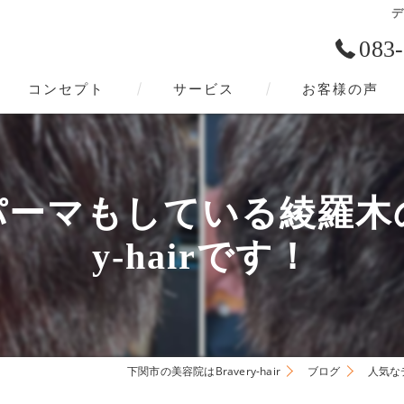
デ
083
コンセプト
サービス
お客様の声
下関市の美容院･Bravery-hairの口コミ情報
下関市の美容院･Bravery-hairの評判
ーマもしている綾羅木の美
下関市の美容院･Bravery-hairのお客様の声
y-hairです！
下関市の美容院はBravery-hair
ブログ
人気な