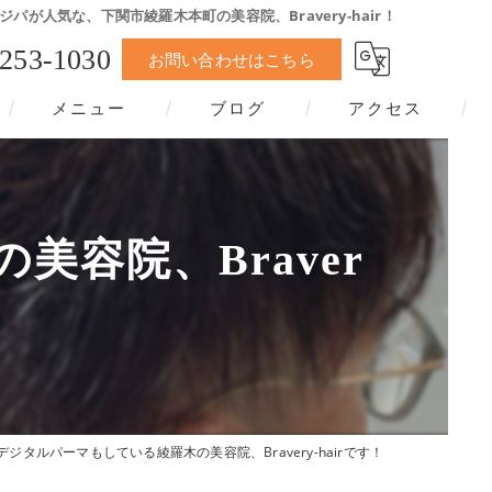
ジパが人気な、下関市綾羅木本町の美容院、Bravery-hair！
-253-1030
お問い合わせはこちら
メニュー
ブログ
アクセス
容院、Braver
デジタルパーマもしている綾羅木の美容院、Bravery-hairです！