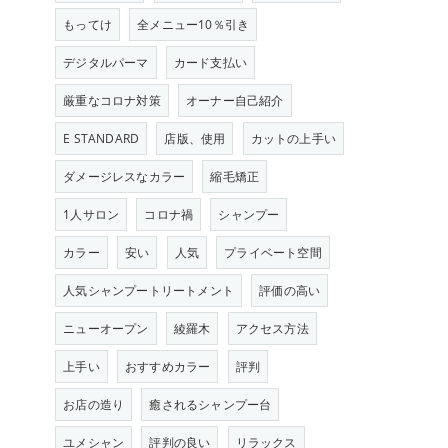
もってけ
全メニュー10％引き
デジタルパーマ
カード支払い
厳重なコロナ対策
オーナー自己紹介
E STANDARD
店版、使用
カットの上手い
ダメージレスなカラー
縮毛矯正
1人サロン
コロナ禍
シャンプー
カラー
安い
人気
プライベート空間
人気シャンプートリートメント
評価の高い
ニューオープン
綾羅木
アクセス方法
上手い
おすすめカラー
評判
お店の造り
癒されるシャンプー台
ユメシャン
評判の良い
リラックス