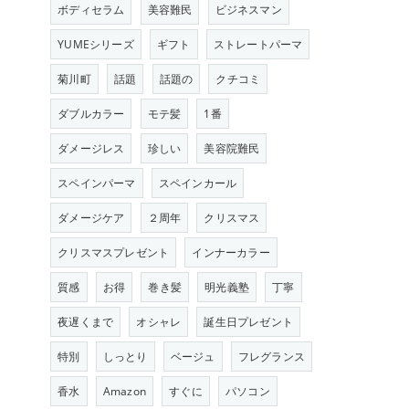
ボディセラム
美容難民
ビジネスマン
YUMEシリーズ
ギフト
ストレートパーマ
菊川町
話題
話題の
クチコミ
ダブルカラー
モテ髪
1番
ダメージレス
珍しい
美容院難民
スペインパーマ
スペインカール
ダメージケア
２周年
クリスマス
クリスマスプレゼント
インナーカラー
質感
お得
巻き髪
明光義塾
丁寧
夜遅くまで
オシャレ
誕生日プレゼント
特別
しっとり
ベージュ
フレグランス
香水
Amazon
すぐに
パソコン