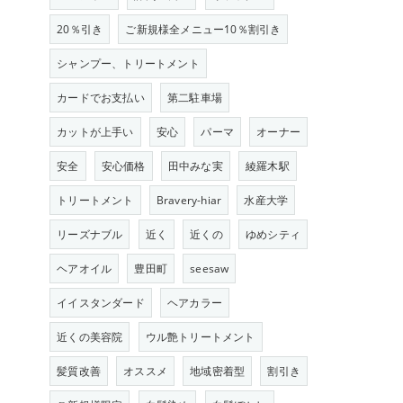
20％引き
ご新規様全メニュー10％割引き
シャンプー、トリートメント
カードでお支払い
第二駐車場
カットが上手い
安心
パーマ
オーナー
安全
安心価格
田中みな実
綾羅木駅
トリートメント
Bravery-hiar
水産大学
リーズナブル
近く
近くの
ゆめシティ
ヘアオイル
豊田町
seesaw
イイスタンダード
ヘアカラー
近くの美容院
ウル艶トリートメント
髪質改善
オススメ
地域密着型
割引き