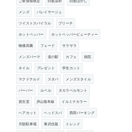
ご新規様限定
白髪染め
白髪ぼかし
メンズ
バレイヤージュ
ツイストスパイラル
ブリーチ
ホットペッパー
ホットペッパービューティー
物価高騰
フェード
サラサラ
メンズパーマ
道の駅
カフェ
病院
ネイル
プレゼント
学生カット
マクドナルド
スタバ
メンズスタイル
バーバー
ルベル
タカラベルモント
資生堂
JR山陰本線
イルミナカラー
ヘアカット
ヘッドスパ
西田パーキング
月額駐車場
東武住販
トレンド