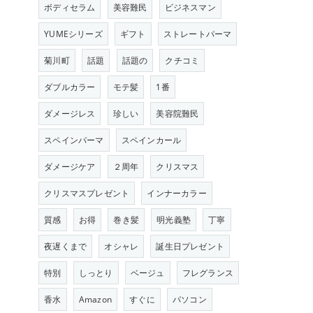
ボディセラム
美容難民
ビジネスマン
YUMEシリーズ
ギフト
ストレートパーマ
菊川町
話題
話題の
クチコミ
ダブルカラー
モテ髪
1番
ダメージレス
珍しい
美容院難民
スペインパーマ
スペインカール
ダメージケア
２周年
クリスマス
クリスマスプレゼント
インナーカラー
質感
お得
巻き髪
明光義塾
丁寧
夜遅くまで
オシャレ
誕生日プレゼント
特別
しっとり
ベージュ
フレグランス
香水
Amazon
すぐに
パソコン