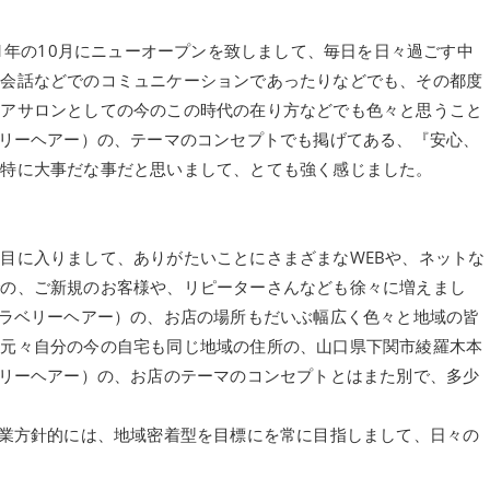
、2021年の10月にニューオープンを致しまして、毎日を日々過ごす中
の会話などでのコミュニケーションであったりなどでも、その都度
ヘアサロンとしての今のこの時代の在り方などでも色々と思うこと
（ブラベリーヘアー）の、テーマのコンセプトでも掲げてある、『安心、
も特に大事だな事だと思いまして、とても強く感じました。
目に入りまして、ありがたいことにさまざまなWEBや、ネットな
での、ご新規のお客様や、リピーターさんなども徐々に増えまし
ir（ブラベリーヘアー）の、お店の場所もだいぶ幅広く色々と地域の皆
、元々自分の今の自宅も同じ地域の住所の、山口県下関市綾羅木本
（ブラベリーヘアー）の、お店のテーマのコンセプトとはまた別で、多少
ロンの営業方針的には、地域密着型を目標にを常に目指しまして、日々の