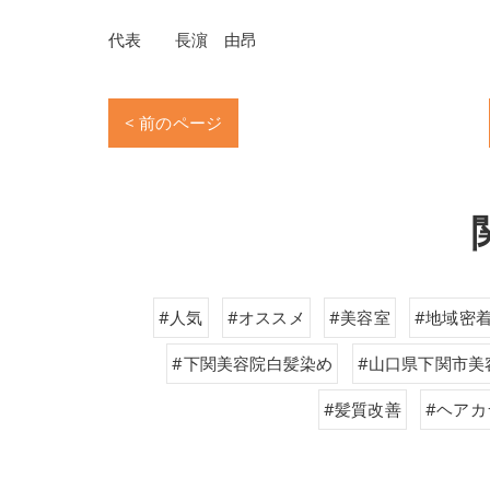
代表 長濵 由昂
< 前のページ
#人気
#オススメ
#美容室
#地域密
#下関美容院白髪染め
#山口県下関市美
#髪質改善
#ヘアカ