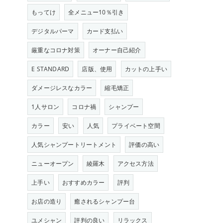
もってけ
全メニュー10％引き
デジタルパーマ
カード支払い
厳重なコロナ対策
オーナー自己紹介
E STANDARD
店版、使用
カットの上手い
ダメージレスなカラー
縮毛矯正
1人サロン
コロナ禍
シャンプー
カラー
安い
人気
プライベート空間
人気シャンプートリートメント
評価の高い
ニューオープン
綾羅木
アクセス方法
上手い
おすすめカラー
評判
お店の造り
癒されるシャンプー台
ユメシャン
評判の良い
リラックス