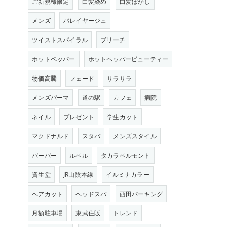
ご新規様限定
白髪染め
白髪ぼかし
メンズ
バレイヤージュ
ツイストスパイラル
ブリーチ
ホットペッパー
ホットペッパービューティー
物価高騰
フェード
サラサラ
メンズパーマ
道の駅
カフェ
病院
ネイル
プレゼント
学生カット
マクドナルド
スタバ
メンズスタイル
バーバー
ルベル
タカラベルモント
資生堂
JR山陰本線
イルミナカラー
ヘアカット
ヘッドスパ
西田パーキング
月額駐車場
東武住販
トレンド