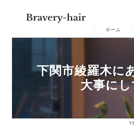
ホーム
下関市綾羅木にある
大事にし
下関