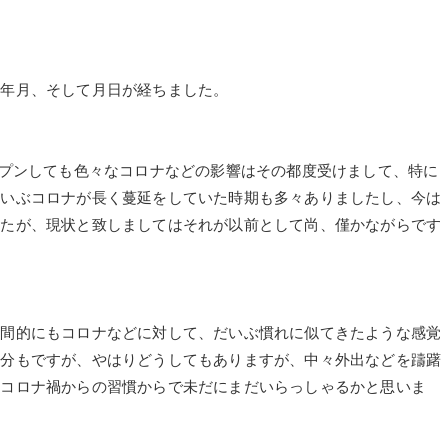
い年月、そして月日が経ちました。
が、オープンしても色々なコロナなどの影響はその都度受けまして、特に
だいぶコロナが長く蔓延をしていた時期も多々ありましたし、今は
したが、現状と致しましてはそれが以前として尚、僅かながらです
世間的にもコロナなどに対して、だいぶ慣れに似てきたような感覚
自分もですが、やはりどうしてもありますが、中々外出などを躊躇
のコロナ禍からの習慣からで未だにまだいらっしゃるかと思いま