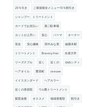
20％引き
ご新規様全メニュー10％割引き
シャンプー、トリートメント
カードでお支払い
第二駐車場
カットが上手い
安心
パーマ
オーナー
安全
安心価格
田中みな実
綾羅木駅
トリートメント
Bravery-hiar
水産大学
リーズナブル
近く
近くの
ゆめシティ
ヘアオイル
豊田町
seesaw
イイスタンダード
ヘアカラー
近くの美容院
ウル艶トリートメント
髪質改善
オススメ
地域密着型
割引き