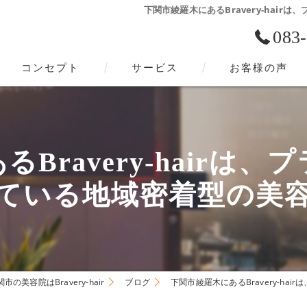
下関市綾羅木にあるBravery-hai
083
コンセプト
サービス
お客様の声
下関市の美容院･Bravery-hairの口コミ情報
下関市の美容院･Bravery-hairの評判
Bravery-hairは
下関市の美容院･Bravery-hairのお客様の声
ている地域密着型の美
市の美容院はBravery-hair
ブログ
下関市綾羅木にあるBravery-h