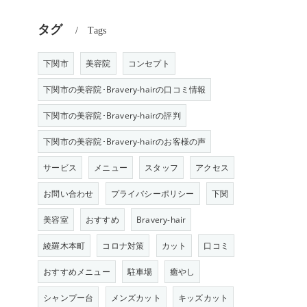
タグ
Tags
下関市
美容院
コンセプト
下関市の美容院･Bravery-hairの口コミ情報
下関市の美容院･Bravery-hairの評判
下関市の美容院･Bravery-hairのお客様の声
サービス
メニュー
スタッフ
アクセス
お問い合わせ
プライバシーポリシー
下関
美容室
おすすめ
Bravery-hair
綾羅木本町
コロナ対策
カット
口コミ
おすすめメニュー
駐車場
癒やし
シャンプー台
メンズカット
キッズカット