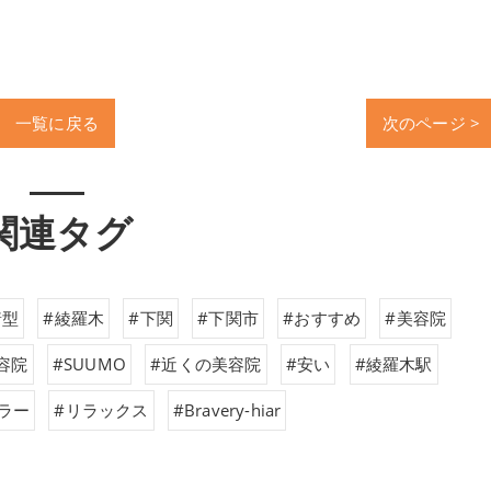
一覧に戻る
次のページ >
関連タグ
着型
#綾羅木
#下関
#下関市
#おすすめ
#美容院
容院
#SUUMO
#近くの美容院
#安い
#綾羅木駅
ラー
#リラックス
#Bravery-hiar