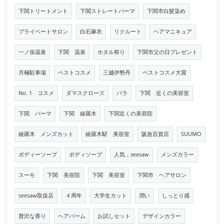
下関トリートメント
下関ストレートパーマ
下関市白髪染め
プライベートサロン
白石麻衣
リクルート
ヘアマニキュア
一ノ俣温泉
下関 温泉
ホタル祭り
下関市父の日プレゼント
月極駐車場
ベストコスメ
三越伊勢丹
ベストコスメ大賞
No. 1 コスメ
ダマスクローズ
バラ
下関 近くの美容室
下関 パーマ
下関 綾羅木
下関近くの美容院
綾羅木 メンズカット
綾羅木駅 美容室
阪急百貨店
SUUMO
ボディーソープ
ボディソープ
人気，seesaw
メンズカラー
スーモ
下関 美容院
下関 美容室
下関市 ヘアサロン
seesaw取扱店
４周年
大学生カット
潤い
しっとり感
贅沢な香り
ヘアバーム
お試しセット
デザインカラー