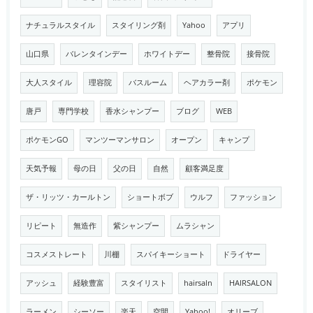
ナチュラルスタイル
スタイリング剤
Yahoo
アプリ
山口県
バレンタインデー
ホワイトデー
整骨院
接骨院
大人スタイル
理容院
バスルーム
ヘアカラー剤
ポケモン
唐戸
専門学校
香水シャンプー
ブログ
WEB
ポケモンGO
マンツーマンサロン
オープン
キャンプ
天気予報
母の日
父の日
自然
顧客満足度
ザ・リッツ・カールトン
ショートボブ
ウルフ
ファッション
リピート
無造作
紫シャンプー
ムラシャン
コスメストレート
川棚
スパイキーショート
ドライヤー
アッシュ
経験豊富
スタイリスト
hairsaln
HAIRSALON
ラーメン
シーソー
楽天
空間
Yahoo!
オリーブ