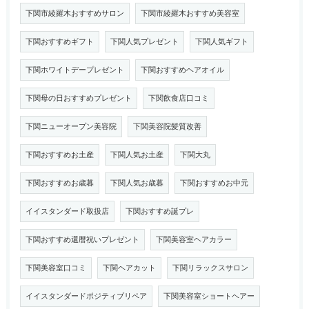
下関市綾羅木おすすめサロン
下関市綾羅木おすすめ美容室
下関おすすめギフト
下関人気プレゼント
下関人気ギフト
下関ホワイトデープレゼント
下関おすすめヘアオイル
下関母の日おすすめプレゼント
下関飲食店口コミ
下関ニューオープン美容院
下関美容院髪質改善
下関おすすめお土産
下関人気お土産
下関大丸
下関おすすめお歳暮
下関人気お歳暮
下関おすすめお中元
イイスタンダード取扱店
下関おすすめ誕プレ
下関おすすめ還暦祝いプレゼント
下関美容室ヘアカラー
下関美容室口コミ
下関ヘアカット
下関リラックスサロン
イイスタンダードポジティブリペア
下関美容室ショートヘアー