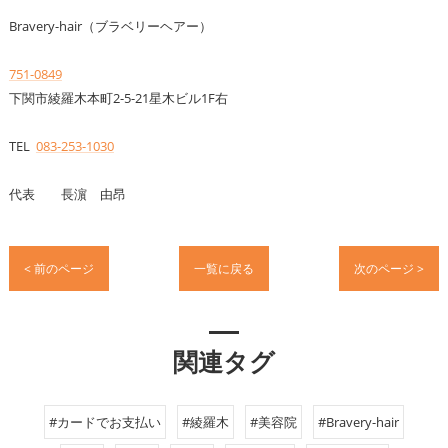
Bravery-hair（ブラベリーヘアー）
751-0849
下関市綾羅木本町2-5-21星木ビル1F右
TEL
083-253-1030
代表 長濵 由昂
< 前のページ
一覧に戻る
次のページ >
関連タグ
#カードでお支払い
#綾羅木
#美容院
#Bravery-hair