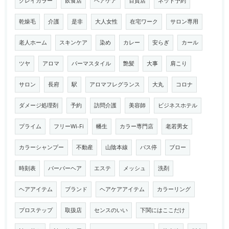
グレイカラー
飲食店
ヘアケア
百貨店
ネット予約
乾燥毛
介護
是非
大人女性
在宅ワーク
サロン専用
老人ホーム
スキンケア
染め
カレー
安らぎ
カール
ツヤ
アロマ
パーマスタイル
艶髪
大事
肩こり
サロン
長府
駅
アロマフレグランス
大丸
コロナ
ダメージ処理剤
予約
訪問介護
美容師
ビジネスホテル
プライム
フリーWi-Fi
幡生
カラー専門店
老若男女
カラーシャンプー
不動産
山陰本線
バス停
ブロー
時刻表
バーバーヘア
エステ
メッシュ
洗剤
ヘアアイテム
ブランド
ヘアケアアイテム
カラーリング
プロステップ
取扱店
センスのいい
下関にはここだけ