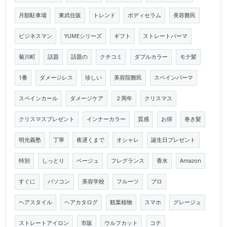
月額駐車場
東武住販
トレンド
ボディセラム
美容難民
ビジネスマン
YUMEシリーズ
ギフト
ストレートパーマ
菊川町
話題
話題の
クチコミ
ダブルカラー
モテ髪
1番
ダメージレス
珍しい
美容院難民
スペインパーマ
スペインカール
ダメージケア
２周年
クリスマス
クリスマスプレゼント
インナーカラー
質感
お得
巻き髪
明光義塾
丁寧
夜遅くまで
オシャレ
誕生日プレゼント
特別
しっとり
ベージュ
フレグランス
香水
Amazon
すぐに
パソコン
美容学校
フルーツ
プロ
ヘアスタイル
ヘアカタログ
観葉植物
スマホ
グレージュ
ストレートアイロン
市販
ウルフカット
コテ