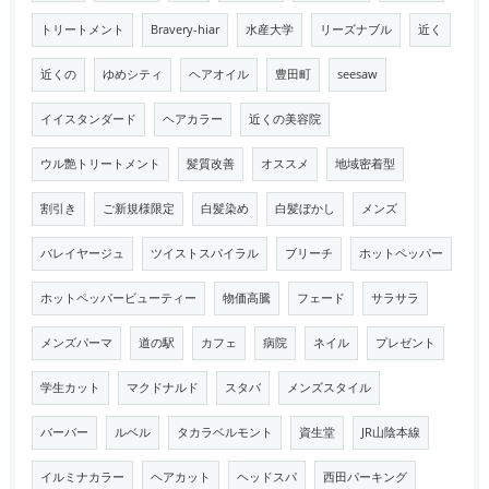
トリートメント
Bravery-hiar
水産大学
リーズナブル
近く
近くの
ゆめシティ
ヘアオイル
豊田町
seesaw
イイスタンダード
ヘアカラー
近くの美容院
ウル艶トリートメント
髪質改善
オススメ
地域密着型
割引き
ご新規様限定
白髪染め
白髪ぼかし
メンズ
バレイヤージュ
ツイストスパイラル
ブリーチ
ホットペッパー
ホットペッパービューティー
物価高騰
フェード
サラサラ
メンズパーマ
道の駅
カフェ
病院
ネイル
プレゼント
学生カット
マクドナルド
スタバ
メンズスタイル
バーバー
ルベル
タカラベルモント
資生堂
JR山陰本線
イルミナカラー
ヘアカット
ヘッドスパ
西田パーキング