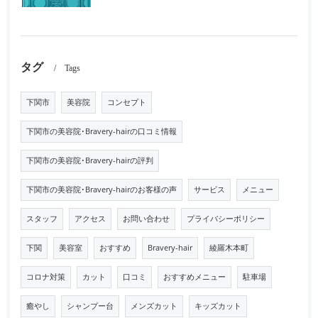
タグ
Tags
下関市
美容院
コンセプト
下関市の美容院･Bravery-hairの口コミ情報
下関市の美容院･Bravery-hairの評判
下関市の美容院･Bravery-hairのお客様の声
サービス
メニュー
スタッフ
アクセス
お問い合わせ
プライバシーポリシー
下関
美容室
おすすめ
Bravery-hair
綾羅木本町
コロナ対策
カット
口コミ
おすすめメニュー
駐車場
癒やし
シャンプー台
メンズカット
キッズカット