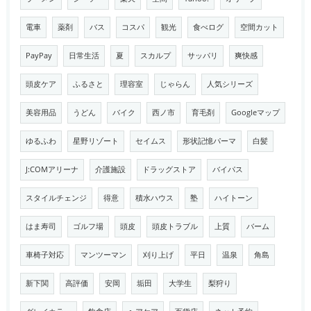
電車
薬剤
バス
コスパ
観光
食べログ
空間カット
PayPay
日常生活
夏
スカルプ
サッパリ
爽快感
頭皮ケア
ふるさと
理容室
じゃらん
人気シリーズ
美容用品
うどん
バイク
西ノ市
育毛剤
Googleマップ
ゆるふわ
星野リゾート
セイムス
形状記憶パーマ
白髪
J:COMアリーナ
介護施設
ドラッグストア
バイパス
スタイルチェンジ
得意
積水ハウス
塾
ハイトーン
はま寿司
ゴルフ場
頭皮
頭皮トラブル
上質
バーム
車椅子対応
マンツーマン
刈り上げ
平日
温泉
角島
新下関
高評価
安岡
垢田
大学生
梨狩り