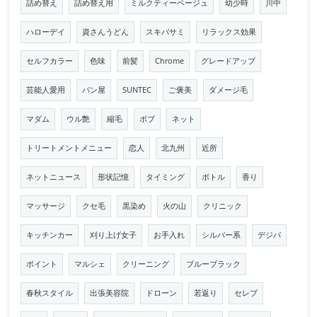
詰め替え
詰め替え用
ミルクティーベージュ
幼少時
川中
ハローデイ
資さんうどん
スキバサミ
リラックス効果
セルフカラー
色味
前髪
Chrome
グレードアップ
芸能人愛用
パン屋
SUNTEC
ご褒美
ダメージ毛
マダム
ウル艶
縮毛
ボブ
ネット
トリートメントメニュー
恋人
北九州
近所
ネットニュース
形状記憶
タイミング
ボトル
香り
マッサージ
クセ毛
黒染め
火の山
クリニック
キッチンカー
刈り上げ女子
お手入れ
シルバー系
デジパ
ポイント
マルシェ
クリーニング
ブルーブラック
春秋スタイル
出張美容院
ドローン
若返り
セレブ