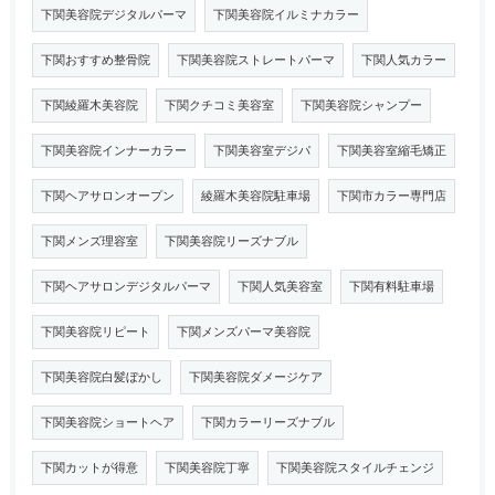
下関美容院デジタルパーマ
下関美容院イルミナカラー
下関おすすめ整骨院
下関美容院ストレートパーマ
下関人気カラー
下関綾羅木美容院
下関クチコミ美容室
下関美容院シャンプー
下関美容院インナーカラー
下関美容室デジパ
下関美容室縮毛矯正
下関ヘアサロンオープン
綾羅木美容院駐車場
下関市カラー専門店
下関メンズ理容室
下関美容院リーズナブル
下関ヘアサロンデジタルパーマ
下関人気美容室
下関有料駐車場
下関美容院リピート
下関メンズパーマ美容院
下関美容院白髪ぼかし
下関美容院ダメージケア
下関美容院ショートヘア
下関カラーリーズナブル
下関カットが得意
下関美容院丁寧
下関美容院スタイルチェンジ