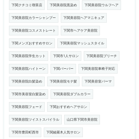
下関クチコミ喫茶店
下関美容院黒染め
下関美容院ウルフヘア
下関美容院カラーシャンプー
下関美容院ヘアマニキュア
下関美容院コスメストレート
下関市ヘアケア美容院
下関メンズおすすめサロン
下関美容院マッシュスタイル
下関美容院学生カット
下関市1人サロン
下関美容院ブリーチ
下関美容院ハイトーン
下関バーバー
下関美容院車椅子対応
下関美容院白髪染め
下関美容院モテ髪
下関美容室パーマ
下関市美容室白髪染め
下関美容院ダブルカラー
下関美容院フェード
下関おすすめヘアサロン
下関美容院ツイストスパイラル
山口県下関市美容院
下関市豊田町西市
下関綾羅木人気サロン