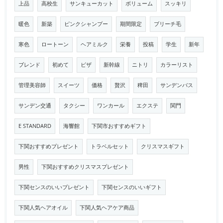
上品
高校生
サンキューカット
ボリューム
スッキリ
暖色
新築
ピンクシャンプー
期間限定
ブリーチ毛
寒色
ロートーン
ヘアミルク
栄養
投稿
学生
新年
ブレンド
初めて
ピザ
新幹線
ニトリ
カラーリスト
管理美容師
スイーツ
価格
贅沢
稗田
サンデンバス
サンデン交通
タクシー
ワンカール
エクステ
関門
E STANDARD
海響館
下関市おすすめギフト
下関おすすめプレゼント
トラベルセット
クリスマスギフト
男性
下関おすすめクリスマスプレゼント
下関センスのいいプレゼント
下関センスのいいギフト
下関人気ヘアオイル
下関人気ヘアケア商品