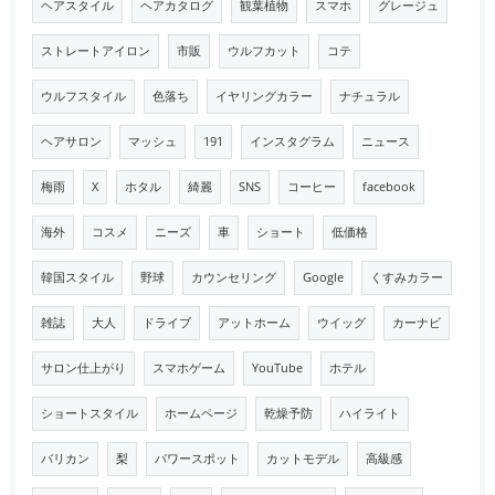
ヘアスタイル
ヘアカタログ
観葉植物
スマホ
グレージュ
ストレートアイロン
市販
ウルフカット
コテ
ウルフスタイル
色落ち
イヤリングカラー
ナチュラル
ヘアサロン
マッシュ
191
インスタグラム
ニュース
梅雨
X
ホタル
綺麗
SNS
コーヒー
facebook
海外
コスメ
ニーズ
車
ショート
低価格
韓国スタイル
野球
カウンセリング
Google
くすみカラー
雑誌
大人
ドライブ
アットホーム
ウイッグ
カーナビ
サロン仕上がり
スマホゲーム
YouTube
ホテル
ショートスタイル
ホームページ
乾燥予防
ハイライト
バリカン
梨
パワースポット
カットモデル
高級感