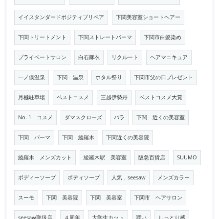
イイスタンダードポジティブリペア
下関美容室ショートヘアー
下関トリートメント
下関ストレートパーマ
下関市白髪染め
プライベートサロン
白石麻衣
リクルート
ヘアマニキュア
一ノ俣温泉
下関 温泉
ホタル祭り
下関市父の日プレゼント
月極駐車場
ベストコスメ
三越伊勢丹
ベストコスメ大賞
No. 1 コスメ
ダマスクローズ
バラ
下関 近くの美容室
下関 パーマ
下関 綾羅木
下関近くの美容院
綾羅木 メンズカット
綾羅木駅 美容室
阪急百貨店
SUUMO
ボディーソープ
ボディソープ
人気，seesaw
メンズカラー
スーモ
下関 美容院
下関 美容室
下関市 ヘアサロン
seesaw取扱店
４周年
大学生カット
潤い
しっとり感