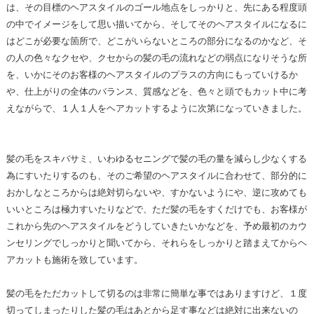
は、その目標のヘアスタイルのゴール地点をしっかりと、先にある程度頭
の中でイメージをして思い描いてから、そしてそのヘアスタイルになるに
はどこが必要な箇所で、どこがいらないところの部分になるのかなど、そ
の人の色々なクセや、クセからの髪の毛の流れなどの弱点になりそうな所
を、いかにそのお客様のヘアスタイルのプラスの方向にもっていけるか
や、仕上がりの全体のバランス、質感などを、色々と頭でもカット中に考
えながらで、１人１人をヘアカットするように次第になっていきました。
髪の毛をスキバサミ、いわゆるセニングで髪の毛の量を減らし少なくする
為にすいたりするのも、そのご希望のヘアスタイルに合わせて、部分的に
おかしなところからは絶対切らないや、すかないようにや、逆に攻めても
いいところは極力すいたりなどで、ただ髪の毛をすくだけでも、お客様が
これから先のヘアスタイルをどうしていきたいかなどを、予め最初のカウ
ンセリングでしっかりと聞いてから、それらをしっかりと踏まえてからヘ
アカットも施術を致しています。
髪の毛をただカットして切るのは非常に簡単な事ではありますけど、１度
切ってしまったりした髪の毛はあとから足す事などは絶対に出来ないの