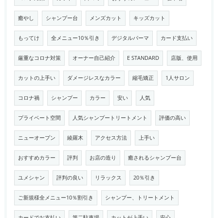
癒やし
シャンプー台
メンズカット
キッズカット
もってけ
全メニュー10％引き
デジタルパーマ
カード支払い
厳重なコロナ対策
オーナー自己紹介
E STANDARD
店版、使用
カットの上手い
ダメージレスなカラー
縮毛矯正
1人サロン
コロナ禍
シャンプー
カラー
安い
人気
プライベート空間
人気シャンプートリートメント
評価の高い
ニューオープン
綾羅木
アクセス方法
上手い
おすすめカラー
評判
お店の造り
癒されるシャンプー台
ユメシャン
評判の良い
リラックス
20％引き
ご新規様全メニュー10％割引き
シャンプー、トリートメント
カードでお支払い
第二駐車場
カットが上手い
安心