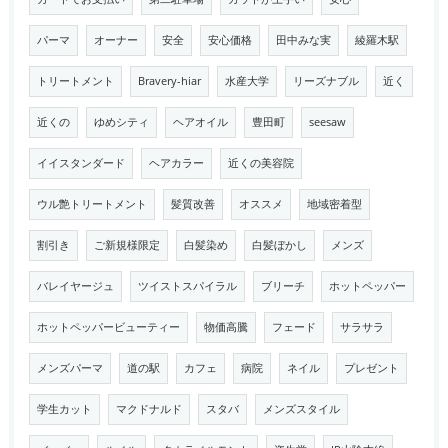
パーマ
オーナー
安全
安心価格
田中みな実
綾羅木駅
トリートメント
Bravery-hiar
水産大学
リーズナブル
近く
近くの
ゆめシティ
ヘアオイル
豊田町
seesaw
イイスタンダード
ヘアカラー
近くの美容院
ウル艶トリートメント
髪質改善
オススメ
地域密着型
割引き
ご新規様限定
白髪染め
白髪ぼかし
メンズ
バレイヤージュ
ツイストスパイラル
ブリーチ
ホットペッパー
ホットペッパービューティー
物価高騰
フェード
サラサラ
メンズパーマ
道の駅
カフェ
病院
ネイル
プレゼント
学生カット
マクドナルド
スタバ
メンズスタイル