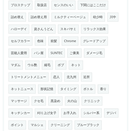
プロステップ
取扱店
センスのいい
下関にはここだけ
詰め替え
詰め替え用
ミルクティーベージュ
幼少時
川中
ハローデイ
資さんうどん
スキバサミ
リラックス効果
セルフカラー
色味
前髪
Chrome
グレードアップ
芸能人愛用
パン屋
SUNTEC
ご褒美
ダメージ毛
マダム
ウル艶
縮毛
ボブ
ネット
トリートメントメニュー
恋人
北九州
近所
ネットニュース
形状記憶
タイミング
ボトル
香り
マッサージ
クセ毛
黒染め
火の山
クリニック
キッチンカー
刈り上げ女子
お手入れ
シルバー系
デジパ
ポイント
マルシェ
クリーニング
ブルーブラック