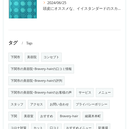
2024/06/25
頭皮にオススメな、イイスタンダードのスカルプ系シャンプー＆トリートメントです！
タグ
Tags
下関市
美容院
コンセプト
下関市の美容院･Bravery-hairの口コミ情報
下関市の美容院･Bravery-hairの評判
下関市の美容院･Bravery-hairのお客様の声
サービス
メニュー
スタッフ
アクセス
お問い合わせ
プライバシーポリシー
下関
美容室
おすすめ
Bravery-hair
綾羅木本町
コロナ対策
カット
口コミ
おすすめメニュー
駐車場