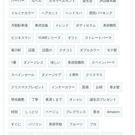
バーバー
ルベル
タカラベルモント
資生堂
JR山陰本線
イルミナカラー
ヘアカット
ヘッドスパ
西田パーキング
月額駐車場
東武住販
トレンド
ボディセラム
美容難民
ビジネスマン
YUMEシリーズ
ギフト
ストレートパーマ
菊川町
話題
話題の
クチコミ
ダブルカラー
モテ髪
1番
ダメージレス
珍しい
美容院難民
スペインパーマ
スペインカール
ダメージケア
２周年
クリスマス
クリスマスプレゼント
インナーカラー
質感
お得
巻き髪
明光義塾
丁寧
夜遅くまで
オシャレ
誕生日プレゼント
特別
しっとり
ベージュ
フレグランス
香水
Amazon
すぐに
パソコン
美容学校
フルーツ
プロ