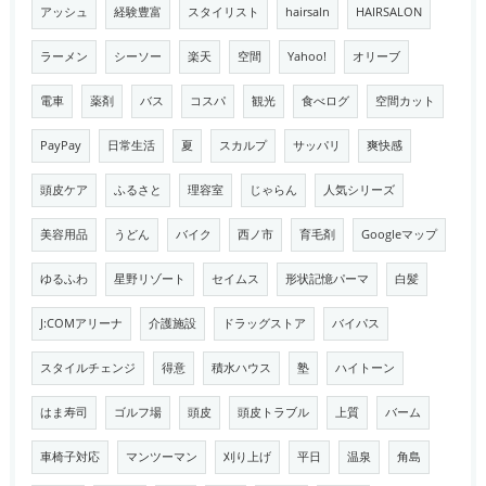
アッシュ
経験豊富
スタイリスト
hairsaln
HAIRSALON
ラーメン
シーソー
楽天
空間
Yahoo!
オリーブ
電車
薬剤
バス
コスパ
観光
食べログ
空間カット
PayPay
日常生活
夏
スカルプ
サッパリ
爽快感
頭皮ケア
ふるさと
理容室
じゃらん
人気シリーズ
美容用品
うどん
バイク
西ノ市
育毛剤
Googleマップ
ゆるふわ
星野リゾート
セイムス
形状記憶パーマ
白髪
J:COMアリーナ
介護施設
ドラッグストア
バイパス
スタイルチェンジ
得意
積水ハウス
塾
ハイトーン
はま寿司
ゴルフ場
頭皮
頭皮トラブル
上質
バーム
車椅子対応
マンツーマン
刈り上げ
平日
温泉
角島