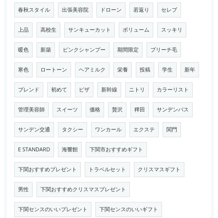
春秋スタイル
出張美容院
ドローン
若返り
セレブ
上品
高校生
サンキューカット
ボリューム
スッキリ
暖色
新築
ピンクシャンプー
期間限定
ブリーチ毛
寒色
ロートーン
ヘアミルク
栄養
投稿
学生
新年
ブレンド
初めて
ピザ
新幹線
ニトリ
カラーリスト
管理美容師
スイーツ
価格
贅沢
稗田
サンデンバス
サンデン交通
タクシー
ワンカール
エクステ
関門
E STANDARD
海響館
下関市おすすめギフト
下関おすすめプレゼント
トラベルセット
クリスマスギフト
男性
下関おすすめクリスマスプレゼント
下関センスのいいプレゼント
下関センスのいいギフト