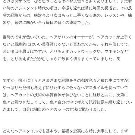
とけば良かった、など思うこともその都度色々と多くありまして、まだ若
い時のアシスタント時代の頃は、今振り返れば常に毎回の反省と、その反
省の経験からの、絶対今より次はもっと上手くなる為の、レッスンや、練
習や、勉強に向かい合う毎日の日々の連続でした。
当時のですが働いていた、ヘアサロンのオーナーが、ヘアカットが上手く
ないと最終的にはいい美容師じゃないと言われてから、それを信じてで、
若い頃は今思えばですが、とりあえずカットウィッグや、マネキンなど
を、とりあえずただがむしゃらに数多く切りまくっていました。笑
ですが、徐々に年々とさまざまな経験をその都度色々と積む事にですが、
やっぱりただ何も考えずにひたすらに色々なヘアスタイルを切っていて
は、ヘアカットの技術の本質自体が伸びないことに経験と共に、次第に
色々と気づきだしまして、色々自分の中で考えて試行錯誤を繰り返してい
きまして、自分は独自のヘアカットの方法に変わりました。
どんなヘアスタイルでも基本や、基礎を忠実にを特に大事にして、まず