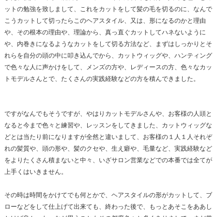
ットの勉強を致しまして、これをカットをして髪の毛を切るのに、なんで
こうカットして切ったらこのヘアスタイル、又は、形になるのかと理由
や、その根本の理由や、理論から、真っ直ぐカットしてハネないように
や、内巻きになるようなカットをして切る方法など、まずはしっかりとそ
れらを自分の頭の中に叩き込んでから、カットウィッグや、ハンティング
で色々な人に声かけをして、メンズの方や、レディースの方、色々なカッ
トモデルさんとで、たくさんの実践経験などの方を積んできました。
ですがなんでもそうですが、やはりカットモデルさんや、お客様の人頭と
なると今まで色々と練習や、レッスンをしてきました、カットウィッグな
どとは当たり前になりますが全然と違いまして、お客様の１人１人それぞ
れの髪質や、頭の形や、髪のクセや、生え癖や、毛量など、実践経験など
をよりたくさん積まないと中々、いざサロン営業などでの本番では全てが
上手くはいきません。
その時は時間をかけてでも何とかで、ヘアスタイルの形がカットして、ブ
ローなどをして仕上げて出来ても、終わった後で、もっとあそこをああし