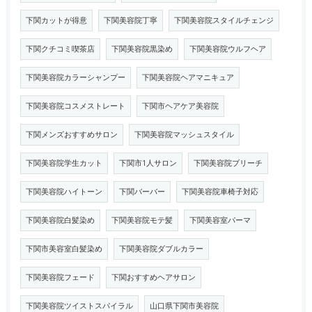
下関カットが得意
下関美容院丁寧
下関美容院スタイルチェンジ
下関クチコミ喫茶店
下関美容院黒染め
下関美容院ウルフヘア
下関美容院カラーシャンプー
下関美容院ヘアマニキュア
下関美容院コスメストレート
下関市ヘアケア美容院
下関メンズおすすめサロン
下関美容院マッシュスタイル
下関美容院学生カット
下関市1人サロン
下関美容院ブリーチ
下関美容院ハイトーン
下関バーバー
下関美容院車椅子対応
下関美容院白髪染め
下関美容院モテ髪
下関美容室パーマ
下関市美容室白髪染め
下関美容院ダブルカラー
下関美容院フェード
下関おすすめヘアサロン
下関美容院ツイストスパイラル
山口県下関市美容院