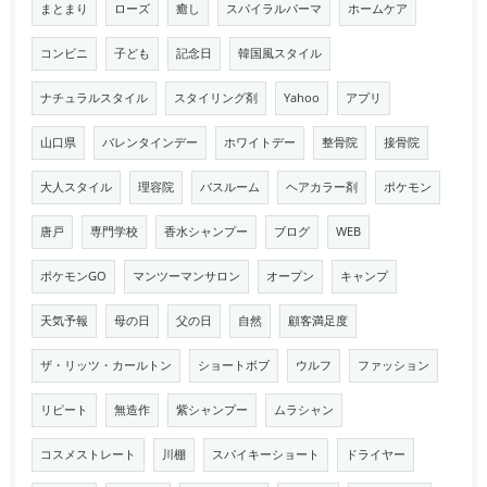
まとまり
ローズ
癒し
スパイラルパーマ
ホームケア
コンビニ
子ども
記念日
韓国風スタイル
ナチュラルスタイル
スタイリング剤
Yahoo
アプリ
山口県
バレンタインデー
ホワイトデー
整骨院
接骨院
大人スタイル
理容院
バスルーム
ヘアカラー剤
ポケモン
唐戸
専門学校
香水シャンプー
ブログ
WEB
ポケモンGO
マンツーマンサロン
オープン
キャンプ
天気予報
母の日
父の日
自然
顧客満足度
ザ・リッツ・カールトン
ショートボブ
ウルフ
ファッション
リピート
無造作
紫シャンプー
ムラシャン
コスメストレート
川棚
スパイキーショート
ドライヤー