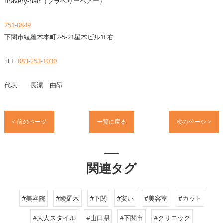
Bravery-hair（ブラベリーヘアー）
751-0849
下関市綾羅木本町2-5-21星木ビル1F右
TEL
083-253-1030
代表 長濵 由昂
< 前のページ
一覧に戻る
次のページ >
関連タグ
#美容院
#綾羅木
#下関
#安い
#美容室
#カット
#大人スタイル
#山口県
#下関市
#クリニック