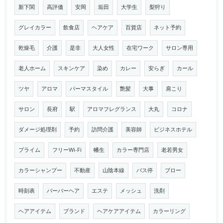
新下関
高評価
安岡
垢田
大学生
梨狩り
グレイカラー
飲食店
ヘアケア
百貨店
ネット予約
乾燥毛
介護
是非
大人女性
在宅ワーク
サロン専用
老人ホーム
スキンケア
染め
カレー
安らぎ
カール
ツヤ
アロマ
パーマスタイル
艶髪
大事
肩こり
サロン
長府
駅
アロマフレグランス
大丸
コロナ
ダメージ処理剤
予約
訪問介護
美容師
ビジネスホテル
プライム
フリーWi-Fi
幡生
カラー専門店
老若男女
カラーシャンプー
不動産
山陰本線
バス停
ブロー
時刻表
バーバーヘア
エステ
メッシュ
洗剤
ヘアアイテム
ブランド
ヘアケアアイテム
カラーリング