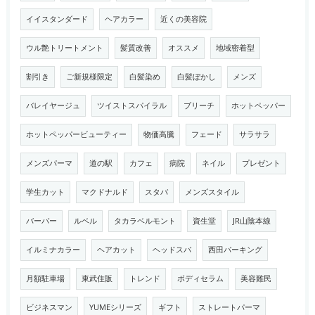
イイスタンダード
ヘアカラー
近くの美容院
ウル艶トリートメント
髪質改善
オススメ
地域密着型
割引き
ご新規様限定
白髪染め
白髪ぼかし
メンズ
バレイヤージュ
ツイストスパイラル
ブリーチ
ホットペッパー
ホットペッパービューティー
物価高騰
フェード
サラサラ
メンズパーマ
道の駅
カフェ
病院
ネイル
プレゼント
学生カット
マクドナルド
スタバ
メンズスタイル
バーバー
ルベル
タカラベルモント
資生堂
JR山陰本線
イルミナカラー
ヘアカット
ヘッドスパ
西田パーキング
月額駐車場
東武住販
トレンド
ボディセラム
美容難民
ビジネスマン
YUMEシリーズ
ギフト
ストレートパーマ