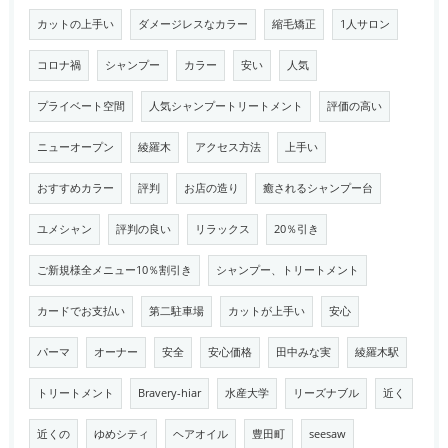
カットの上手い
ダメージレスなカラー
縮毛矯正
1人サロン
コロナ禍
シャンプー
カラー
安い
人気
プライベート空間
人気シャンプートリートメント
評価の高い
ニューオープン
綾羅木
アクセス方法
上手い
おすすめカラー
評判
お店の造り
癒されるシャンプー台
ユメシャン
評判の良い
リラックス
20％引き
ご新規様全メニュー10％割引き
シャンプー、トリートメント
カードでお支払い
第二駐車場
カットが上手い
安心
パーマ
オーナー
安全
安心価格
田中みな実
綾羅木駅
トリートメント
Bravery-hiar
水産大学
リーズナブル
近く
近くの
ゆめシティ
ヘアオイル
豊田町
seesaw