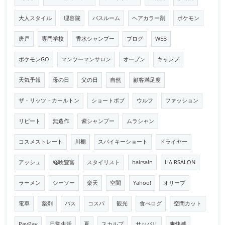
大人スタイル
理容院
バスルーム
ヘアカラー剤
ポケモン
唐戸
専門学校
香水シャンプー
ブログ
WEB
ポケモンGO
マンツーマンサロン
オープン
キャンプ
天気予報
母の日
父の日
自然
顧客満足度
ザ・リッツ・カールトン
ショートボブ
ウルフ
ファッション
リピート
無造作
紫シャンプー
ムラシャン
コスメストレート
川棚
スパイキーショート
ドライヤー
アッシュ
経験豊富
スタイリスト
hairsaln
HAIRSALON
ラーメン
シーソー
楽天
空間
Yahoo!
オリーブ
電車
薬剤
バス
コスパ
観光
食べログ
空間カット
PayPay
日常生活
夏
スカルプ
サッパリ
爽快感