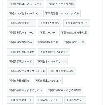
下関美容院コスメストレート
下関市ヘアケア美容院
下関メンズおすすめサロン
下関美容院マッシュスタイル
下関美容院学生カット
下関市1人サロン
下関美容院ブリーチ
下関美容院ハイトーン
下関バーバー
下関美容院車椅子対応
下関美容院白髪染め
下関美容院モテ髪
下関美容室パーマ
下関市美容室白髪染め
下関美容院ダブルカラー
下関美容院フェード
下関おすすめヘアサロン
下関美容院ツイストスパイラル
山口県下関市美容院
下関市豊田町西市
下関綾羅木人気サロン
下関市綾羅木おすすめサロン
下関市綾羅木おすすめ美容室
下関おすすめギフト
下関人気プレゼント
下関人気ギフト