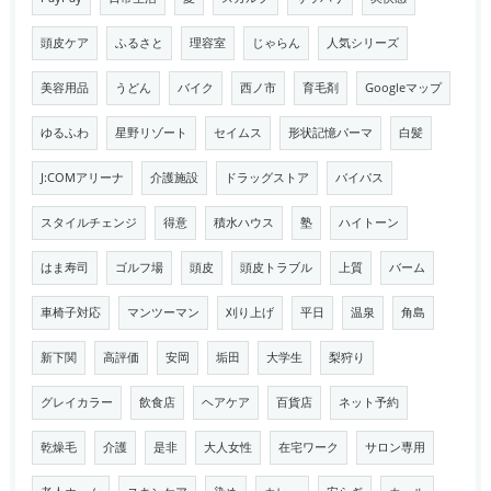
頭皮ケア
ふるさと
理容室
じゃらん
人気シリーズ
美容用品
うどん
バイク
西ノ市
育毛剤
Googleマップ
ゆるふわ
星野リゾート
セイムス
形状記憶パーマ
白髪
J:COMアリーナ
介護施設
ドラッグストア
バイパス
スタイルチェンジ
得意
積水ハウス
塾
ハイトーン
はま寿司
ゴルフ場
頭皮
頭皮トラブル
上質
バーム
車椅子対応
マンツーマン
刈り上げ
平日
温泉
角島
新下関
高評価
安岡
垢田
大学生
梨狩り
グレイカラー
飲食店
ヘアケア
百貨店
ネット予約
乾燥毛
介護
是非
大人女性
在宅ワーク
サロン専用