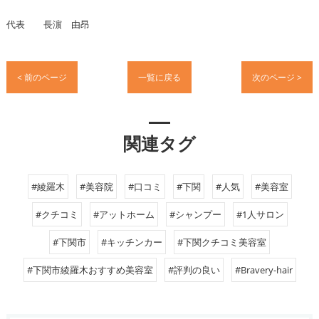
代表 長濵 由昂
< 前のページ
一覧に戻る
次のページ >
関連タグ
#綾羅木
#美容院
#口コミ
#下関
#人気
#美容室
#クチコミ
#アットホーム
#シャンプー
#1人サロン
#下関市
#キッチンカー
#下関クチコミ美容室
#下関市綾羅木おすすめ美容室
#評判の良い
#Bravery-hair