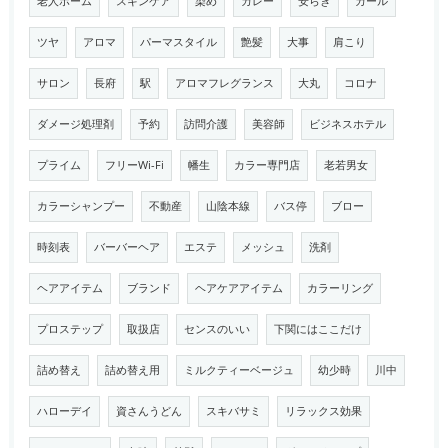
老人ホーム
スキンケア
染め
カレー
安らぎ
カール
ツヤ
アロマ
パーマスタイル
艶髪
大事
肩こり
サロン
長府
駅
アロマフレグランス
大丸
コロナ
ダメージ処理剤
予約
訪問介護
美容師
ビジネスホテル
プライム
フリーWi-Fi
幡生
カラー専門店
老若男女
カラーシャンプー
不動産
山陰本線
バス停
ブロー
時刻表
バーバーヘア
エステ
メッシュ
洗剤
ヘアアイテム
ブランド
ヘアケアアイテム
カラーリング
プロステップ
取扱店
センスのいい
下関にはここだけ
詰め替え
詰め替え用
ミルクティーベージュ
幼少時
川中
ハローデイ
資さんうどん
スキバサミ
リラックス効果