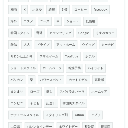
梅雨
X
ホタル
綺麗
SNS
コーヒー
facebook
海外
コスメ
ニーズ
車
ショート
低価格
韓国スタイル
野球
カウンセリング
Google
くすみカラー
雑誌
大人
ドライブ
アットホーム
ウイッグ
カーナビ
サロン仕上がり
スマホゲーム
YouTube
ホテル
ショートスタイル
ホームページ
乾燥予防
ハイライト
バリカン
梨
パワースポット
カットモデル
高級感
まとまり
ローズ
癒し
スパイラルパーマ
ホームケア
コンビニ
子ども
記念日
韓国風スタイル
ナチュラルスタイル
スタイリング剤
Yahoo
アプリ
山口県
バレンタインデー
ホワイトデー
整骨院
接骨院