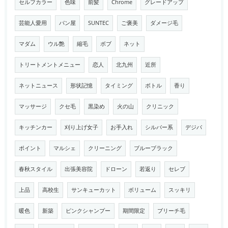
セルフカラー
色味
前髪
Chrome
グレードアップ
芸能人愛用
パン屋
SUNTEC
ご褒美
ダメージ毛
マダム
ウル艶
縮毛
ボブ
ネット
トリートメントメニュー
恋人
北九州
近所
ネットニュース
形状記憶
タイミング
ボトル
香り
マッサージ
クセ毛
黒染め
火の山
クリニック
キッチンカー
刈り上げ女子
お手入れ
シルバー系
デジパ
ポイント
マルシェ
クリーニング
ブルーブラック
春秋スタイル
出張美容院
ドローン
若返り
セレブ
上品
高校生
サンキューカット
ボリューム
スッキリ
暖色
新築
ピンクシャンプー
期間限定
ブリーチ毛