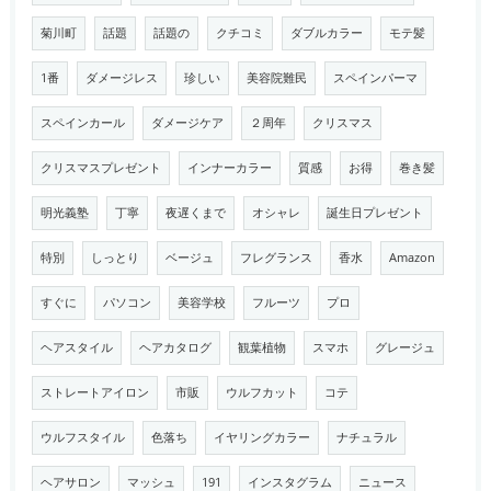
菊川町
話題
話題の
クチコミ
ダブルカラー
モテ髪
1番
ダメージレス
珍しい
美容院難民
スペインパーマ
スペインカール
ダメージケア
２周年
クリスマス
クリスマスプレゼント
インナーカラー
質感
お得
巻き髪
明光義塾
丁寧
夜遅くまで
オシャレ
誕生日プレゼント
特別
しっとり
ベージュ
フレグランス
香水
Amazon
すぐに
パソコン
美容学校
フルーツ
プロ
ヘアスタイル
ヘアカタログ
観葉植物
スマホ
グレージュ
ストレートアイロン
市販
ウルフカット
コテ
ウルフスタイル
色落ち
イヤリングカラー
ナチュラル
ヘアサロン
マッシュ
191
インスタグラム
ニュース