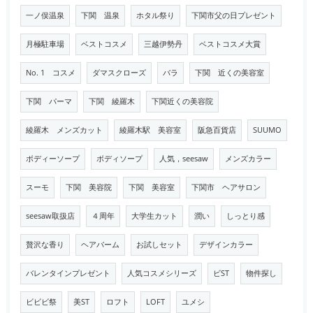
一ノ俣温泉
下関 温泉
ホタル祭り
下関市父の日プレゼント
月極駐車場
ベストコスメ
三越伊勢丹
ベストコスメ大賞
No. 1 コスメ
ダマスクローズ
バラ
下関 近くの美容室
下関 パーマ
下関 綾羅木
下関近くの美容院
綾羅木 メンズカット
綾羅木駅 美容室
阪急百貨店
SUUMO
ボディーソープ
ボディソープ
人気，seesaw
メンズカラー
スーモ
下関 美容院
下関 美容室
下関市 ヘアサロン
seesaw取扱店
４周年
大学生カット
潤い
しっとり感
贅沢な香り
ヘアバーム
お試しセット
デザインカラー
バレンタインプレゼント
人気コスメシリーズ
ビST
物件探し
ビビビ祭
美ST
ロフト
LOFT
ユメシ