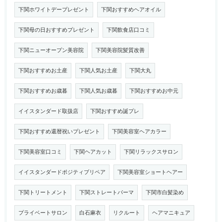
下関ホワイトデープレゼント
下関おすすめヘアオイル
下関母の日おすすめプレゼント
下関飲食店口コミ
下関ニューオープン美容院
下関美容院髪質改善
下関おすすめお土産
下関人気お土産
下関大丸
下関おすすめお歳暮
下関人気お歳暮
下関おすすめお中元
イイスタンダード取扱店
下関おすすめ誕プレ
下関おすすめ還暦祝いプレゼント
下関美容室ヘアカラー
下関美容室口コミ
下関ヘアカット
下関リラックスサロン
イイスタンダードポジティブリペア
下関美容室ショートヘアー
下関トリートメント
下関ストレートパーマ
下関市白髪染め
プライベートサロン
白石麻衣
リクルート
ヘアマニキュア