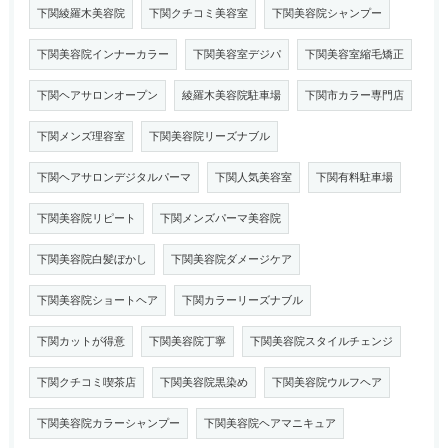
下関綾羅木美容院
下関クチコミ美容室
下関美容院シャンプー
下関美容院インナーカラー
下関美容室デジパ
下関美容室縮毛矯正
下関ヘアサロンオープン
綾羅木美容院駐車場
下関市カラー専門店
下関メンズ理容室
下関美容院リーズナブル
下関ヘアサロンデジタルパーマ
下関人気美容室
下関有料駐車場
下関美容院リピート
下関メンズパーマ美容院
下関美容院白髪ぼかし
下関美容院ダメージケア
下関美容院ショートヘア
下関カラーリーズナブル
下関カットが得意
下関美容院丁寧
下関美容院スタイルチェンジ
下関クチコミ喫茶店
下関美容院黒染め
下関美容院ウルフヘア
下関美容院カラーシャンプー
下関美容院ヘアマニキュア