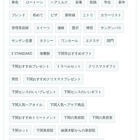
寒色
ロートーン
ヘアミルク
栄養
投稿
学生
新年
ブレンド
初めて
ピザ
新幹線
ニトリ
カラーリスト
管理美容師
スイーツ
価格
贅沢
稗田
サンデンバス
サンデン交通
タクシー
ワンカール
エクステ
関門
E STANDARD
海響館
下関市おすすめギフト
下関おすすめプレゼント
トラベルセット
クリスマスギフト
男性
下関おすすめクリスマスプレゼント
下関センスのいいプレゼント
下関センスのいいギフト
下関人気ヘアオイル
下関人気ヘアケア商品
下関おすすめトリートメント
下関の美容院
下関の美容室
下関カット
下関美容院
綾羅木駅からの美容院