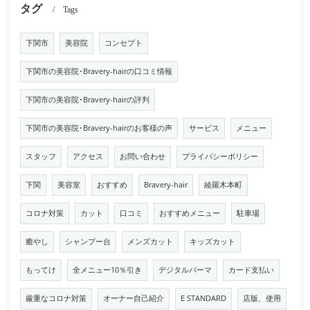
タグ
Tags
下関市
美容院
コンセプト
下関市の美容院･Bravery-hairの口コミ情報
下関市の美容院･Bravery-hairの評判
下関市の美容院･Bravery-hairのお客様の声
サービス
メニュー
スタッフ
アクセス
お問い合わせ
プライバシーポリシー
下関
美容室
おすすめ
Bravery-hair
綾羅木本町
コロナ対策
カット
口コミ
おすすめメニュー
駐車場
癒やし
シャンプー台
メンズカット
キッズカット
もってけ
全メニュー10％引き
デジタルパーマ
カード支払い
厳重なコロナ対策
オーナー自己紹介
E STANDARD
店版、使用