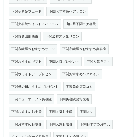
下関美容院フェード
下関おすすめヘアサロン
下関美容院ツイストスパイラル
山口県下関市美容院
下関市豊田町西市
下関綾羅木人気サロン
下関市綾羅木おすすめサロン
下関市綾羅木おすすめ美容室
下関おすすめギフト
下関人気プレゼント
下関人気ギフト
下関ホワイトデープレゼント
下関おすすめヘアオイル
下関母の日おすすめプレゼント
下関飲食店口コミ
下関ニューオープン美容院
下関美容院髪質改善
下関おすすめお土産
下関人気お土産
下関大丸
下関おすすめお歳暮
下関人気お歳暮
下関おすすめお中元
イイスタンダード取扱店
下関おすすめ誕プレ