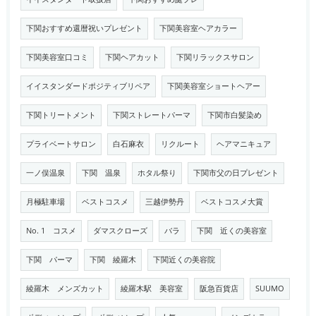
下関おすすめ還暦祝いプレゼント
下関美容室ヘアカラー
下関美容室口コミ
下関ヘアカット
下関リラックスサロン
イイスタンダードポジティブリペア
下関美容室ショートヘアー
下関トリートメント
下関ストレートパーマ
下関市白髪染め
プライベートサロン
白石麻衣
リクルート
ヘアマニキュア
一ノ俣温泉
下関 温泉
ホタル祭り
下関市父の日プレゼント
月極駐車場
ベストコスメ
三越伊勢丹
ベストコスメ大賞
No. 1 コスメ
ダマスクローズ
バラ
下関 近くの美容室
下関 パーマ
下関 綾羅木
下関近くの美容院
綾羅木 メンズカット
綾羅木駅 美容室
阪急百貨店
SUUMO