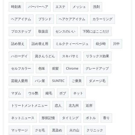
時刻表
バーバーヘア
エステ
メッシュ
洗剤
ヘアアイテム
ブランド
ヘアケアアイテム
カラーリング
プロステップ
取扱店
センスのいい
下関にはここだけ
詰め替え
詰め替え用
ミルクティーベージュ
幼少時
川中
ハローデイ
資さんうどん
スキバサミ
リラックス効果
セルフカラー
色味
前髪
Chrome
グレードアップ
芸能人愛用
パン屋
SUNTEC
ご褒美
ダメージ毛
マダム
ウル艶
縮毛
ボブ
ネット
トリートメントメニュー
恋人
北九州
近所
ネットニュース
形状記憶
タイミング
ボトル
香り
マッサージ
クセ毛
黒染め
火の山
クリニック