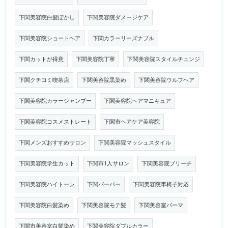
下関美容院白髪ぼかし
下関美容院ダメージケア
下関美容院ショートヘア
下関カラーリーズナブル
下関カットが得意
下関美容院丁寧
下関美容院スタイルチェンジ
下関クチコミ喫茶店
下関美容院黒染め
下関美容院ウルフヘア
下関美容院カラーシャンプー
下関美容院ヘアマニキュア
下関美容院コスメストレート
下関市ヘアケア美容院
下関メンズおすすめサロン
下関美容院マッシュスタイル
下関美容院学生カット
下関市1人サロン
下関美容院ブリーチ
下関美容院ハイトーン
下関バーバー
下関美容院車椅子対応
下関美容院白髪染め
下関美容院モテ髪
下関美容室パーマ
下関市美容室白髪染め
下関美容院ダブルカラー