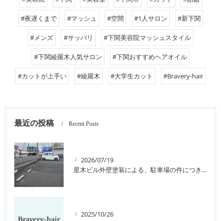
#夜遅くまで
#マッシュ
#空間
#1人サロン
#新下関
#メンズ
#サッパリ
#下関美容院マッシュスタイル
#下関綾羅木人気サロン
#下関おすすめヘアオイル
#カットが上手い
#綾羅木
#大学生カット
#Bravery-hair
最近の投稿
Recent Posts
2026/07/19
星木ビル外壁塗装による、駐車場の件につきまして。
2025/10/26