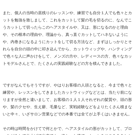
また、個人の当時の居残りのレッスンや、練習でも自分１人でも色々とカ
ットを勉強を致しまして、これをカットして髪の毛を切るのに、なんでこ
うカットして切ったらこのヘアスタイルや、又は、形になるのかと理由
や、その根本の理由や、理論から、真っ直ぐカットしてハネないように
や、内巻きになるようにカットをして切る方法など、まずはしっかりとそ
れらを自分の頭の中に叩き込んでから、カットウィッグや、ハンティング
で色々な人に声かけをして、メンズの方や、レディースの方、色々なカッ
トモデルさんとで、たくさんの実践経験などの方を積んできました。
ですがなんでもそうですが、やはりお客様の人頭となると、今まで色々と
練習や、レッスンをしてきましたカットウィッグなどとは、当たり前にな
りますが全然と違いまして、お客様の１人１人それぞれの髪質や、頭の形
や、髪のクセや、生え癖、毛量など、実戦経験などをよりたくさん積まな
いと中々、いざサロン営業などでの本番では全てが上手くはいきません。
その時は時間をかけてで何とかで、ヘアスタイルの形がカットして、ブロ