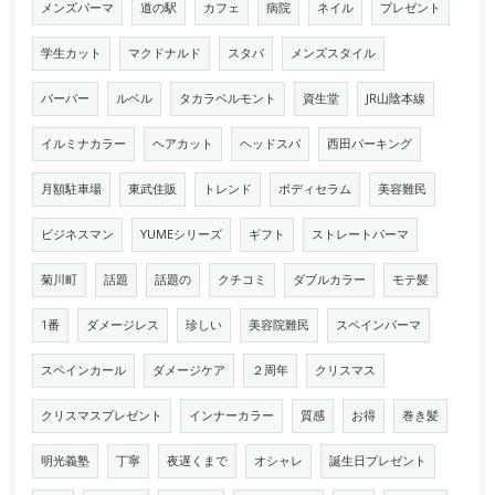
メンズパーマ
道の駅
カフェ
病院
ネイル
プレゼント
学生カット
マクドナルド
スタバ
メンズスタイル
バーバー
ルベル
タカラベルモント
資生堂
JR山陰本線
イルミナカラー
ヘアカット
ヘッドスパ
西田パーキング
月額駐車場
東武住販
トレンド
ボディセラム
美容難民
ビジネスマン
YUMEシリーズ
ギフト
ストレートパーマ
菊川町
話題
話題の
クチコミ
ダブルカラー
モテ髪
1番
ダメージレス
珍しい
美容院難民
スペインパーマ
スペインカール
ダメージケア
２周年
クリスマス
クリスマスプレゼント
インナーカラー
質感
お得
巻き髪
明光義塾
丁寧
夜遅くまで
オシャレ
誕生日プレゼント