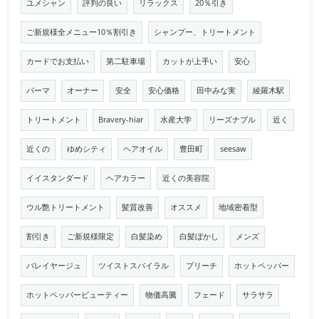
ユメシャン
評判の良い
リラックス
20％引き
ご新規様全メニュー10％割引き
シャンプー、トリートメント
カードでお支払い
第二駐車場
カットが上手い
安心
パーマ
オーナー
安全
安心価格
田中みな実
綾羅木駅
トリートメント
Bravery-hiar
水産大学
リーズナブル
近く
近くの
ゆめシティ
ヘアオイル
豊田町
seesaw
イイスタンダード
ヘアカラー
近くの美容院
ウル艶トリートメント
髪質改善
オススメ
地域密着型
割引き
ご新規様限定
白髪染め
白髪ぼかし
メンズ
バレイヤージュ
ツイストスパイラル
ブリーチ
ホットペッパー
ホットペッパービューティー
物価高騰
フェード
サラサラ