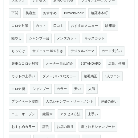
スタッフ
アクセス
お問い合わせ
プライバシーポリシー
下関
美容室
おすすめ
Bravery-hair
綾羅木本町
コロナ対策
カット
口コミ
おすすめメニュー
駐車場
癒やし
シャンプー台
メンズカット
キッズカット
もってけ
全メニュー10％引き
デジタルパーマ
カード支払い
厳重なコロナ対策
オーナー自己紹介
E STANDARD
店版、使用
カットの上手い
ダメージレスなカラー
縮毛矯正
1人サロン
コロナ禍
シャンプー
カラー
安い
人気
プライベート空間
人気シャンプートリートメント
評価の高い
ニューオープン
綾羅木
アクセス方法
上手い
おすすめカラー
評判
お店の造り
癒されるシャンプー台