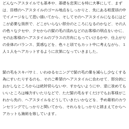
どんなヘアスタイルでも基本や、基礎を忠実にを特に大事にして、まず
は、目標のヘアスタイルのゴール地点をしっかりと、先にある程度頭の中
でイメージをして思い描いてから、そしてそのヘアスタイルになるにはど
こが必要な箇所で、どこがいらない部分のところになるのかなど、その人
の色々なクセや、クセからの髪の毛の流れなどのお客様の弱点をいかに、
そのお客様のヘアスタイルのプラスの方向にもっていけるかや、仕上がり
の全体のバランス、質感などを、色々と頭でもカット中に考えながら、１
人１人をヘアカットするように次第になっていきました。
髪の毛をスキバサミ、いわゆるセニングで髪の毛の量を減らし少なくする
為にすいたりするのも、そのご希望のヘアスタイルに合わせて、部分的に
おかしなところからは絶対切らないや、すかないようにや、逆に攻めても
いいところは極力すいたりなどで、ただ髪の毛をすくだけでもお客様がこ
れから先の、ヘアスタイルをどうしていきたいかなどを、予め最初のカウ
ンセリングでしっかりと聞いてから、それらをしっかりと踏まえてからヘ
アカットも施術を致しています。