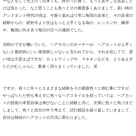
ーなどをして仕上げて出来ても、終わった後で、もっとあそこをああしと
けば良かった、など思うことも色々とその都度多くありまして、若い時の
アシスタント時代の頃は、今振り返ればり常に毎回の反省と、その反省の
経験からの、絶対今より次はもっと上手くなる為の、レッスンや、練習
や、勉強に向き合う毎日の日々の連続でした。
当時のですが働いていた、ヘアサロンのオーナーが、ヘアカットが上手く
ないと最終的にいい美容師じゃないと言われてから、それを信じてで、若
い頃は今思えばですが、カットウィッグや、マネキンなどを、とりあえず
ただがむしゃらに、数多く切りまくっていました。笑
ですが、徐々に年々とさまざまな経験をその都度色々と積む事にですが、
やっぱりただ何も考えずに色々なヘアスタイルを切っていては、ヘアカッ
トの技術の本質自体は伸びないことに経験と共に、次第に色々と気づきだ
しまして、色々と自分の中で考えて、試行錯誤を繰り返していきまして、
自分は独自のヘアカットの方法に変わりました。