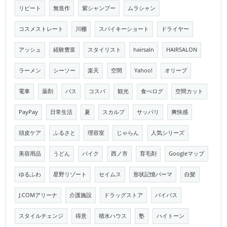
リピート
無造作
紫シャンプー
ムラシャン
コスメストレート
川棚
スパイキーショート
ドライヤー
アッシュ
経験豊富
スタイリスト
hairsaln
HAIRSALON
ラーメン
シーソー
楽天
空間
Yahoo!
オリーブ
電車
薬剤
バス
コスパ
観光
食べログ
空間カット
PayPay
日常生活
夏
スカルプ
サッパリ
爽快感
頭皮ケア
ふるさと
理容室
じゃらん
人気シリーズ
美容用品
うどん
バイク
西ノ市
育毛剤
Googleマップ
ゆるふわ
星野リゾート
セイムス
形状記憶パーマ
白髪
J:COMアリーナ
介護施設
ドラッグストア
バイパス
スタイルチェンジ
得意
積水ハウス
塾
ハイトーン