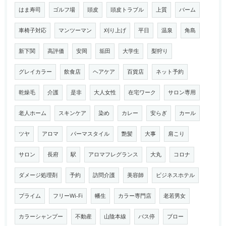
はま寿司
ゴルフ場
頭皮
頭皮トラブル
上質
バーム
車椅子対応
マンツーマン
刈り上げ
平日
温泉
角島
新下関
高評価
安岡
垢田
大学生
梨狩り
グレイカラー
飲食店
ヘアケア
百貨店
ネット予約
乾燥毛
介護
是非
大人女性
在宅ワーク
サロン専用
老人ホーム
スキンケア
染め
カレー
安らぎ
カール
ツヤ
アロマ
パーマスタイル
艶髪
大事
肩こり
サロン
長府
駅
アロマフレグランス
大丸
コロナ
ダメージ処理剤
予約
訪問介護
美容師
ビジネスホテル
プライム
フリーWi-Fi
幡生
カラー専門店
老若男女
カラーシャンプー
不動産
山陰本線
バス停
ブロー