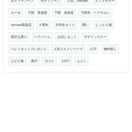
ボディーソープ
ボディソープ
人気，seesaw
メンズカラー
スーモ
下関 美容院
下関 美容室
下関市 ヘアサロン
seesaw取扱店
４周年
大学生カット
潤い
しっとり感
贅沢な香り
ヘアバーム
お試しセット
デザインカラー
バレンタインプレゼント
人気コスメシリーズ
ビST
物件探し
ビビビ祭
美ST
ロフト
LOFT
ユメシ