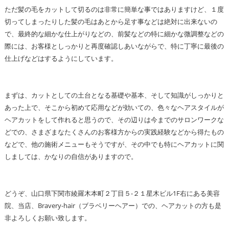
ただ髪の毛をカットして切るのは非常に簡単な事ではありますけど、１度
切ってしまったりした髪の毛はあとから足す事などは絶対に出来ないの
で、最終的な細かな仕上がりなどの、前髪などの特に細かな微調整などの
際には、お客様としっかりと再度確認しあいながらで、特に丁寧に最後の
仕上げなどはするようにしています。
まずは、カットとしての土台となる基礎や基本、そして知識がしっかりと
あった上で、そこから初めて応用などが効いての、色々なヘアスタイルが
ヘアカットをして作れると思うので、その辺りは今までのサロンワークな
どでの、さまざまなたくさんのお客様方からの実践経験などから得たもの
などで、他の施術メニューもそうですが、その中でも特にヘアカットに関
しましては、かなりの自信がありますので。
どうぞ、山口県下関市綾羅木本町２丁目５-２１星木ビル1F右にある美容
院、当店、Bravery-hair（ブラベリーヘアー）での、ヘアカットの方も是
非よろしくお願い致します。