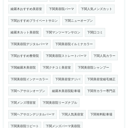
綾羅木おすすめ美容室
下関美容院パーマ
下関人気メンズカット
下関おすすめプライベートサロン
下関ニューオープン
綾羅木カット美容院
下関マンツーマンサロン
下関口コミ
下関美容院デジタルパーマ
下関美容院イルミナカラー
下関おすすめ整骨院
下関美容院ストレートパーマ
下関人気カラー
下関綾羅木美容院
下関クチコミ美容室
下関美容院シャンプー
下関美容院インナーカラー
下関美容室デジパ
下関美容室縮毛矯正
下関ヘアサロンオープン
綾羅木美容院駐車場
下関市カラー専門店
下関メンズ理容室
下関美容院リーズナブル
下関ヘアサロンデジタルパーマ
下関人気美容室
下関有料駐車場
下関美容院リピート
下関メンズパーマ美容院