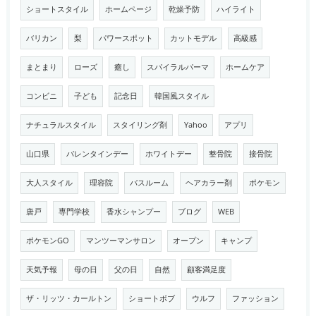
ショートスタイル
ホームページ
乾燥予防
ハイライト
バリカン
梨
パワースポット
カットモデル
高級感
まとまり
ローズ
癒し
スパイラルパーマ
ホームケア
コンビニ
子ども
記念日
韓国風スタイル
ナチュラルスタイル
スタイリング剤
Yahoo
アプリ
山口県
バレンタインデー
ホワイトデー
整骨院
接骨院
大人スタイル
理容院
バスルーム
ヘアカラー剤
ポケモン
唐戸
専門学校
香水シャンプー
ブログ
WEB
ポケモンGO
マンツーマンサロン
オープン
キャンプ
天気予報
母の日
父の日
自然
顧客満足度
ザ・リッツ・カールトン
ショートボブ
ウルフ
ファッション