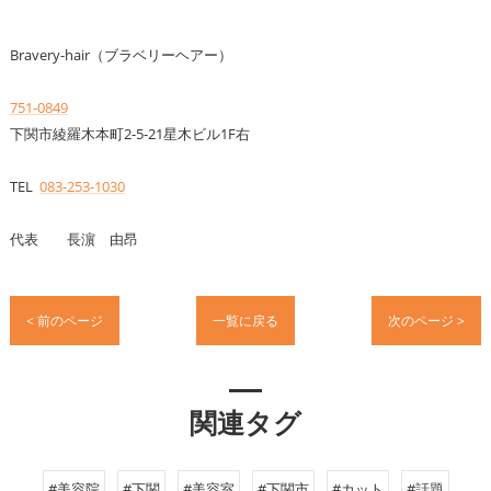
Bravery-hair（ブラベリーヘアー）
751-0849
下関市綾羅木本町2-5-21星木ビル1F右
TEL
083-253-1030
代表 長濵 由昂
< 前のページ
一覧に戻る
次のページ >
関連タグ
#美容院
#下関
#美容室
#下関市
#カット
#話題