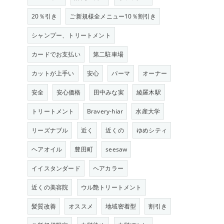
20％引き
ご新規様全メニュー10％割引き
シャンプー、トリートメント
カードでお支払い
第二駐車場
カットが上手い
安心
パーマ
オーナー
安全
安心価格
田中みな実
綾羅木駅
トリートメント
Bravery-hiar
水産大学
リーズナブル
近く
近くの
ゆめシティ
ヘアオイル
豊田町
seesaw
イイスタンダード
ヘアカラー
近くの美容院
ウル艶トリートメント
髪質改善
オススメ
地域密着型
割引き