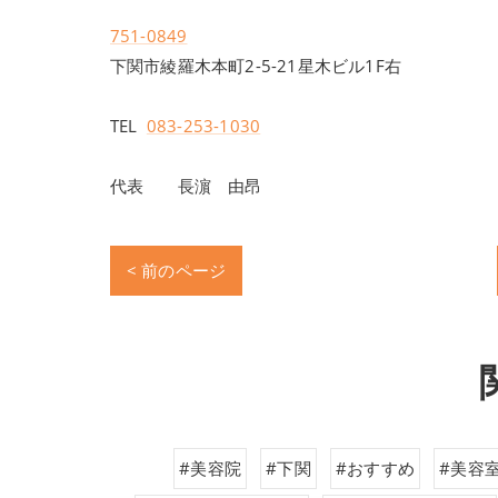
751-0849
下関市綾羅木本町2-5-21星木ビル1F右
TEL
083-253-1030
代表 長濵 由昂
< 前のページ
#美容院
#下関
#おすすめ
#美容