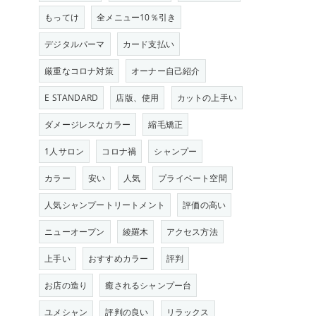
もってけ
全メニュー10％引き
デジタルパーマ
カード支払い
厳重なコロナ対策
オーナー自己紹介
E STANDARD
店版、使用
カットの上手い
ダメージレスなカラー
縮毛矯正
1人サロン
コロナ禍
シャンプー
カラー
安い
人気
プライベート空間
人気シャンプートリートメント
評価の高い
ニューオープン
綾羅木
アクセス方法
上手い
おすすめカラー
評判
お店の造り
癒されるシャンプー台
ユメシャン
評判の良い
リラックス