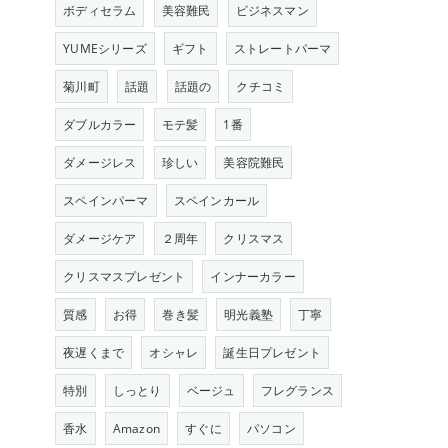
ボディセラム
美容難民
ビジネスマン
YUMEシリーズ
ギフト
ストレートパーマ
菊川町
話題
話題の
クチコミ
ダブルカラー
モテ髪
1番
ダメージレス
珍しい
美容院難民
スペインパーマ
スペインカール
ダメージケア
２周年
クリスマス
クリスマスプレゼント
インナーカラー
質感
お得
巻き髪
明光義塾
丁寧
夜遅くまで
オシャレ
誕生日プレゼント
特別
しっとり
ベージュ
フレグランス
香水
Amazon
すぐに
パソコン