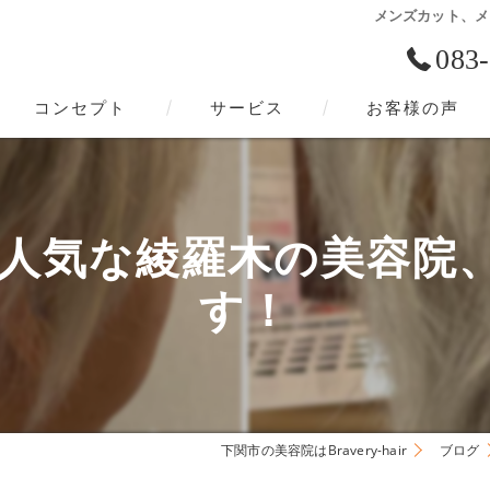
メンズカット、メン
083
コンセプト
サービス
お客様の声
下関市の美容院･Bravery-hairの口コミ情報
下関市の美容院･Bravery-hairの評判
気な綾羅木の美容院、Brav
下関市の美容院･Bravery-hairのお客様の声
す！
下関市の美容院はBravery-hair
ブログ