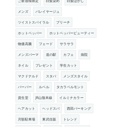
ご新規様限定
白髪染め
白髪ぼかし
メンズ
バレイヤージュ
ツイストスパイラル
ブリーチ
ホットペッパー
ホットペッパービューティー
物価高騰
フェード
サラサラ
メンズパーマ
道の駅
カフェ
病院
ネイル
プレゼント
学生カット
マクドナルド
スタバ
メンズスタイル
バーバー
ルベル
タカラベルモント
資生堂
JR山陰本線
イルミナカラー
ヘアカット
ヘッドスパ
西田パーキング
月額駐車場
東武住販
トレンド