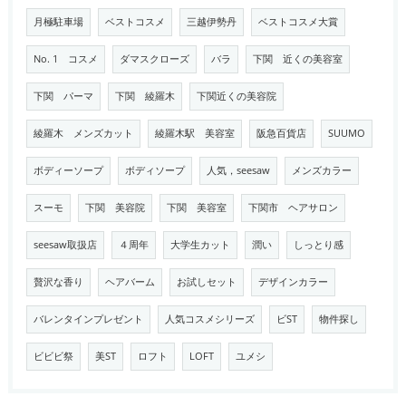
月極駐車場
ベストコスメ
三越伊勢丹
ベストコスメ大賞
No. 1 コスメ
ダマスクローズ
バラ
下関 近くの美容室
下関 パーマ
下関 綾羅木
下関近くの美容院
綾羅木 メンズカット
綾羅木駅 美容室
阪急百貨店
SUUMO
ボディーソープ
ボディソープ
人気，seesaw
メンズカラー
スーモ
下関 美容院
下関 美容室
下関市 ヘアサロン
seesaw取扱店
４周年
大学生カット
潤い
しっとり感
贅沢な香り
ヘアバーム
お試しセット
デザインカラー
バレンタインプレゼント
人気コスメシリーズ
ビST
物件探し
ビビビ祭
美ST
ロフト
LOFT
ユメシ