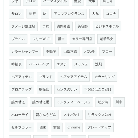
ツヤ
アロマ
パーマスタイル
艶髪
大事
肩こり
サロン
長府
駅
アロマフレグランス
大丸
コロナ
ダメージ処理剤
予約
訪問介護
美容師
ビジネスホテル
プライム
フリーWi-Fi
幡生
カラー専門店
老若男女
カラーシャンプー
不動産
山陰本線
バス停
ブロー
時刻表
バーバーヘア
エステ
メッシュ
洗剤
ヘアアイテム
ブランド
ヘアケアアイテム
カラーリング
プロステップ
取扱店
センスのいい
下関にはここだけ
詰め替え
詰め替え用
ミルクティーベージュ
幼少時
川中
ハローデイ
資さんうどん
スキバサミ
リラックス効果
セルフカラー
色味
前髪
Chrome
グレードアップ