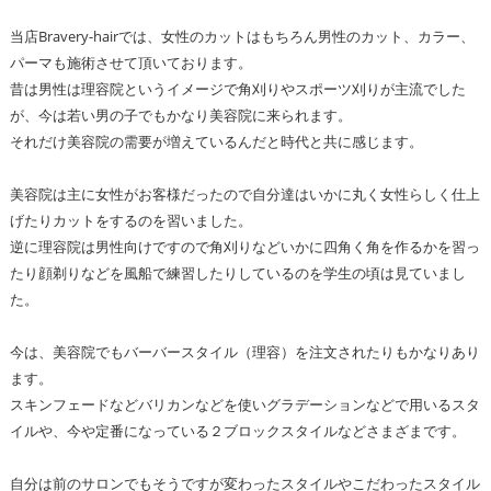
当店Bravery-hairでは、女性のカットはもちろん男性のカット、カラー、
パーマも施術させて頂いております。
昔は男性は理容院というイメージで角刈りやスポーツ刈りが主流でした
が、今は若い男の子でもかなり美容院に来られます。
それだけ美容院の需要が増えているんだと時代と共に感じます。
美容院は主に女性がお客様だったので自分達はいかに丸く女性らしく仕上
げたりカットをするのを習いました。
逆に理容院は男性向けですので角刈りなどいかに四角く角を作るかを習っ
たり顔剃りなどを風船で練習したりしているのを学生の頃は見ていまし
た。
今は、美容院でもバーバースタイル（理容）を注文されたりもかなりあり
ます。
スキンフェードなどバリカンなどを使いグラデーションなどで用いるスタ
イルや、今や定番になっている２ブロックスタイルなどさまざまです。
自分は前のサロンでもそうですが変わったスタイルやこだわったスタイル