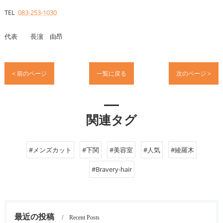
TEL
083-253-1030
代表 長濵 由昂
< 前のページ
一覧に戻る
次のページ >
関連タグ
#メンズカット
#下関
#美容室
#人気
#綾羅木
#Bravery-hair
最近の投稿
Recent Posts