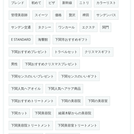
ブレンド
初めて
ピザ
新幹線
ニトリ
カラーリスト
管理美容師
スイーツ
価格
贅沢
稗田
サンデンバス
サンデン交通
タクシー
ワンカール
エクステ
関門
E STANDARD
海響館
下関市おすすめギフト
下関おすすめプレゼント
トラベルセット
クリスマスギフト
男性
下関おすすめクリスマスプレゼント
下関センスのいいプレゼント
下関センスのいいギフト
下関人気ヘアオイル
下関人気ヘアケア商品
下関おすすめトリートメント
下関の美容院
下関の美容室
下関カット
下関美容院
綾羅木駅からの美容院
下関美容院トリートメント
下関美容室トリートメント