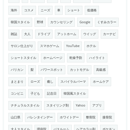
海外
コスメ
ニーズ
車
ショート
低価格
韓国スタイル
野球
カウンセリング
Google
くすみカラー
雑誌
大人
ドライブ
アットホーム
ウイッグ
カーナビ
サロン仕上がり
スマホゲーム
YouTube
ホテル
ショートスタイル
ホームページ
乾燥予防
ハイライト
バリカン
梨
パワースポット
カットモデル
高級感
まとまり
ローズ
癒し
スパイラルパーマ
ホームケア
コンビニ
子ども
記念日
韓国風スタイル
ナチュラルスタイル
スタイリング剤
Yahoo
アプリ
山口県
バレンタインデー
ホワイトデー
整骨院
接骨院
大人スタイル
理容院
バスルーム
ヘアカラー剤
ポケモン