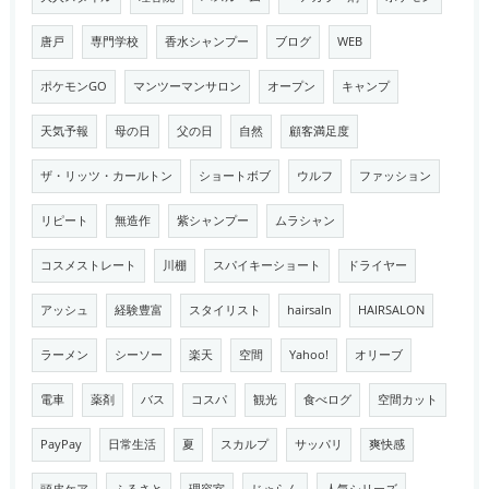
唐戸
専門学校
香水シャンプー
ブログ
WEB
ポケモンGO
マンツーマンサロン
オープン
キャンプ
天気予報
母の日
父の日
自然
顧客満足度
ザ・リッツ・カールトン
ショートボブ
ウルフ
ファッション
リピート
無造作
紫シャンプー
ムラシャン
コスメストレート
川棚
スパイキーショート
ドライヤー
アッシュ
経験豊富
スタイリスト
hairsaln
HAIRSALON
ラーメン
シーソー
楽天
空間
Yahoo!
オリーブ
電車
薬剤
バス
コスパ
観光
食べログ
空間カット
PayPay
日常生活
夏
スカルプ
サッパリ
爽快感