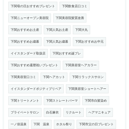
下関母の日おすすめプレゼント
下関飲食店口コミ
下関ニューオープン美容院
下関美容院髪質改善
下関おすすめお土産
下関人気お土産
下関大丸
下関おすすめお歳暮
下関人気お歳暮
下関おすすめお中元
イイスタンダード取扱店
下関おすすめ誕プレ
下関おすすめ還暦祝いプレゼント
下関美容室ヘアカラー
下関美容室口コミ
下関ヘアカット
下関リラックスサロン
イイスタンダードポジティブリペア
下関美容室ショートヘアー
下関トリートメント
下関ストレートパーマ
下関市白髪染め
プライベートサロン
白石麻衣
リクルート
ヘアマニキュア
一ノ俣温泉
下関 温泉
ホタル祭り
下関市父の日プレゼント