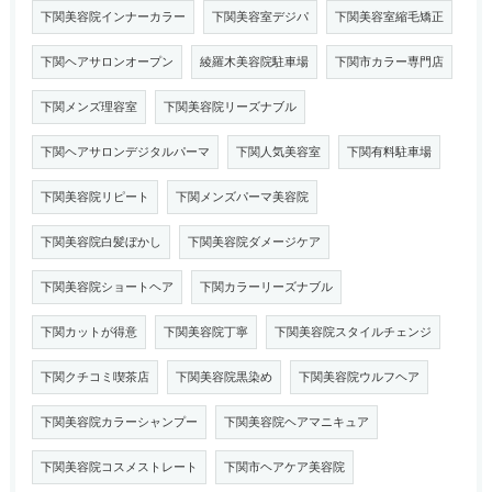
下関美容院インナーカラー
下関美容室デジパ
下関美容室縮毛矯正
下関ヘアサロンオープン
綾羅木美容院駐車場
下関市カラー専門店
下関メンズ理容室
下関美容院リーズナブル
下関ヘアサロンデジタルパーマ
下関人気美容室
下関有料駐車場
下関美容院リピート
下関メンズパーマ美容院
下関美容院白髪ぼかし
下関美容院ダメージケア
下関美容院ショートヘア
下関カラーリーズナブル
下関カットが得意
下関美容院丁寧
下関美容院スタイルチェンジ
下関クチコミ喫茶店
下関美容院黒染め
下関美容院ウルフヘア
下関美容院カラーシャンプー
下関美容院ヘアマニキュア
下関美容院コスメストレート
下関市ヘアケア美容院