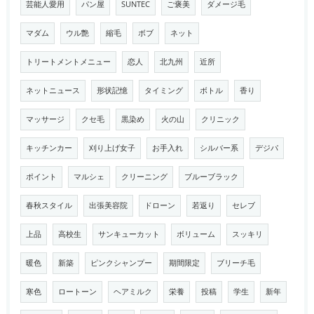
芸能人愛用
パン屋
SUNTEC
ご褒美
ダメージ毛
マダム
ウル艶
縮毛
ボブ
ネット
トリートメントメニュー
恋人
北九州
近所
ネットニュース
形状記憶
タイミング
ボトル
香り
マッサージ
クセ毛
黒染め
火の山
クリニック
キッチンカー
刈り上げ女子
お手入れ
シルバー系
デジパ
ポイント
マルシェ
クリーニング
ブルーブラック
春秋スタイル
出張美容院
ドローン
若返り
セレブ
上品
高校生
サンキューカット
ボリューム
スッキリ
暖色
新築
ピンクシャンプー
期間限定
ブリーチ毛
寒色
ロートーン
ヘアミルク
栄養
投稿
学生
新年