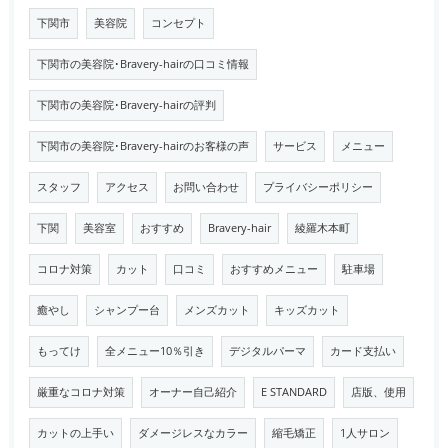
下関市
美容院
コンセプト
下関市の美容院･Bravery-hairの口コミ情報
下関市の美容院･Bravery-hairの評判
下関市の美容院･Bravery-hairのお客様の声
サービス
メニュー
スタッフ
アクセス
お問い合わせ
プライバシーポリシー
下関
美容室
おすすめ
Bravery-hair
綾羅木本町
コロナ対策
カット
口コミ
おすすめメニュー
駐車場
癒やし
シャンプー台
メンズカット
キッズカット
もってけ
全メニュー10％引き
デジタルパーマ
カード支払い
厳重なコロナ対策
オーナー自己紹介
E STANDARD
店版、使用
カットの上手い
ダメージレスなカラー
縮毛矯正
1人サロン