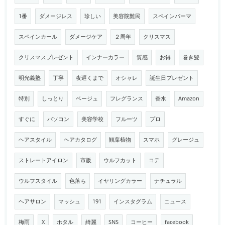
1番
ダメージレス
珍しい
美容院難民
スペインパーマ
スペインカール
ダメージケア
２周年
クリスマス
クリスマスプレゼント
インナーカラー
質感
お得
巻き髪
明光義塾
丁寧
夜遅くまで
オシャレ
誕生日プレゼント
特別
しっとり
ベージュ
フレグランス
香水
Amazon
すぐに
パソコン
美容学校
フルーツ
プロ
ヘアスタイル
ヘアカタログ
観葉植物
スマホ
グレージュ
ストレートアイロン
市販
ウルフカット
コテ
ウルフスタイル
色落ち
イヤリングカラー
ナチュラル
ヘアサロン
マッシュ
191
インスタグラム
ニュース
梅雨
X
ホタル
綺麗
SNS
コーヒー
facebook