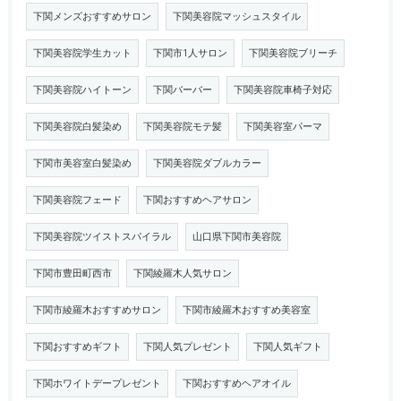
下関メンズおすすめサロン
下関美容院マッシュスタイル
下関美容院学生カット
下関市1人サロン
下関美容院ブリーチ
下関美容院ハイトーン
下関バーバー
下関美容院車椅子対応
下関美容院白髪染め
下関美容院モテ髪
下関美容室パーマ
下関市美容室白髪染め
下関美容院ダブルカラー
下関美容院フェード
下関おすすめヘアサロン
下関美容院ツイストスパイラル
山口県下関市美容院
下関市豊田町西市
下関綾羅木人気サロン
下関市綾羅木おすすめサロン
下関市綾羅木おすすめ美容室
下関おすすめギフト
下関人気プレゼント
下関人気ギフト
下関ホワイトデープレゼント
下関おすすめヘアオイル