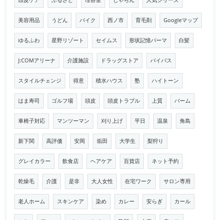
頭皮ケア
ふるさと
理容室
じゃらん
人気シリーズ
美容用品
うどん
バイク
西ノ市
育毛剤
Googleマップ
ゆるふわ
星野リゾート
セイムス
形状記憶パーマ
白髪
J:COMアリーナ
介護施設
ドラッグストア
バイパス
スタイルチェンジ
得意
積水ハウス
塾
ハイトーン
はま寿司
ゴルフ場
頭皮
頭皮トラブル
上質
バーム
車椅子対応
マンツーマン
刈り上げ
平日
温泉
角島
新下関
高評価
安岡
垢田
大学生
梨狩り
グレイカラー
飲食店
ヘアケア
百貨店
ネット予約
乾燥毛
介護
是非
大人女性
在宅ワーク
サロン専用
老人ホーム
スキンケア
染め
カレー
安らぎ
カール