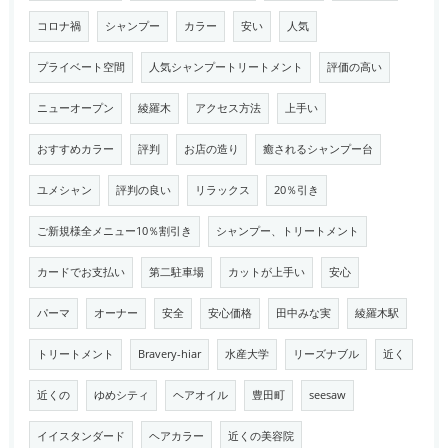
コロナ禍
シャンプー
カラー
安い
人気
プライベート空間
人気シャンプートリートメント
評価の高い
ニューオープン
綾羅木
アクセス方法
上手い
おすすめカラー
評判
お店の造り
癒されるシャンプー台
ユメシャン
評判の良い
リラックス
20％引き
ご新規様全メニュー10％割引き
シャンプー、トリートメント
カードでお支払い
第二駐車場
カットが上手い
安心
パーマ
オーナー
安全
安心価格
田中みな実
綾羅木駅
トリートメント
Bravery-hiar
水産大学
リーズナブル
近く
近くの
ゆめシティ
ヘアオイル
豊田町
seesaw
イイスタンダード
ヘアカラー
近くの美容院