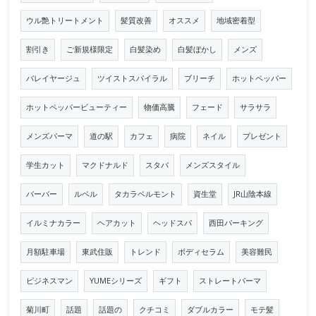
ウル艶トリートメント
髪質改善
オススメ
地域密着型
割引き
ご新規様限定
白髪染め
白髪ぼかし
メンズ
バレイヤージュ
ツイストスパイラル
ブリーチ
ホットペッパー
ホットペッパービューティー
物価高騰
フェード
サラサラ
メンズパーマ
道の駅
カフェ
病院
ネイル
プレゼント
学生カット
マクドナルド
スタバ
メンズスタイル
バーバー
ルベル
タカラベルモント
資生堂
JR山陰本線
イルミナカラー
ヘアカット
ヘッドスパ
西田パーキング
月額駐車場
東武住販
トレンド
ボディセラム
美容難民
ビジネスマン
YUMEシリーズ
ギフト
ストレートパーマ
菊川町
話題
話題の
クチコミ
ダブルカラー
モテ髪