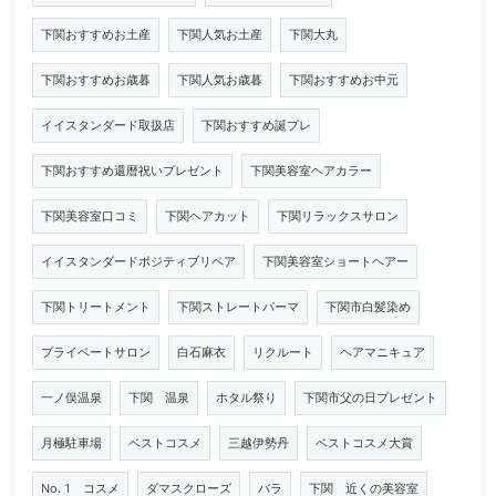
下関おすすめお土産
下関人気お土産
下関大丸
下関おすすめお歳暮
下関人気お歳暮
下関おすすめお中元
イイスタンダード取扱店
下関おすすめ誕プレ
下関おすすめ還暦祝いプレゼント
下関美容室ヘアカラー
下関美容室口コミ
下関ヘアカット
下関リラックスサロン
イイスタンダードポジティブリペア
下関美容室ショートヘアー
下関トリートメント
下関ストレートパーマ
下関市白髪染め
プライベートサロン
白石麻衣
リクルート
ヘアマニキュア
一ノ俣温泉
下関 温泉
ホタル祭り
下関市父の日プレゼント
月極駐車場
ベストコスメ
三越伊勢丹
ベストコスメ大賞
No. 1 コスメ
ダマスクローズ
バラ
下関 近くの美容室