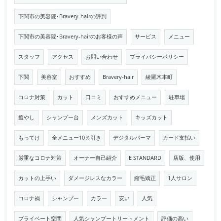
下関市の美容院･Bravery-hairの評判
下関市の美容院･Bravery-hairのお客様の声
サービス
メニュー
スタッフ
アクセス
お問い合わせ
プライバシーポリシー
下関
美容室
おすすめ
Bravery-hair
綾羅木本町
コロナ対策
カット
口コミ
おすすめメニュー
駐車場
癒やし
シャンプー台
メンズカット
キッズカット
もってけ
全メニュー10％引き
デジタルパーマ
カード支払い
厳重なコロナ対策
オーナー自己紹介
E STANDARD
店版、使用
カットの上手い
ダメージレスなカラー
縮毛矯正
1人サロン
コロナ禍
シャンプー
カラー
安い
人気
プライベート空間
人気シャンプートリートメント
評価の高い