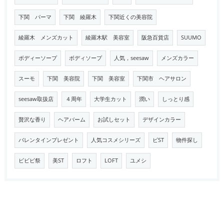
下関 パーマ
下関 綾羅木
下関近くの美容院
綾羅木 メンズカット
綾羅木駅 美容室
阪急百貨店
SUUMO
ボディーソープ
ボディソープ
人気，seesaw
メンズカラー
スーモ
下関 美容院
下関 美容室
下関市 ヘアサロン
seesaw取扱店
４周年
大学生カット
潤い
しっとり感
贅沢な香り
ヘアバーム
お試しセット
デザインカラー
バレンタインプレゼント
人気コスメシリーズ
ビST
物件探し
ビビビ祭
美ST
ロフト
LOFT
ユメシ