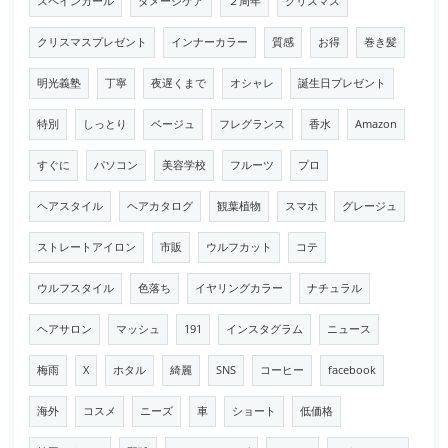
スペインカール
ダメージケア
２周年
クリスマス
クリスマスプレゼント
インナーカラー
質感
お得
巻き髪
明光義塾
丁寧
夜遅くまで
オシャレ
誕生日プレゼント
特別
しっとり
ベージュ
フレグランス
香水
Amazon
すぐに
パソコン
美容学校
フルーツ
プロ
ヘアスタイル
ヘアカタログ
観葉植物
スマホ
グレージュ
ストレートアイロン
市販
ウルフカット
コテ
ウルフスタイル
色落ち
イヤリングカラー
ナチュラル
ヘアサロン
マッシュ
191
インスタグラム
ニュース
梅雨
X
ホタル
綺麗
SNS
コーヒー
facebook
海外
コスメ
ニーズ
車
ショート
低価格