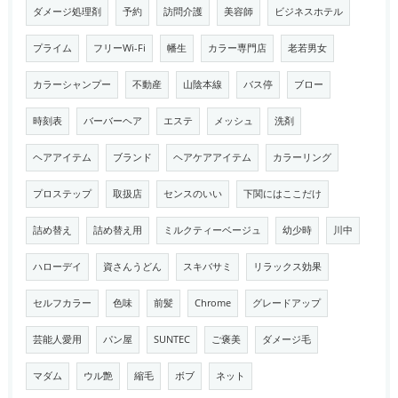
ダメージ処理剤
予約
訪問介護
美容師
ビジネスホテル
プライム
フリーWi-Fi
幡生
カラー専門店
老若男女
カラーシャンプー
不動産
山陰本線
バス停
ブロー
時刻表
バーバーヘア
エステ
メッシュ
洗剤
ヘアアイテム
ブランド
ヘアケアアイテム
カラーリング
プロステップ
取扱店
センスのいい
下関にはここだけ
詰め替え
詰め替え用
ミルクティーベージュ
幼少時
川中
ハローデイ
資さんうどん
スキバサミ
リラックス効果
セルフカラー
色味
前髪
Chrome
グレードアップ
芸能人愛用
パン屋
SUNTEC
ご褒美
ダメージ毛
マダム
ウル艶
縮毛
ボブ
ネット