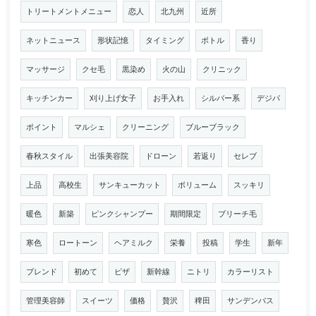
トリートメントメニュー
恋人
北九州
近所
ネットニュース
形状記憶
タイミング
ボトル
香り
マッサージ
クセ毛
黒染め
火の山
クリニック
キッチンカー
刈り上げ女子
お手入れ
シルバー系
デジパ
ポイント
マルシェ
クリーニング
ブルーブラック
春秋スタイル
出張美容院
ドローン
若返り
セレブ
上品
高校生
サンキューカット
ボリューム
スッキリ
暖色
新築
ピンクシャンプー
期間限定
ブリーチ毛
寒色
ロートーン
ヘアミルク
栄養
投稿
学生
新年
ブレンド
初めて
ピザ
新幹線
ニトリ
カラーリスト
管理美容師
スイーツ
価格
贅沢
稗田
サンデンバス