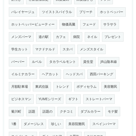
バレイヤージュ
ツイストスパイラル
ブリーチ
ホットペッパー
ホットペッパービューティー
物価高騰
フェード
サラサラ
メンズパーマ
道の駅
カフェ
病院
ネイル
プレゼント
学生カット
マクドナルド
スタバ
メンズスタイル
バーバー
ルベル
タカラベルモント
資生堂
JR山陰本線
イルミナカラー
ヘアカット
ヘッドスパ
西田パーキング
月額駐車場
東武住販
トレンド
ボディセラム
美容難民
ビジネスマン
YUMEシリーズ
ギフト
ストレートパーマ
菊川町
話題
話題の
クチコミ
ダブルカラー
モテ髪
1番
ダメージレス
珍しい
美容院難民
スペインパーマ