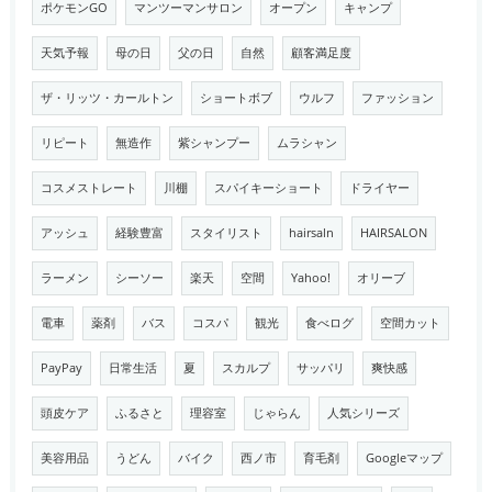
ポケモンGO
マンツーマンサロン
オープン
キャンプ
天気予報
母の日
父の日
自然
顧客満足度
ザ・リッツ・カールトン
ショートボブ
ウルフ
ファッション
リピート
無造作
紫シャンプー
ムラシャン
コスメストレート
川棚
スパイキーショート
ドライヤー
アッシュ
経験豊富
スタイリスト
hairsaln
HAIRSALON
ラーメン
シーソー
楽天
空間
Yahoo!
オリーブ
電車
薬剤
バス
コスパ
観光
食べログ
空間カット
PayPay
日常生活
夏
スカルプ
サッパリ
爽快感
頭皮ケア
ふるさと
理容室
じゃらん
人気シリーズ
美容用品
うどん
バイク
西ノ市
育毛剤
Googleマップ