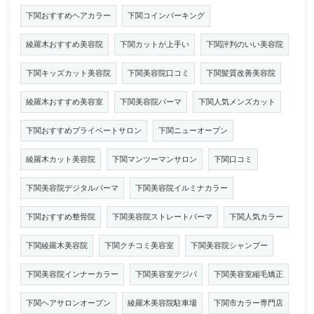
下関おすすめヘアカラー
下関コインパーキング
綾羅木おすすめ美容院
下関カットが上手い
下関評判のいい美容院
下関キッズカット美容院
下関美容院口コミ
下関髪質改善美容院
綾羅木おすすめ美容室
下関美容院パーマ
下関人気メンズカット
下関おすすめプライベートサロン
下関ニューオープン
綾羅木カット美容院
下関マンツーマンサロン
下関口コミ
下関美容院デジタルパーマ
下関美容院イルミナカラー
下関おすすめ整骨院
下関美容院ストレートパーマ
下関人気カラー
下関綾羅木美容院
下関クチコミ美容室
下関美容院シャンプー
下関美容院インナーカラー
下関美容室デジパ
下関美容室縮毛矯正
下関ヘアサロンオープン
綾羅木美容院駐車場
下関市カラー専門店