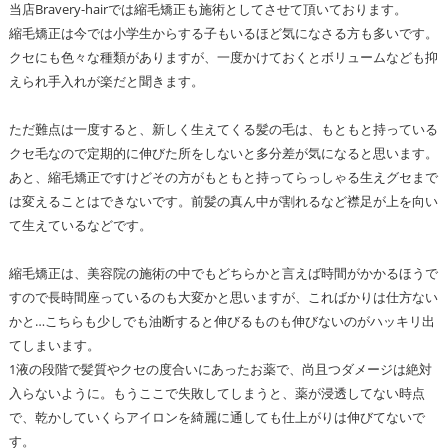
当店Bravery-hairでは縮毛矯正も施術としてさせて頂いております。
縮毛矯正は今では小学生からする子もいるほど気になさる方も多いです。
クセにも色々な種類がありますが、一度かけておくとボリュームなども抑
えられ手入れが楽だと聞きます。
ただ難点は一度すると、新しく生えてくる髪の毛は、もともと持っている
クセ毛なので定期的に伸びた所をしないと多分差が気になると思います。
あと、縮毛矯正ですけどその方がもともと持ってらっしゃる生えグセまで
は変えることはできないです。前髪の真ん中が割れるなど襟足が上を向い
て生えているなどです。
縮毛矯正は、美容院の施術の中でもどちらかと言えば時間がかかるほうで
すので長時間座っているのも大変かと思いますが、こればかりは仕方ない
かと…こちらも少しでも油断すると伸びるものも伸びないのがハッキリ出
てしまいます。
1液の段階で髪質やクセの度合いにあったお薬で、尚且つダメージは絶対
入らないように。もうここで失敗してしまうと、薬が浸透してない時点
で、乾かしていくらアイロンを綺麗に通しても仕上がりは伸びてないで
す。