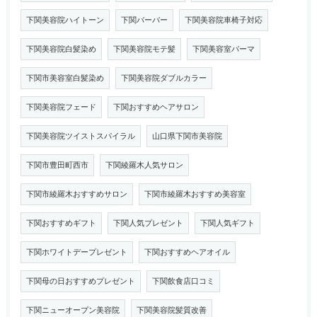
下関美容院ハイトーン
下関バーバー
下関美容院車椅子対応
下関美容院白髪染め
下関美容院モテ髪
下関美容室パーマ
下関市美容室白髪染め
下関美容院ダブルカラー
下関美容院フェード
下関おすすめヘアサロン
下関美容院ツイストスパイラル
山口県下関市美容院
下関市豊田町西市
下関綾羅木人気サロン
下関市綾羅木おすすめサロン
下関市綾羅木おすすめ美容室
下関おすすめギフト
下関人気プレゼント
下関人気ギフト
下関ホワイトデープレゼント
下関おすすめヘアオイル
下関母の日おすすめプレゼント
下関飲食店口コミ
下関ニューオープン美容院
下関美容院髪質改善