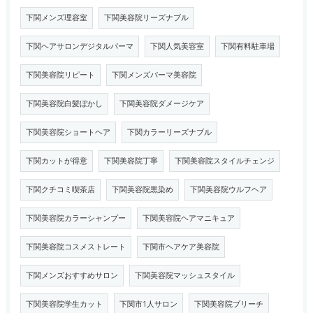
下関メンズ理容室
下関美容院リーズナブル
下関ヘアサロンデジタルパーマ
下関人気美容室
下関有料駐車場
下関美容院リピート
下関メンズパーマ美容院
下関美容院白髪ぼかし
下関美容院ダメージケア
下関美容院ショートヘア
下関カラーリーズナブル
下関カットが得意
下関美容院丁寧
下関美容院スタイルチェンジ
下関クチコミ喫茶店
下関美容院黒染め
下関美容院ウルフヘア
下関美容院カラーシャンプー
下関美容院ヘアマニキュア
下関美容院コスメストレート
下関市ヘアケア美容院
下関メンズおすすめサロン
下関美容院マッシュスタイル
下関美容院学生カット
下関市1人サロン
下関美容院ブリーチ