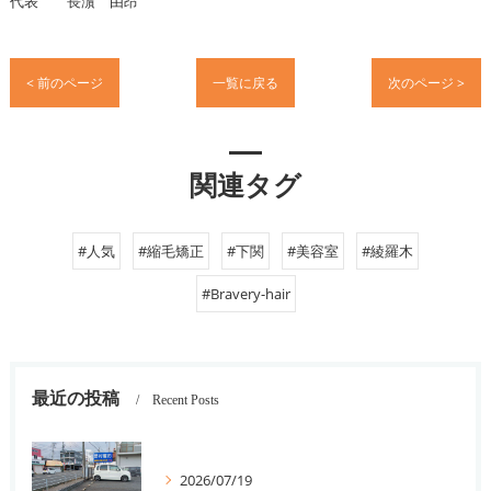
代表 長濵 由昂
< 前のページ
一覧に戻る
次のページ >
関連タグ
#人気
#縮毛矯正
#下関
#美容室
#綾羅木
#Bravery-hair
最近の投稿
Recent Posts
2026/07/19