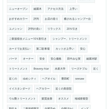
ニューオープン
綾羅木
アクセス方法
上手い
おすすめカラー
評判
お店の造り
癒されるシャンプー台
ユメシャン
評判の良い
リラックス
20％引き
ご新規様全メニュー10％割引き
シャンプー、トリートメント
カードでお支払い
第二駐車場
カットが上手い
安心
パーマ
オーナー
安全
安心価格
田中みな実
綾羅木駅
トリートメント
Bravery-hiar
水産大学
リーズナブル
近く
近くの
ゆめシティ
ヘアオイル
豊田町
seesaw
イイスタンダード
ヘアカラー
近くの美容院
ウル艶トリートメント
髪質改善
オススメ
地域密着型
割引き
ご新規様限定
白髪染め
白髪ぼかし
メンズ