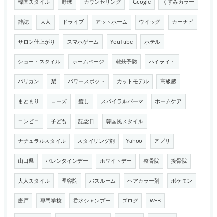
韓国スタイル
野球
カウンセリング
Google
くすみカラー
雑誌
大人
ドライブ
アットホーム
ウイッグ
カーナビ
サロン仕上がり
スマホゲーム
YouTube
ホテル
ショートスタイル
ホームページ
乾燥予防
ハイライト
バリカン
梨
パワースポット
カットモデル
高級感
まとまり
ローズ
癒し
スパイラルパーマ
ホームケア
コンビニ
子ども
記念日
韓国風スタイル
ナチュラルスタイル
スタイリング剤
Yahoo
アプリ
山口県
バレンタインデー
ホワイトデー
整骨院
接骨院
大人スタイル
理容院
バスルーム
ヘアカラー剤
ポケモン
唐戸
専門学校
香水シャンプー
ブログ
WEB