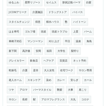
ゆるふわ
星野リゾート
セイムス
形状記憶パーマ
白髪
J:COMアリーナ
介護施設
ドラッグストア
バイパス
スタイルチェンジ
得意
積水ハウス
塾
ハイトーン
はま寿司
ゴルフ場
頭皮
頭皮トラブル
上質
バーム
車椅子対応
マンツーマン
刈り上げ
平日
温泉
角島
新下関
高評価
安岡
垢田
大学生
梨狩り
グレイカラー
飲食店
ヘアケア
百貨店
ネット予約
乾燥毛
介護
是非
大人女性
在宅ワーク
サロン専用
老人ホーム
スキンケア
染め
カレー
安らぎ
カール
ツヤ
アロマ
パーマスタイル
艶髪
大事
肩こり
サロン
長府
駅
アロマフレグランス
大丸
コロナ