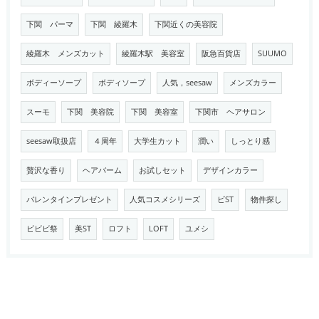
下関 パーマ
下関 綾羅木
下関近くの美容院
綾羅木 メンズカット
綾羅木駅 美容室
阪急百貨店
SUUMO
ボディーソープ
ボディソープ
人気，seesaw
メンズカラー
スーモ
下関 美容院
下関 美容室
下関市 ヘアサロン
seesaw取扱店
４周年
大学生カット
潤い
しっとり感
贅沢な香り
ヘアバーム
お試しセット
デザインカラー
バレンタインプレゼント
人気コスメシリーズ
ビST
物件探し
ビビビ祭
美ST
ロフト
LOFT
ユメシ