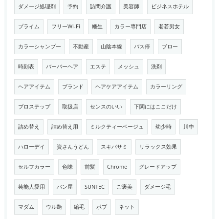
ダメージ処理剤
予約
訪問介護
美容師
ビジネスホテル
プライム
フリーWi-Fi
幡生
カラー専門店
老若男女
カラーシャンプー
不動産
山陰本線
バス停
ブロー
時刻表
バーバーヘア
エステ
メッシュ
洗剤
ヘアアイテム
ブランド
ヘアケアアイテム
カラーリング
プロステップ
取扱店
センスのいい
下関にはここだけ
詰め替え
詰め替え用
ミルクティーベージュ
幼少時
川中
ハローデイ
資さんうどん
スキバサミ
リラックス効果
セルフカラー
色味
前髪
Chrome
グレードアップ
芸能人愛用
パン屋
SUNTEC
ご褒美
ダメージ毛
マダム
ウル艶
縮毛
ボブ
ネット