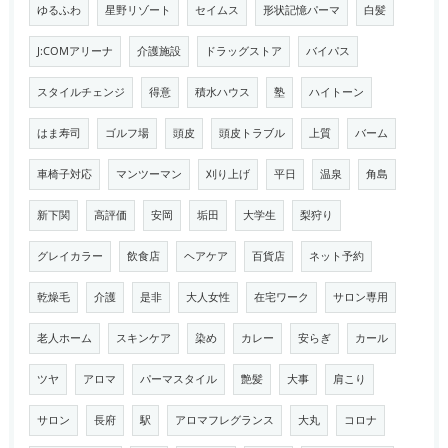
ゆるふわ
星野リゾート
セイムス
形状記憶パーマ
白髪
J:COMアリーナ
介護施設
ドラッグストア
バイパス
スタイルチェンジ
得意
積水ハウス
塾
ハイトーン
はま寿司
ゴルフ場
頭皮
頭皮トラブル
上質
バーム
車椅子対応
マンツーマン
刈り上げ
平日
温泉
角島
新下関
高評価
安岡
垢田
大学生
梨狩り
グレイカラー
飲食店
ヘアケア
百貨店
ネット予約
乾燥毛
介護
是非
大人女性
在宅ワーク
サロン専用
老人ホーム
スキンケア
染め
カレー
安らぎ
カール
ツヤ
アロマ
パーマスタイル
艶髪
大事
肩こり
サロン
長府
駅
アロマフレグランス
大丸
コロナ