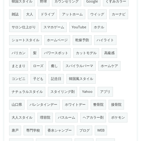
韓国スタイル
野球
カウンセリング
Google
くすみカラー
雑誌
大人
ドライブ
アットホーム
ウイッグ
カーナビ
サロン仕上がり
スマホゲーム
YouTube
ホテル
ショートスタイル
ホームページ
乾燥予防
ハイライト
バリカン
梨
パワースポット
カットモデル
高級感
まとまり
ローズ
癒し
スパイラルパーマ
ホームケア
コンビニ
子ども
記念日
韓国風スタイル
ナチュラルスタイル
スタイリング剤
Yahoo
アプリ
山口県
バレンタインデー
ホワイトデー
整骨院
接骨院
大人スタイル
理容院
バスルーム
ヘアカラー剤
ポケモン
唐戸
専門学校
香水シャンプー
ブログ
WEB