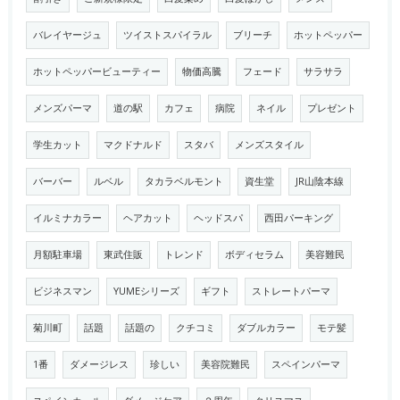
バレイヤージュ
ツイストスパイラル
ブリーチ
ホットペッパー
ホットペッパービューティー
物価高騰
フェード
サラサラ
メンズパーマ
道の駅
カフェ
病院
ネイル
プレゼント
学生カット
マクドナルド
スタバ
メンズスタイル
バーバー
ルベル
タカラベルモント
資生堂
JR山陰本線
イルミナカラー
ヘアカット
ヘッドスパ
西田パーキング
月額駐車場
東武住販
トレンド
ボディセラム
美容難民
ビジネスマン
YUMEシリーズ
ギフト
ストレートパーマ
菊川町
話題
話題の
クチコミ
ダブルカラー
モテ髪
1番
ダメージレス
珍しい
美容院難民
スペインパーマ