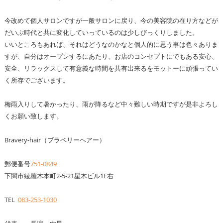
今改めて個人サロンですが一般サロンに戻り、今の美容院の在り方などが
だいぶ時代と共に変化していっているのは少しびっくりしました。
いいところもあれば、それはどうなのかなと個人的に思う事は色々ありま
すが、自分はオープンするにあたり、お店のコンセプトにでもある安心、
安全、リラックスして有意義な時間を共有出来るをモットーに頑張ってい
く所存でございます。
梅雨入りして暑かったり、雨が降るなど中々難しい時期ですが是非よろし
くお願い致します。
Bravery-hair（ブラベリーヘアー）
郵便番号
751-0849
下関市綾羅木本町2-5-21星木ビル1F右
TEL
083-253-1030