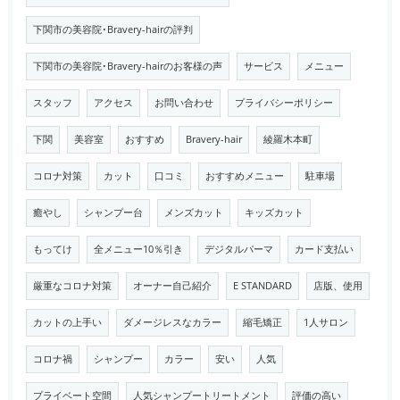
下関市の美容院･Bravery-hairの評判
下関市の美容院･Bravery-hairのお客様の声
サービス
メニュー
スタッフ
アクセス
お問い合わせ
プライバシーポリシー
下関
美容室
おすすめ
Bravery-hair
綾羅木本町
コロナ対策
カット
口コミ
おすすめメニュー
駐車場
癒やし
シャンプー台
メンズカット
キッズカット
もってけ
全メニュー10％引き
デジタルパーマ
カード支払い
厳重なコロナ対策
オーナー自己紹介
E STANDARD
店版、使用
カットの上手い
ダメージレスなカラー
縮毛矯正
1人サロン
コロナ禍
シャンプー
カラー
安い
人気
プライベート空間
人気シャンプートリートメント
評価の高い