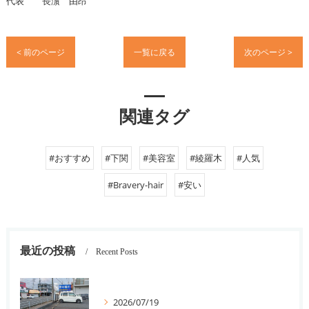
代表 長濵 由昂
< 前のページ
一覧に戻る
次のページ >
関連タグ
#おすすめ
#下関
#美容室
#綾羅木
#人気
#Bravery-hair
#安い
最近の投稿
Recent Posts
2026/07/19