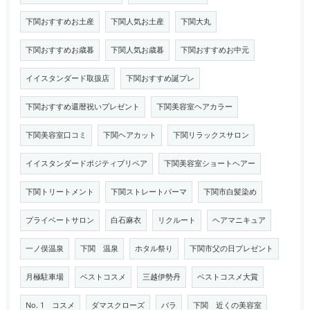
下関おすすめお土産
下関人気お土産
下関大丸
下関おすすめお歳暮
下関人気お歳暮
下関おすすめお中元
イイスタンダード取扱店
下関おすすめ誕プレ
下関おすすめ還暦祝いプレゼント
下関美容室ヘアカラー
下関美容室口コミ
下関ヘアカット
下関リラックスサロン
イイスタンダードポジティブリペア
下関美容室ショートヘアー
下関トリートメント
下関ストレートパーマ
下関市白髪染め
プライベートサロン
白石麻衣
リクルート
ヘアマニキュア
一ノ俣温泉
下関 温泉
ホタル祭り
下関市父の日プレゼント
月極駐車場
ベストコスメ
三越伊勢丹
ベストコスメ大賞
No. 1 コスメ
ダマスクローズ
バラ
下関 近くの美容室