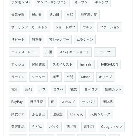
ポケモンGO
マンツーマンサロン
オープン
キャンプ
天気予報
母の日
父の日
自然
顧客満足度
ザ・リッツ・カールトン
ショートボブ
ウルフ
ファッション
リピート
無造作
紫シャンプー
ムラシャン
コスメストレート
川棚
スパイキーショート
ドライヤー
アッシュ
経験豊富
スタイリスト
hairsaln
HAIRSALON
ラーメン
シーソー
楽天
空間
Yahoo!
オリーブ
電車
薬剤
バス
コスパ
観光
食べログ
空間カット
PayPay
日常生活
夏
スカルプ
サッパリ
爽快感
頭皮ケア
ふるさと
理容室
じゃらん
人気シリーズ
美容用品
うどん
バイク
西ノ市
育毛剤
Googleマップ