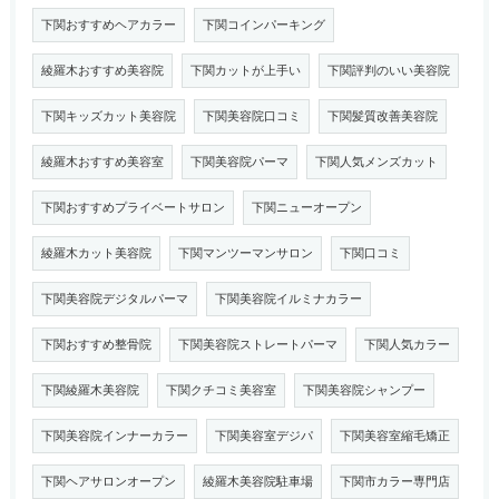
下関おすすめヘアカラー
下関コインパーキング
綾羅木おすすめ美容院
下関カットが上手い
下関評判のいい美容院
下関キッズカット美容院
下関美容院口コミ
下関髪質改善美容院
綾羅木おすすめ美容室
下関美容院パーマ
下関人気メンズカット
下関おすすめプライベートサロン
下関ニューオープン
綾羅木カット美容院
下関マンツーマンサロン
下関口コミ
下関美容院デジタルパーマ
下関美容院イルミナカラー
下関おすすめ整骨院
下関美容院ストレートパーマ
下関人気カラー
下関綾羅木美容院
下関クチコミ美容室
下関美容院シャンプー
下関美容院インナーカラー
下関美容室デジパ
下関美容室縮毛矯正
下関ヘアサロンオープン
綾羅木美容院駐車場
下関市カラー専門店