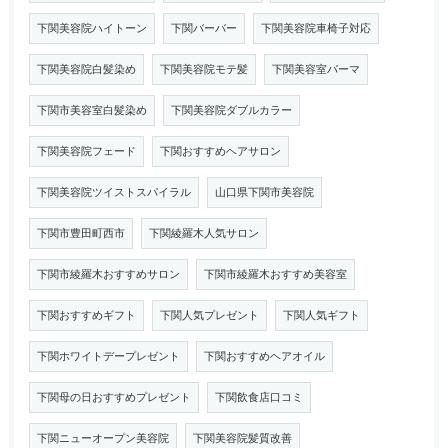
下関美容院ハイトーン
下関バーバー
下関美容院車椅子対応
下関美容院白髪染め
下関美容院モテ髪
下関美容室パーマ
下関市美容室白髪染め
下関美容院ダブルカラー
下関美容院フェード
下関おすすめヘアサロン
下関美容院ツイストスパイラル
山口県下関市美容院
下関市豊田町西市
下関綾羅木人気サロン
下関市綾羅木おすすめサロン
下関市綾羅木おすすめ美容室
下関おすすめギフト
下関人気プレゼント
下関人気ギフト
下関ホワイトデープレゼント
下関おすすめヘアオイル
下関母の日おすすめプレゼント
下関飲食店口コミ
下関ニューオープン美容院
下関美容院髪質改善