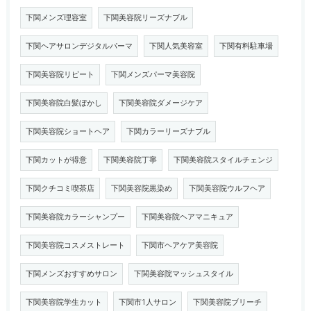
下関メンズ理容室
下関美容院リーズナブル
下関ヘアサロンデジタルパーマ
下関人気美容室
下関有料駐車場
下関美容院リピート
下関メンズパーマ美容院
下関美容院白髪ぼかし
下関美容院ダメージケア
下関美容院ショートヘア
下関カラーリーズナブル
下関カットが得意
下関美容院丁寧
下関美容院スタイルチェンジ
下関クチコミ喫茶店
下関美容院黒染め
下関美容院ウルフヘア
下関美容院カラーシャンプー
下関美容院ヘアマニキュア
下関美容院コスメストレート
下関市ヘアケア美容院
下関メンズおすすめサロン
下関美容院マッシュスタイル
下関美容院学生カット
下関市1人サロン
下関美容院ブリーチ