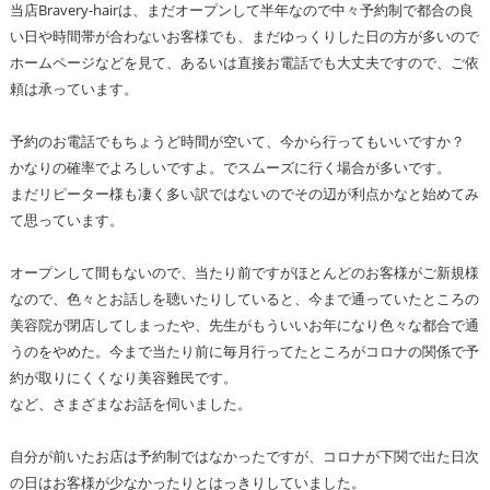
当店Bravery-hairは、まだオープンして半年なので中々予約制で都合の良
い日や時間帯が合わないお客様でも、まだゆっくりした日の方が多いので
ホームページなどを見て、あるいは直接お電話でも大丈夫ですので、ご依
頼は承っています。
予約のお電話でもちょうど時間が空いて、今から行ってもいいですか？
かなりの確率でよろしいですよ。でスムーズに行く場合が多いです。
まだリピーター様も凄く多い訳ではないのでその辺が利点かなと始めてみ
て思っています。
オープンして間もないので、当たり前ですがほとんどのお客様がご新規様
なので、色々とお話しを聴いたりしていると、今まで通っていたところの
美容院が閉店してしまったや、先生がもういいお年になり色々な都合で通
うのをやめた。今まで当たり前に毎月行ってたところがコロナの関係で予
約が取りにくくなり美容難民です。
など、さまざまなお話を伺いました。
自分が前いたお店は予約制ではなかったですが、コロナが下関で出た日次
の日はお客様が少なかったりとはっきりしていました。