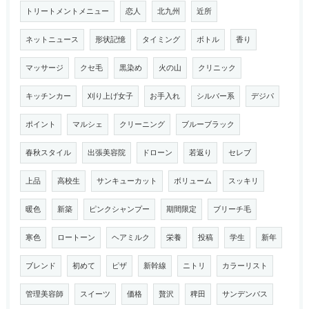
トリートメントメニュー
恋人
北九州
近所
ネットニュース
形状記憶
タイミング
ボトル
香り
マッサージ
クセ毛
黒染め
火の山
クリニック
キッチンカー
刈り上げ女子
お手入れ
シルバー系
デジパ
ポイント
マルシェ
クリーニング
ブルーブラック
春秋スタイル
出張美容院
ドローン
若返り
セレブ
上品
高校生
サンキューカット
ボリューム
スッキリ
暖色
新築
ピンクシャンプー
期間限定
ブリーチ毛
寒色
ロートーン
ヘアミルク
栄養
投稿
学生
新年
ブレンド
初めて
ピザ
新幹線
ニトリ
カラーリスト
管理美容師
スイーツ
価格
贅沢
稗田
サンデンバス