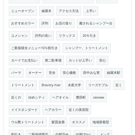
ニューオープン
綾羅木
アクセス方法
上手い
おすすめカラー
評判
お店の造り
癒されるシャンプー台
ユメシャン
評判の良い
リラックス
20％引き
ご新規様全メニュー10％割引き
シャンプー、トリートメント
カードでお支払い
第二駐車場
カットが上手い
安心
パーマ
オーナー
安全
安心価格
田中みな実
綾羅木駅
トリートメント
Bravery-hiar
水産大学
リーズナブル
近く
近くの
ゆめシティ
ヘアオイル
豊田町
seesaw
イイスタンダード
ヘアカラー
近くの美容院
ウル艶トリートメント
髪質改善
オススメ
地域密着型
割引き
ご新規様限定
白髪染め
白髪ぼかし
メンズ