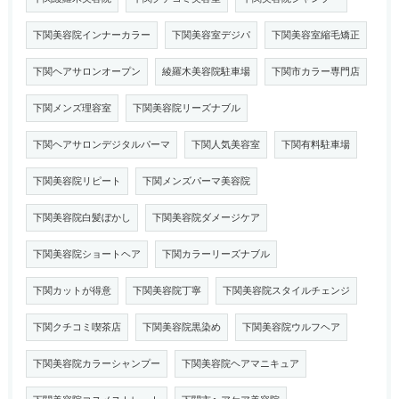
下関美容院インナーカラー
下関美容室デジパ
下関美容室縮毛矯正
下関ヘアサロンオープン
綾羅木美容院駐車場
下関市カラー専門店
下関メンズ理容室
下関美容院リーズナブル
下関ヘアサロンデジタルパーマ
下関人気美容室
下関有料駐車場
下関美容院リピート
下関メンズパーマ美容院
下関美容院白髪ぼかし
下関美容院ダメージケア
下関美容院ショートヘア
下関カラーリーズナブル
下関カットが得意
下関美容院丁寧
下関美容院スタイルチェンジ
下関クチコミ喫茶店
下関美容院黒染め
下関美容院ウルフヘア
下関美容院カラーシャンプー
下関美容院ヘアマニキュア