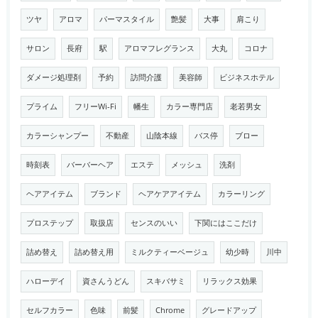
ツヤ
アロマ
パーマスタイル
艶髪
大事
肩こり
サロン
長府
駅
アロマフレグランス
大丸
コロナ
ダメージ処理剤
予約
訪問介護
美容師
ビジネスホテル
プライム
フリーWi-Fi
幡生
カラー専門店
老若男女
カラーシャンプー
不動産
山陰本線
バス停
ブロー
時刻表
バーバーヘア
エステ
メッシュ
洗剤
ヘアアイテム
ブランド
ヘアケアアイテム
カラーリング
プロステップ
取扱店
センスのいい
下関にはここだけ
詰め替え
詰め替え用
ミルクティーベージュ
幼少時
川中
ハローデイ
資さんうどん
スキバサミ
リラックス効果
セルフカラー
色味
前髪
Chrome
グレードアップ