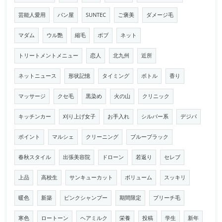
芸能人愛用
パン屋
SUNTEC
ご褒美
ダメージ毛
マダム
ウル艶
縮毛
ボブ
ネット
トリートメントメニュー
恋人
北九州
近所
ネットニュース
形状記憶
タイミング
ボトル
香り
マッサージ
クセ毛
黒染め
火の山
クリニック
キッチンカー
刈り上げ女子
お手入れ
シルバー系
デジパ
ポイント
マルシェ
クリーニング
ブルーブラック
春秋スタイル
出張美容院
ドローン
若返り
セレブ
上品
高校生
サンキューカット
ボリューム
スッキリ
暖色
新築
ピンクシャンプー
期間限定
ブリーチ毛
寒色
ロートーン
ヘアミルク
栄養
投稿
学生
新年