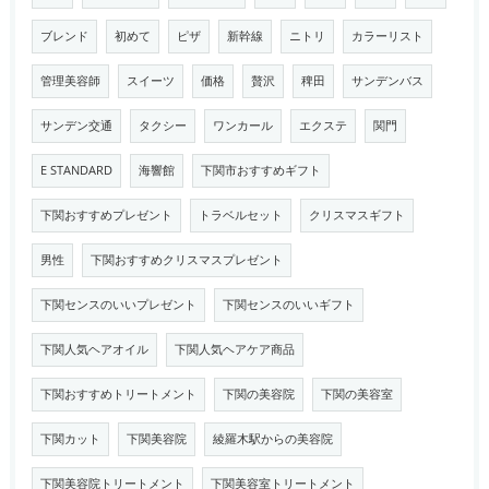
ブレンド
初めて
ピザ
新幹線
ニトリ
カラーリスト
管理美容師
スイーツ
価格
贅沢
稗田
サンデンバス
サンデン交通
タクシー
ワンカール
エクステ
関門
E STANDARD
海響館
下関市おすすめギフト
下関おすすめプレゼント
トラベルセット
クリスマスギフト
男性
下関おすすめクリスマスプレゼント
下関センスのいいプレゼント
下関センスのいいギフト
下関人気ヘアオイル
下関人気ヘアケア商品
下関おすすめトリートメント
下関の美容院
下関の美容室
下関カット
下関美容院
綾羅木駅からの美容院
下関美容院トリートメント
下関美容室トリートメント