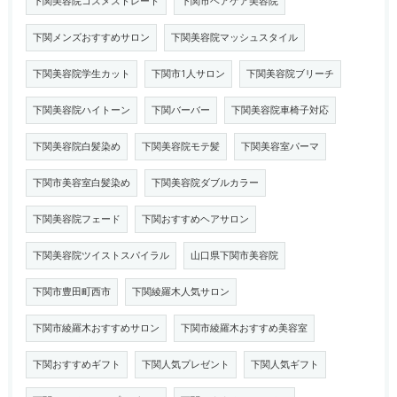
下関美容院コスメストレート
下関市ヘアケア美容院
下関メンズおすすめサロン
下関美容院マッシュスタイル
下関美容院学生カット
下関市1人サロン
下関美容院ブリーチ
下関美容院ハイトーン
下関バーバー
下関美容院車椅子対応
下関美容院白髪染め
下関美容院モテ髪
下関美容室パーマ
下関市美容室白髪染め
下関美容院ダブルカラー
下関美容院フェード
下関おすすめヘアサロン
下関美容院ツイストスパイラル
山口県下関市美容院
下関市豊田町西市
下関綾羅木人気サロン
下関市綾羅木おすすめサロン
下関市綾羅木おすすめ美容室
下関おすすめギフト
下関人気プレゼント
下関人気ギフト