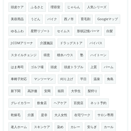
頭皮ケア
ふるさと
理容室
じゃらん
人気シリーズ
美容用品
うどん
バイク
西ノ市
育毛剤
Googleマップ
ゆるふわ
星野リゾート
セイムス
形状記憶パーマ
白髪
J:COMアリーナ
介護施設
ドラッグストア
バイパス
スタイルチェンジ
得意
積水ハウス
塾
ハイトーン
はま寿司
ゴルフ場
頭皮
頭皮トラブル
上質
バーム
車椅子対応
マンツーマン
刈り上げ
平日
温泉
角島
新下関
高評価
安岡
垢田
大学生
梨狩り
グレイカラー
飲食店
ヘアケア
百貨店
ネット予約
乾燥毛
介護
是非
大人女性
在宅ワーク
サロン専用
老人ホーム
スキンケア
染め
カレー
安らぎ
カール