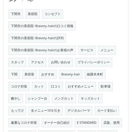
下関市
美容院
コンセプト
下関市の美容院･Bravery-hairの口コミ情報
下関市の美容院･Bravery-hairの評判
下関市の美容院･Bravery-hairのお客様の声
サービス
メニュー
スタッフ
アクセス
お問い合わせ
プライバシーポリシー
下関
美容室
おすすめ
Bravery-hair
綾羅木本町
コロナ対策
カット
口コミ
おすすめメニュー
駐車場
癒やし
シャンプー台
メンズカット
キッズカット
もってけ
全メニュー10％引き
デジタルパーマ
カード支払い
厳重なコロナ対策
オーナー自己紹介
E STANDARD
店版、使用