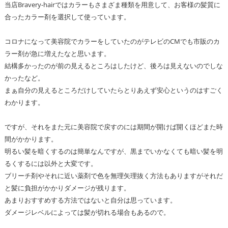
当店Bravery-hairではカラーもさまざま種類を用意して、お客様の髪質に
合ったカラー剤を選択して使っています。
コロナになって美容院でカラーをしていたのがテレビのCMでも市販のカ
ラー剤が急に増えたなと思います。
結構多かったのが前の見えるところはしたけど、後ろは見えないのでしな
かったなど。
まぁ自分の見えるところだけしていたらとりあえず安心というのはすごく
わかります。
ですが、それをまた元に美容院で戻すのには期間が開けば開くほどまた時
間がかかります。
明るい髪を暗くするのは簡単なんですが、黒までいかなくても暗い髪を明
るくするには以外と大変です。
ブリーチ剤やそれに近い薬剤で色を無理矢理抜く方法もありますがそれだ
と髪に負担がかかりダメージが残ります。
あまりおすすめする方法ではないと自分は思っています。
ダメージレベルによっては髪が切れる場合もあるので。