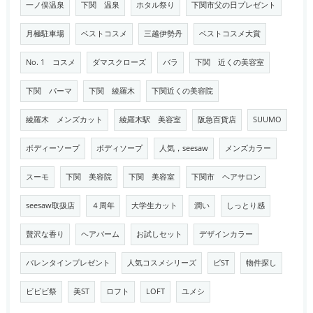
一ノ俣温泉
下関 温泉
ホタル祭り
下関市父の日プレゼント
月極駐車場
ベストコスメ
三越伊勢丹
ベストコスメ大賞
No. 1 コスメ
ダマスクローズ
バラ
下関 近くの美容室
下関 パーマ
下関 綾羅木
下関近くの美容院
綾羅木 メンズカット
綾羅木駅 美容室
阪急百貨店
SUUMO
ボディーソープ
ボディソープ
人気，seesaw
メンズカラー
スーモ
下関 美容院
下関 美容室
下関市 ヘアサロン
seesaw取扱店
４周年
大学生カット
潤い
しっとり感
贅沢な香り
ヘアバーム
お試しセット
デザインカラー
バレンタインプレゼント
人気コスメシリーズ
ビST
物件探し
ビビビ祭
美ST
ロフト
LOFT
ユメシ