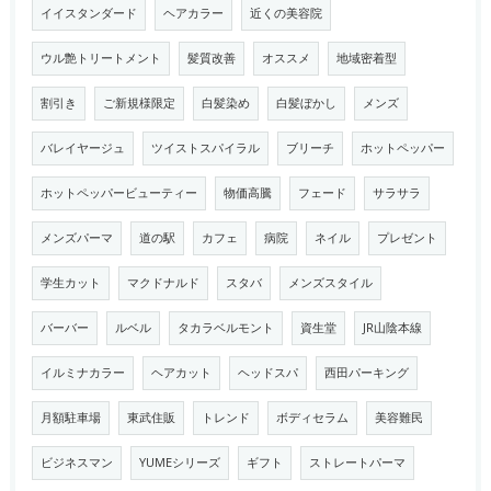
イイスタンダード
ヘアカラー
近くの美容院
ウル艶トリートメント
髪質改善
オススメ
地域密着型
割引き
ご新規様限定
白髪染め
白髪ぼかし
メンズ
バレイヤージュ
ツイストスパイラル
ブリーチ
ホットペッパー
ホットペッパービューティー
物価高騰
フェード
サラサラ
メンズパーマ
道の駅
カフェ
病院
ネイル
プレゼント
学生カット
マクドナルド
スタバ
メンズスタイル
バーバー
ルベル
タカラベルモント
資生堂
JR山陰本線
イルミナカラー
ヘアカット
ヘッドスパ
西田パーキング
月額駐車場
東武住販
トレンド
ボディセラム
美容難民
ビジネスマン
YUMEシリーズ
ギフト
ストレートパーマ