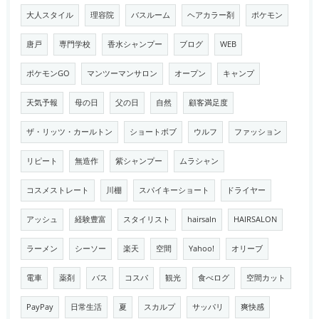
大人スタイル
理容院
バスルーム
ヘアカラー剤
ポケモン
唐戸
専門学校
香水シャンプー
ブログ
WEB
ポケモンGO
マンツーマンサロン
オープン
キャンプ
天気予報
母の日
父の日
自然
顧客満足度
ザ・リッツ・カールトン
ショートボブ
ウルフ
ファッション
リピート
無造作
紫シャンプー
ムラシャン
コスメストレート
川棚
スパイキーショート
ドライヤー
アッシュ
経験豊富
スタイリスト
hairsaln
HAIRSALON
ラーメン
シーソー
楽天
空間
Yahoo!
オリーブ
電車
薬剤
バス
コスパ
観光
食べログ
空間カット
PayPay
日常生活
夏
スカルプ
サッパリ
爽快感