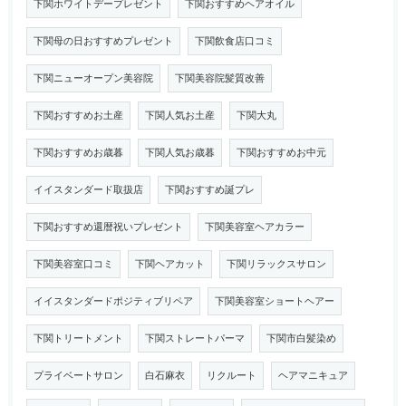
下関ホワイトデープレゼント
下関おすすめヘアオイル
下関母の日おすすめプレゼント
下関飲食店口コミ
下関ニューオープン美容院
下関美容院髪質改善
下関おすすめお土産
下関人気お土産
下関大丸
下関おすすめお歳暮
下関人気お歳暮
下関おすすめお中元
イイスタンダード取扱店
下関おすすめ誕プレ
下関おすすめ還暦祝いプレゼント
下関美容室ヘアカラー
下関美容室口コミ
下関ヘアカット
下関リラックスサロン
イイスタンダードポジティブリペア
下関美容室ショートヘアー
下関トリートメント
下関ストレートパーマ
下関市白髪染め
プライベートサロン
白石麻衣
リクルート
ヘアマニキュア