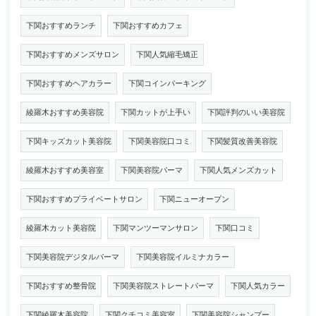
下関おすすめランチ
下関おすすめカフェ
下関おすすめメンズサロン
下関人気縮毛矯正
下関おすすめヘアカラー
下関コインパーキング
綾羅木おすすめ美容院
下関カットが上手い
下関評判のいい美容院
下関キッズカット美容院
下関美容院口コミ
下関髪質改善美容院
綾羅木おすすめ美容室
下関美容院パーマ
下関人気メンズカット
下関おすすめプライベートサロン
下関ニューオープン
綾羅木カット美容院
下関マンツーマンサロン
下関口コミ
下関美容院デジタルパーマ
下関美容院イルミナカラー
下関おすすめ整骨院
下関美容院ストレートパーマ
下関人気カラー
下関綾羅木美容院
下関クチコミ美容室
下関美容院シャンプー