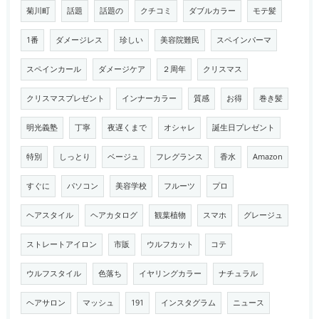
菊川町
話題
話題の
クチコミ
ダブルカラー
モテ髪
1番
ダメージレス
珍しい
美容院難民
スペインパーマ
スペインカール
ダメージケア
２周年
クリスマス
クリスマスプレゼント
インナーカラー
質感
お得
巻き髪
明光義塾
丁寧
夜遅くまで
オシャレ
誕生日プレゼント
特別
しっとり
ベージュ
フレグランス
香水
Amazon
すぐに
パソコン
美容学校
フルーツ
プロ
ヘアスタイル
ヘアカタログ
観葉植物
スマホ
グレージュ
ストレートアイロン
市販
ウルフカット
コテ
ウルフスタイル
色落ち
イヤリングカラー
ナチュラル
ヘアサロン
マッシュ
191
インスタグラム
ニュース