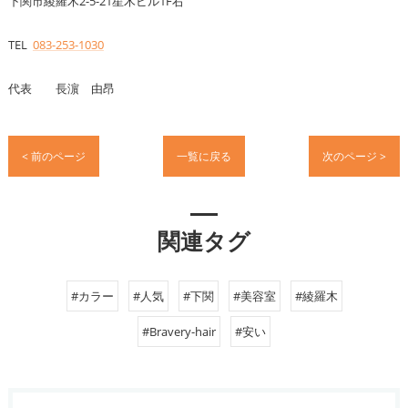
下関市綾羅木2-5-21星木ビル1F右
TEL
083-253-1030
代表 長濵 由昂
< 前のページ
一覧に戻る
次のページ >
関連タグ
#カラー
#人気
#下関
#美容室
#綾羅木
#Bravery-hair
#安い