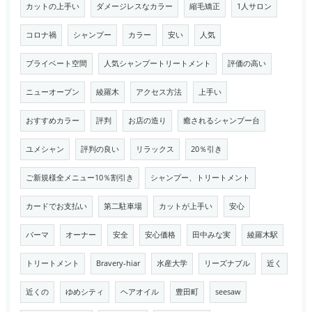
カットの上手い
ダメージレスなカラー
縮毛矯正
1人サロン
コロナ禍
シャンプー
カラー
安い
人気
プライベート空間
人気シャンプートリートメント
評価の高い
ニューオープン
綾羅木
アクセス方法
上手い
おすすめカラー
評判
お店の造り
癒されるシャンプー台
ユメシャン
評判の良い
リラックス
20％引き
ご新規様全メニュー10％割引き
シャンプー、トリートメント
カードでお支払い
第二駐車場
カットが上手い
安心
パーマ
オーナー
安全
安心価格
田中みな実
綾羅木駅
トリートメント
Bravery-hiar
水産大学
リーズナブル
近く
近くの
ゆめシティ
ヘアオイル
豊田町
seesaw