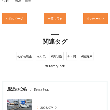
代表 長濵 由昂
< 前のページ
一覧に戻る
次のページ >
関連タグ
#縮毛矯正
#人気
#美容院
#下関
#綾羅木
#Bravery-hair
最近の投稿
Recent Posts
2026/07/19