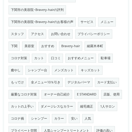
下関市の美容院･Bravery-hairの評判
下関市の美容院･Bravery-hairのお客様の声
サービス
メニュー
スタッフ
アクセス
お問い合わせ
プライバシーポリシー
下関
美容室
おすすめ
Bravery-hair
綾羅木本町
コロナ対策
カット
口コミ
おすすめメニュー
駐車場
癒やし
シャンプー台
メンズカット
キッズカット
もってけ
全メニュー10％引き
デジタルパーマ
カード支払い
厳重なコロナ対策
オーナー自己紹介
E STANDARD
店版、使用
カットの上手い
ダメージレスなカラー
縮毛矯正
1人サロン
コロナ禍
シャンプー
カラー
安い
人気
プライベート空間
人気シャンプートリートメント
評価の高い