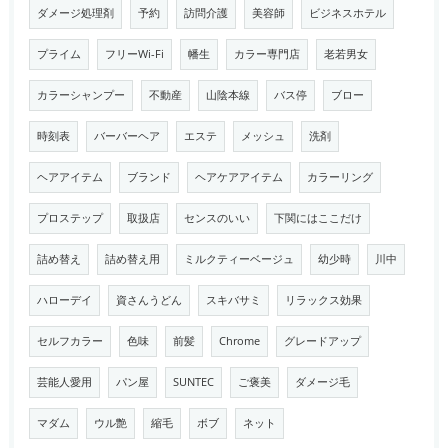
ダメージ処理剤
予約
訪問介護
美容師
ビジネスホテル
プライム
フリーWi-Fi
幡生
カラー専門店
老若男女
カラーシャンプー
不動産
山陰本線
バス停
ブロー
時刻表
バーバーヘア
エステ
メッシュ
洗剤
ヘアアイテム
ブランド
ヘアケアアイテム
カラーリング
プロステップ
取扱店
センスのいい
下関にはここだけ
詰め替え
詰め替え用
ミルクティーベージュ
幼少時
川中
ハローデイ
資さんうどん
スキバサミ
リラックス効果
セルフカラー
色味
前髪
Chrome
グレードアップ
芸能人愛用
パン屋
SUNTEC
ご褒美
ダメージ毛
マダム
ウル艶
縮毛
ボブ
ネット