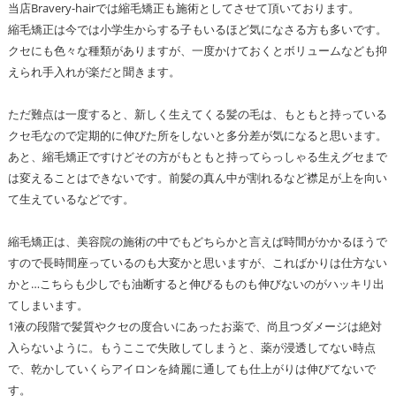
当店Bravery-hairでは縮毛矯正も施術としてさせて頂いております。
縮毛矯正は今では小学生からする子もいるほど気になさる方も多いです。
クセにも色々な種類がありますが、一度かけておくとボリュームなども抑
えられ手入れが楽だと聞きます。
ただ難点は一度すると、新しく生えてくる髪の毛は、もともと持っている
クセ毛なので定期的に伸びた所をしないと多分差が気になると思います。
あと、縮毛矯正ですけどその方がもともと持ってらっしゃる生えグセまで
は変えることはできないです。前髪の真ん中が割れるなど襟足が上を向い
て生えているなどです。
縮毛矯正は、美容院の施術の中でもどちらかと言えば時間がかかるほうで
すので長時間座っているのも大変かと思いますが、こればかりは仕方ない
かと…こちらも少しでも油断すると伸びるものも伸びないのがハッキリ出
てしまいます。
1液の段階で髪質やクセの度合いにあったお薬で、尚且つダメージは絶対
入らないように。もうここで失敗してしまうと、薬が浸透してない時点
で、乾かしていくらアイロンを綺麗に通しても仕上がりは伸びてないで
す。