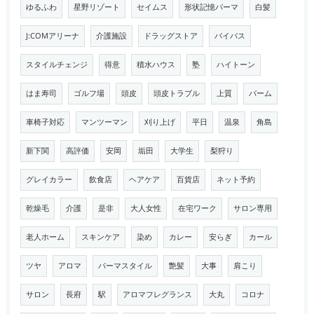
ゆるふわ
星野リゾート
セイムス
形状記憶パーマ
白髪
J:COMアリーナ
介護施設
ドラッグストア
バイパス
スタイルチェンジ
得意
積水ハウス
塾
ハイトーン
はま寿司
ゴルフ場
頭皮
頭皮トラブル
上質
バーム
車椅子対応
マンツーマン
刈り上げ
平日
温泉
角島
新下関
高評価
安岡
垢田
大学生
梨狩り
グレイカラー
飲食店
ヘアケア
百貨店
ネット予約
乾燥毛
介護
是非
大人女性
在宅ワーク
サロン専用
老人ホーム
スキンケア
染め
カレー
安らぎ
カール
ツヤ
アロマ
パーマスタイル
艶髪
大事
肩こり
サロン
長府
駅
アロマフレグランス
大丸
コロナ