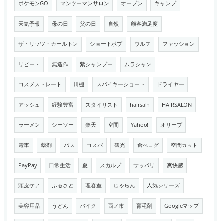
ポケモンGO
マンツーマンサロン
オープン
キャンプ
天気予報
母の日
父の日
自然
顧客満足度
ザ・リッツ・カールトン
ショートボブ
ウルフ
ファッション
リピート
無造作
紫シャンプー
ムラシャン
コスメストレート
川棚
スパイキーショート
ドライヤー
アッシュ
経験豊富
スタイリスト
hairsaln
HAIRSALON
ラーメン
シーソー
楽天
空間
Yahoo!
オリーブ
電車
薬剤
バス
コスパ
観光
食べログ
空間カット
PayPay
日常生活
夏
スカルプ
サッパリ
爽快感
頭皮ケア
ふるさと
理容室
じゃらん
人気シリーズ
美容用品
うどん
バイク
西ノ市
育毛剤
Googleマップ