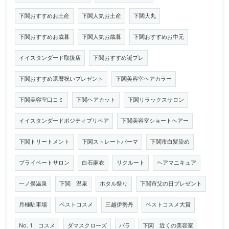
下関おすすめお土産
下関人気お土産
下関大丸
下関おすすめお歳暮
下関人気お歳暮
下関おすすめお中元
イイスタンダード取扱店
下関おすすめ誕プレ
下関おすすめ還暦祝いプレゼント
下関美容室ヘアカラー
下関美容室口コミ
下関ヘアカット
下関リラックスサロン
イイスタンダードポジティブリペア
下関美容室ショートヘアー
下関トリートメント
下関ストレートパーマ
下関市白髪染め
プライベートサロン
白石麻衣
リクルート
ヘアマニキュア
一ノ俣温泉
下関 温泉
ホタル祭り
下関市父の日プレゼント
月極駐車場
ベストコスメ
三越伊勢丹
ベストコスメ大賞
No. 1 コスメ
ダマスクローズ
バラ
下関 近くの美容室