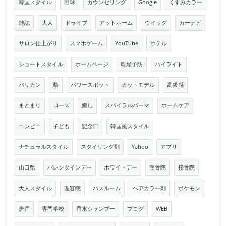
韓国スタイル
野球
カウンセリング
Google
くすみカラー
雑誌
大人
ドライブ
アットホーム
ウイッグ
カーナビ
サロン仕上がり
スマホゲーム
YouTube
ホテル
ショートスタイル
ホームページ
乾燥予防
ハイライト
バリカン
梨
パワースポット
カットモデル
高級感
まとまり
ローズ
癒し
スパイラルパーマ
ホームケア
コンビニ
子ども
記念日
韓国風スタイル
ナチュラルスタイル
スタイリング剤
Yahoo
アプリ
山口県
バレンタインデー
ホワイトデー
整骨院
接骨院
大人スタイル
理容院
バスルーム
ヘアカラー剤
ポケモン
唐戸
専門学校
香水シャンプー
ブログ
WEB