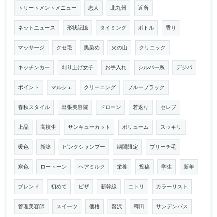
トリートメントメニュー
恋人
北九州
近所
ネットニュース
形状記憶
タイミング
ボトル
香り
マッサージ
クセ毛
黒染め
火の山
クリニック
キッチンカー
刈り上げ女子
お手入れ
シルバー系
デジパ
ポイント
マルシェ
クリーニング
ブルーブラック
春秋スタイル
出張美容院
ドローン
若返り
セレブ
上品
高校生
サンキューカット
ボリューム
スッキリ
暖色
新築
ピンクシャンプー
期間限定
ブリーチ毛
寒色
ロートーン
ヘアミルク
栄養
投稿
学生
新年
ブレンド
初めて
ピザ
新幹線
ニトリ
カラーリスト
管理美容師
スイーツ
価格
贅沢
稗田
サンデンバス