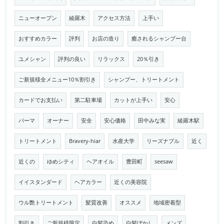
ニューオープン
綾羅木
アクセス方法
上手い
おすすめカラー
評判
お店の造り
癒されるシャンプー台
ユメシャン
評判の良い
リラックス
20％引き
ご新規様全メニュー10％割引き
シャンプー、トリートメント
カードでお支払い
第二駐車場
カットが上手い
安心
パーマ
オーナー
安全
安心価格
田中みな実
綾羅木駅
トリートメント
Bravery-hiar
水産大学
リーズナブル
近く
近くの
ゆめシティ
ヘアオイル
豊田町
seesaw
イイスタンダード
ヘアカラー
近くの美容院
ウル艶トリートメント
髪質改善
オススメ
地域密着型
割引き
ご新規様限定
白髪染め
白髪ぼかし
メンズ