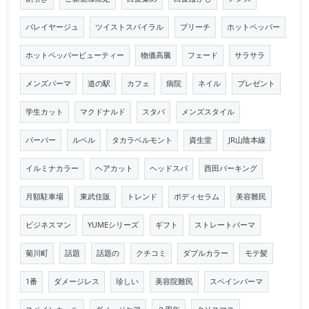
バレイヤージュ
ツイストスパイラル
ブリーチ
ホットペッパー
ホットペッパービューティー
物価高騰
フェード
サラサラ
メンズパーマ
道の駅
カフェ
病院
ネイル
プレゼント
学生カット
マクドナルド
スタバ
メンズスタイル
バーバー
ルベル
タカラベルモント
資生堂
JR山陰本線
イルミナカラー
ヘアカット
ヘッドスパ
西田パーキング
月額駐車場
東武住販
トレンド
ボディセラム
美容難民
ビジネスマン
YUMEシリーズ
ギフト
ストレートパーマ
菊川町
話題
話題の
クチコミ
ダブルカラー
モテ髪
1番
ダメージレス
珍しい
美容院難民
スペインパーマ