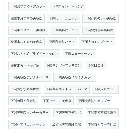
下関おすすめヘアカラー
下関コインパーキング
綾羅木おすすめ美容院
下関カットが上手い
下関評判のいい美容院
下関キッズカット美容院
下関美容院口コミ
下関髪質改善美容院
綾羅木おすすめ美容室
下関美容院パーマ
下関人気メンズカット
下関おすすめプライベートサロン
下関ニューオープン
綾羅木カット美容院
下関マンツーマンサロン
下関口コミ
下関美容院デジタルパーマ
下関美容院イルミナカラー
下関おすすめ整骨院
下関美容院ストレートパーマ
下関人気カラー
下関綾羅木美容院
下関クチコミ美容室
下関美容院シャンプー
下関美容院インナーカラー
下関美容室デジパ
下関美容室縮毛矯正
下関ヘアサロンオープン
綾羅木美容院駐車場
下関市カラー専門店