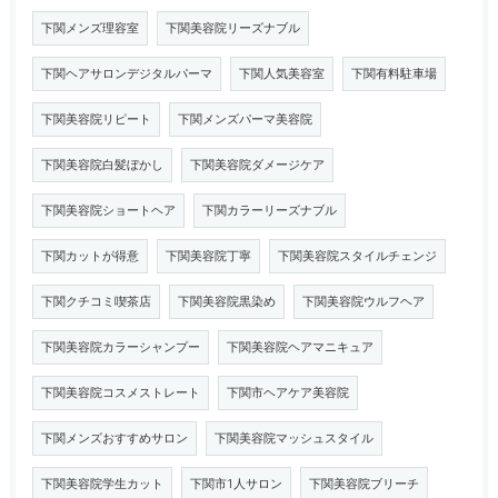
下関メンズ理容室
下関美容院リーズナブル
下関ヘアサロンデジタルパーマ
下関人気美容室
下関有料駐車場
下関美容院リピート
下関メンズパーマ美容院
下関美容院白髪ぼかし
下関美容院ダメージケア
下関美容院ショートヘア
下関カラーリーズナブル
下関カットが得意
下関美容院丁寧
下関美容院スタイルチェンジ
下関クチコミ喫茶店
下関美容院黒染め
下関美容院ウルフヘア
下関美容院カラーシャンプー
下関美容院ヘアマニキュア
下関美容院コスメストレート
下関市ヘアケア美容院
下関メンズおすすめサロン
下関美容院マッシュスタイル
下関美容院学生カット
下関市1人サロン
下関美容院ブリーチ