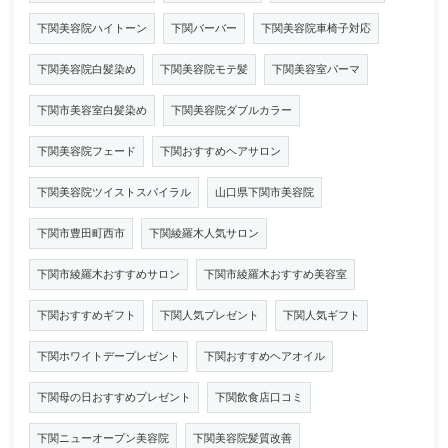
下関美容院ハイトーン
下関バーバー
下関美容院車椅子対応
下関美容院白髪染め
下関美容院モテ髪
下関美容室パーマ
下関市美容室白髪染め
下関美容院ダブルカラー
下関美容院フェード
下関おすすめヘアサロン
下関美容院ツイストスパイラル
山口県下関市美容院
下関市豊田町西市
下関綾羅木人気サロン
下関市綾羅木おすすめサロン
下関市綾羅木おすすめ美容室
下関おすすめギフト
下関人気プレゼント
下関人気ギフト
下関ホワイトデープレゼント
下関おすすめヘアオイル
下関母の日おすすめプレゼント
下関飲食店口コミ
下関ニューオープン美容院
下関美容院髪質改善