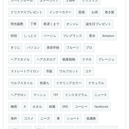
スペインカール
ダメージケア
２周年
クリスマス
クリスマスプレゼント
インナーカラー
質感
お得
巻き髪
明光義塾
丁寧
夜遅くまで
オシャレ
誕生日プレゼント
特別
しっとり
ベージュ
フレグランス
香水
Amazon
すぐに
パソコン
美容学校
フルーツ
プロ
ヘアスタイル
ヘアカタログ
観葉植物
スマホ
グレージュ
ストレートアイロン
市販
ウルフカット
コテ
ウルフスタイル
色落ち
イヤリングカラー
ナチュラル
ヘアサロン
マッシュ
191
インスタグラム
ニュース
梅雨
X
ホタル
綺麗
SNS
コーヒー
facebook
海外
コスメ
ニーズ
車
ショート
低価格