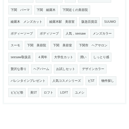
下関 パーマ
下関 綾羅木
下関近くの美容院
綾羅木 メンズカット
綾羅木駅 美容室
阪急百貨店
SUUMO
ボディーソープ
ボディソープ
人気，seesaw
メンズカラー
スーモ
下関 美容院
下関 美容室
下関市 ヘアサロン
seesaw取扱店
４周年
大学生カット
潤い
しっとり感
贅沢な香り
ヘアバーム
お試しセット
デザインカラー
バレンタインプレゼント
人気コスメシリーズ
ビST
物件探し
ビビビ祭
美ST
ロフト
LOFT
ユメシ