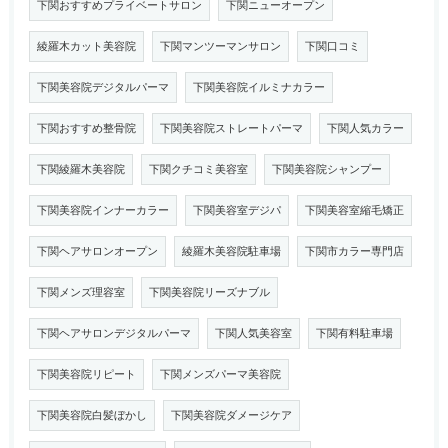
下関おすすめプライベートサロン
下関ニューオープン
綾羅木カット美容院
下関マンツーマンサロン
下関口コミ
下関美容院デジタルパーマ
下関美容院イルミナカラー
下関おすすめ整骨院
下関美容院ストレートパーマ
下関人気カラー
下関綾羅木美容院
下関クチコミ美容室
下関美容院シャンプー
下関美容院インナーカラー
下関美容室デジパ
下関美容室縮毛矯正
下関ヘアサロンオープン
綾羅木美容院駐車場
下関市カラー専門店
下関メンズ理容室
下関美容院リーズナブル
下関ヘアサロンデジタルパーマ
下関人気美容室
下関有料駐車場
下関美容院リピート
下関メンズパーマ美容院
下関美容院白髪ぼかし
下関美容院ダメージケア