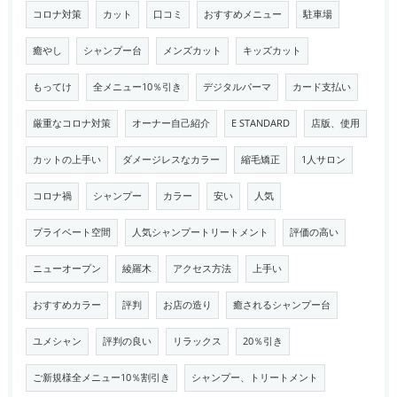
コロナ対策
カット
口コミ
おすすめメニュー
駐車場
癒やし
シャンプー台
メンズカット
キッズカット
もってけ
全メニュー10％引き
デジタルパーマ
カード支払い
厳重なコロナ対策
オーナー自己紹介
E STANDARD
店版、使用
カットの上手い
ダメージレスなカラー
縮毛矯正
1人サロン
コロナ禍
シャンプー
カラー
安い
人気
プライベート空間
人気シャンプートリートメント
評価の高い
ニューオープン
綾羅木
アクセス方法
上手い
おすすめカラー
評判
お店の造り
癒されるシャンプー台
ユメシャン
評判の良い
リラックス
20％引き
ご新規様全メニュー10％割引き
シャンプー、トリートメント