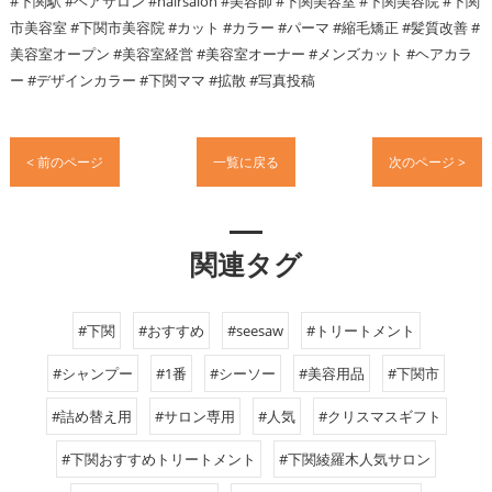
#下関駅 #ヘアサロン #hairsalon #美容師 #下関美容室 #下関美容院 #下関
市美容室 #下関市美容院 #カット #カラー #パーマ #縮毛矯正 #髪質改善 #
美容室オープン #美容室経営 #美容室オーナー #メンズカット #ヘアカラ
ー #デザインカラー #下関ママ #拡散 #写真投稿
< 前のページ
一覧に戻る
次のページ >
関連タグ
#下関
#おすすめ
#seesaw
#トリートメント
#シャンプー
#1番
#シーソー
#美容用品
#下関市
#詰め替え用
#サロン専用
#人気
#クリスマスギフト
#下関おすすめトリートメント
#下関綾羅木人気サロン