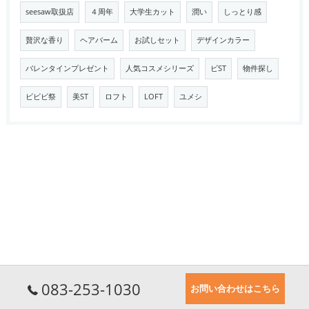
seesaw取扱店
４周年
大学生カット
潤い
しっとり感
贅沢な香り
ヘアバーム
お試しセット
デザインカラー
バレンタインプレゼント
人気コスメシリーズ
ビST
物件探し
ビビビ祭
美ST
ロフト
LOFT
ユメシ
083-253-1030
お問い合わせはこちら