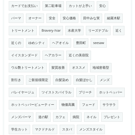
カードでお支払い
第二駐車場
カットが上手い
安心
パーマ
オーナー
安全
安心価格
田中みな実
綾羅木駅
トリートメント
Bravery-hiar
水産大学
リーズナブル
近く
近くの
ゆめシティ
ヘアオイル
豊田町
seesaw
イイスタンダード
ヘアカラー
近くの美容院
ウル艶トリートメント
髪質改善
オススメ
地域密着型
割引き
ご新規様限定
白髪染め
白髪ぼかし
メンズ
バレイヤージュ
ツイストスパイラル
ブリーチ
ホットペッパー
ホットペッパービューティー
物価高騰
フェード
サラサラ
メンズパーマ
道の駅
カフェ
病院
ネイル
プレゼント
学生カット
マクドナルド
スタバ
メンズスタイル