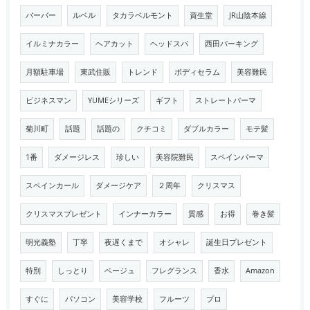
バーバー
ルベル
タカラベルモント
資生堂
JR山陰本線
イルミナカラー
ヘアカット
ヘッドスパ
西田パーキング
月額駐車場
東武住販
トレンド
ボディセラム
美容難民
ビジネスマン
YUMEシリーズ
ギフト
ストレートパーマ
菊川町
話題
話題の
クチコミ
ダブルカラー
モテ髪
1番
ダメージレス
珍しい
美容院難民
スペインパーマ
スペインカール
ダメージケア
２周年
クリスマス
クリスマスプレゼント
インナーカラー
質感
お得
巻き髪
明光義塾
丁寧
夜遅くまで
オシャレ
誕生日プレゼント
特別
しっとり
ベージュ
フレグランス
香水
Amazon
すぐに
パソコン
美容学校
フルーツ
プロ