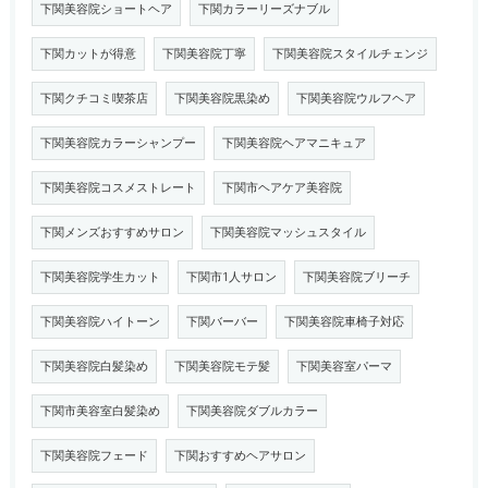
下関美容院ショートヘア
下関カラーリーズナブル
下関カットが得意
下関美容院丁寧
下関美容院スタイルチェンジ
下関クチコミ喫茶店
下関美容院黒染め
下関美容院ウルフヘア
下関美容院カラーシャンプー
下関美容院ヘアマニキュア
下関美容院コスメストレート
下関市ヘアケア美容院
下関メンズおすすめサロン
下関美容院マッシュスタイル
下関美容院学生カット
下関市1人サロン
下関美容院ブリーチ
下関美容院ハイトーン
下関バーバー
下関美容院車椅子対応
下関美容院白髪染め
下関美容院モテ髪
下関美容室パーマ
下関市美容室白髪染め
下関美容院ダブルカラー
下関美容院フェード
下関おすすめヘアサロン