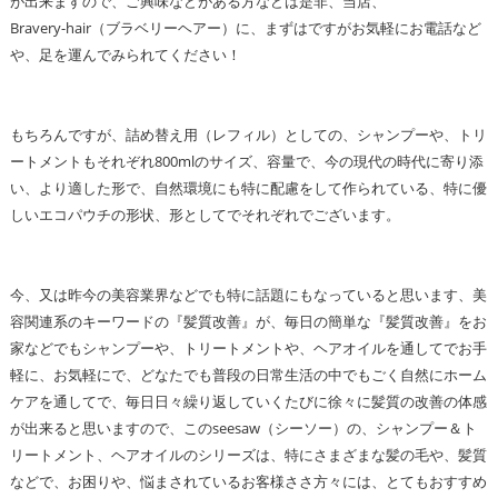
が出来ますので、ご興味などがある方などは是非、当店、
Bravery-hair（ブラベリーヘアー）に、まずはですがお気軽にお電話など
や、足を運んでみられてください！
もちろんですが、詰め替え用（レフィル）としての、シャンプーや、トリ
ートメントもそれぞれ800mlのサイズ、容量で、今の現代の時代に寄り添
い、より適した形で、自然環境にも特に配慮をして作られている、特に優
しいエコパウチの形状、形としてでそれぞれでございます。
今、又は昨今の美容業界などでも特に話題にもなっていると思います、美
容関連系のキーワードの『髪質改善』が、毎日の簡単な『髪質改善』をお
家などでもシャンプーや、トリートメントや、ヘアオイルを通してでお手
軽に、お気軽にで、どなたでも普段の日常生活の中でもごく自然にホーム
ケアを通してで、毎日日々繰り返していくたびに徐々に髪質の改善の体感
が出来ると思いますので、このseesaw（シーソー）の、シャンプー＆ト
リートメント、ヘアオイルのシリーズは、特にさまざまな髪の毛や、髪質
などで、お困りや、悩まされているお客様ささ方々には、とてもおすすめ