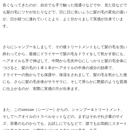
良くなってきたのが、自分でも手で触った指通りなどでや、見た目などで
も髪の毛にツヤが出たりなどで、日に日に良いふうに髪の毛の変化の違い
が、日が経つに連れていくとより、よく分かりまして実感が出来ていま
す。
さらにシャンプーをしまして、その後トリートメントもして髪の毛を洗い
終わってから、最後にドライヤーで髪の毛をドライをして乾かす前にも、
ヘアオイルも手で伸ばして、中間から毛先中心にしっかりと髪の毛全体に
つけると、髪の毛の１本１本がヘアオイルの中身の成分の効果で、
ドライヤーの熱からでも保護や、保湿をされまして、髪の毛を乾かした後
にも、さらに髪の毛全体がサラサラに、そして滑らかに艶髪のような質感
に仕上がるのが、実際に実感の方が出来ます。
また、このseesaw（シーソー）からの、シャンプー＆トリートメント、
そしてヘアオイルのトラベルセットなどの、まずはそれぞれ少量のサイ
ズ、容量のものからでも、お試しにでもなどで、誰でもお気軽にスタート