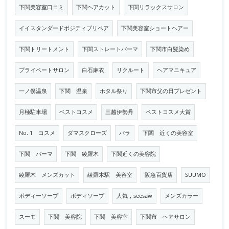
下関美容室口コミ
下関ヘアカット
下関リラックスサロン
イイスタンダードポジティブリペア
下関美容室ショートヘアー
下関トリートメント
下関ストレートパーマ
下関市白髪染め
プライベートサロン
白石麻衣
リクルート
ヘアマニキュア
一ノ俣温泉
下関 温泉
ホタル祭り
下関市父の日プレゼント
月極駐車場
ベストコスメ
三越伊勢丹
ベストコスメ大賞
No. 1 コスメ
ダマスクローズ
バラ
下関 近くの美容室
下関 パーマ
下関 綾羅木
下関近くの美容院
綾羅木 メンズカット
綾羅木駅 美容室
阪急百貨店
SUUMO
ボディーソープ
ボディソープ
人気，seesaw
メンズカラー
スーモ
下関 美容院
下関 美容室
下関市 ヘアサロン