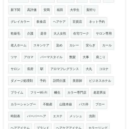
新下関
高評価
安岡
垢田
大学生
梨狩り
グレイカラー
飲食店
ヘアケア
百貨店
ネット予約
乾燥毛
介護
是非
大人女性
在宅ワーク
サロン専用
老人ホーム
スキンケア
染め
カレー
安らぎ
カール
ツヤ
アロマ
パーマスタイル
艶髪
大事
肩こり
サロン
長府
駅
アロマフレグランス
大丸
コロナ
ダメージ処理剤
予約
訪問介護
美容師
ビジネスホテル
プライム
フリーWi-Fi
幡生
カラー専門店
老若男女
カラーシャンプー
不動産
山陰本線
バス停
ブロー
時刻表
バーバーヘア
エステ
メッシュ
洗剤
ヘアアイテム
ブランド
ヘアケアアイテム
カラーリング