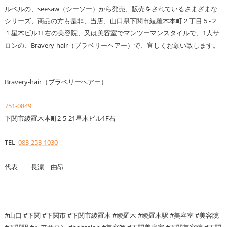
ルベルの、seesaw（シーソー）から発売、販売をされているさまざまな
シリーズ、商品の方も是非、当店、山口県下関市綾羅木本町２丁目５-２
１星木ビル1F右の美容院、又は美容室でマンツーマンスタイルで、1人サ
ロンの、Bravery-hair（ブラベリーヘアー）で、宜しくお願い致します。
Bravery-hair（ブラベリーヘアー）
751-0849
下関市綾羅木本町2-5-21星木ビル1F右
TEL
083-253-1030
代表 長濵 由昂
#山口 #下関 #下関市 #下関市綾羅木 #綾羅木 #綾羅木駅 #美容室 #美容院