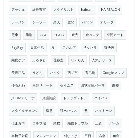
アッシュ
経験豊富
スタイリスト
hairsaln
HAIRSALON
ラーメン
シーソー
楽天
空間
Yahoo!
オリーブ
電車
薬剤
バス
コスパ
観光
食べログ
空間カット
PayPay
日常生活
夏
スカルプ
サッパリ
爽快感
頭皮ケア
ふるさと
理容室
じゃらん
人気シリーズ
美容用品
うどん
バイク
西ノ市
育毛剤
Googleマップ
ゆるふわ
星野リゾート
セイムス
形状記憶パーマ
白髪
J:COMアリーナ
介護施設
ドラッグストア
バイパス
スタイルチェンジ
得意
積水ハウス
塾
ハイトーン
はま寿司
ゴルフ場
頭皮
頭皮トラブル
上質
バーム
車椅子対応
マンツーマン
刈り上げ
平日
温泉
角島