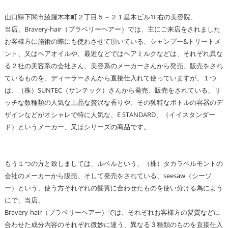
山口県下関市綾羅木本町２丁目５－２１星木ビル1F右の美容院、
当店、Bravery-hair（ブラベリーヘアー）では、主にご来店をされました
お客様方に施術の際にも使わさせて頂いている、シャンプー&トリートメ
ント、又はヘアオイルや、最近などではヘアミルクなどは、それぞれ異な
る２社の美容系の会社さん、美容系のメーカーさんから発売、販売をされ
ているものを、ディーラーさんから直接仕入れて使っていますが、１つ
は、（株）SUNTEC（サンテック）さんから発売、販売をされている、リ
ッチな数種類の人気な上品な贅沢な香りや、その独特なボトルの容器のデ
ザインなどがオシャレで特に人気な、E STANDARD、（イイスタンダー
ド）というメーカー、又はシリーズの商品です。
もう１つの方と致しましては、ルベルという、（株）タカラベルモントの
会社のメーカーから販売、そして発売をされている、seesaw（シーソ
ー）という、使う方それぞれの髪質に合わせたものを使い分ける為によう
にで、当店、
Bravery-hair（ブラベリーヘアー）では、それぞれお客様方の髪質などに
合わせた成分内容のそれぞれ微妙に違う、異なる３種類のものを直接仕入