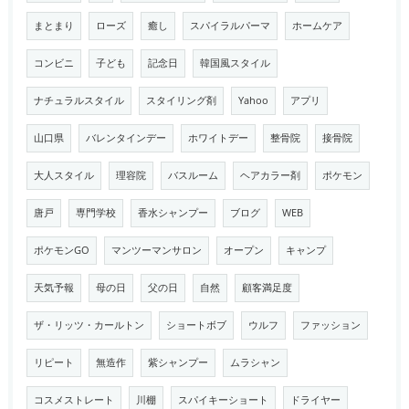
まとまり
ローズ
癒し
スパイラルパーマ
ホームケア
コンビニ
子ども
記念日
韓国風スタイル
ナチュラルスタイル
スタイリング剤
Yahoo
アプリ
山口県
バレンタインデー
ホワイトデー
整骨院
接骨院
大人スタイル
理容院
バスルーム
ヘアカラー剤
ポケモン
唐戸
専門学校
香水シャンプー
ブログ
WEB
ポケモンGO
マンツーマンサロン
オープン
キャンプ
天気予報
母の日
父の日
自然
顧客満足度
ザ・リッツ・カールトン
ショートボブ
ウルフ
ファッション
リピート
無造作
紫シャンプー
ムラシャン
コスメストレート
川棚
スパイキーショート
ドライヤー