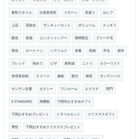
春秋スタイル
出張美容院
ドローン
若返り
セレブ
上品
高校生
サンキューカット
ボリューム
スッキリ
暖色
新築
ピンクシャンプー
期間限定
ブリーチ毛
寒色
ロートーン
ヘアミルク
栄養
投稿
学生
新年
ブレンド
初めて
ピザ
新幹線
ニトリ
カラーリスト
管理美容師
スイーツ
価格
贅沢
稗田
サンデンバス
サンデン交通
タクシー
ワンカール
エクステ
関門
E STANDARD
海響館
下関市おすすめギフト
下関おすすめプレゼント
トラベルセット
クリスマスギフト
男性
下関おすすめクリスマスプレゼント