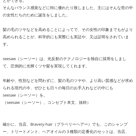
とができる。
そんなバランス感覚などに特に優れたり致しました、主にはそんな世の中
の女性たちのために誕生をしました。
髪の毛のツヤなどを高めることによってで、その女性の印象までもがより
高められることが、科学的にも実際にも実証や、又は証明をされていま
す。
seesaw（シーソー）は、光反射のテクノロジーを独自に採用をしまし
て、圧倒的に光輝くツヤ髪を実現してくれます。
年齢や、性別などを問わずに、髪の毛のツヤや、より高い質感などが求め
られる現代の今、ぜひとも日々の毎日のお手入れなどの中にも
seesaw（シーソー）を。
（seesaw（シーソー）、コンセプト本文、抜粋）
確かに、当店、Bravery-hair（ブラベリーヘアー）でも、このシャンプ
ー、トリートメント、ヘアオイルの３種類の定番化のセットは、当店、