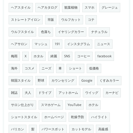
ヘアスタイル
ヘアカタログ
観葉植物
スマホ
グレージュ
ストレートアイロン
市販
ウルフカット
コテ
ウルフスタイル
色落ち
イヤリングカラー
ナチュラル
ヘアサロン
マッシュ
191
インスタグラム
ニュース
梅雨
X
ホタル
綺麗
SNS
コーヒー
facebook
海外
コスメ
ニーズ
車
ショート
低価格
韓国スタイル
野球
カウンセリング
Google
くすみカラー
雑誌
大人
ドライブ
アットホーム
ウイッグ
カーナビ
サロン仕上がり
スマホゲーム
YouTube
ホテル
ショートスタイル
ホームページ
乾燥予防
ハイライト
バリカン
梨
パワースポット
カットモデル
高級感