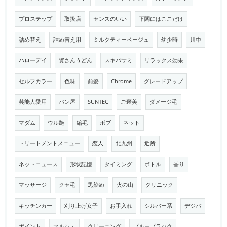
プロステップ
取扱店
センスのいい
下関にはここだけ
詰め替え
詰め替え用
ミルクティーベージュ
幼少時
川中
ハローデイ
資さんうどん
スキバサミ
リラックス効果
セルフカラー
色味
前髪
Chrome
グレードアップ
芸能人愛用
パン屋
SUNTEC
ご褒美
ダメージ毛
マダム
ウル艶
縮毛
ボブ
ネット
トリートメントメニュー
恋人
北九州
近所
ネットニュース
形状記憶
タイミング
ボトル
香り
マッサージ
クセ毛
黒染め
火の山
クリニック
キッチンカー
刈り上げ女子
お手入れ
シルバー系
デジパ
ポイント
マルシェ
クリーニング
ブルーブラック