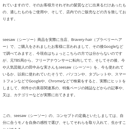
れていますので、そのお客様方それぞれの髪質などに出来るだけあったも
の、適したものをご使用や、そして、店内でのご販売などの方を致してお
ります。
seesaw（シーソー）商品を実際に当店、Bravery-hair（ブラベリーヘア
ー）で、ご購入をされましたお客様に言われまして、その後Googleなど
で調べてみますと、今現在はちょっとこちらの方では分からないのです
が、元TBS局から、フリーアナウンサーに転向してで、そしてその後、今
や人気芸能人の田中みな実さんもseesaw（シーソー）を、今も使われて
いるか、以前に使われていたそうで、パソコンや、タブレットや、スマー
トフォンなどでGoogleや、Chromeなどで検索をすると、実際にヒットを
しまして、何件かの美容関連系の、特集ページの雑誌などからの記事や、
又は、カテゴリーなどが実際に出てきます。
この、seesaw（シーソー）の、コンセプトの定義といたしましては、自
分に合うモノを自身の感性で選び、そしてそれらを取り入れて、生かすこ