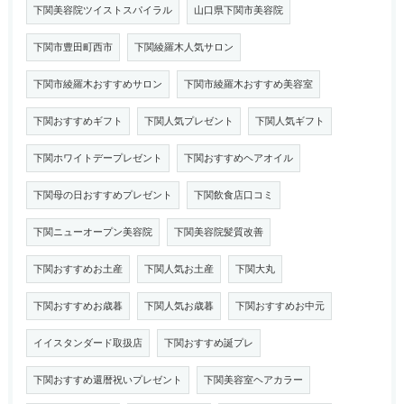
下関美容院ツイストスパイラル
山口県下関市美容院
下関市豊田町西市
下関綾羅木人気サロン
下関市綾羅木おすすめサロン
下関市綾羅木おすすめ美容室
下関おすすめギフト
下関人気プレゼント
下関人気ギフト
下関ホワイトデープレゼント
下関おすすめヘアオイル
下関母の日おすすめプレゼント
下関飲食店口コミ
下関ニューオープン美容院
下関美容院髪質改善
下関おすすめお土産
下関人気お土産
下関大丸
下関おすすめお歳暮
下関人気お歳暮
下関おすすめお中元
イイスタンダード取扱店
下関おすすめ誕プレ
下関おすすめ還暦祝いプレゼント
下関美容室ヘアカラー