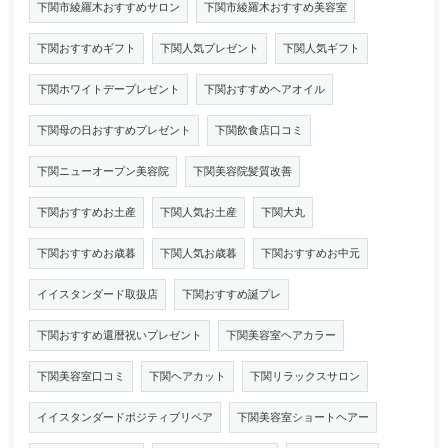
下関市綾羅木おすすめサロン
下関市綾羅木おすすめ美容室
下関おすすめギフト
下関人気プレゼント
下関人気ギフト
下関ホワイトデープレゼント
下関おすすめヘアオイル
下関母の日おすすめプレゼント
下関飲食店口コミ
下関ニューオープン美容院
下関美容院髪質改善
下関おすすめお土産
下関人気お土産
下関大丸
下関おすすめお歳暮
下関人気お歳暮
下関おすすめお中元
イイスタンダード取扱店
下関おすすめ誕プレ
下関おすすめ還暦祝いプレゼント
下関美容室ヘアカラー
下関美容室口コミ
下関ヘアカット
下関リラックスサロン
イイスタンダードポジティブリペア
下関美容室ショートヘアー