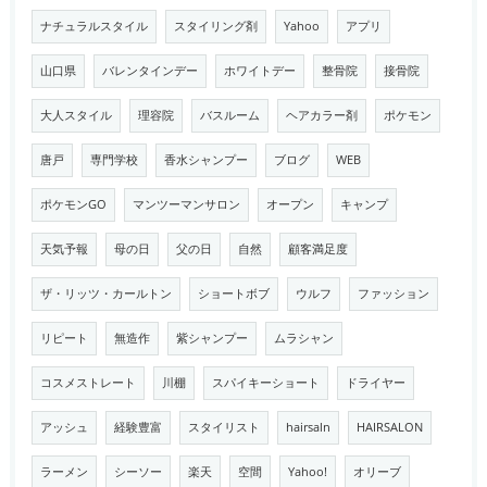
ナチュラルスタイル
スタイリング剤
Yahoo
アプリ
山口県
バレンタインデー
ホワイトデー
整骨院
接骨院
大人スタイル
理容院
バスルーム
ヘアカラー剤
ポケモン
唐戸
専門学校
香水シャンプー
ブログ
WEB
ポケモンGO
マンツーマンサロン
オープン
キャンプ
天気予報
母の日
父の日
自然
顧客満足度
ザ・リッツ・カールトン
ショートボブ
ウルフ
ファッション
リピート
無造作
紫シャンプー
ムラシャン
コスメストレート
川棚
スパイキーショート
ドライヤー
アッシュ
経験豊富
スタイリスト
hairsaln
HAIRSALON
ラーメン
シーソー
楽天
空間
Yahoo!
オリーブ