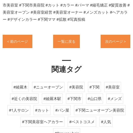
市美容室 #下関市美容院 #カット #カラー #パーマ #縮毛矯正 #髪質改善 #
美容室オープン #美容室経営 #美容室オーナー #メンズカット #ヘアカラ
ー #デザインカラー #下関ママ #拡散 #写真投稿
< 前のページ
一覧に戻る
次のページ >
関連タグ
#綾羅木
#ニューオープン
#美容院
#下関
#美容室
#近くの美容院
#綾羅木駅
#下関市
#山口県
#メンズ
#1人サロン
#カット
#パン屋
#下関ニューオープン美容院
#下関美容室ヘアカラー
#ベストコスメ
#人気