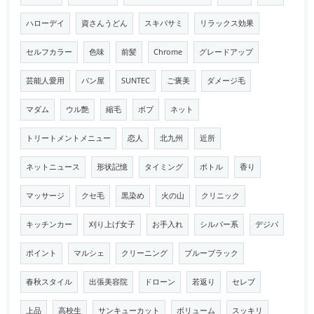
ハローデイ
資さんうどん
スキバサミ
リラックス効果
セルフカラー
色味
前髪
Chrome
グレードアップ
芸能人愛用
パン屋
SUNTEC
ご褒美
ダメージ毛
マダム
ウル艶
縮毛
ボブ
ネット
トリートメントメニュー
恋人
北九州
近所
ネットニュース
形状記憶
タイミング
ボトル
香り
マッサージ
クセ毛
黒染め
火の山
クリニック
キッチンカー
刈り上げ女子
お手入れ
シルバー系
デジパ
ポイント
マルシェ
クリーニング
ブルーブラック
春秋スタイル
出張美容院
ドローン
若返り
セレブ
上品
高校生
サンキューカット
ボリューム
スッキリ