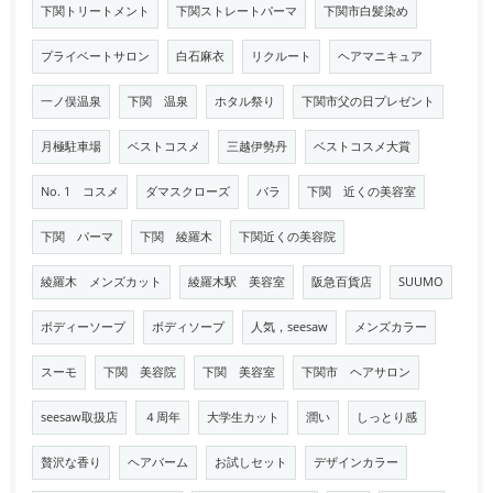
下関トリートメント
下関ストレートパーマ
下関市白髪染め
プライベートサロン
白石麻衣
リクルート
ヘアマニキュア
一ノ俣温泉
下関 温泉
ホタル祭り
下関市父の日プレゼント
月極駐車場
ベストコスメ
三越伊勢丹
ベストコスメ大賞
No. 1 コスメ
ダマスクローズ
バラ
下関 近くの美容室
下関 パーマ
下関 綾羅木
下関近くの美容院
綾羅木 メンズカット
綾羅木駅 美容室
阪急百貨店
SUUMO
ボディーソープ
ボディソープ
人気，seesaw
メンズカラー
スーモ
下関 美容院
下関 美容室
下関市 ヘアサロン
seesaw取扱店
４周年
大学生カット
潤い
しっとり感
贅沢な香り
ヘアバーム
お試しセット
デザインカラー