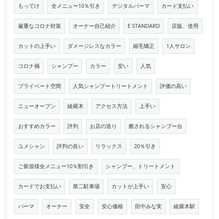
もってけ
全メニュー10％引き
デジタルパーマ
カード支払い
厳重なコロナ対策
オーナー自己紹介
E STANDARD
店版、使用
カットの上手い
ダメージレスなカラー
縮毛矯正
1人サロン
コロナ禍
シャンプー
カラー
安い
人気
プライベート空間
人気シャンプートリートメント
評価の高い
ニューオープン
綾羅木
アクセス方法
上手い
おすすめカラー
評判
お店の造り
癒されるシャンプー台
ユメシャン
評判の良い
リラックス
20％引き
ご新規様全メニュー10％割引き
シャンプー、トリートメント
カードでお支払い
第二駐車場
カットが上手い
安心
パーマ
オーナー
安全
安心価格
田中みな実
綾羅木駅