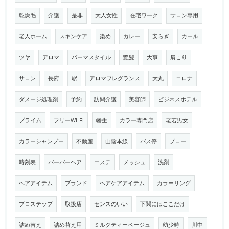
乾燥毛
介護
是非
大人女性
在宅ワーク
サロン専用
老人ホーム
スキンケア
染め
カレー
安らぎ
カール
ツヤ
アロマ
パーマスタイル
艶髪
大事
肩こり
サロン
長府
駅
アロマフレグランス
大丸
コロナ
ダメージ処理剤
予約
訪問介護
美容師
ビジネスホテル
プライム
フリーWi-Fi
幡生
カラー専門店
老若男女
カラーシャンプー
不動産
山陰本線
バス停
ブロー
時刻表
バーバーヘア
エステ
メッシュ
洗剤
ヘアアイテム
ブランド
ヘアケアアイテム
カラーリング
プロステップ
取扱店
センスのいい
下関にはここだけ
詰め替え
詰め替え用
ミルクティーベージュ
幼少時
川中