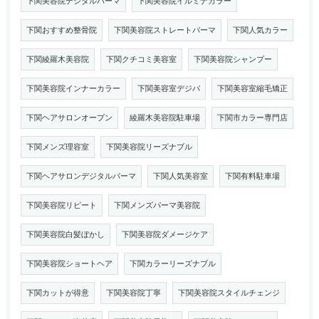
下関美容院デジタルパーマ
下関美容院イルミナカラー
下関おすすめ整骨院
下関美容院ストレートパーマ
下関人気カラー
下関綾羅木美容院
下関クチコミ美容室
下関美容院シャンプー
下関美容院インナーカラー
下関美容室デジパ
下関美容室縮毛矯正
下関ヘアサロンオープン
綾羅木美容院駐車場
下関市カラー専門店
下関メンズ理容室
下関美容院リーズナブル
下関ヘアサロンデジタルパーマ
下関人気美容室
下関有料駐車場
下関美容院リピート
下関メンズパーマ美容院
下関美容院白髪ぼかし
下関美容院ダメージケア
下関美容院ショートヘア
下関カラーリーズナブル
下関カットが得意
下関美容院丁寧
下関美容院スタイルチェンジ