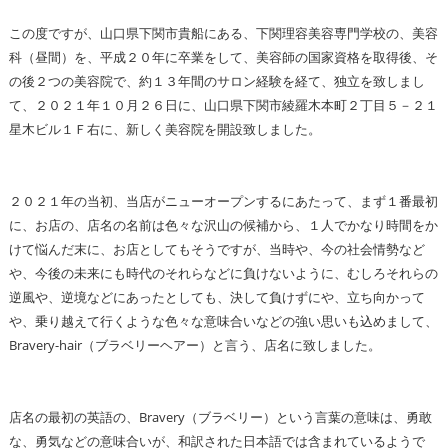
この度ですが、山口県下関市貴船にある、下関理容美容専門学校の、美容
科（昼間）を、平成２０年に卒業をして、美容師の国家資格を取得後、そ
の後２つの美容院で、約１３年間のサロン経験を経て、独立を致しまし
て、２０２１年１０月２６日に、山口県下関市綾羅木本町２丁目５－２１
星木ビル１Ｆ右に、新しく美容院を開設致しました。
２０２１年の当初、当店がニューオープンするにあたって、まず１番最初
に、お店の、店名の名前は色々な沢山の候補から、１人でかなり時間をか
けて悩んだ末に、お店としてもそうですが、当時や、今の社会情勢など
や、今後の未来にも時代のそれらなどに負けないように、むしろそれらの
逆風や、逆境などにあったとしても、決して負けずにや、立ち向かって
や、乗り越えて行くような色々な意味合いなどの強い思いも込めまして、
Bravery-hair（ブラベリーヘアー）と言う、店名に致しました。
店名の最初の英語の、Bravery（ブラベリー）という言葉の意味は、勇敢
な、勇気などの意味合いが、和訳された日本語では含まれているようで