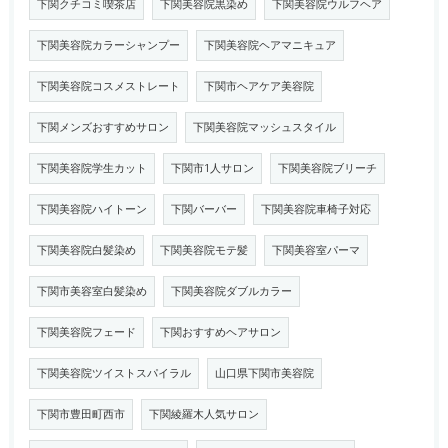
下関クチコミ喫茶店
下関美容院黒染め
下関美容院ウルフヘア
下関美容院カラーシャンプー
下関美容院ヘアマニキュア
下関美容院コスメストレート
下関市ヘアケア美容院
下関メンズおすすめサロン
下関美容院マッシュスタイル
下関美容院学生カット
下関市1人サロン
下関美容院ブリーチ
下関美容院ハイトーン
下関バーバー
下関美容院車椅子対応
下関美容院白髪染め
下関美容院モテ髪
下関美容室パーマ
下関市美容室白髪染め
下関美容院ダブルカラー
下関美容院フェード
下関おすすめヘアサロン
下関美容院ツイストスパイラル
山口県下関市美容院
下関市豊田町西市
下関綾羅木人気サロン