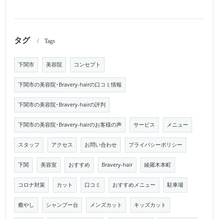
タグ
Tags
下関市
美容院
コンセプト
下関市の美容院･Bravery-hairの口コミ情報
下関市の美容院･Bravery-hairの評判
下関市の美容院･Bravery-hairのお客様の声
サービス
メニュー
スタッフ
アクセス
お問い合わせ
プライバシーポリシー
下関
美容室
おすすめ
Bravery-hair
綾羅木本町
コロナ対策
カット
口コミ
おすすめメニュー
駐車場
癒やし
シャンプー台
メンズカット
キッズカット