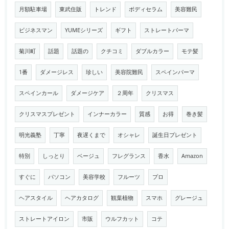
月額駐車場
東武住販
トレンド
ボディセラム
美容難民
ビジネスマン
YUMEシリーズ
ギフト
ストレートパーマ
菊川町
話題
話題の
クチコミ
ダブルカラー
モテ髪
1番
ダメージレス
珍しい
美容院難民
スペインパーマ
スペインカール
ダメージケア
２周年
クリスマス
クリスマスプレゼント
インナーカラー
質感
お得
巻き髪
明光義塾
丁寧
夜遅くまで
オシャレ
誕生日プレゼント
特別
しっとり
ベージュ
フレグランス
香水
Amazon
すぐに
パソコン
美容学校
フルーツ
プロ
ヘアスタイル
ヘアカタログ
観葉植物
スマホ
グレージュ
ストレートアイロン
市販
ウルフカット
コテ