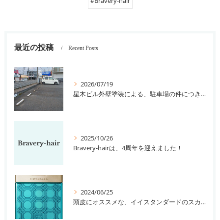
#Bravery-hair
最近の投稿
Recent Posts
2026/07/19
星木ビル外壁塗装による、駐車場の件につきまして。
2025/10/26
Bravery-hairは、4周年を迎えました！
2024/06/25
頭皮にオススメな、イイスタンダードのスカルプ系シャンプー＆トリートメントです！