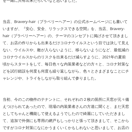
を一緒に共有出来たらいいなと思いました。
当店、Bravery-hair（ブラベリーヘアー）の公式ホームページにも書いて
いますが、『安心、安全、リラックスできる空間』を、当店、Bravery-
hair（ブラベリーヘアー）の、テーマのコンセプトに掲げさせて頂きまし
て、お店の作りからも出来るだけコロナウイルスという目では決して見え
ない、ウイルスや、敵が入らないように、移らないようになど、最低減の
コロナウイルスからのリスクを出来るだけ減らすように、2021年の夏前
頃からスタートをして、毎日色々な内装業者などの方々と、コロナ対策な
どを試行錯誤を何度も何度も繰り返しながら、色々とさまざまなことにチ
ャレンジや、トライをしながら取り組んで参りました。
当初、今のこの物件のテナントに、それぞれの２枚の箇所に天窓が元々備
えつけられてあったので、現場の内装業者さんの方達に聞くと、まだ天窓
としてちゃんと機能して使えるようでしたので綺麗にしていただきまし
て、追加で外側にも専用の網戸もしっかりと張って頂きまして、そこから
ですがコロナ対策になにかうまくいくかもしれないと思いまして、お店の