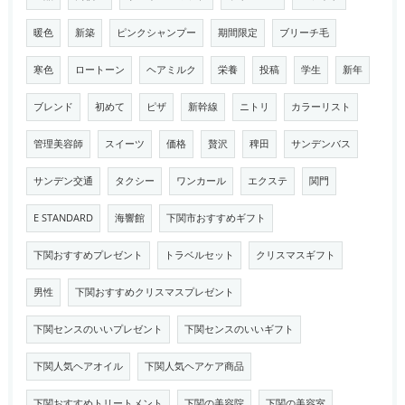
暖色
新築
ピンクシャンプー
期間限定
ブリーチ毛
寒色
ロートーン
ヘアミルク
栄養
投稿
学生
新年
ブレンド
初めて
ピザ
新幹線
ニトリ
カラーリスト
管理美容師
スイーツ
価格
贅沢
稗田
サンデンバス
サンデン交通
タクシー
ワンカール
エクステ
関門
E STANDARD
海響館
下関市おすすめギフト
下関おすすめプレゼント
トラベルセット
クリスマスギフト
男性
下関おすすめクリスマスプレゼント
下関センスのいいプレゼント
下関センスのいいギフト
下関人気ヘアオイル
下関人気ヘアケア商品
下関おすすめトリートメント
下関の美容院
下関の美容室