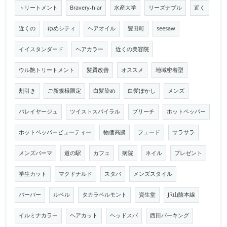
トリートメント
Bravery-hiar
水産大学
リーズナブル
近く
近くの
ゆめシティ
ヘアオイル
豊田町
seesaw
イイスタンダード
ヘアカラー
近くの美容院
ウル艶トリートメント
髪質改善
オススメ
地域密着型
割引き
ご新規様限定
白髪染め
白髪ぼかし
メンズ
バレイヤージュ
ツイストスパイラル
ブリーチ
ホットペッパー
ホットペッパービューティー
物価高騰
フェード
サラサラ
メンズパーマ
道の駅
カフェ
病院
ネイル
プレゼント
学生カット
マクドナルド
スタバ
メンズスタイル
バーバー
ルベル
タカラベルモント
資生堂
JR山陰本線
イルミナカラー
ヘアカット
ヘッドスパ
西田パーキング