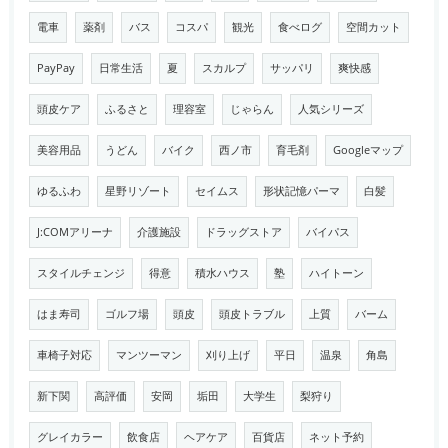
電車
薬剤
バス
コスパ
観光
食べログ
空間カット
PayPay
日常生活
夏
スカルプ
サッパリ
爽快感
頭皮ケア
ふるさと
理容室
じゃらん
人気シリーズ
美容用品
うどん
バイク
西ノ市
育毛剤
Googleマップ
ゆるふわ
星野リゾート
セイムス
形状記憶パーマ
白髪
J:COMアリーナ
介護施設
ドラッグストア
バイパス
スタイルチェンジ
得意
積水ハウス
塾
ハイトーン
はま寿司
ゴルフ場
頭皮
頭皮トラブル
上質
バーム
車椅子対応
マンツーマン
刈り上げ
平日
温泉
角島
新下関
高評価
安岡
垢田
大学生
梨狩り
グレイカラー
飲食店
ヘアケア
百貨店
ネット予約