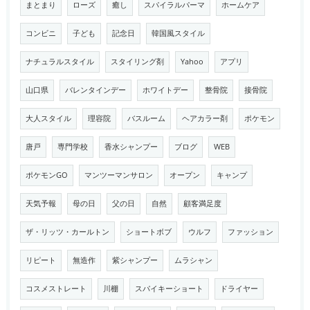
まとまり
ローズ
癒し
スパイラルパーマ
ホームケア
コンビニ
子ども
記念日
韓国風スタイル
ナチュラルスタイル
スタイリング剤
Yahoo
アプリ
山口県
バレンタインデー
ホワイトデー
整骨院
接骨院
大人スタイル
理容院
バスルーム
ヘアカラー剤
ポケモン
唐戸
専門学校
香水シャンプー
ブログ
WEB
ポケモンGO
マンツーマンサロン
オープン
キャンプ
天気予報
母の日
父の日
自然
顧客満足度
ザ・リッツ・カールトン
ショートボブ
ウルフ
ファッション
リピート
無造作
紫シャンプー
ムラシャン
コスメストレート
川棚
スパイキーショート
ドライヤー