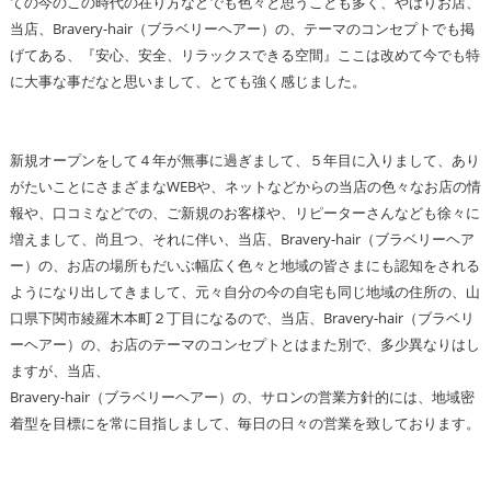
ての今のこの時代の在り方などでも色々と思うことも多く、やはりお店、
当店、Bravery-hair（ブラベリーヘアー）の、テーマのコンセプトでも掲
げてある、『安心、安全、リラックスできる空間』ここは改めて今でも特
に大事な事だなと思いまして、とても強く感じました。
新規オープンをして４年が無事に過ぎまして、５年目に入りまして、あり
がたいことにさまざまなWEBや、ネットなどからの当店の色々なお店の情
報や、口コミなどでの、ご新規のお客様や、リピーターさんなども徐々に
増えまして、尚且つ、それに伴い、当店、Bravery-hair（ブラベリーヘア
ー）の、お店の場所もだいぶ幅広く色々と地域の皆さまにも認知をされる
ようになり出してきまして、元々自分の今の自宅も同じ地域の住所の、山
口県下関市綾羅木本町２丁目になるので、当店、Bravery-hair（ブラベリ
ーヘアー）の、お店のテーマのコンセプトとはまた別で、多少異なりはし
ますが、当店、
Bravery-hair（ブラベリーヘアー）の、サロンの営業方針的には、地域密
着型を目標にを常に目指しまして、毎日の日々の営業を致しております。