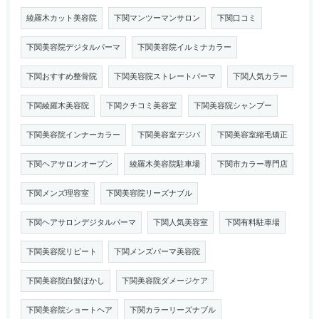
綾羅木カット美容院
下関マンツーマンサロン
下関口コミ
下関美容院デジタルパーマ
下関美容院イルミナカラー
下関おすすめ整骨院
下関美容院ストレートパーマ
下関人気カラー
下関綾羅木美容院
下関クチコミ美容室
下関美容院シャンプー
下関美容院インナーカラー
下関美容室デジパ
下関美容室縮毛矯正
下関ヘアサロンオープン
綾羅木美容院駐車場
下関市カラー専門店
下関メンズ理容室
下関美容院リーズナブル
下関ヘアサロンデジタルパーマ
下関人気美容室
下関有料駐車場
下関美容院リピート
下関メンズパーマ美容院
下関美容院白髪ぼかし
下関美容院ダメージケア
下関美容院ショートヘア
下関カラーリーズナブル