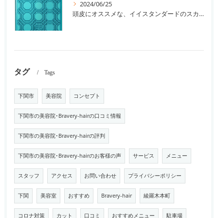
2024/06/25
頭皮にオススメな、イイスタンダードのスカルプ系シャンプー＆トリートメントです！
タグ
Tags
下関市
美容院
コンセプト
下関市の美容院･Bravery-hairの口コミ情報
下関市の美容院･Bravery-hairの評判
下関市の美容院･Bravery-hairのお客様の声
サービス
メニュー
スタッフ
アクセス
お問い合わせ
プライバシーポリシー
下関
美容室
おすすめ
Bravery-hair
綾羅木本町
コロナ対策
カット
口コミ
おすすめメニュー
駐車場