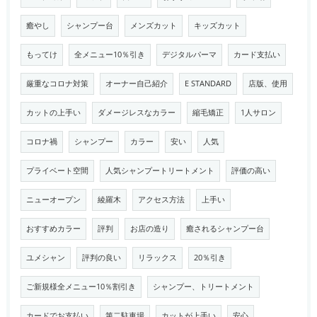
癒やし
シャンプー台
メンズカット
キッズカット
もってけ
全メニュー10％引き
デジタルパーマ
カード支払い
厳重なコロナ対策
オーナー自己紹介
E STANDARD
店版、使用
カットの上手い
ダメージレスなカラー
縮毛矯正
1人サロン
コロナ禍
シャンプー
カラー
安い
人気
プライベート空間
人気シャンプートリートメント
評価の高い
ニューオープン
綾羅木
アクセス方法
上手い
おすすめカラー
評判
お店の造り
癒されるシャンプー台
ユメシャン
評判の良い
リラックス
20％引き
ご新規様全メニュー10％割引き
シャンプー、トリートメント
カードでお支払い
第二駐車場
カットが上手い
安心