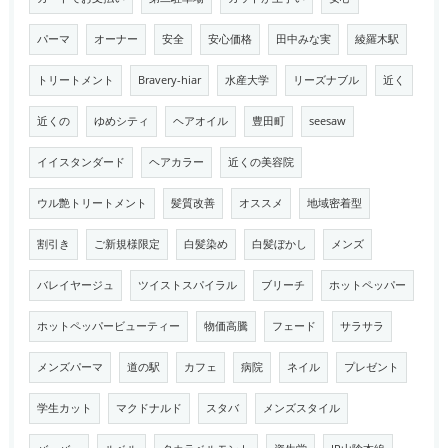
パーマ
オーナー
安全
安心価格
田中みな実
綾羅木駅
トリートメント
Bravery-hiar
水産大学
リーズナブル
近く
近くの
ゆめシティ
ヘアオイル
豊田町
seesaw
イイスタンダード
ヘアカラー
近くの美容院
ウル艶トリートメント
髪質改善
オススメ
地域密着型
割引き
ご新規様限定
白髪染め
白髪ぼかし
メンズ
バレイヤージュ
ツイストスパイラル
ブリーチ
ホットペッパー
ホットペッパービューティー
物価高騰
フェード
サラサラ
メンズパーマ
道の駅
カフェ
病院
ネイル
プレゼント
学生カット
マクドナルド
スタバ
メンズスタイル