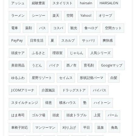
アッシュ
経験豊富
スタイリスト
hairsaln
HAIRSALON
ラーメン
シーソー
楽天
空間
Yahoo!
オリーブ
電車
薬剤
バス
コスパ
観光
食べログ
空間カット
PayPay
日常生活
夏
スカルプ
サッパリ
爽快感
頭皮ケア
ふるさと
理容室
じゃらん
人気シリーズ
美容用品
うどん
バイク
西ノ市
育毛剤
Googleマップ
ゆるふわ
星野リゾート
セイムス
形状記憶パーマ
白髪
J:COMアリーナ
介護施設
ドラッグストア
バイパス
スタイルチェンジ
得意
積水ハウス
塾
ハイトーン
はま寿司
ゴルフ場
頭皮
頭皮トラブル
上質
バーム
車椅子対応
マンツーマン
刈り上げ
平日
温泉
角島