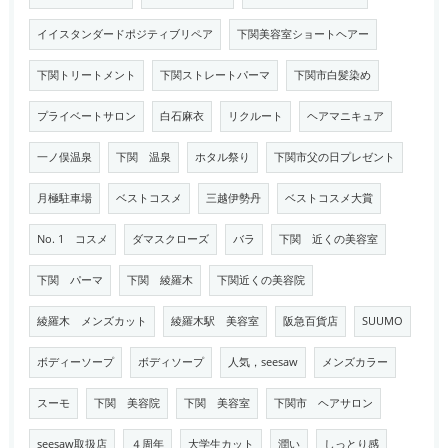
イイスタンダードポジティブリペア
下関美容室ショートヘアー
下関トリートメント
下関ストレートパーマ
下関市白髪染め
プライベートサロン
白石麻衣
リクルート
ヘアマニキュア
一ノ俣温泉
下関 温泉
ホタル祭り
下関市父の日プレゼント
月極駐車場
ベストコスメ
三越伊勢丹
ベストコスメ大賞
No. 1 コスメ
ダマスクローズ
バラ
下関 近くの美容室
下関 パーマ
下関 綾羅木
下関近くの美容院
綾羅木 メンズカット
綾羅木駅 美容室
阪急百貨店
SUUMO
ボディーソープ
ボディソープ
人気，seesaw
メンズカラー
スーモ
下関 美容院
下関 美容室
下関市 ヘアサロン
seesaw取扱店
４周年
大学生カット
潤い
しっとり感