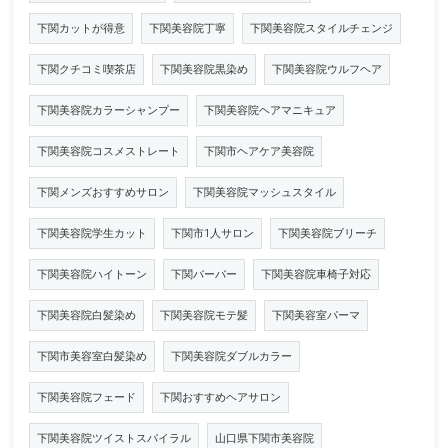
下関カットが得意
下関美容院丁寧
下関美容院スタイルチェンジ
下関クチコミ喫茶店
下関美容院黒染め
下関美容院ウルフヘア
下関美容院カラーシャンプー
下関美容院ヘアマニキュア
下関美容院コスメストレート
下関市ヘアケア美容院
下関メンズおすすめサロン
下関美容院マッシュスタイル
下関美容院学生カット
下関市1人サロン
下関美容院ブリーチ
下関美容院ハイトーン
下関バーバー
下関美容院車椅子対応
下関美容院白髪染め
下関美容院モテ髪
下関美容室パーマ
下関市美容室白髪染め
下関美容院ダブルカラー
下関美容院フェード
下関おすすめヘアサロン
下関美容院ツイストスパイラル
山口県下関市美容院