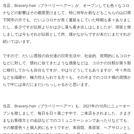
当店、Bravery-hair（ブラベリーヘアー）が、オープンしても色々なコロ
ナなどの影響はその都度受けまして、特に何年か前などもこちらの山口県
下関市の方でも、だいぶコロナが長く蔓延をしていた時期も多々ありまし
たし、多少ですが以前よりかは少し落ち着き出しはしましたが、現状と致
しましては今もそれが以前として尚、僅かながらですが未だにまだそれが
続いてはいます。
ですので、だいぶ普段の自分達の日常生活や、社会的、世間的にもコロナ
などに対して、慣れに似てきたような感覚などは、コロナの分類が第５類
に移行してからも自分もですが、やはりどうしてもありますが、中々外出
などを躊躇や、極力控えられてる方々も、その今までのコロナ禍の習慣か
らで中には未だにまだいらっしゃるかと思います。
当店、Bravery-hair（ブラベリーヘアー）も、2021年の10月にニューオー
プンを致しまして、毎日を日々過ごす中で、ご来店をされました、さまざ
まなお客様方との会話などでのコミュニケーションであったりなどでも、
その都度色々と個人的にもそうですが、美容院、美容室、ヘアサロンとし