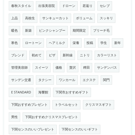
春秋スタイル
出張美容院
ドローン
若返り
セレブ
上品
高校生
サンキューカット
ボリューム
スッキリ
暖色
新築
ピンクシャンプー
期間限定
ブリーチ毛
寒色
ロートーン
ヘアミルク
栄養
投稿
学生
新年
ブレンド
初めて
ピザ
新幹線
ニトリ
カラーリスト
管理美容師
スイーツ
価格
贅沢
稗田
サンデンバス
サンデン交通
タクシー
ワンカール
エクステ
関門
E STANDARD
海響館
下関市おすすめギフト
下関おすすめプレゼント
トラベルセット
クリスマスギフト
男性
下関おすすめクリスマスプレゼント
下関センスのいいプレゼント
下関センスのいいギフト