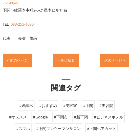
751-0849
下関市綾羅木本町2-5-21星木ビル1F右
TEL
083-253-1030
代表 長濵 由昂
< 前のページ
一覧に戻る
次のページ >
関連タグ
#綾羅木
#おすすめ
#美容室
#下関
#美容院
#オススメ
#Google
#下関市
#新下関
#ビジネスホテル
#スマホ
#下関マンツーマンサロン
#下関ヘアカット