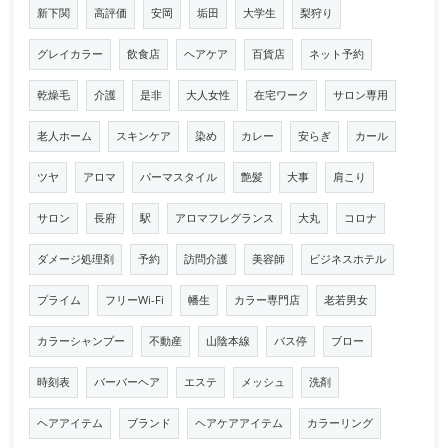
新下関
高評価
安岡
垢田
大学生
梨狩り
グレイカラー
飲食店
ヘアケア
百貨店
ネット予約
乾燥毛
介護
是非
大人女性
在宅ワーク
サロン専用
老人ホーム
スキンケア
染め
カレー
安らぎ
カール
ツヤ
アロマ
パーマスタイル
艶髪
大事
肩こり
サロン
長府
駅
アロマフレグランス
大丸
コロナ
ダメージ処理剤
予約
訪問介護
美容師
ビジネスホテル
プライム
フリーWi-Fi
幡生
カラー専門店
老若男女
カラーシャンプー
不動産
山陰本線
バス停
ブロー
時刻表
バーバーヘア
エステ
メッシュ
洗剤
ヘアアイテム
ブランド
ヘアケアアイテム
カラーリング