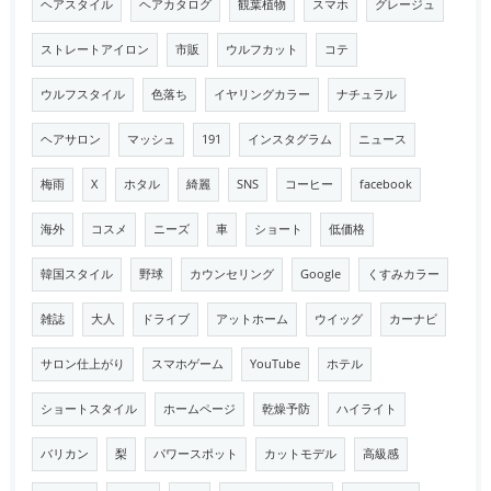
ヘアスタイル
ヘアカタログ
観葉植物
スマホ
グレージュ
ストレートアイロン
市販
ウルフカット
コテ
ウルフスタイル
色落ち
イヤリングカラー
ナチュラル
ヘアサロン
マッシュ
191
インスタグラム
ニュース
梅雨
X
ホタル
綺麗
SNS
コーヒー
facebook
海外
コスメ
ニーズ
車
ショート
低価格
韓国スタイル
野球
カウンセリング
Google
くすみカラー
雑誌
大人
ドライブ
アットホーム
ウイッグ
カーナビ
サロン仕上がり
スマホゲーム
YouTube
ホテル
ショートスタイル
ホームページ
乾燥予防
ハイライト
バリカン
梨
パワースポット
カットモデル
高級感