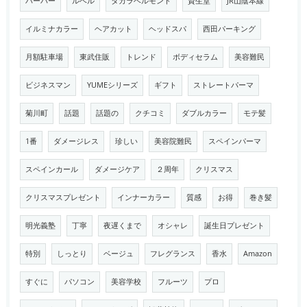
バーバー
ルベル
タカラベルモント
資生堂
JR山陰本線
イルミナカラー
ヘアカット
ヘッドスパ
西田パーキング
月額駐車場
東武住販
トレンド
ボディセラム
美容難民
ビジネスマン
YUMEシリーズ
ギフト
ストレートパーマ
菊川町
話題
話題の
クチコミ
ダブルカラー
モテ髪
1番
ダメージレス
珍しい
美容院難民
スペインパーマ
スペインカール
ダメージケア
２周年
クリスマス
クリスマスプレゼント
インナーカラー
質感
お得
巻き髪
明光義塾
丁寧
夜遅くまで
オシャレ
誕生日プレゼント
特別
しっとり
ベージュ
フレグランス
香水
Amazon
すぐに
パソコン
美容学校
フルーツ
プロ