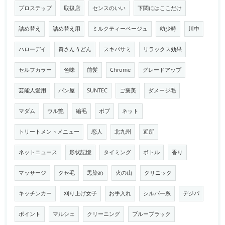
プロステップ
取扱店
センスのいい
下関にはここだけ
詰め替え
詰め替え用
ミルクティーベージュ
幼少時
川中
ハローデイ
資さんうどん
スキバサミ
リラックス効果
セルフカラー
色味
前髪
Chrome
グレードアップ
芸能人愛用
パン屋
SUNTEC
ご褒美
ダメージ毛
マダム
ウル艶
縮毛
ボブ
ネット
トリートメントメニュー
恋人
北九州
近所
ネットニュース
形状記憶
タイミング
ボトル
香り
マッサージ
クセ毛
黒染め
火の山
クリニック
キッチンカー
刈り上げ女子
お手入れ
シルバー系
デジパ
ポイント
マルシェ
クリーニング
ブルーブラック