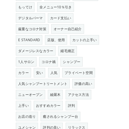
もってけ
全メニュー10％引き
デジタルパーマ
カード支払い
厳重なコロナ対策
オーナー自己紹介
E STANDARD
店版、使用
カットの上手い
ダメージレスなカラー
縮毛矯正
1人サロン
コロナ禍
シャンプー
カラー
安い
人気
プライベート空間
人気シャンプートリートメント
評価の高い
ニューオープン
綾羅木
アクセス方法
上手い
おすすめカラー
評判
お店の造り
癒されるシャンプー台
ユメシャン
評判の良い
リラックス