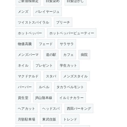
ご新規様限定
白髪染め
白髪ぼかし
メンズ
バレイヤージュ
ツイストスパイラル
ブリーチ
ホットペッパー
ホットペッパービューティー
物価高騰
フェード
サラサラ
メンズパーマ
道の駅
カフェ
病院
ネイル
プレゼント
学生カット
マクドナルド
スタバ
メンズスタイル
バーバー
ルベル
タカラベルモント
資生堂
JR山陰本線
イルミナカラー
ヘアカット
ヘッドスパ
西田パーキング
月額駐車場
東武住販
トレンド