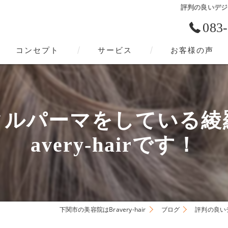
評判の良いデジタ
083
コンセプト
サービス
お客様の声
下関市の美容院･Bravery-hairの口コミ情報
下関市の美容院･Bravery-hairの評判
ルパーマをしている綾
下関市の美容院･Bravery-hairのお客様の声
avery-hairです！
下関市の美容院はBravery-hair
ブログ
評判の良いデ