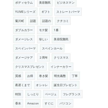
ボディセラム
美容難民
ビジネスマン
YUMEシリーズ
ギフト
ストレートパーマ
菊川町
話題
話題の
クチコミ
ダブルカラー
モテ髪
1番
ダメージレス
珍しい
美容院難民
スペインパーマ
スペインカール
ダメージケア
２周年
クリスマス
クリスマスプレゼント
インナーカラー
質感
お得
巻き髪
明光義塾
丁寧
夜遅くまで
オシャレ
誕生日プレゼント
特別
しっとり
ベージュ
フレグランス
香水
Amazon
すぐに
パソコン