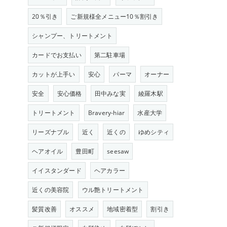
20％引き
ご新規様全メニュー10％割引き
シャンプー、トリートメント
カードでお支払い
第二駐車場
カットが上手い
安心
パーマ
オーナー
安全
安心価格
田中みな実
綾羅木駅
トリートメント
Bravery-hiar
水産大学
リーズナブル
近く
近くの
ゆめシティ
ヘアオイル
豊田町
seesaw
イイスタンダード
ヘアカラー
近くの美容院
ウル艶トリートメント
髪質改善
オススメ
地域密着型
割引き