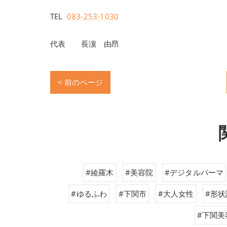
TEL
083-253-1030
代表 長濵 由昂
< 前のページ
#綾羅木
#美容院
#デジタルパーマ
#ゆるふわ
#下関市
#大人女性
#形状
#下関