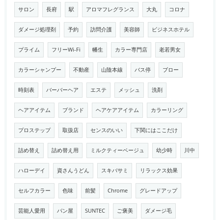
サロン
長府
駅
アロマフレグランス
大丸
コロナ
ダメージ処理剤
予約
訪問介護
美容師
ビジネスホテル
プライム
フリーWi-Fi
幡生
カラー専門店
老若男女
カラーシャンプー
不動産
山陰本線
バス停
ブロー
時刻表
バーバーヘア
エステ
メッシュ
洗剤
ヘアアイテム
ブランド
ヘアケアアイテム
カラーリング
プロステップ
取扱店
センスのいい
下関にはここだけ
詰め替え
詰め替え用
ミルクティーベージュ
幼少時
川中
ハローデイ
資さんうどん
スキバサミ
リラックス効果
セルフカラー
色味
前髪
Chrome
グレードアップ
芸能人愛用
パン屋
SUNTEC
ご褒美
ダメージ毛