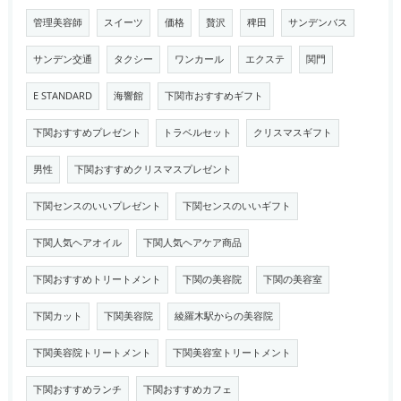
管理美容師
スイーツ
価格
贅沢
稗田
サンデンバス
サンデン交通
タクシー
ワンカール
エクステ
関門
E STANDARD
海響館
下関市おすすめギフト
下関おすすめプレゼント
トラベルセット
クリスマスギフト
男性
下関おすすめクリスマスプレゼント
下関センスのいいプレゼント
下関センスのいいギフト
下関人気ヘアオイル
下関人気ヘアケア商品
下関おすすめトリートメント
下関の美容院
下関の美容室
下関カット
下関美容院
綾羅木駅からの美容院
下関美容院トリートメント
下関美容室トリートメント
下関おすすめランチ
下関おすすめカフェ