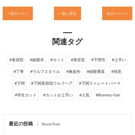
< 前のページ
一覧に戻る
次のページ >
関連タグ
#美容院
#綾羅木
#カット
#美容室
#下関市
#上手い
#丁寧
#ウルフスタイル
#無造作
#経験豊富
#得意
#下関
#下関美容院ウルフヘア
#下関ストレートパーマ
#学生カット
#カットが上手い
#人気
#Bravery-hair
最近の投稿
Recent Posts