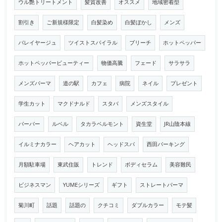
ウル艶トリートメント
髪質改善
オススメ
地域密着型
割引き
ご新規様限定
白髪染め
白髪ぼかし
メンズ
バレイヤージュ
ツイストスパイラル
ブリーチ
ホットペッパー
ホットペッパービューティー
物価高騰
フェード
サラサラ
メンズパーマ
道の駅
カフェ
病院
ネイル
プレゼント
学生カット
マクドナルド
スタバ
メンズスタイル
バーバー
ルベル
タカラベルモント
資生堂
JR山陰本線
イルミナカラー
ヘアカット
ヘッドスパ
西田パーキング
月額駐車場
東武住販
トレンド
ボディセラム
美容難民
ビジネスマン
YUMEシリーズ
ギフト
ストレートパーマ
菊川町
話題
話題の
クチコミ
ダブルカラー
モテ髪