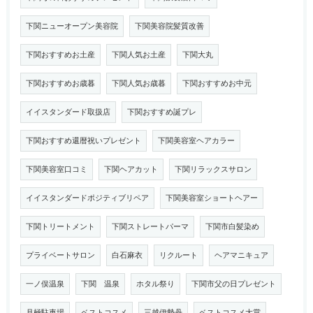
下関ニューオープン美容院
下関美容院髪質改善
下関おすすめお土産
下関人気お土産
下関大丸
下関おすすめお歳暮
下関人気お歳暮
下関おすすめお中元
イイスタンダード取扱店
下関おすすめ誕プレ
下関おすすめ還暦祝いプレゼント
下関美容室ヘアカラー
下関美容室口コミ
下関ヘアカット
下関リラックスサロン
イイスタンダードポジティブリペア
下関美容室ショートヘアー
下関トリートメント
下関ストレートパーマ
下関市白髪染め
プライベートサロン
白石麻衣
リクルート
ヘアマニキュア
一ノ俣温泉
下関 温泉
ホタル祭り
下関市父の日プレゼント
月極駐車場
ベストコスメ
三越伊勢丹
ベストコスメ大賞