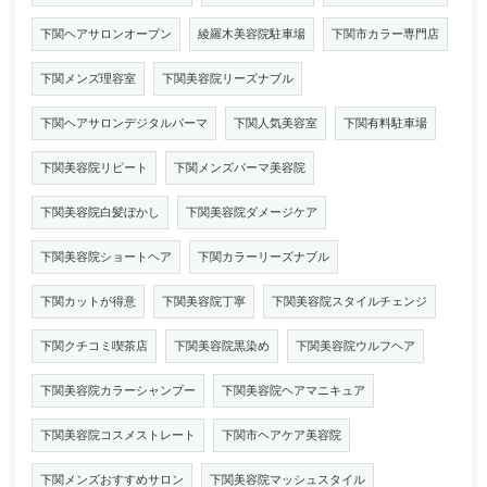
下関ヘアサロンオープン
綾羅木美容院駐車場
下関市カラー専門店
下関メンズ理容室
下関美容院リーズナブル
下関ヘアサロンデジタルパーマ
下関人気美容室
下関有料駐車場
下関美容院リピート
下関メンズパーマ美容院
下関美容院白髪ぼかし
下関美容院ダメージケア
下関美容院ショートヘア
下関カラーリーズナブル
下関カットが得意
下関美容院丁寧
下関美容院スタイルチェンジ
下関クチコミ喫茶店
下関美容院黒染め
下関美容院ウルフヘア
下関美容院カラーシャンプー
下関美容院ヘアマニキュア
下関美容院コスメストレート
下関市ヘアケア美容院
下関メンズおすすめサロン
下関美容院マッシュスタイル