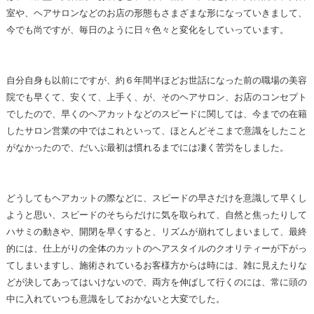
室や、ヘアサロンなどのお店の形態もさまざまな形になっていきまして、
今でも尚ですが、毎日のように日々色々と変化をしていっています。
自分自身も以前にですが、約６年間半ほどお世話になった前の職場の美容
院でも早くて、安くて、上手く、が、そのヘアサロン、お店のコンセプト
でしたので、早くのヘアカットなどのスピードに関しては、今までの在籍
したサロン営業の中ではこれといって、ほとんどそこまで意識をしたこと
がなかったので、だいぶ最初は慣れるまでには凄く苦労をしました。
どうしてもヘアカットの際などに、スピードの早さだけを意識して早くし
ようと思い、スピードのそちらだけに気を取られて、自然と焦ったりして
ハサミの動きや、開閉を早くすると、リズムが崩れてしまいまして、最終
的には、仕上がりの全体のカットのヘアスタイルのクオリティーが下がっ
てしまいますし、施術されているお客様方からは時には、雑に見えたりな
どが決してあってはいけないので、両方を伸ばして行くのには、常に頭の
中に入れていつも意識をしておかないと大変でした。