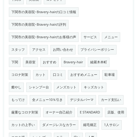
下関市の美容院･Bravery-hairの口コミ情報
下関市の美容院･Bravery-hairの評判
下関市の美容院･Bravery-hairのお客様の声
サービス
メニュー
スタッフ
アクセス
お問い合わせ
プライバシーポリシー
下関
美容室
おすすめ
Bravery-hair
綾羅木本町
コロナ対策
カット
口コミ
おすすめメニュー
駐車場
癒やし
シャンプー台
メンズカット
キッズカット
もってけ
全メニュー10％引き
デジタルパーマ
カード支払い
厳重なコロナ対策
オーナー自己紹介
E STANDARD
店版、使用
カットの上手い
ダメージレスなカラー
縮毛矯正
1人サロン