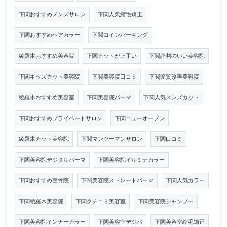
下関おすすめメンズサロン
下関人気縮毛矯正
下関おすすめヘアカラー
下関コインパーキング
綾羅木おすすめ美容院
下関カットが上手い
下関評判のいい美容院
下関キッズカット美容院
下関美容院口コミ
下関髪質改善美容院
綾羅木おすすめ美容室
下関美容院パーマ
下関人気メンズカット
下関おすすめプライベートサロン
下関ニューオープン
綾羅木カット美容院
下関マンツーマンサロン
下関口コミ
下関美容院デジタルパーマ
下関美容院イルミナカラー
下関おすすめ整骨院
下関美容院ストレートパーマ
下関人気カラー
下関綾羅木美容院
下関クチコミ美容室
下関美容院シャンプー
下関美容院インナーカラー
下関美容室デジパ
下関美容室縮毛矯正