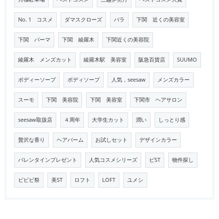
No. 1 コスメ
ダマスクローズ
バラ
下関 近くの美容室
下関 パーマ
下関 綾羅木
下関近くの美容院
綾羅木 メンズカット
綾羅木駅 美容室
阪急百貨店
SUUMO
ボディーソープ
ボディソープ
人気，seesaw
メンズカラー
スーモ
下関 美容院
下関 美容室
下関市 ヘアサロン
seesaw取扱店
４周年
大学生カット
潤い
しっとり感
贅沢な香り
ヘアバーム
お試しセット
デザインカラー
バレンタインプレゼント
人気コスメシリーズ
ビST
物件探し
ビビビ祭
美ST
ロフト
LOFT
ユメシ