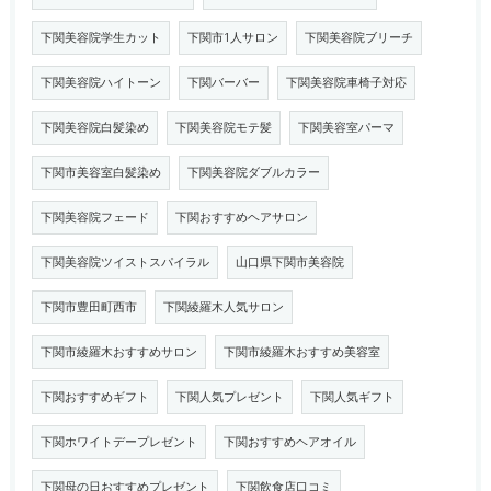
下関美容院学生カット
下関市1人サロン
下関美容院ブリーチ
下関美容院ハイトーン
下関バーバー
下関美容院車椅子対応
下関美容院白髪染め
下関美容院モテ髪
下関美容室パーマ
下関市美容室白髪染め
下関美容院ダブルカラー
下関美容院フェード
下関おすすめヘアサロン
下関美容院ツイストスパイラル
山口県下関市美容院
下関市豊田町西市
下関綾羅木人気サロン
下関市綾羅木おすすめサロン
下関市綾羅木おすすめ美容室
下関おすすめギフト
下関人気プレゼント
下関人気ギフト
下関ホワイトデープレゼント
下関おすすめヘアオイル
下関母の日おすすめプレゼント
下関飲食店口コミ