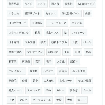
美容用品
うどん
バイク
西ノ市
育毛剤
Googleマップ
ゆるふわ
星野リゾート
セイムス
形状記憶パーマ
白髪
J:COMアリーナ
介護施設
ドラッグストア
バイパス
スタイルチェンジ
得意
積水ハウス
塾
ハイトーン
はま寿司
ゴルフ場
頭皮
頭皮トラブル
上質
バーム
車椅子対応
マンツーマン
刈り上げ
平日
温泉
角島
新下関
高評価
安岡
垢田
大学生
梨狩り
グレイカラー
飲食店
ヘアケア
百貨店
ネット予約
乾燥毛
介護
是非
大人女性
在宅ワーク
サロン専用
老人ホーム
スキンケア
染め
カレー
安らぎ
カール
ツヤ
アロマ
パーマスタイル
艶髪
大事
肩こり