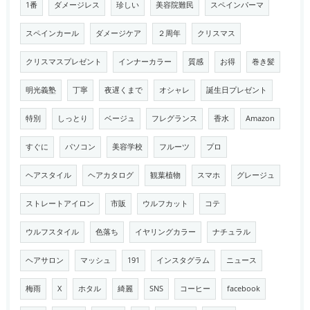
1番
ダメージレス
珍しい
美容院難民
スペインパーマ
スペインカール
ダメージケア
２周年
クリスマス
クリスマスプレゼント
インナーカラー
質感
お得
巻き髪
明光義塾
丁寧
夜遅くまで
オシャレ
誕生日プレゼント
特別
しっとり
ベージュ
フレグランス
香水
Amazon
すぐに
パソコン
美容学校
フルーツ
プロ
ヘアスタイル
ヘアカタログ
観葉植物
スマホ
グレージュ
ストレートアイロン
市販
ウルフカット
コテ
ウルフスタイル
色落ち
イヤリングカラー
ナチュラル
ヘアサロン
マッシュ
191
インスタグラム
ニュース
梅雨
X
ホタル
綺麗
SNS
コーヒー
facebook