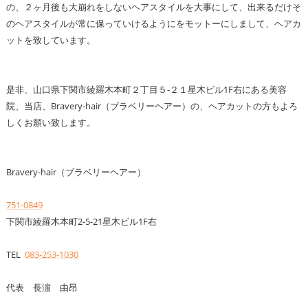
の、２ヶ月後も大崩れをしないヘアスタイルを大事にして、出来るだけそ
のヘアスタイルが常に保っていけるようにをモットーにしまして、ヘアカ
ットを致しています。
是非、山口県下関市綾羅木本町２丁目５-２１星木ビル1F右にある美容
院、当店、Bravery-hair（ブラベリーヘアー）の、ヘアカットの方もよろ
しくお願い致します。
Bravery-hair（ブラベリーヘアー）
751-0849
下関市綾羅木本町2-5-21星木ビル1F右
TEL
083-253-1030
代表 長濵 由昂