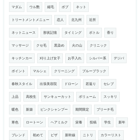
マダム
ウル艶
縮毛
ボブ
ネット
トリートメントメニュー
恋人
北九州
近所
ネットニュース
形状記憶
タイミング
ボトル
香り
マッサージ
クセ毛
黒染め
火の山
クリニック
キッチンカー
刈り上げ女子
お手入れ
シルバー系
デジパ
ポイント
マルシェ
クリーニング
ブルーブラック
春秋スタイル
出張美容院
ドローン
若返り
セレブ
上品
高校生
サンキューカット
ボリューム
スッキリ
暖色
新築
ピンクシャンプー
期間限定
ブリーチ毛
寒色
ロートーン
ヘアミルク
栄養
投稿
学生
新年
ブレンド
初めて
ピザ
新幹線
ニトリ
カラーリスト