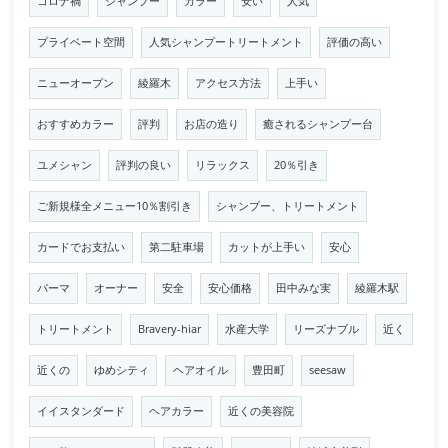
コロナ禍
シャンプー
カラー
安い
人気
プライベート空間
人気シャンプートリートメント
評価の高い
ニューオープン
綾羅木
アクセス方法
上手い
おすすめカラー
評判
お店の造り
癒されるシャンプー台
ユメシャン
評判の良い
リラックス
20％引き
ご新規様全メニュー10％割引き
シャンプー、トリートメント
カードでお支払い
第二駐車場
カットが上手い
安心
パーマ
オーナー
安全
安心価格
田中みな実
綾羅木駅
トリートメント
Bravery-hiar
水産大学
リーズナブル
近く
近くの
ゆめシティ
ヘアオイル
豊田町
seesaw
イイスタンダード
ヘアカラー
近くの美容院