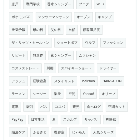
唐戸
専門学校
香水シャンプー
ブログ
WEB
ポケモンGO
マンツーマンサロン
オープン
キャンプ
天気予報
母の日
父の日
自然
顧客満足度
ザ・リッツ・カールトン
ショートボブ
ウルフ
ファッション
リピート
無造作
紫シャンプー
ムラシャン
コスメストレート
川棚
スパイキーショート
ドライヤー
アッシュ
経験豊富
スタイリスト
hairsaln
HAIRSALON
ラーメン
シーソー
楽天
空間
Yahoo!
オリーブ
電車
薬剤
バス
コスパ
観光
食べログ
空間カット
PayPay
日常生活
夏
スカルプ
サッパリ
爽快感
頭皮ケア
ふるさと
理容室
じゃらん
人気シリーズ