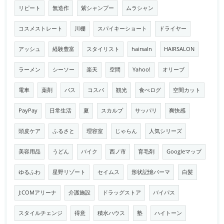
リピート
無造作
紫シャンプー
ムラシャン
コスメストレート
川棚
スパイキーショート
ドライヤー
アッシュ
経験豊富
スタイリスト
hairsaln
HAIRSALON
ラーメン
シーソー
楽天
空間
Yahoo!
オリーブ
電車
薬剤
バス
コスパ
観光
食べログ
空間カット
PayPay
日常生活
夏
スカルプ
サッパリ
爽快感
頭皮ケア
ふるさと
理容室
じゃらん
人気シリーズ
美容用品
うどん
バイク
西ノ市
育毛剤
Googleマップ
ゆるふわ
星野リゾート
セイムス
形状記憶パーマ
白髪
J:COMアリーナ
介護施設
ドラッグストア
バイパス
スタイルチェンジ
得意
積水ハウス
塾
ハイトーン