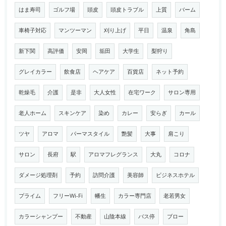
はま寿司
ゴルフ場
頭皮
頭皮トラブル
上質
バーム
車椅子対応
マンツーマン
刈り上げ
平日
温泉
角島
新下関
高評価
安岡
垢田
大学生
梨狩り
グレイカラー
飲食店
ヘアケア
百貨店
ネット予約
乾燥毛
介護
是非
大人女性
在宅ワーク
サロン専用
老人ホーム
スキンケア
染め
カレー
安らぎ
カール
ツヤ
アロマ
パーマスタイル
艶髪
大事
肩こり
サロン
長府
駅
アロマフレグランス
大丸
コロナ
ダメージ処理剤
予約
訪問介護
美容師
ビジネスホテル
プライム
フリーWi-Fi
幡生
カラー専門店
老若男女
カラーシャンプー
不動産
山陰本線
バス停
ブロー