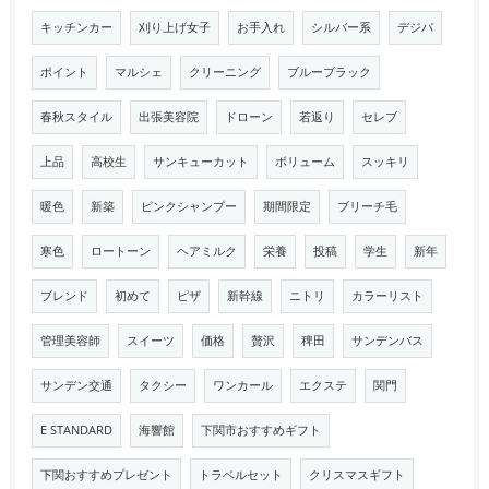
キッチンカー
刈り上げ女子
お手入れ
シルバー系
デジパ
ポイント
マルシェ
クリーニング
ブルーブラック
春秋スタイル
出張美容院
ドローン
若返り
セレブ
上品
高校生
サンキューカット
ボリューム
スッキリ
暖色
新築
ピンクシャンプー
期間限定
ブリーチ毛
寒色
ロートーン
ヘアミルク
栄養
投稿
学生
新年
ブレンド
初めて
ピザ
新幹線
ニトリ
カラーリスト
管理美容師
スイーツ
価格
贅沢
稗田
サンデンバス
サンデン交通
タクシー
ワンカール
エクステ
関門
E STANDARD
海響館
下関市おすすめギフト
下関おすすめプレゼント
トラベルセット
クリスマスギフト