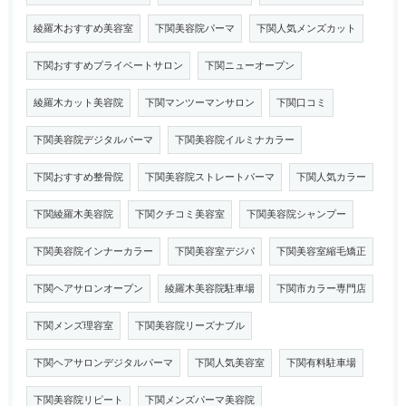
綾羅木おすすめ美容室
下関美容院パーマ
下関人気メンズカット
下関おすすめプライベートサロン
下関ニューオープン
綾羅木カット美容院
下関マンツーマンサロン
下関口コミ
下関美容院デジタルパーマ
下関美容院イルミナカラー
下関おすすめ整骨院
下関美容院ストレートパーマ
下関人気カラー
下関綾羅木美容院
下関クチコミ美容室
下関美容院シャンプー
下関美容院インナーカラー
下関美容室デジパ
下関美容室縮毛矯正
下関ヘアサロンオープン
綾羅木美容院駐車場
下関市カラー専門店
下関メンズ理容室
下関美容院リーズナブル
下関ヘアサロンデジタルパーマ
下関人気美容室
下関有料駐車場
下関美容院リピート
下関メンズパーマ美容院