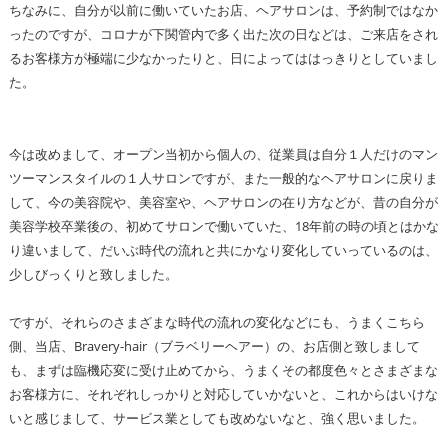
ちなみに、自分が以前に働いていたお店、ヘアサロンは、予約制ではなか
ったのですが、コロナが下関管内で多く出た次の日などは、ご来店をされ
るお客様方が極端に少なかったりと、日によってははっきりとしていまし
た。
今は改めまして、オープン当初から個人の、従業員は自分１人だけのマン
ツーマンスタイルの１人サロンですが、また一般的なヘアサロンに戻りま
して、今の美容院や、美容室や、ヘアサロンの在り方などが、昔の自分が
美容学校卒業後の、初めてサロンで働いていた、18年前の時の頃とはかな
り違いまして、だいぶ時代の流れと共にかなり変化していっているのは、
少しびっくりと致しました。
ですが、それらのさまざまな時代の流れの変化などにも、うまくこちら
側、当店、Bravery-hair（ブラベリーヘアー）の、お店側と致しまして
も、まずは臨機応変に受け止めてから、うまくその都度色々とさまざまな
お客様方に、それぞれしっかりと対応していかないと、これからはいけな
いと感じまして、サービス業としても改めないなと、強く思いました。