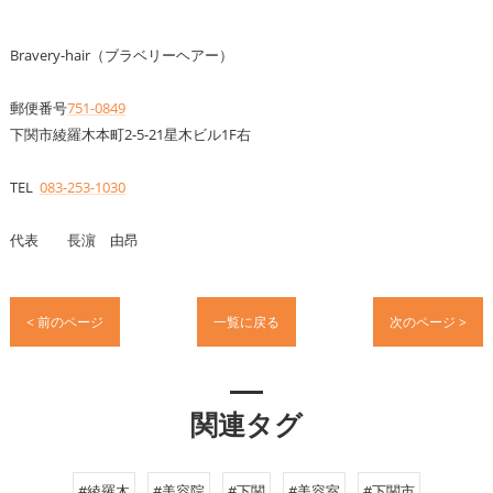
Bravery-hair（ブラベリーヘアー）
郵便番号
751-0849
下関市綾羅木本町2-5-21星木ビル1F右
TEL
083-253-1030
代表 長濵 由昂
< 前のページ
一覧に戻る
次のページ >
関連タグ
#綾羅木
#美容院
#下関
#美容室
#下関市