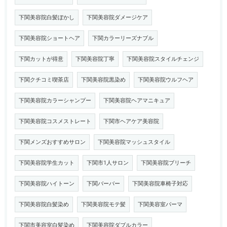
下関美容院白髪ぼかし
下関美容院ダメージケア
下関美容院ショートヘア
下関カラーリーズナブル
下関カットが得意
下関美容院丁寧
下関美容院スタイルチェンジ
下関クチコミ喫茶店
下関美容院黒染め
下関美容院ウルフヘア
下関美容院カラーシャンプー
下関美容院ヘアマニキュア
下関美容院コスメストレート
下関市ヘアケア美容院
下関メンズおすすめサロン
下関美容院マッシュスタイル
下関美容院学生カット
下関市1人サロン
下関美容院ブリーチ
下関美容院ハイトーン
下関バーバー
下関美容院車椅子対応
下関美容院白髪染め
下関美容院モテ髪
下関美容室パーマ
下関市美容室白髪染め
下関美容院ダブルカラー