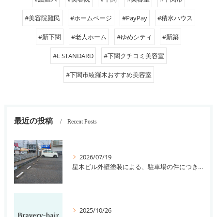
#美容院難民
#ホームページ
#PayPay
#積水ハウス
#新下関
#老人ホーム
#ゆめシティ
#新築
#E STANDARD
#下関クチコミ美容室
#下関市綾羅木おすすめ美容室
最近の投稿
Recent Posts
2026/07/19
星木ビル外壁塗装による、駐車場の件につきまして。
2025/10/26