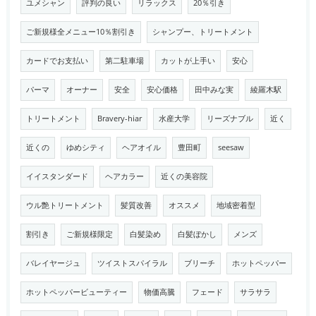
ユメシャン
評判の良い
リラックス
20％引き
ご新規様全メニュー10％割引き
シャンプー、トリートメント
カードでお支払い
第二駐車場
カットが上手い
安心
パーマ
オーナー
安全
安心価格
田中みな実
綾羅木駅
トリートメント
Bravery-hiar
水産大学
リーズナブル
近く
近くの
ゆめシティ
ヘアオイル
豊田町
seesaw
イイスタンダード
ヘアカラー
近くの美容院
ウル艶トリートメント
髪質改善
オススメ
地域密着型
割引き
ご新規様限定
白髪染め
白髪ぼかし
メンズ
バレイヤージュ
ツイストスパイラル
ブリーチ
ホットペッパー
ホットペッパービューティー
物価高騰
フェード
サラサラ