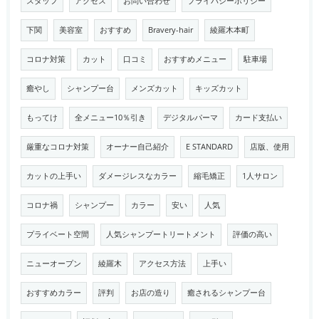
スタッフ
アクセス
お問い合わせ
プライバシーポリシー
下関
美容室
おすすめ
Bravery-hair
綾羅木本町
コロナ対策
カット
口コミ
おすすめメニュー
駐車場
癒やし
シャンプー台
メンズカット
キッズカット
もってけ
全メニュー10％引き
デジタルパーマ
カード支払い
厳重なコロナ対策
オーナー自己紹介
E STANDARD
店版、使用
カットの上手い
ダメージレスなカラー
縮毛矯正
1人サロン
コロナ禍
シャンプー
カラー
安い
人気
プライベート空間
人気シャンプートリートメント
評価の高い
ニューオープン
綾羅木
アクセス方法
上手い
おすすめカラー
評判
お店の造り
癒されるシャンプー台