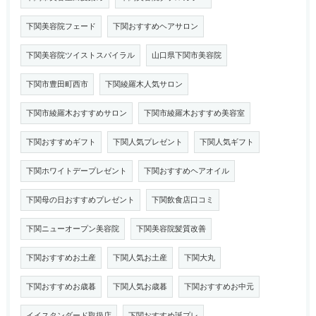
下関美容院フェード
下関おすすめヘアサロン
下関美容院ツイストスパイラル
山口県下関市美容院
下関市豊田町西市
下関綾羅木人気サロン
下関市綾羅木おすすめサロン
下関市綾羅木おすすめ美容室
下関おすすめギフト
下関人気プレゼント
下関人気ギフト
下関ホワイトデープレゼント
下関おすすめヘアオイル
下関母の日おすすめプレゼント
下関飲食店口コミ
下関ニューオープン美容院
下関美容院髪質改善
下関おすすめお土産
下関人気お土産
下関大丸
下関おすすめお歳暮
下関人気お歳暮
下関おすすめお中元
イイスタンダード取扱店
下関おすすめ誕プレ