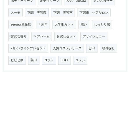
ボディーソープ
ボディソープ
人気，seesaw
メンズカラー
スーモ
下関 美容院
下関 美容室
下関市 ヘアサロン
seesaw取扱店
４周年
大学生カット
潤い
しっとり感
贅沢な香り
ヘアバーム
お試しセット
デザインカラー
バレンタインプレゼント
人気コスメシリーズ
ビST
物件探し
ビビビ祭
美ST
ロフト
LOFT
ユメシ