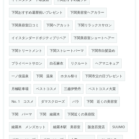
下関おすすめ還暦祝いプレゼント
下関美容室ヘアカラー
下関美容室口コミ
下関ヘアカット
下関リラックスサロン
イイスタンダードポジティブリペア
下関美容室ショートヘアー
下関トリートメント
下関ストレートパーマ
下関市白髪染め
プライベートサロン
白石麻衣
リクルート
ヘアマニキュア
一ノ俣温泉
下関 温泉
ホタル祭り
下関市父の日プレゼント
月極駐車場
ベストコスメ
三越伊勢丹
ベストコスメ大賞
No. 1 コスメ
ダマスクローズ
バラ
下関 近くの美容室
下関 パーマ
下関 綾羅木
下関近くの美容院
綾羅木 メンズカット
綾羅木駅 美容室
阪急百貨店
SUUMO