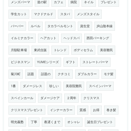
メンズパーマ
道の駅
カフェ
病院
ネイル
プレゼント
学生カット
マクドナルド
スタバ
メンズスタイル
バーバー
ルベル
タカラベルモント
資生堂
JR山陰本線
イルミナカラー
ヘアカット
ヘッドスパ
西田パーキング
月額駐車場
東武住販
トレンド
ボディセラム
美容難民
ビジネスマン
YUMEシリーズ
ギフト
ストレートパーマ
菊川町
話題
話題の
クチコミ
ダブルカラー
モテ髪
1番
ダメージレス
珍しい
美容院難民
スペインパーマ
スペインカール
ダメージケア
２周年
クリスマス
クリスマスプレゼント
インナーカラー
質感
お得
巻き髪
明光義塾
丁寧
夜遅くまで
オシャレ
誕生日プレゼント