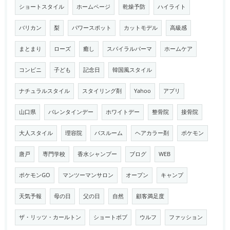
ショートスタイル
ホームページ
乾燥予防
ハイライト
バリカン
梨
パワースポット
カットモデル
高級感
まとまり
ローズ
癒し
スパイラルパーマ
ホームケア
コンビニ
子ども
記念日
韓国風スタイル
ナチュラルスタイル
スタイリング剤
Yahoo
アプリ
山口県
バレンタインデー
ホワイトデー
整骨院
接骨院
大人スタイル
理容院
バスルーム
ヘアカラー剤
ポケモン
唐戸
専門学校
香水シャンプー
ブログ
WEB
ポケモンGO
マンツーマンサロン
オープン
キャンプ
天気予報
母の日
父の日
自然
顧客満足度
ザ・リッツ・カールトン
ショートボブ
ウルフ
ファッション