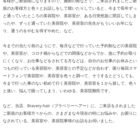
客様がご新規様になりますので、施術の際などで、ご来店されましたご新
規のお客様方と色々とお話しをして聴いたりしていると、今まで長年ずっ
と通っていたところの美容院や、美容室が、ある日突然急に閉店してしま
ったや、ずっと通っていた美容院や、美容室の先生がもういいお年にな
り、通うのをやむを得ずやめた、など。
今までの当たり前のようにで、毎月などで行っていた予約制などの美容院
や、美容室が、コロナ禍からなどでの関係などからでか、急に予約が取り
にくくなり、お仕事などをされてる方などは、自分のお仕事のお休みとい
つもの行っている美容院や、美容室との予定などが合わず、困り毎回スマ
ートフォンで美容院や、美容室を色々と調べて、そうするとどうしても、
今まで行った事のない初めて行く美容院や、美容室を１から探して、色々
と迷い、悩んで困ってしまう、いわゆる、美容院難民です。
など、当店、Bravery-hair（ブラベリーヘアー）に、ご来店をされました
ご新規のお客様方々からの、さまざまな今現在の特にお悩みや、お困りに
なされている、美容室や、美容院事情のお話をお伺いました。