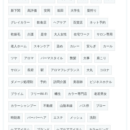
新下関
高評価
安岡
垢田
大学生
梨狩り
グレイカラー
飲食店
ヘアケア
百貨店
ネット予約
乾燥毛
介護
是非
大人女性
在宅ワーク
サロン専用
老人ホーム
スキンケア
染め
カレー
安らぎ
カール
ツヤ
アロマ
パーマスタイル
艶髪
大事
肩こり
サロン
長府
駅
アロマフレグランス
大丸
コロナ
ダメージ処理剤
予約
訪問介護
美容師
ビジネスホテル
プライム
フリーWi-Fi
幡生
カラー専門店
老若男女
カラーシャンプー
不動産
山陰本線
バス停
ブロー
時刻表
バーバーヘア
エステ
メッシュ
洗剤
ヘアアイテム
ブランド
ヘアケアアイテム
カラーリング