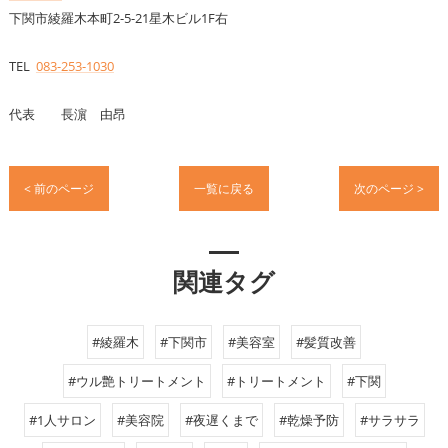
下関市綾羅木本町2-5-21星木ビル1F右
TEL
083-253-1030
代表 長濵 由昂
< 前のページ
一覧に戻る
次のページ >
関連タグ
#綾羅木
#下関市
#美容室
#髪質改善
#ウル艶トリートメント
#トリートメント
#下関
#1人サロン
#美容院
#夜遅くまで
#乾燥予防
#サラサラ