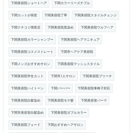
下関美容院ショートヘア
下関カラーリーズナブル
下関カットが得意
下関美容院丁寧
下関美容院スタイルチェンジ
下関クチコミ喫茶店
下関美容院黒染め
下関美容院ウルフヘア
下関美容院カラーシャンプー
下関美容院ヘアマニキュア
下関美容院コスメストレート
下関市ヘアケア美容院
下関メンズおすすめサロン
下関美容院マッシュスタイル
下関美容院学生カット
下関市1人サロン
下関美容院ブリーチ
下関美容院ハイトーン
下関バーバー
下関美容院車椅子対応
下関美容院白髪染め
下関美容院モテ髪
下関美容室パーマ
下関市美容室白髪染め
下関美容院ダブルカラー
下関美容院フェード
下関おすすめヘアサロン