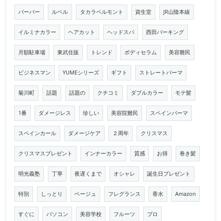
バーバー
ルベル
タカラベルモント
資生堂
JR山陰本線
イルミナカラー
ヘアカット
ヘッドスパ
西田パーキング
月額駐車場
東武住販
トレンド
ボディセラム
美容難民
ビジネスマン
YUMEシリーズ
ギフト
ストレートパーマ
菊川町
話題
話題の
クチコミ
ダブルカラー
モテ髪
1番
ダメージレス
珍しい
美容院難民
スペインパーマ
スペインカール
ダメージケア
２周年
クリスマス
クリスマスプレゼント
インナーカラー
質感
お得
巻き髪
明光義塾
丁寧
夜遅くまで
オシャレ
誕生日プレゼント
特別
しっとり
ベージュ
フレグランス
香水
Amazon
すぐに
パソコン
美容学校
フルーツ
プロ