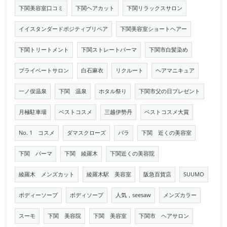
下関美容室口コミ
下関ヘアカット
下関リラックスサロン
イイスタンダードポジティブリペア
下関美容室ショートヘアー
下関トリートメント
下関ストレートパーマ
下関市白髪染め
プライベートサロン
白石麻衣
リクルート
ヘアマニキュア
一ノ俣温泉
下関 温泉
ホタル祭り
下関市父の日プレゼント
月極駐車場
ベストコスメ
三越伊勢丹
ベストコスメ大賞
No. 1 コスメ
ダマスクローズ
バラ
下関 近くの美容室
下関 パーマ
下関 綾羅木
下関近くの美容院
綾羅木 メンズカット
綾羅木駅 美容室
阪急百貨店
SUUMO
ボディーソープ
ボディソープ
人気，seesaw
メンズカラー
スーモ
下関 美容院
下関 美容室
下関市 ヘアサロン