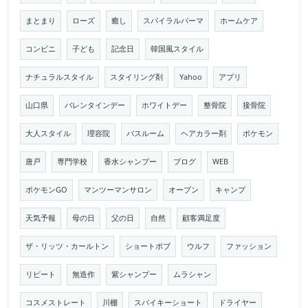
まとまり
ローズ
癒し
スパイラルパーマ
ホームケア
コンビニ
子ども
記念日
韓国風スタイル
ナチュラルスタイル
スタイリング剤
Yahoo
アプリ
山口県
バレンタインデー
ホワイトデー
整骨院
接骨院
大人スタイル
理容院
バスルーム
ヘアカラー剤
ポケモン
唐戸
専門学校
香水シャンプー
ブログ
WEB
ポケモンGO
マンツーマンサロン
オープン
キャンプ
天気予報
母の日
父の日
自然
顧客満足度
ザ・リッツ・カールトン
ショートボブ
ウルフ
ファッション
リピート
無造作
紫シャンプー
ムラシャン
コスメストレート
川棚
スパイキーショート
ドライヤー