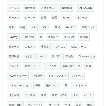
アッシュ
経験豊富
スタイリスト
hairsaln
HAIRSALON
ラーメン
シーソー
楽天
空間
Yahoo!
オリーブ
電車
薬剤
バス
コスパ
観光
食べログ
空間カット
PayPay
日常生活
夏
スカルプ
サッパリ
爽快感
頭皮ケア
ふるさと
理容室
じゃらん
人気シリーズ
美容用品
うどん
バイク
西ノ市
育毛剤
Googleマップ
ゆるふわ
星野リゾート
セイムス
形状記憶パーマ
白髪
J:COMアリーナ
介護施設
ドラッグストア
バイパス
スタイルチェンジ
得意
積水ハウス
塾
ハイトーン
はま寿司
ゴルフ場
頭皮
頭皮トラブル
上質
バーム
車椅子対応
マンツーマン
刈り上げ
平日
温泉
角島