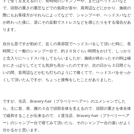
ドで全てを支えるので、長時間のシャンプーや、またはヘッドスパなど
で、頭部の重さの重圧などでの負荷が首や、肩周辺などにかかり、施術の
際にもお客様方がそれらによってなどで、シャンプーや、ヘッドスパなど
が終わった後に、逆にその反動でストレスなどを感じたりをする場合があ
ります。
自分も昔ですが初めて、近くの美容院でヘッドスパをして頂いた時に、長
時間ごく一般のシャンプー台で、約２０分ぐらい時間をかけて、しっかり
と念入りにヘッドスパをしてもらいましたが、施術が終わったその時は確
かにさっぱりしてとても気持ち良かったのですが、次の日から３日間ぐら
いの間、首周辺などがむち打ちのようにで痛くてで、ヘッドスパをせっか
くして頂いたんですが、ちょっと後悔をしたことがありました。
ですが、当店、Bravery-hair（ブラベリーヘアー）のユメシャンでした
ら、主に首、肩、腰の３点で頭部全体を支えるので、頭部の重さを体全体
で緩和することが出来るので、１度当店、Bravery-hair（ブラベリーヘア
ー）のシャンプー台で寝てみて頂いたら、そのシャンプー台の違いがよく
分かるかと思います。