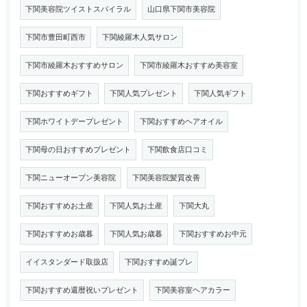
下関美容院ツイストスパイラル
山口県下関市美容院
下関市豊田町西市
下関綾羅木人気サロン
下関市綾羅木おすすめサロン
下関市綾羅木おすすめ美容室
下関おすすめギフト
下関人気プレゼント
下関人気ギフト
下関ホワイトデープレゼント
下関おすすめヘアオイル
下関母の日おすすめプレゼント
下関飲食店口コミ
下関ニューオープン美容院
下関美容院髪質改善
下関おすすめお土産
下関人気お土産
下関大丸
下関おすすめお歳暮
下関人気お歳暮
下関おすすめお中元
イイスタンダード取扱店
下関おすすめ誕プレ
下関おすすめ還暦祝いプレゼント
下関美容室ヘアカラー