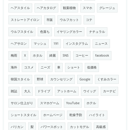
ヘアスタイル
ヘアカタログ
観葉植物
スマホ
グレージュ
ストレートアイロン
市販
ウルフカット
コテ
ウルフスタイル
色落ち
イヤリングカラー
ナチュラル
ヘアサロン
マッシュ
191
インスタグラム
ニュース
梅雨
X
ホタル
綺麗
SNS
コーヒー
facebook
海外
コスメ
ニーズ
車
ショート
低価格
韓国スタイル
野球
カウンセリング
Google
くすみカラー
雑誌
大人
ドライブ
アットホーム
ウイッグ
カーナビ
サロン仕上がり
スマホゲーム
YouTube
ホテル
ショートスタイル
ホームページ
乾燥予防
ハイライト
バリカン
梨
パワースポット
カットモデル
高級感