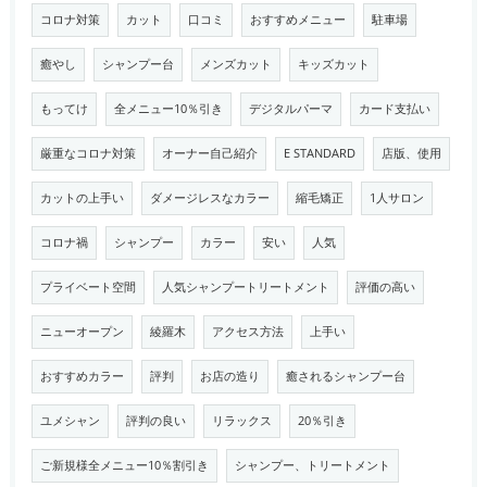
コロナ対策
カット
口コミ
おすすめメニュー
駐車場
癒やし
シャンプー台
メンズカット
キッズカット
もってけ
全メニュー10％引き
デジタルパーマ
カード支払い
厳重なコロナ対策
オーナー自己紹介
E STANDARD
店版、使用
カットの上手い
ダメージレスなカラー
縮毛矯正
1人サロン
コロナ禍
シャンプー
カラー
安い
人気
プライベート空間
人気シャンプートリートメント
評価の高い
ニューオープン
綾羅木
アクセス方法
上手い
おすすめカラー
評判
お店の造り
癒されるシャンプー台
ユメシャン
評判の良い
リラックス
20％引き
ご新規様全メニュー10％割引き
シャンプー、トリートメント