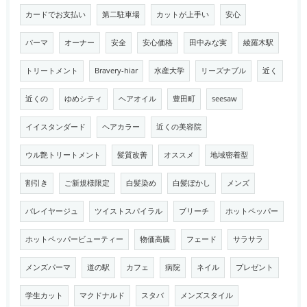
カードでお支払い
第二駐車場
カットが上手い
安心
パーマ
オーナー
安全
安心価格
田中みな実
綾羅木駅
トリートメント
Bravery-hiar
水産大学
リーズナブル
近く
近くの
ゆめシティ
ヘアオイル
豊田町
seesaw
イイスタンダード
ヘアカラー
近くの美容院
ウル艶トリートメント
髪質改善
オススメ
地域密着型
割引き
ご新規様限定
白髪染め
白髪ぼかし
メンズ
バレイヤージュ
ツイストスパイラル
ブリーチ
ホットペッパー
ホットペッパービューティー
物価高騰
フェード
サラサラ
メンズパーマ
道の駅
カフェ
病院
ネイル
プレゼント
学生カット
マクドナルド
スタバ
メンズスタイル