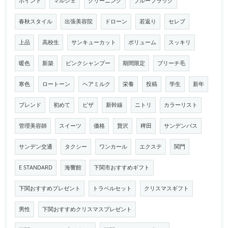
ポイント
マルシェ
クリーニング
ブルーブラック
春秋スタイル
出張美容院
ドローン
若返り
セレブ
上品
高校生
サンキューカット
ボリューム
スッキリ
暖色
新築
ピンクシャンプー
期間限定
ブリーチ毛
寒色
ロートーン
ヘアミルク
栄養
投稿
学生
新年
ブレンド
初めて
ピザ
新幹線
ニトリ
カラーリスト
管理美容師
スイーツ
価格
贅沢
稗田
サンデンバス
サンデン交通
タクシー
ワンカール
エクステ
関門
E STANDARD
海響館
下関市おすすめギフト
下関おすすめプレゼント
トラベルセット
クリスマスギフト
男性
下関おすすめクリスマスプレゼント