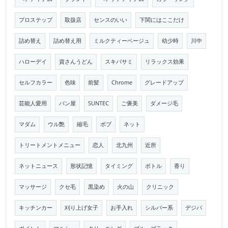
プロステップ
取扱店
センスのいい
下関にはここだけ
詰め替え
詰め替え用
ミルクティーベージュ
幼少時
川中
ハローデイ
資さんうどん
スキバサミ
リラックス効果
セルフカラー
色味
前髪
Chrome
グレードアップ
芸能人愛用
パン屋
SUNTEC
ご褒美
ダメージ毛
マダム
ウル艶
縮毛
ボブ
ネット
トリートメントメニュー
恋人
北九州
近所
ネットニュース
形状記憶
タイミング
ボトル
香り
マッサージ
クセ毛
黒染め
火の山
クリニック
キッチンカー
刈り上げ女子
お手入れ
シルバー系
デジパ