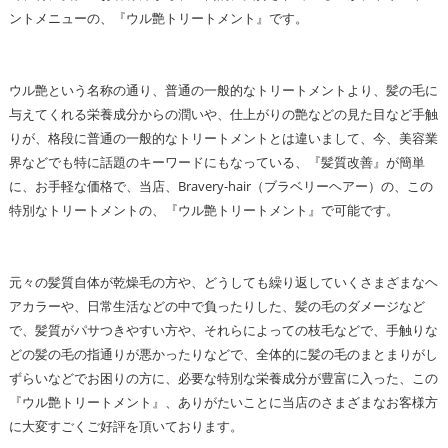
ントメニューの、『ウル艶トリートメント』です。
ウル艶という名称の通り、普通の一般的なトリートメントより、髪の毛に
与えてくれる栄養成分からの潤いや、仕上がりの艶などの見た目など手触
りが、格段に普通の一般的なトリートメントとは違いまして、今、美容業
界などでも特に話題のキーワードにもなっている、『髪質改善』が簡単
に、お手軽な価格で、当店、Bravery-hair（ブラベリーヘアー）の、この
特別なトリートメントの、『ウル艶トリートメント』で可能です。
元々の髪質自体が乾燥毛の方や、どうしても繰り返していくさまざまなヘ
アカラーや、日常生活などの中で負ったりした、髪の毛のダメージなど
で、髪質がパサつきやすい方や、それらによっての枝毛などで、手触りな
どの髪の毛の指通りが悪かったりなどで、全体的に髪の毛のまとまりがし
ずらいなどでお困りの方に、必要な特別な栄養成分が豊富に入った、この
『ウル艶トリートメント』、ありがたいことに当店のさまざまなお客様方
に大変すごくご好評を頂いております。