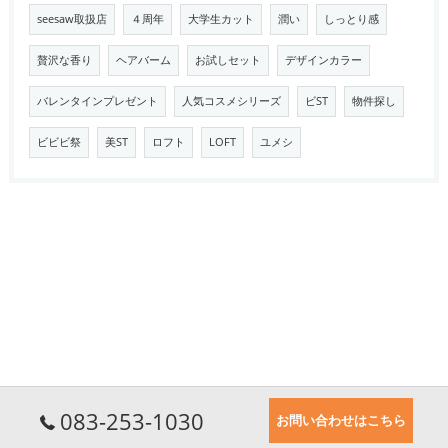
seesaw取扱店
４周年
大学生カット
潤い
しっとり感
贅沢な香り
ヘアバーム
お試しセット
デザインカラー
バレンタインプレゼント
人気コスメシリーズ
ビST
物件探し
ビビビ祭
美ST
ロフト
LOFT
ユメシ
083-253-1030
お問い合わせはこちら