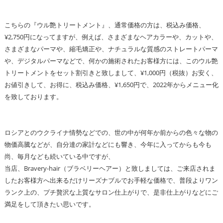
こちらの『ウル艶トリートメント』、通常価格の方は、税込み価格、
¥2,750円になってますが、例えば、さまざまなヘアカラーや、カットや、
さまざまなパーマや、縮毛矯正や、ナチュラルな質感のストレートパーマ
や、デジタルパーマなどで、何かの施術されたお客様方には、このウル艶
トリートメントをセット割引きと致しまして、¥1,000円（税抜）お安く、
お値引きして、お得に、税込み価格、¥1,650円で、2022年からメニュー化
を致しております。
ロシアとのウクライナ情勢などでの、世の中が何年か前からの色々な物の
物価高騰などが、自分達の家計などにも響き、今年に入ってからも今も
尚、毎月なども続いている中ですが、
当店、Bravery-hair（ブラベリーヘアー）と致しましては、ご来店されま
したお客様方へ出来るだけリーズナブルでお手軽な価格で、普段よりワン
ランク上の、プチ贅沢な上質なサロン仕上がりで、是非仕上がりなどにご
満足をして頂きたい思いです。