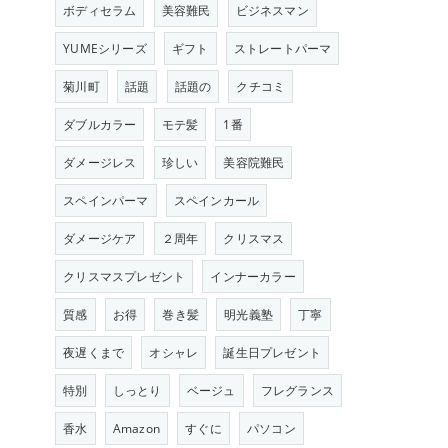
ボディセラム
美容難民
ビジネスマン
YUMEシリーズ
ギフト
ストレートパーマ
菊川町
話題
話題の
クチコミ
ダブルカラー
モテ髪
1番
ダメージレス
珍しい
美容院難民
スペインパーマ
スペインカール
ダメージケア
２周年
クリスマス
クリスマスプレゼント
インナーカラー
質感
お得
巻き髪
明光義塾
丁寧
夜遅くまで
オシャレ
誕生日プレゼント
特別
しっとり
ベージュ
フレグランス
香水
Amazon
すぐに
パソコン