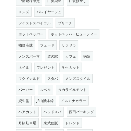
ご新規様限定
白髪染め
白髪ぼかし
メンズ
バレイヤージュ
ツイストスパイラル
ブリーチ
ホットペッパー
ホットペッパービューティー
物価高騰
フェード
サラサラ
メンズパーマ
道の駅
カフェ
病院
ネイル
プレゼント
学生カット
マクドナルド
スタバ
メンズスタイル
バーバー
ルベル
タカラベルモント
資生堂
JR山陰本線
イルミナカラー
ヘアカット
ヘッドスパ
西田パーキング
月額駐車場
東武住販
トレンド