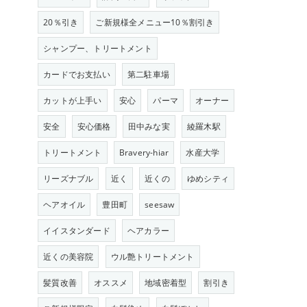
20％引き
ご新規様全メニュー10％割引き
シャンプー、トリートメント
カードでお支払い
第二駐車場
カットが上手い
安心
パーマ
オーナー
安全
安心価格
田中みな実
綾羅木駅
トリートメント
Bravery-hiar
水産大学
リーズナブル
近く
近くの
ゆめシティ
ヘアオイル
豊田町
seesaw
イイスタンダード
ヘアカラー
近くの美容院
ウル艶トリートメント
髪質改善
オススメ
地域密着型
割引き