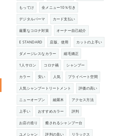
もってけ
全メニュー10％引き
デジタルパーマ
カード支払い
厳重なコロナ対策
オーナー自己紹介
E STANDARD
店版、使用
カットの上手い
ダメージレスなカラー
縮毛矯正
1人サロン
コロナ禍
シャンプー
カラー
安い
人気
プライベート空間
人気シャンプートリートメント
評価の高い
ニューオープン
綾羅木
アクセス方法
上手い
おすすめカラー
評判
お店の造り
癒されるシャンプー台
ユメシャン
評判の良い
リラックス