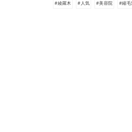
#綾羅木
#人気
#美容院
#縮毛