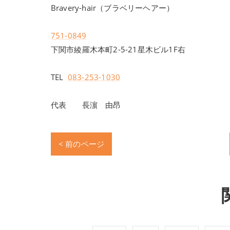
Bravery-hair（ブラベリーヘアー）
751-0849
下関市綾羅木本町2-5-21星木ビル1F右
TEL
083-253-1030
代表 長濵 由昂
< 前のページ