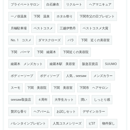
プライベートサロン
白石麻衣
リクルート
ヘアマニキュア
一ノ俣温泉
下関 温泉
ホタル祭り
下関市父の日プレゼント
月極駐車場
ベストコスメ
三越伊勢丹
ベストコスメ大賞
No. 1 コスメ
ダマスクローズ
バラ
下関 近くの美容室
下関 パーマ
下関 綾羅木
下関近くの美容院
綾羅木 メンズカット
綾羅木駅 美容室
阪急百貨店
SUUMO
ボディーソープ
ボディソープ
人気，seesaw
メンズカラー
スーモ
下関 美容院
下関 美容室
下関市 ヘアサロン
seesaw取扱店
４周年
大学生カット
潤い
しっとり感
贅沢な香り
ヘアバーム
お試しセット
デザインカラー
バレンタインプレゼント
人気コスメシリーズ
ビST
物件探し