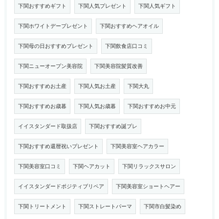
下関おすすめギフト
下関人気プレゼント
下関人気ギフト
下関ホワイトデープレゼント
下関おすすめヘアオイル
下関母の日おすすめプレゼント
下関飲食店口コミ
下関ニューオープン美容院
下関美容院髪質改善
下関おすすめお土産
下関人気お土産
下関大丸
下関おすすめお歳暮
下関人気お歳暮
下関おすすめお中元
イイスタンダード取扱店
下関おすすめ誕プレ
下関おすすめ還暦祝いプレゼント
下関美容室ヘアカラー
下関美容室口コミ
下関ヘアカット
下関リラックスサロン
イイスタンダードポジティブリペア
下関美容室ショートヘアー
下関トリートメント
下関ストレートパーマ
下関市白髪染め