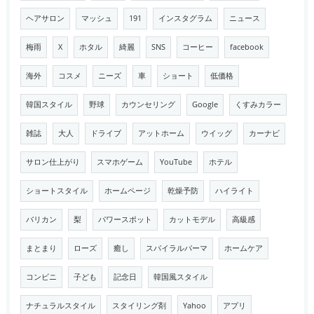
ヘアサロン
マッシュ
191
インスタグラム
ニュース
梅雨
X
ホタル
綺麗
SNS
コーヒー
facebook
海外
コスメ
ニーズ
車
ショート
低価格
韓国スタイル
野球
カウンセリング
Google
くすみカラー
雑誌
大人
ドライブ
アットホーム
ウイッグ
カーナビ
サロン仕上がり
スマホゲーム
YouTube
ホテル
ショートスタイル
ホームページ
乾燥予防
ハイライト
バリカン
梨
パワースポット
カットモデル
高級感
まとまり
ローズ
癒し
スパイラルパーマ
ホームケア
コンビニ
子ども
記念日
韓国風スタイル
ナチュラルスタイル
スタイリング剤
Yahoo
アプリ