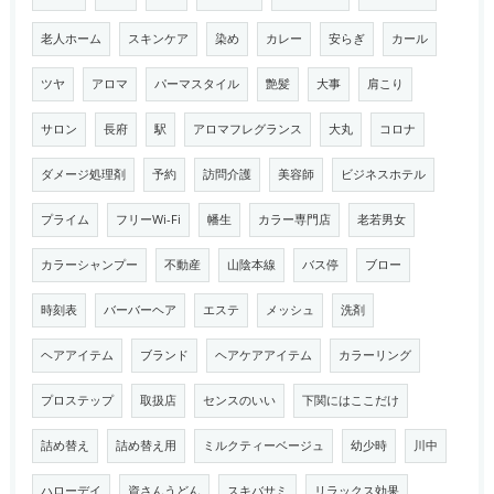
老人ホーム
スキンケア
染め
カレー
安らぎ
カール
ツヤ
アロマ
パーマスタイル
艶髪
大事
肩こり
サロン
長府
駅
アロマフレグランス
大丸
コロナ
ダメージ処理剤
予約
訪問介護
美容師
ビジネスホテル
プライム
フリーWi-Fi
幡生
カラー専門店
老若男女
カラーシャンプー
不動産
山陰本線
バス停
ブロー
時刻表
バーバーヘア
エステ
メッシュ
洗剤
ヘアアイテム
ブランド
ヘアケアアイテム
カラーリング
プロステップ
取扱店
センスのいい
下関にはここだけ
詰め替え
詰め替え用
ミルクティーベージュ
幼少時
川中
ハローデイ
資さんうどん
スキバサミ
リラックス効果