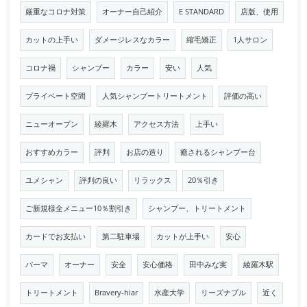
厳重なコロナ対策
オーナー自己紹介
E STANDARD
店版、使用
カットの上手い
ダメージレスなカラー
縮毛矯正
1人サロン
コロナ禍
シャンプー
カラー
安い
人気
プライベート空間
人気シャンプートリートメント
評価の高い
ニューオープン
綾羅木
アクセス方法
上手い
おすすめカラー
評判
お店の造り
癒されるシャンプー台
ユメシャン
評判の良い
リラックス
20％引き
ご新規様全メニュー10％割引き
シャンプー、トリートメント
カードでお支払い
第二駐車場
カットが上手い
安心
パーマ
オーナー
安全
安心価格
田中みな実
綾羅木駅
トリートメント
Bravery-hiar
水産大学
リーズナブル
近く