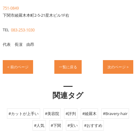
751-0849
下関市綾羅木本町2-5-21星木ビル1F右
TEL
083-253-1030
代表 長濵 由昂
< 前のページ
一覧に戻る
次のページ >
関連タグ
#カットが上手い
#美容院
#評判
#綾羅木
#Bravery-hair
#人気
#下関
#安い
#おすすめ