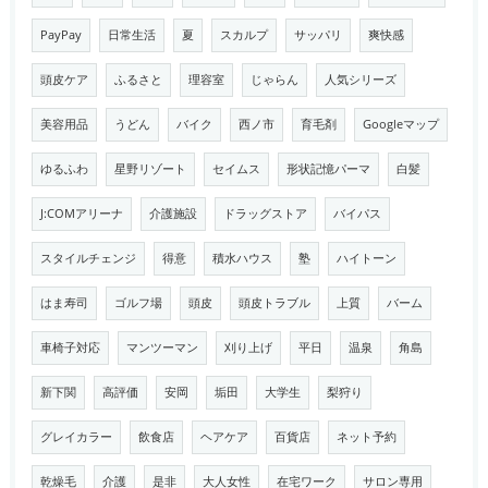
PayPay
日常生活
夏
スカルプ
サッパリ
爽快感
頭皮ケア
ふるさと
理容室
じゃらん
人気シリーズ
美容用品
うどん
バイク
西ノ市
育毛剤
Googleマップ
ゆるふわ
星野リゾート
セイムス
形状記憶パーマ
白髪
J:COMアリーナ
介護施設
ドラッグストア
バイパス
スタイルチェンジ
得意
積水ハウス
塾
ハイトーン
はま寿司
ゴルフ場
頭皮
頭皮トラブル
上質
バーム
車椅子対応
マンツーマン
刈り上げ
平日
温泉
角島
新下関
高評価
安岡
垢田
大学生
梨狩り
グレイカラー
飲食店
ヘアケア
百貨店
ネット予約
乾燥毛
介護
是非
大人女性
在宅ワーク
サロン専用