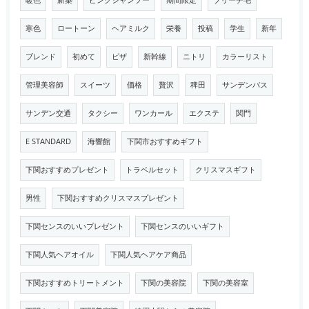
暖色
新築
ピンクシャンプー
期間限定
ブリーチ毛
寒色
ロートーン
ヘアミルク
栄養
投稿
学生
新年
ブレンド
初めて
ピザ
新幹線
ニトリ
カラーリスト
管理美容師
スイーツ
価格
贅沢
稗田
サンデンバス
サンデン交通
タクシー
ワンカール
エクステ
関門
E STANDARD
海響館
下関市おすすめギフト
下関おすすめプレゼント
トラベルセット
クリスマスギフト
男性
下関おすすめクリスマスプレゼント
下関センスのいいプレゼント
下関センスのいいギフト
下関人気ヘアオイル
下関人気ヘアケア商品
下関おすすめトリートメント
下関の美容院
下関の美容室