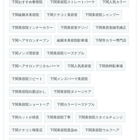
下関おすすめ整骨院
下関美容院ストレートパーマ
下関人気カラー
下関綾羅木美容院
下関クチコミ美容室
下関美容院シャンプー
下関美容院インナーカラー
下関美容室デジパ
下関美容室縮毛矯正
下関ヘアサロンオープン
綾羅木美容院駐車場
下関市カラー専門店
下関メンズ理容室
下関美容院リーズナブル
下関ヘアサロンデジタルパーマ
下関人気美容室
下関有料駐車場
下関美容院リピート
下関メンズパーマ美容院
下関美容院白髪ぼかし
下関美容院ダメージケア
下関美容院ショートヘア
下関カラーリーズナブル
下関カットが得意
下関美容院丁寧
下関美容院スタイルチェンジ
下関クチコミ喫茶店
下関美容院黒染め
下関美容院ウルフヘア