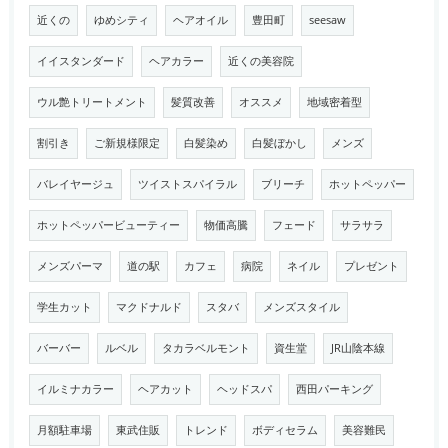
近くの
ゆめシティ
ヘアオイル
豊田町
seesaw
イイスタンダード
ヘアカラー
近くの美容院
ウル艶トリートメント
髪質改善
オススメ
地域密着型
割引き
ご新規様限定
白髪染め
白髪ぼかし
メンズ
バレイヤージュ
ツイストスパイラル
ブリーチ
ホットペッパー
ホットペッパービューティー
物価高騰
フェード
サラサラ
メンズパーマ
道の駅
カフェ
病院
ネイル
プレゼント
学生カット
マクドナルド
スタバ
メンズスタイル
バーバー
ルベル
タカラベルモント
資生堂
JR山陰本線
イルミナカラー
ヘアカット
ヘッドスパ
西田パーキング
月額駐車場
東武住販
トレンド
ボディセラム
美容難民