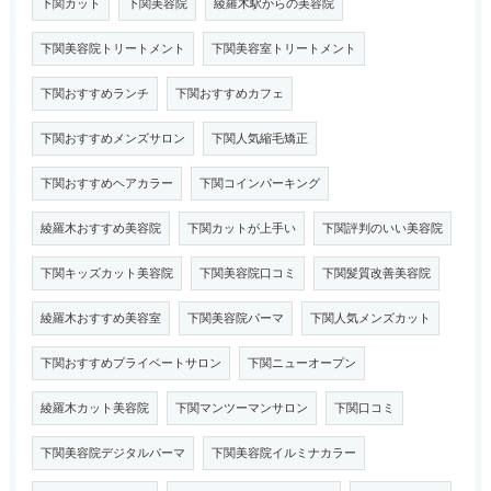
下関カット
下関美容院
綾羅木駅からの美容院
下関美容院トリートメント
下関美容室トリートメント
下関おすすめランチ
下関おすすめカフェ
下関おすすめメンズサロン
下関人気縮毛矯正
下関おすすめヘアカラー
下関コインパーキング
綾羅木おすすめ美容院
下関カットが上手い
下関評判のいい美容院
下関キッズカット美容院
下関美容院口コミ
下関髪質改善美容院
綾羅木おすすめ美容室
下関美容院パーマ
下関人気メンズカット
下関おすすめプライベートサロン
下関ニューオープン
綾羅木カット美容院
下関マンツーマンサロン
下関口コミ
下関美容院デジタルパーマ
下関美容院イルミナカラー