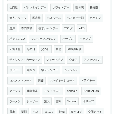
山口県
バレンタインデー
ホワイトデー
整骨院
接骨院
大人スタイル
理容院
バスルーム
ヘアカラー剤
ポケモン
唐戸
専門学校
香水シャンプー
ブログ
WEB
ポケモンGO
マンツーマンサロン
オープン
キャンプ
天気予報
母の日
父の日
自然
顧客満足度
ザ・リッツ・カールトン
ショートボブ
ウルフ
ファッション
リピート
無造作
紫シャンプー
ムラシャン
コスメストレート
川棚
スパイキーショート
ドライヤー
アッシュ
経験豊富
スタイリスト
hairsaln
HAIRSALON
ラーメン
シーソー
楽天
空間
Yahoo!
オリーブ
電車
薬剤
バス
コスパ
観光
食べログ
空間カット