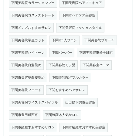
下関美容院カラーシャンプー
下関美容院ヘアマニキュア
下関美容院コスメストレート
下関市ヘアケア美容院
下関メンズおすすめサロン
下関美容院マッシュスタイル
下関美容院学生カット
下関市1人サロン
下関美容院ブリーチ
下関美容院ハイトーン
下関バーバー
下関美容院車椅子対応
下関美容院白髪染め
下関美容院モテ髪
下関美容室パーマ
下関市美容室白髪染め
下関美容院ダブルカラー
下関美容院フェード
下関おすすめヘアサロン
下関美容院ツイストスパイラル
山口県下関市美容院
下関市豊田町西市
下関綾羅木人気サロン
下関市綾羅木おすすめサロン
下関市綾羅木おすすめ美容室