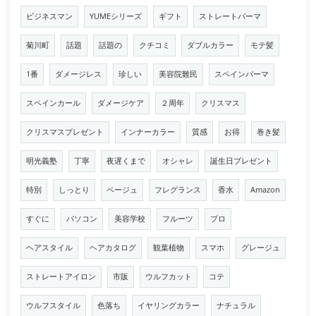
ビジネスマン
YUMEシリーズ
ギフト
ストレートパーマ
菊川町
話題
話題の
クチコミ
ダブルカラー
モテ髪
1番
ダメージレス
珍しい
美容院難民
スペインパーマ
スペインカール
ダメージケア
２周年
クリスマス
クリスマスプレゼント
インナーカラー
質感
お得
巻き髪
明光義塾
丁寧
夜遅くまで
オシャレ
誕生日プレゼント
特別
しっとり
ベージュ
フレグランス
香水
Amazon
すぐに
パソコン
美容学校
フルーツ
プロ
ヘアスタイル
ヘアカタログ
観葉植物
スマホ
グレージュ
ストレートアイロン
市販
ウルフカット
コテ
ウルフスタイル
色落ち
イヤリングカラー
ナチュラル