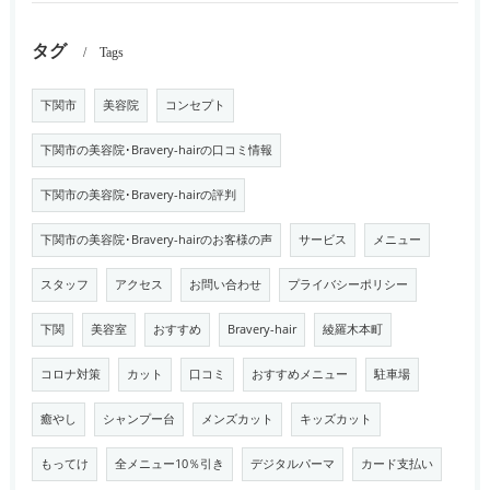
タグ
Tags
下関市
美容院
コンセプト
下関市の美容院･Bravery-hairの口コミ情報
下関市の美容院･Bravery-hairの評判
下関市の美容院･Bravery-hairのお客様の声
サービス
メニュー
スタッフ
アクセス
お問い合わせ
プライバシーポリシー
下関
美容室
おすすめ
Bravery-hair
綾羅木本町
コロナ対策
カット
口コミ
おすすめメニュー
駐車場
癒やし
シャンプー台
メンズカット
キッズカット
もってけ
全メニュー10％引き
デジタルパーマ
カード支払い