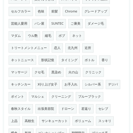
セルフカラー
色味
前髪
Chrome
グレードアップ
芸能人愛用
パン屋
SUNTEC
ご褒美
ダメージ毛
マダム
ウル艶
縮毛
ボブ
ネット
トリートメントメニュー
恋人
北九州
近所
ネットニュース
形状記憶
タイミング
ボトル
香り
マッサージ
クセ毛
黒染め
火の山
クリニック
キッチンカー
刈り上げ女子
お手入れ
シルバー系
デジパ
ポイント
マルシェ
クリーニング
ブルーブラック
春秋スタイル
出張美容院
ドローン
若返り
セレブ
上品
高校生
サンキューカット
ボリューム
スッキリ