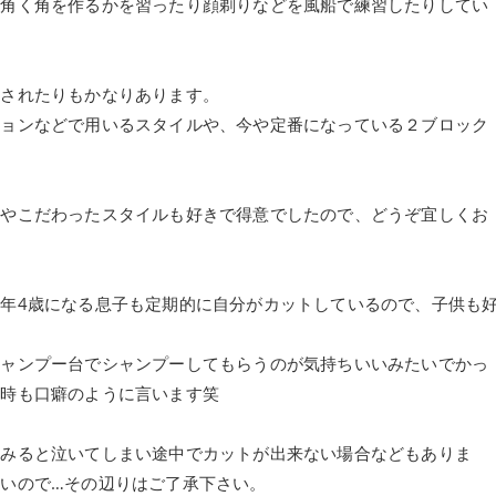
四角く角を作るかを習ったり顔剃りなどを風船で練習したりしてい
文されたりもかなりあります。
ションなどで用いるスタイルや、今や定番になっている２ブロック
ルやこだわったスタイルも好きで得意でしたので、どうぞ宜しくお
年4歳になる息子も定期的に自分がカットしているので、子供も
シャンプー台でシャンプーしてもらうのが気持ちいいみたいでかっ
る時も口癖のように言います笑
をみると泣いてしまい途中でカットが出来ない場合などもありま
いので…その辺りはご了承下さい。