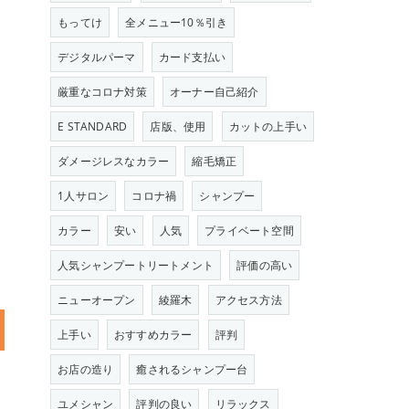
もってけ
全メニュー10％引き
デジタルパーマ
カード支払い
厳重なコロナ対策
オーナー自己紹介
E STANDARD
店版、使用
カットの上手い
ダメージレスなカラー
縮毛矯正
1人サロン
コロナ禍
シャンプー
カラー
安い
人気
プライベート空間
人気シャンプートリートメント
評価の高い
ニューオープン
綾羅木
アクセス方法
上手い
おすすめカラー
評判
お店の造り
癒されるシャンプー台
ユメシャン
評判の良い
リラックス