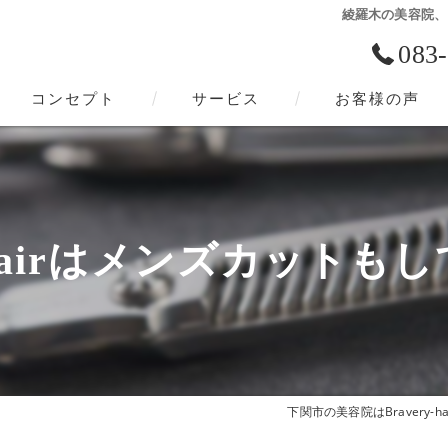
綾羅木の美容院、B
083
コンセプト
サービス
お客様の声
下関市の美容院･Bravery-hairの口コミ情報
下関市の美容院･Bravery-hairの評判
y-hairはメンズカット
下関市の美容院･Bravery-hairのお客様の声
下関市の美容院はBravery-ha