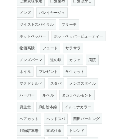
ご新規様限定
白髪染め
白髪ぼかし
メンズ
バレイヤージュ
ツイストスパイラル
ブリーチ
ホットペッパー
ホットペッパービューティー
物価高騰
フェード
サラサラ
メンズパーマ
道の駅
カフェ
病院
ネイル
プレゼント
学生カット
マクドナルド
スタバ
メンズスタイル
バーバー
ルベル
タカラベルモント
資生堂
JR山陰本線
イルミナカラー
ヘアカット
ヘッドスパ
西田パーキング
月額駐車場
東武住販
トレンド