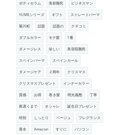
ボディセラム
美容難民
ビジネスマン
YUMEシリーズ
ギフト
ストレートパーマ
菊川町
話題
話題の
クチコミ
ダブルカラー
モテ髪
1番
ダメージレス
珍しい
美容院難民
スペインパーマ
スペインカール
ダメージケア
２周年
クリスマス
クリスマスプレゼント
インナーカラー
質感
お得
巻き髪
明光義塾
丁寧
夜遅くまで
オシャレ
誕生日プレゼント
特別
しっとり
ベージュ
フレグランス
香水
Amazon
すぐに
パソコン