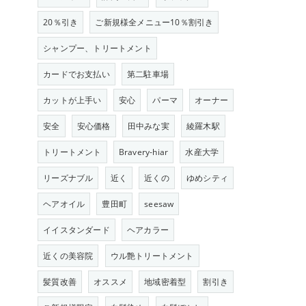
20％引き
ご新規様全メニュー10％割引き
シャンプー、トリートメント
カードでお支払い
第二駐車場
カットが上手い
安心
パーマ
オーナー
安全
安心価格
田中みな実
綾羅木駅
トリートメント
Bravery-hiar
水産大学
リーズナブル
近く
近くの
ゆめシティ
ヘアオイル
豊田町
seesaw
イイスタンダード
ヘアカラー
近くの美容院
ウル艶トリートメント
髪質改善
オススメ
地域密着型
割引き