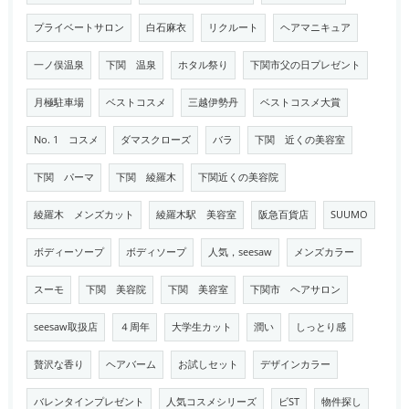
プライベートサロン
白石麻衣
リクルート
ヘアマニキュア
一ノ俣温泉
下関 温泉
ホタル祭り
下関市父の日プレゼント
月極駐車場
ベストコスメ
三越伊勢丹
ベストコスメ大賞
No. 1 コスメ
ダマスクローズ
バラ
下関 近くの美容室
下関 パーマ
下関 綾羅木
下関近くの美容院
綾羅木 メンズカット
綾羅木駅 美容室
阪急百貨店
SUUMO
ボディーソープ
ボディソープ
人気，seesaw
メンズカラー
スーモ
下関 美容院
下関 美容室
下関市 ヘアサロン
seesaw取扱店
４周年
大学生カット
潤い
しっとり感
贅沢な香り
ヘアバーム
お試しセット
デザインカラー
バレンタインプレゼント
人気コスメシリーズ
ビST
物件探し