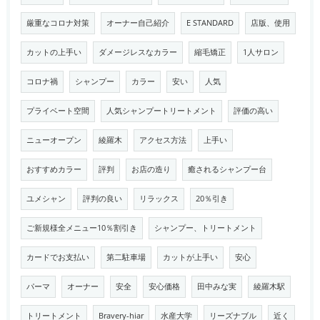
厳重なコロナ対策
オーナー自己紹介
E STANDARD
店版、使用
カットの上手い
ダメージレスなカラー
縮毛矯正
1人サロン
コロナ禍
シャンプー
カラー
安い
人気
プライベート空間
人気シャンプートリートメント
評価の高い
ニューオープン
綾羅木
アクセス方法
上手い
おすすめカラー
評判
お店の造り
癒されるシャンプー台
ユメシャン
評判の良い
リラックス
20％引き
ご新規様全メニュー10％割引き
シャンプー、トリートメント
カードでお支払い
第二駐車場
カットが上手い
安心
パーマ
オーナー
安全
安心価格
田中みな実
綾羅木駅
トリートメント
Bravery-hiar
水産大学
リーズナブル
近く