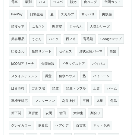
電車
薬剤
バス
コスパ
観光
食べログ
空間カット
PayPay
日常生活
夏
スカルプ
サッパリ
爽快感
頭皮ケア
ふるさと
理容室
じゃらん
人気シリーズ
美容用品
うどん
バイク
西ノ市
育毛剤
Googleマップ
ゆるふわ
星野リゾート
セイムス
形状記憶パーマ
白髪
J:COMアリーナ
介護施設
ドラッグストア
バイパス
スタイルチェンジ
得意
積水ハウス
塾
ハイトーン
はま寿司
ゴルフ場
頭皮
頭皮トラブル
上質
バーム
車椅子対応
マンツーマン
刈り上げ
平日
温泉
角島
新下関
高評価
安岡
垢田
大学生
梨狩り
グレイカラー
飲食店
ヘアケア
百貨店
ネット予約