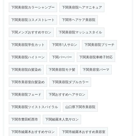
下関美容院カラーシャンプー
下関美容院ヘアマニキュア
下関美容院コスメストレート
下関市ヘアケア美容院
下関メンズおすすめサロン
下関美容院マッシュスタイル
下関美容院学生カット
下関市1人サロン
下関美容院ブリーチ
下関美容院ハイトーン
下関バーバー
下関美容院車椅子対応
下関美容院白髪染め
下関美容院モテ髪
下関美容室パーマ
下関市美容室白髪染め
下関美容院ダブルカラー
下関美容院フェード
下関おすすめヘアサロン
下関美容院ツイストスパイラル
山口県下関市美容院
下関市豊田町西市
下関綾羅木人気サロン
下関市綾羅木おすすめサロン
下関市綾羅木おすすめ美容室