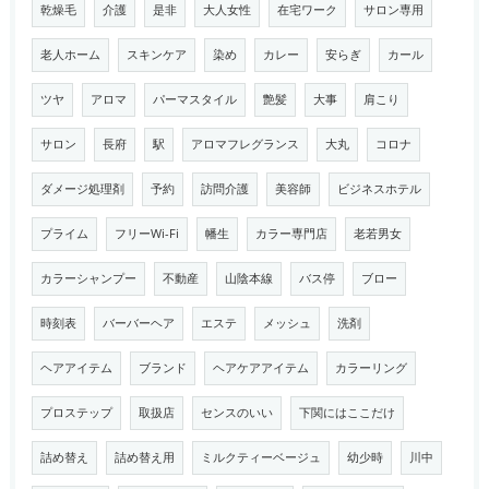
乾燥毛
介護
是非
大人女性
在宅ワーク
サロン専用
老人ホーム
スキンケア
染め
カレー
安らぎ
カール
ツヤ
アロマ
パーマスタイル
艶髪
大事
肩こり
サロン
長府
駅
アロマフレグランス
大丸
コロナ
ダメージ処理剤
予約
訪問介護
美容師
ビジネスホテル
プライム
フリーWi-Fi
幡生
カラー専門店
老若男女
カラーシャンプー
不動産
山陰本線
バス停
ブロー
時刻表
バーバーヘア
エステ
メッシュ
洗剤
ヘアアイテム
ブランド
ヘアケアアイテム
カラーリング
プロステップ
取扱店
センスのいい
下関にはここだけ
詰め替え
詰め替え用
ミルクティーベージュ
幼少時
川中