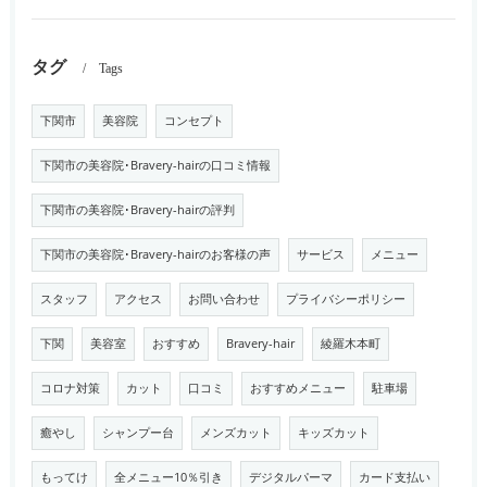
タグ
Tags
下関市
美容院
コンセプト
下関市の美容院･Bravery-hairの口コミ情報
下関市の美容院･Bravery-hairの評判
下関市の美容院･Bravery-hairのお客様の声
サービス
メニュー
スタッフ
アクセス
お問い合わせ
プライバシーポリシー
下関
美容室
おすすめ
Bravery-hair
綾羅木本町
コロナ対策
カット
口コミ
おすすめメニュー
駐車場
癒やし
シャンプー台
メンズカット
キッズカット
もってけ
全メニュー10％引き
デジタルパーマ
カード支払い