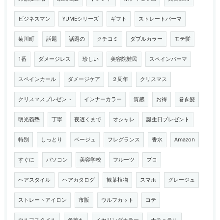
ビジネスマン
YUMEシリーズ
ギフト
ストレートパーマ
菊川町
話題
話題の
クチコミ
ダブルカラー
モテ髪
1番
ダメージレス
珍しい
美容院難民
スペインパーマ
スペインカール
ダメージケア
２周年
クリスマス
クリスマスプレゼント
インナーカラー
質感
お得
巻き髪
明光義塾
丁寧
夜遅くまで
オシャレ
誕生日プレゼント
特別
しっとり
ベージュ
フレグランス
香水
Amazon
すぐに
パソコン
美容学校
フルーツ
プロ
ヘアスタイル
ヘアカタログ
観葉植物
スマホ
グレージュ
ストレートアイロン
市販
ウルフカット
コテ