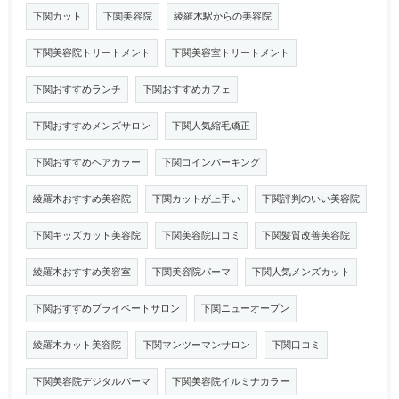
下関カット
下関美容院
綾羅木駅からの美容院
下関美容院トリートメント
下関美容室トリートメント
下関おすすめランチ
下関おすすめカフェ
下関おすすめメンズサロン
下関人気縮毛矯正
下関おすすめヘアカラー
下関コインパーキング
綾羅木おすすめ美容院
下関カットが上手い
下関評判のいい美容院
下関キッズカット美容院
下関美容院口コミ
下関髪質改善美容院
綾羅木おすすめ美容室
下関美容院パーマ
下関人気メンズカット
下関おすすめプライベートサロン
下関ニューオープン
綾羅木カット美容院
下関マンツーマンサロン
下関口コミ
下関美容院デジタルパーマ
下関美容院イルミナカラー