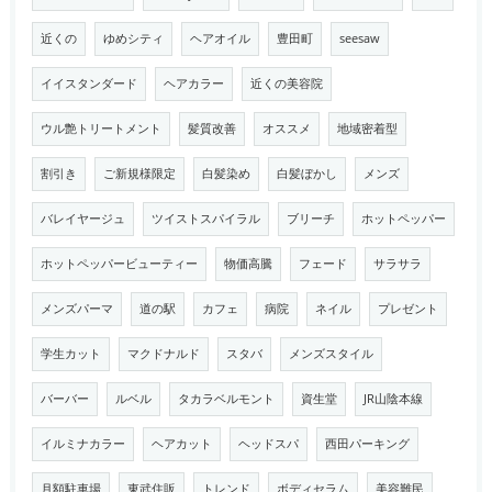
近くの
ゆめシティ
ヘアオイル
豊田町
seesaw
イイスタンダード
ヘアカラー
近くの美容院
ウル艶トリートメント
髪質改善
オススメ
地域密着型
割引き
ご新規様限定
白髪染め
白髪ぼかし
メンズ
バレイヤージュ
ツイストスパイラル
ブリーチ
ホットペッパー
ホットペッパービューティー
物価高騰
フェード
サラサラ
メンズパーマ
道の駅
カフェ
病院
ネイル
プレゼント
学生カット
マクドナルド
スタバ
メンズスタイル
バーバー
ルベル
タカラベルモント
資生堂
JR山陰本線
イルミナカラー
ヘアカット
ヘッドスパ
西田パーキング
月額駐車場
東武住販
トレンド
ボディセラム
美容難民