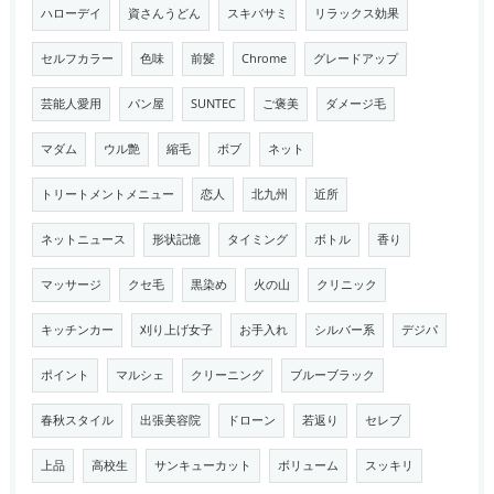
ハローデイ
資さんうどん
スキバサミ
リラックス効果
セルフカラー
色味
前髪
Chrome
グレードアップ
芸能人愛用
パン屋
SUNTEC
ご褒美
ダメージ毛
マダム
ウル艶
縮毛
ボブ
ネット
トリートメントメニュー
恋人
北九州
近所
ネットニュース
形状記憶
タイミング
ボトル
香り
マッサージ
クセ毛
黒染め
火の山
クリニック
キッチンカー
刈り上げ女子
お手入れ
シルバー系
デジパ
ポイント
マルシェ
クリーニング
ブルーブラック
春秋スタイル
出張美容院
ドローン
若返り
セレブ
上品
高校生
サンキューカット
ボリューム
スッキリ