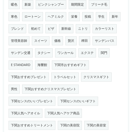
暖色
新築
ピンクシャンプー
期間限定
ブリーチ毛
寒色
ロートーン
ヘアミルク
栄養
投稿
学生
新年
ブレンド
初めて
ピザ
新幹線
ニトリ
カラーリスト
管理美容師
スイーツ
価格
贅沢
稗田
サンデンバス
サンデン交通
タクシー
ワンカール
エクステ
関門
E STANDARD
海響館
下関市おすすめギフト
下関おすすめプレゼント
トラベルセット
クリスマスギフト
男性
下関おすすめクリスマスプレゼント
下関センスのいいプレゼント
下関センスのいいギフト
下関人気ヘアオイル
下関人気ヘアケア商品
下関おすすめトリートメント
下関の美容院
下関の美容室