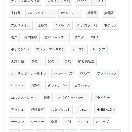
ナチュラルスタイル
スタイリング剤
Yahoo
アプリ
山口県
バレンタインデー
ホワイトデー
整骨院
接骨院
大人スタイル
理容院
バスルーム
ヘアカラー剤
ポケモン
唐戸
専門学校
香水シャンプー
ブログ
WEB
ポケモンGO
マンツーマンサロン
オープン
キャンプ
天気予報
母の日
父の日
自然
顧客満足度
ザ・リッツ・カールトン
ショートボブ
ウルフ
ファッション
リピート
無造作
紫シャンプー
ムラシャン
コスメストレート
川棚
スパイキーショート
ドライヤー
アッシュ
経験豊富
スタイリスト
hairsaln
HAIRSALON
ラーメン
シーソー
楽天
空間
Yahoo!
オリーブ