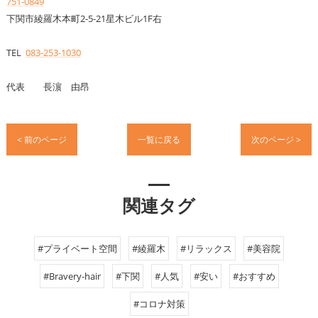
751-0849
下関市綾羅木本町2-5-21星木ビル1F右
TEL
083-253-1030
代表 長濵 由昂
< 前のページ
一覧に戻る
次のページ >
関連タグ
#プライベート空間
#綾羅木
#リラックス
#美容院
#Bravery-hair
#下関
#人気
#安い
#おすすめ
#コロナ対策