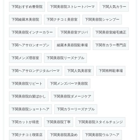
下関おすすめ整骨院
下関美容院ストレートパーマ
下関人気カラー
下関綾羅木美容院
下関クチコミ美容室
下関美容院シャンプー
下関美容院インナーカラー
下関美容室デジパ
下関美容室縮毛矯正
下関ヘアサロンオープン
綾羅木美容院駐車場
下関市カラー専門店
下関メンズ理容室
下関美容院リーズナブル
下関ヘアサロンデジタルパーマ
下関人気美容室
下関有料駐車場
下関美容院リピート
下関メンズパーマ美容院
下関美容院白髪ぼかし
下関美容院ダメージケア
下関美容院ショートヘア
下関カラーリーズナブル
下関カットが得意
下関美容院丁寧
下関美容院スタイルチェンジ
下関クチコミ喫茶店
下関美容院黒染め
下関美容院ウルフヘア