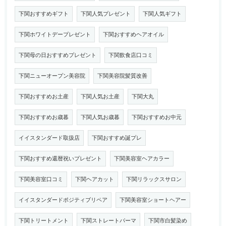
下関おすすめギフト
下関人気プレゼント
下関人気ギフト
下関ホワイトデープレゼント
下関おすすめヘアオイル
下関母の日おすすめプレゼント
下関飲食店口コミ
下関ニューオープン美容院
下関美容院髪質改善
下関おすすめお土産
下関人気お土産
下関大丸
下関おすすめお歳暮
下関人気お歳暮
下関おすすめお中元
イイスタンダード取扱店
下関おすすめ誕プレ
下関おすすめ還暦祝いプレゼント
下関美容室ヘアカラー
下関美容室口コミ
下関ヘアカット
下関リラックスサロン
イイスタンダードポジティブリペア
下関美容室ショートヘアー
下関トリートメント
下関ストレートパーマ
下関市白髪染め