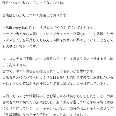
最近だんだん秋らしくなってきましたね。
当店はしっかりとコロナ対策しております。
当店Bravery-hairでは、1人サロンでやらして頂いております。
オープン当初から大事にしているプライベート空間なので、お客様にリラ
ックスして頂き満足してもらえる時間をお互いに共有していくことをとて
も大事にしております。
今、コロナ禍で下関もだいぶ蔓延していて、１日２００人を越える日も珍
しくありません。
なので、中々外出などを控えられてる方も多いかと思います。
当店も９月に入ってもゆっくりな日も多いと思いますので、お客様がいら
っしゃらない時はお店の掃除などで常に清潔なお店を維持しています。
先日、もってけの情報誌の方とお話しする機会がありましたが、どこの美
容院もコロナ禍でだいぶ大変だと。お子さんが通っている学校が急に休校
になり予約していたけど、キャンセルなど。自分のお店も子どものクラス
で学級閉鎖になったから予約がキャンセルになりました。