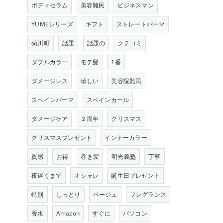
ボディセラム
美容難民
ビジネスマン
YUMEシリーズ
ギフト
ストレートパーマ
菊川町
話題
話題の
クチコミ
ダブルカラー
モテ髪
1番
ダメージレス
珍しい
美容院難民
スペインパーマ
スペインカール
ダメージケア
２周年
クリスマス
クリスマスプレゼント
インナーカラー
質感
お得
巻き髪
明光義塾
丁寧
夜遅くまで
オシャレ
誕生日プレゼント
特別
しっとり
ベージュ
フレグランス
香水
Amazon
すぐに
パソコン