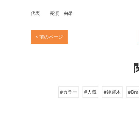
代表 長濵 由昂
< 前のページ
#カラー
#人気
#綾羅木
#Bra