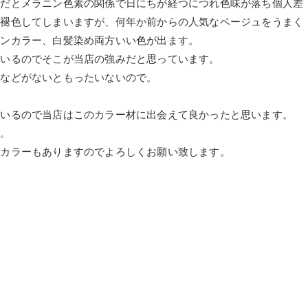
剤だとメラニン色素の関係で日にちが経つにつれ色味が落ち個人差
ら褪色してしまいますが、何年か前からの人気なベージュをうまく
ョンカラー、白髪染め両方いい色が出ます。
ているのでそこが当店の強みだと思っています。
ヤなどがないともったいないので。
ているので当店はこのカラー材に出会えて良かったと思います。
い。
のカラーもありますのでよろしくお願い致します。