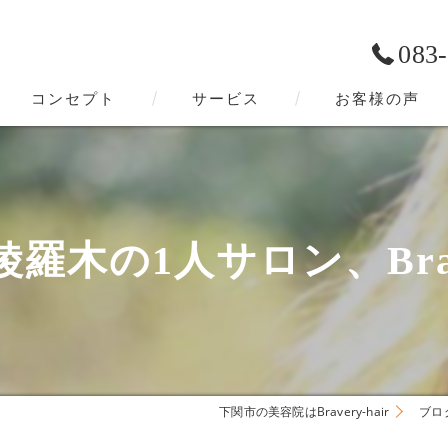
083
コンセプト
サービス
お客様の声
下関市の美容院･Bravery-hairの口コミ情報
下関市の美容院･Bravery-hairの評判
木の1人サロン、Brave
下関市の美容院･Bravery-hairのお客様の声
下関市の美容院はBravery-hair
ブロ