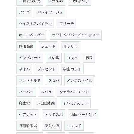
ご新規様限定
白髪染め
白髪ぼかし
メンズ
バレイヤージュ
ツイストスパイラル
ブリーチ
ホットペッパー
ホットペッパービューティー
物価高騰
フェード
サラサラ
メンズパーマ
道の駅
カフェ
病院
ネイル
プレゼント
学生カット
マクドナルド
スタバ
メンズスタイル
バーバー
ルベル
タカラベルモント
資生堂
JR山陰本線
イルミナカラー
ヘアカット
ヘッドスパ
西田パーキング
月額駐車場
東武住販
トレンド