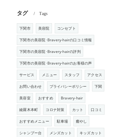
タグ
Tags
下関市
美容院
コンセプト
下関市の美容院･Bravery-hairの口コミ情報
下関市の美容院･Bravery-hairの評判
下関市の美容院･Bravery-hairのお客様の声
サービス
メニュー
スタッフ
アクセス
お問い合わせ
プライバシーポリシー
下関
美容室
おすすめ
Bravery-hair
綾羅木本町
コロナ対策
カット
口コミ
おすすめメニュー
駐車場
癒やし
シャンプー台
メンズカット
キッズカット