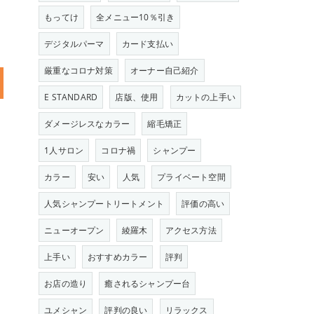
もってけ
全メニュー10％引き
デジタルパーマ
カード支払い
厳重なコロナ対策
オーナー自己紹介
E STANDARD
店版、使用
カットの上手い
ダメージレスなカラー
縮毛矯正
1人サロン
コロナ禍
シャンプー
カラー
安い
人気
プライベート空間
人気シャンプートリートメント
評価の高い
ニューオープン
綾羅木
アクセス方法
上手い
おすすめカラー
評判
お店の造り
癒されるシャンプー台
ユメシャン
評判の良い
リラックス