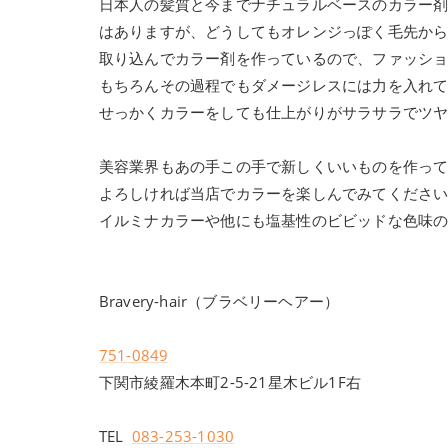
日本人の髪質と今までナチュラルベースのカラー
はありますが、どうしてもオレンジっぽく毛先か
取り込んでカラー剤を作っているので、ファッシ
もちろんその過程でもダメージレスには力を入れ
せっかくカラーをしても仕上がりがサラサラでツ
美容業界もあの手この手で新しくいいものを作っ
よろしければ当店でカラーを楽しんでみてくださ
イルミナカラーや他にも塩基性のビビッドな色味
Bravery-hair（ブラベリーヘアー）
751-0849
下関市綾羅木本町2-5-21星木ビル1F右
TEL
083-253-1030