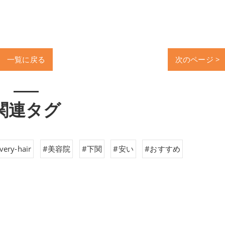
一覧に戻る
次のページ >
関連タグ
very-hair
#美容院
#下関
#安い
#おすすめ