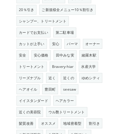
20％引き
ご新規様全メニュー10％割引き
シャンプー、トリートメント
カードでお支払い
第二駐車場
カットが上手い
安心
パーマ
オーナー
安全
安心価格
田中みな実
綾羅木駅
トリートメント
Bravery-hiar
水産大学
リーズナブル
近く
近くの
ゆめシティ
ヘアオイル
豊田町
seesaw
イイスタンダード
ヘアカラー
近くの美容院
ウル艶トリートメント
髪質改善
オススメ
地域密着型
割引き