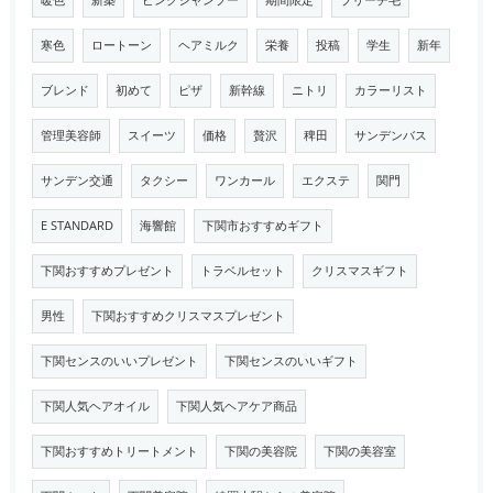
暖色
新築
ピンクシャンプー
期間限定
ブリーチ毛
寒色
ロートーン
ヘアミルク
栄養
投稿
学生
新年
ブレンド
初めて
ピザ
新幹線
ニトリ
カラーリスト
管理美容師
スイーツ
価格
贅沢
稗田
サンデンバス
サンデン交通
タクシー
ワンカール
エクステ
関門
E STANDARD
海響館
下関市おすすめギフト
下関おすすめプレゼント
トラベルセット
クリスマスギフト
男性
下関おすすめクリスマスプレゼント
下関センスのいいプレゼント
下関センスのいいギフト
下関人気ヘアオイル
下関人気ヘアケア商品
下関おすすめトリートメント
下関の美容院
下関の美容室