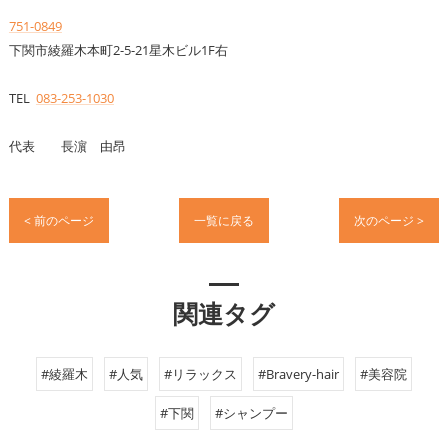
751-0849
下関市綾羅木本町2-5-21星木ビル1F右
TEL
083-253-1030
代表 長濵 由昂
< 前のページ
一覧に戻る
次のページ >
関連タグ
#綾羅木
#人気
#リラックス
#Bravery-hair
#美容院
#下関
#シャンプー