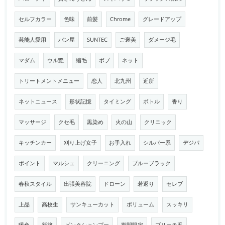
セルフカラー
色味
前髪
Chrome
グレードアップ
芸能人愛用
パン屋
SUNTEC
ご褒美
ダメージ毛
マダム
ウル艶
縮毛
ボブ
ネット
トリートメントメニュー
恋人
北九州
近所
ネットニュース
形状記憶
タイミング
ボトル
香り
マッサージ
クセ毛
黒染め
火の山
クリニック
キッチンカー
刈り上げ女子
お手入れ
シルバー系
デジパ
ポイント
マルシェ
クリーニング
ブルーブラック
春秋スタイル
出張美容院
ドローン
若返り
セレブ
上品
高校生
サンキューカット
ボリューム
スッキリ