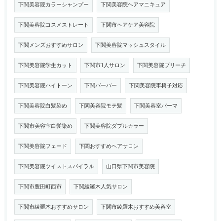
下関美容院カラーシャンプー
下関美容院ヘアマニキュア
下関美容院コスメストレート
下関市ヘアケア美容院
下関メンズおすすめサロン
下関美容院マッシュスタイル
下関美容院学生カット
下関市1人サロン
下関美容院ブリーチ
下関美容院ハイトーン
下関バーバー
下関美容院車椅子対応
下関美容院白髪染め
下関美容院モテ髪
下関美容室パーマ
下関市美容室白髪染め
下関美容院ダブルカラー
下関美容院フェード
下関おすすめヘアサロン
下関美容院ツイストスパイラル
山口県下関市美容院
下関市豊田町西市
下関綾羅木人気サロン
下関市綾羅木おすすめサロン
下関市綾羅木おすすめ美容室