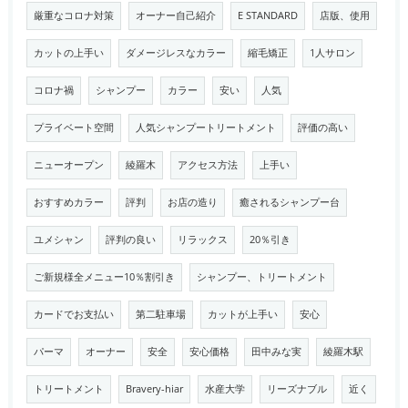
厳重なコロナ対策
オーナー自己紹介
E STANDARD
店版、使用
カットの上手い
ダメージレスなカラー
縮毛矯正
1人サロン
コロナ禍
シャンプー
カラー
安い
人気
プライベート空間
人気シャンプートリートメント
評価の高い
ニューオープン
綾羅木
アクセス方法
上手い
おすすめカラー
評判
お店の造り
癒されるシャンプー台
ユメシャン
評判の良い
リラックス
20％引き
ご新規様全メニュー10％割引き
シャンプー、トリートメント
カードでお支払い
第二駐車場
カットが上手い
安心
パーマ
オーナー
安全
安心価格
田中みな実
綾羅木駅
トリートメント
Bravery-hiar
水産大学
リーズナブル
近く