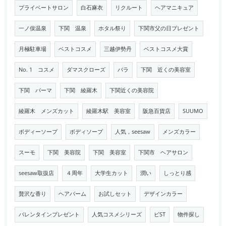
プライベートサロン
白石麻衣
リクルート
ヘアマニキュア
一ノ俣温泉
下関 温泉
ホタル祭り
下関市父の日プレゼント
月極駐車場
ベストコスメ
三越伊勢丹
ベストコスメ大賞
No. 1 コスメ
ダマスクローズ
バラ
下関 近くの美容室
下関 パーマ
下関 綾羅木
下関近くの美容院
綾羅木 メンズカット
綾羅木駅 美容室
阪急百貨店
SUUMO
ボディーソープ
ボディソープ
人気，seesaw
メンズカラー
スーモ
下関 美容院
下関 美容室
下関市 ヘアサロン
seesaw取扱店
４周年
大学生カット
潤い
しっとり感
贅沢な香り
ヘアバーム
お試しセット
デザインカラー
バレンタインプレゼント
人気コスメシリーズ
ビST
物件探し