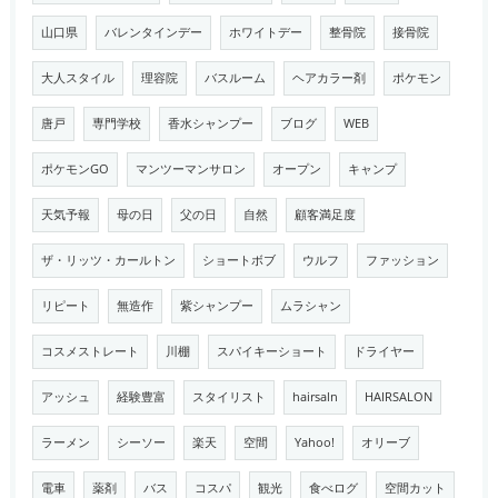
山口県
バレンタインデー
ホワイトデー
整骨院
接骨院
大人スタイル
理容院
バスルーム
ヘアカラー剤
ポケモン
唐戸
専門学校
香水シャンプー
ブログ
WEB
ポケモンGO
マンツーマンサロン
オープン
キャンプ
天気予報
母の日
父の日
自然
顧客満足度
ザ・リッツ・カールトン
ショートボブ
ウルフ
ファッション
リピート
無造作
紫シャンプー
ムラシャン
コスメストレート
川棚
スパイキーショート
ドライヤー
アッシュ
経験豊富
スタイリスト
hairsaln
HAIRSALON
ラーメン
シーソー
楽天
空間
Yahoo!
オリーブ
電車
薬剤
バス
コスパ
観光
食べログ
空間カット