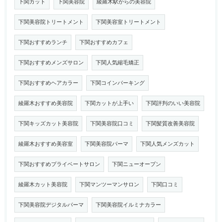
下関カット
下関美容院
綾羅木駅からの美容院
下関美容院トリートメント
下関美容室トリートメント
下関おすすめランチ
下関おすすめカフェ
下関おすすめメンズサロン
下関人気縮毛矯正
下関おすすめヘアカラー
下関コインパーキング
綾羅木おすすめ美容院
下関カットが上手い
下関評判のいい美容院
下関キッズカット美容院
下関美容院口コミ
下関髪質改善美容院
綾羅木おすすめ美容室
下関美容院パーマ
下関人気メンズカット
下関おすすめプライベートサロン
下関ニューオープン
綾羅木カット美容院
下関マンツーマンサロン
下関口コミ
下関美容院デジタルパーマ
下関美容院イルミナカラー