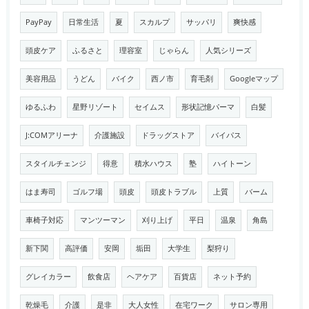
PayPay
日常生活
夏
スカルプ
サッパリ
爽快感
頭皮ケア
ふるさと
理容室
じゃらん
人気シリーズ
美容用品
うどん
バイク
西ノ市
育毛剤
Googleマップ
ゆるふわ
星野リゾート
セイムス
形状記憶パーマ
白髪
J:COMアリーナ
介護施設
ドラッグストア
バイパス
スタイルチェンジ
得意
積水ハウス
塾
ハイトーン
はま寿司
ゴルフ場
頭皮
頭皮トラブル
上質
バーム
車椅子対応
マンツーマン
刈り上げ
平日
温泉
角島
新下関
高評価
安岡
垢田
大学生
梨狩り
グレイカラー
飲食店
ヘアケア
百貨店
ネット予約
乾燥毛
介護
是非
大人女性
在宅ワーク
サロン専用