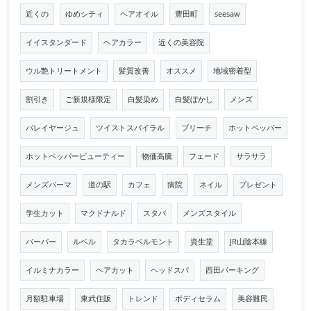
近くの
ゆめシティ
ヘアオイル
豊田町
seesaw
イイスタンダード
ヘアカラー
近くの美容院
ウル艶トリートメント
髪質改善
オススメ
地域密着型
割引き
ご新規様限定
白髪染め
白髪ぼかし
メンズ
バレイヤージュ
ツイストスパイラル
ブリーチ
ホットペッパー
ホットペッパービューティー
物価高騰
フェード
サラサラ
メンズパーマ
道の駅
カフェ
病院
ネイル
プレゼント
学生カット
マクドナルド
スタバ
メンズスタイル
バーバー
ルベル
タカラベルモント
資生堂
JR山陰本線
イルミナカラー
ヘアカット
ヘッドスパ
西田パーキング
月額駐車場
東武住販
トレンド
ボディセラム
美容難民