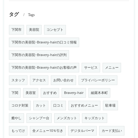
タグ
Tags
下関市
美容院
コンセプト
下関市の美容院･Bravery-hairの口コミ情報
下関市の美容院･Bravery-hairの評判
下関市の美容院･Bravery-hairのお客様の声
サービス
メニュー
スタッフ
アクセス
お問い合わせ
プライバシーポリシー
下関
美容室
おすすめ
Bravery-hair
綾羅木本町
コロナ対策
カット
口コミ
おすすめメニュー
駐車場
癒やし
シャンプー台
メンズカット
キッズカット
もってけ
全メニュー10％引き
デジタルパーマ
カード支払い