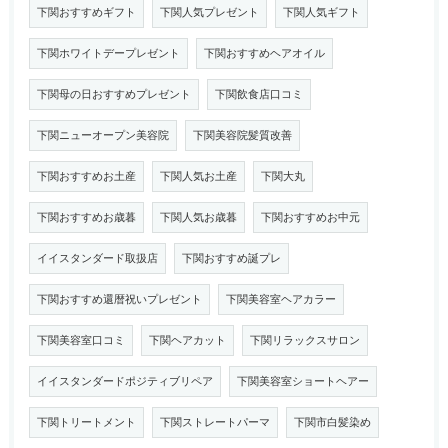
下関おすすめギフト
下関人気プレゼント
下関人気ギフト
下関ホワイトデープレゼント
下関おすすめヘアオイル
下関母の日おすすめプレゼント
下関飲食店口コミ
下関ニューオープン美容院
下関美容院髪質改善
下関おすすめお土産
下関人気お土産
下関大丸
下関おすすめお歳暮
下関人気お歳暮
下関おすすめお中元
イイスタンダード取扱店
下関おすすめ誕プレ
下関おすすめ還暦祝いプレゼント
下関美容室ヘアカラー
下関美容室口コミ
下関ヘアカット
下関リラックスサロン
イイスタンダードポジティブリペア
下関美容室ショートヘアー
下関トリートメント
下関ストレートパーマ
下関市白髪染め