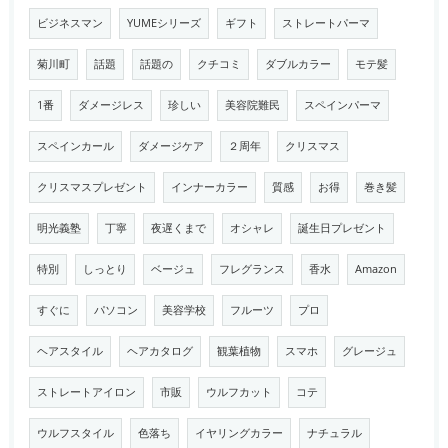
ビジネスマン
YUMEシリーズ
ギフト
ストレートパーマ
菊川町
話題
話題の
クチコミ
ダブルカラー
モテ髪
1番
ダメージレス
珍しい
美容院難民
スペインパーマ
スペインカール
ダメージケア
２周年
クリスマス
クリスマスプレゼント
インナーカラー
質感
お得
巻き髪
明光義塾
丁寧
夜遅くまで
オシャレ
誕生日プレゼント
特別
しっとり
ベージュ
フレグランス
香水
Amazon
すぐに
パソコン
美容学校
フルーツ
プロ
ヘアスタイル
ヘアカタログ
観葉植物
スマホ
グレージュ
ストレートアイロン
市販
ウルフカット
コテ
ウルフスタイル
色落ち
イヤリングカラー
ナチュラル