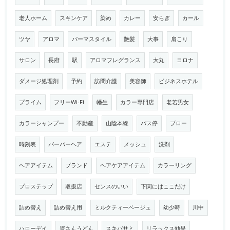
老人ホーム
スキンケア
染め
カレー
安らぎ
カール
ツヤ
アロマ
パーマスタイル
艶髪
大事
肩こり
サロン
長府
駅
アロマフレグランス
大丸
コロナ
ダメージ処理剤
予約
訪問介護
美容師
ビジネスホテル
プライム
フリーWi-Fi
幡生
カラー専門店
老若男女
カラーシャンプー
不動産
山陰本線
バス停
ブロー
時刻表
バーバーヘア
エステ
メッシュ
洗剤
ヘアアイテム
ブランド
ヘアケアアイテム
カラーリング
プロステップ
取扱店
センスのいい
下関にはここだけ
詰め替え
詰め替え用
ミルクティーベージュ
幼少時
川中
ハローデイ
資さんうどん
スキバサミ
リラックス効果