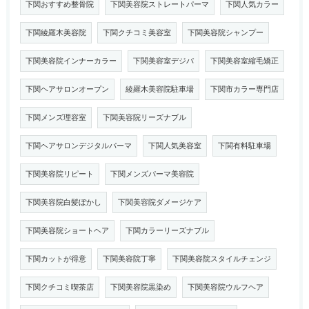
下関おすすめ整骨院
下関美容院ストレートパーマ
下関人気カラー
下関綾羅木美容院
下関クチコミ美容室
下関美容院シャンプー
下関美容院インナーカラー
下関美容室デジパ
下関美容室縮毛矯正
下関ヘアサロンオープン
綾羅木美容院駐車場
下関市カラー専門店
下関メンズ理容室
下関美容院リーズナブル
下関ヘアサロンデジタルパーマ
下関人気美容室
下関有料駐車場
下関美容院リピート
下関メンズパーマ美容院
下関美容院白髪ぼかし
下関美容院ダメージケア
下関美容院ショートヘア
下関カラーリーズナブル
下関カットが得意
下関美容院丁寧
下関美容院スタイルチェンジ
下関クチコミ喫茶店
下関美容院黒染め
下関美容院ウルフヘア