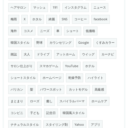
ヘアサロン
マッシュ
191
インスタグラム
ニュース
梅雨
X
ホタル
綺麗
SNS
コーヒー
facebook
海外
コスメ
ニーズ
車
ショート
低価格
韓国スタイル
野球
カウンセリング
Google
くすみカラー
雑誌
大人
ドライブ
アットホーム
ウイッグ
カーナビ
サロン仕上がり
スマホゲーム
YouTube
ホテル
ショートスタイル
ホームページ
乾燥予防
ハイライト
バリカン
梨
パワースポット
カットモデル
高級感
まとまり
ローズ
癒し
スパイラルパーマ
ホームケア
コンビニ
子ども
記念日
韓国風スタイル
ナチュラルスタイル
スタイリング剤
Yahoo
アプリ