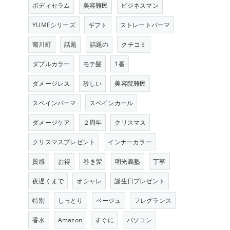
ボディセラム
美容難民
ビジネスマン
YUMEシリーズ
ギフト
ストレートパーマ
菊川町
話題
話題の
クチコミ
ダブルカラー
モテ髪
1番
ダメージレス
珍しい
美容院難民
スペインパーマ
スペインカール
ダメージケア
２周年
クリスマス
クリスマスプレゼント
インナーカラー
質感
お得
巻き髪
明光義塾
丁寧
夜遅くまで
オシャレ
誕生日プレゼント
特別
しっとり
ベージュ
フレグランス
香水
Amazon
すぐに
パソコン