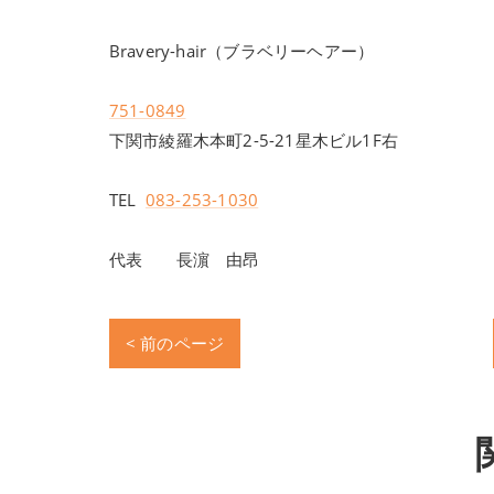
Bravery-hair（ブラベリーヘアー）
751-0849
下関市綾羅木本町2-5-21星木ビル1F右
TEL
083-253-1030
代表 長濵 由昂
< 前のページ