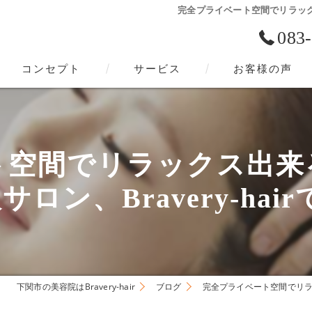
完全プライベート空間でリラックス
083
コンセプト
サービス
お客様の声
下関市の美容院･Bravery-hairの口コミ情報
下関市の美容院･Bravery-hairの評判
ト空間でリラックス出来
下関市の美容院･Bravery-hairのお客様の声
サロン、Bravery-hai
下関市の美容院はBravery-hair
ブログ
完全プライベート空間でリラッ