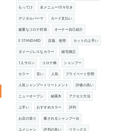
もってけ
全メニュー10％引き
デジタルパーマ
カード支払い
厳重なコロナ対策
オーナー自己紹介
E STANDARD
店版、使用
カットの上手い
ダメージレスなカラー
縮毛矯正
1人サロン
コロナ禍
シャンプー
カラー
安い
人気
プライベート空間
人気シャンプートリートメント
評価の高い
ニューオープン
綾羅木
アクセス方法
上手い
おすすめカラー
評判
お店の造り
癒されるシャンプー台
ユメシャン
評判の良い
リラックス