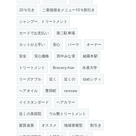
20％引き
ご新規様全メニュー10％割引き
シャンプー、トリートメント
カードでお支払い
第二駐車場
カットが上手い
安心
パーマ
オーナー
安全
安心価格
田中みな実
綾羅木駅
トリートメント
Bravery-hiar
水産大学
リーズナブル
近く
近くの
ゆめシティ
ヘアオイル
豊田町
seesaw
イイスタンダード
ヘアカラー
近くの美容院
ウル艶トリートメント
髪質改善
オススメ
地域密着型
割引き