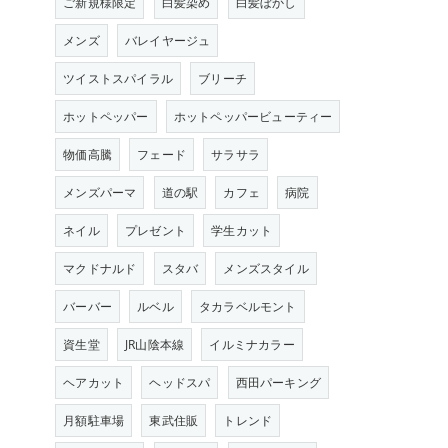
ご新規様限定
白髪染め
白髪ぼかし
メンズ
バレイヤージュ
ツイストスパイラル
ブリーチ
ホットペッパー
ホットペッパービューティー
物価高騰
フェード
サラサラ
メンズパーマ
道の駅
カフェ
病院
ネイル
プレゼント
学生カット
マクドナルド
スタバ
メンズスタイル
バーバー
ルベル
タカラベルモント
資生堂
JR山陰本線
イルミナカラー
ヘアカット
ヘッドスパ
西田パーキング
月額駐車場
東武住販
トレンド