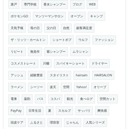
唐戸
専門学校
香水シャンプー
ブログ
WEB
ポケモンGO
マンツーマンサロン
オープン
キャンプ
天気予報
母の日
父の日
自然
顧客満足度
ザ・リッツ・カールトン
ショートボブ
ウルフ
ファッション
リピート
無造作
紫シャンプー
ムラシャン
コスメストレート
川棚
スパイキーショート
ドライヤー
アッシュ
経験豊富
スタイリスト
hairsaln
HAIRSALON
ラーメン
シーソー
楽天
空間
Yahoo!
オリーブ
電車
薬剤
バス
コスパ
観光
食べログ
空間カット
PayPay
日常生活
夏
スカルプ
サッパリ
爽快感
頭皮ケア
ふるさと
理容室
じゃらん
人気シリーズ