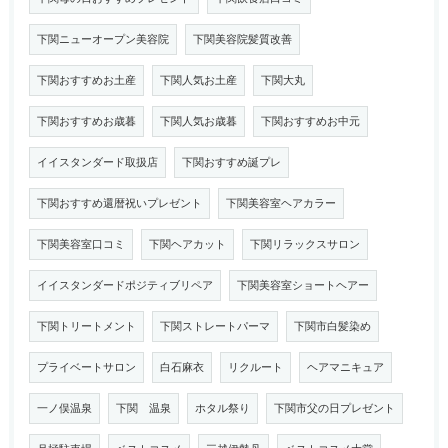
下関ニューオープン美容院
下関美容院髪質改善
下関おすすめお土産
下関人気お土産
下関大丸
下関おすすめお歳暮
下関人気お歳暮
下関おすすめお中元
イイスタンダード取扱店
下関おすすめ誕プレ
下関おすすめ還暦祝いプレゼント
下関美容室ヘアカラー
下関美容室口コミ
下関ヘアカット
下関リラックスサロン
イイスタンダードポジティブリペア
下関美容室ショートヘアー
下関トリートメント
下関ストレートパーマ
下関市白髪染め
プライベートサロン
白石麻衣
リクルート
ヘアマニキュア
一ノ俣温泉
下関 温泉
ホタル祭り
下関市父の日プレゼント