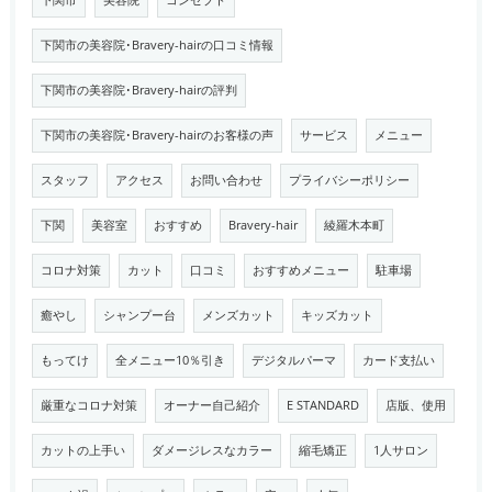
下関市
美容院
コンセプト
下関市の美容院･Bravery-hairの口コミ情報
下関市の美容院･Bravery-hairの評判
下関市の美容院･Bravery-hairのお客様の声
サービス
メニュー
スタッフ
アクセス
お問い合わせ
プライバシーポリシー
下関
美容室
おすすめ
Bravery-hair
綾羅木本町
コロナ対策
カット
口コミ
おすすめメニュー
駐車場
癒やし
シャンプー台
メンズカット
キッズカット
もってけ
全メニュー10％引き
デジタルパーマ
カード支払い
厳重なコロナ対策
オーナー自己紹介
E STANDARD
店版、使用
カットの上手い
ダメージレスなカラー
縮毛矯正
1人サロン