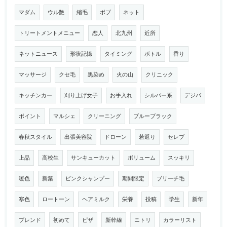
マダム
ウル艶
縮毛
ボブ
ネット
トリートメントメニュー
恋人
北九州
近所
ネットニュース
形状記憶
タイミング
ボトル
香り
マッサージ
クセ毛
黒染め
火の山
クリニック
キッチンカー
刈り上げ女子
お手入れ
シルバー系
デジパ
ポイント
マルシェ
クリーニング
ブルーブラック
春秋スタイル
出張美容院
ドローン
若返り
セレブ
上品
高校生
サンキューカット
ボリューム
スッキリ
暖色
新築
ピンクシャンプー
期間限定
ブリーチ毛
寒色
ロートーン
ヘアミルク
栄養
投稿
学生
新年
ブレンド
初めて
ピザ
新幹線
ニトリ
カラーリスト