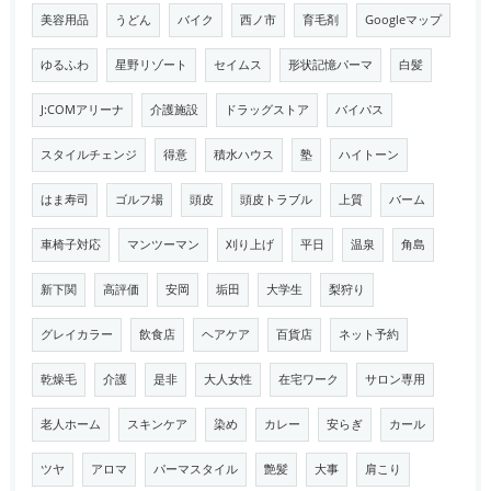
美容用品
うどん
バイク
西ノ市
育毛剤
Googleマップ
ゆるふわ
星野リゾート
セイムス
形状記憶パーマ
白髪
J:COMアリーナ
介護施設
ドラッグストア
バイパス
スタイルチェンジ
得意
積水ハウス
塾
ハイトーン
はま寿司
ゴルフ場
頭皮
頭皮トラブル
上質
バーム
車椅子対応
マンツーマン
刈り上げ
平日
温泉
角島
新下関
高評価
安岡
垢田
大学生
梨狩り
グレイカラー
飲食店
ヘアケア
百貨店
ネット予約
乾燥毛
介護
是非
大人女性
在宅ワーク
サロン専用
老人ホーム
スキンケア
染め
カレー
安らぎ
カール
ツヤ
アロマ
パーマスタイル
艶髪
大事
肩こり