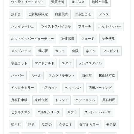
ウル艶トリートメント
髪質改善
オススメ
地域密着型
割引き
ご新規様限定
白髪染め
白髪ぼかし
メンズ
バレイヤージュ
ツイストスパイラル
ブリーチ
ホットペッパー
ホットペッパービューティー
物価高騰
フェード
サラサラ
メンズパーマ
道の駅
カフェ
病院
ネイル
プレゼント
学生カット
マクドナルド
スタバ
メンズスタイル
バーバー
ルベル
タカラベルモント
資生堂
JR山陰本線
イルミナカラー
ヘアカット
ヘッドスパ
西田パーキング
月額駐車場
東武住販
トレンド
ボディセラム
美容難民
ビジネスマン
YUMEシリーズ
ギフト
ストレートパーマ
菊川町
話題
話題の
クチコミ
ダブルカラー
モテ髪