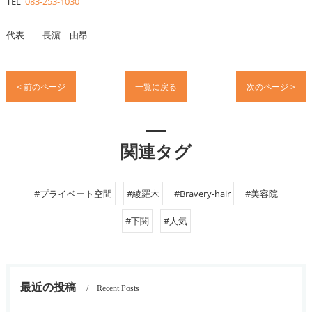
TEL
083-253-1030
代表 長濵 由昂
< 前のページ
一覧に戻る
次のページ >
関連タグ
#プライベート空間
#綾羅木
#Bravery-hair
#美容院
#下関
#人気
最近の投稿
Recent Posts