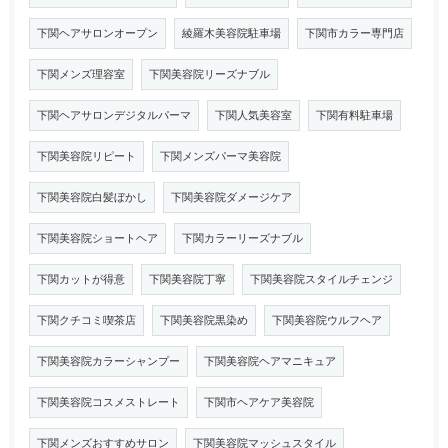
下関ヘアサロンオープン
綾羅木美容院駐車場
下関市カラー専門店
下関メンズ理容室
下関美容院リーズナブル
下関ヘアサロンデジタルパーマ
下関人気美容室
下関有料駐車場
下関美容院リピート
下関メンズパーマ美容院
下関美容院白髪ぼかし
下関美容院ダメージケア
下関美容院ショートヘア
下関カラーリーズナブル
下関カットが得意
下関美容院丁寧
下関美容院スタイルチェンジ
下関クチコミ喫茶店
下関美容院黒染め
下関美容院ウルフヘア
下関美容院カラーシャンプー
下関美容院ヘアマニキュア
下関美容院コスメストレート
下関市ヘアケア美容院
下関メンズおすすめサロン
下関美容院マッシュスタイル