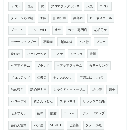
サロン
長府
駅
アロマフレグランス
大丸
コロナ
ダメージ処理剤
予約
訪問介護
美容師
ビジネスホテル
プライム
フリーWi-Fi
幡生
カラー専門店
老若男女
カラーシャンプー
不動産
山陰本線
バス停
ブロー
時刻表
バーバーヘア
エステ
メッシュ
洗剤
ヘアアイテム
ブランド
ヘアケアアイテム
カラーリング
プロステップ
取扱店
センスのいい
下関にはここだけ
詰め替え
詰め替え用
ミルクティーベージュ
幼少時
川中
ハローデイ
資さんうどん
スキバサミ
リラックス効果
セルフカラー
色味
前髪
Chrome
グレードアップ
芸能人愛用
パン屋
SUNTEC
ご褒美
ダメージ毛