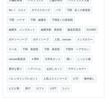
月極駐車場
ベストコスメ
三越伊勢丹
ベストコスメ大賞
No. 1 コスメ
ダマスクローズ
バラ
下関 近くの美容室
下関 パーマ
下関 綾羅木
下関近くの美容院
綾羅木 メンズカット
綾羅木駅 美容室
阪急百貨店
SUUMO
ボディーソープ
ボディソープ
人気，seesaw
メンズカラー
スーモ
下関 美容院
下関 美容室
下関市 ヘアサロン
seesaw取扱店
４周年
大学生カット
潤い
しっとり感
贅沢な香り
ヘアバーム
お試しセット
デザインカラー
バレンタインプレゼント
人気コスメシリーズ
ビST
物件探し
ビビビ祭
美ST
ロフト
LOFT
ユメシ