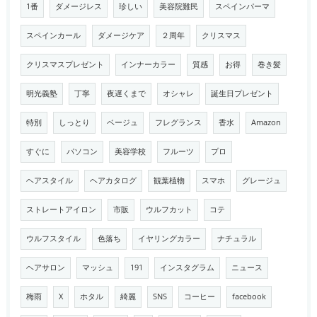
1番
ダメージレス
珍しい
美容院難民
スペインパーマ
スペインカール
ダメージケア
２周年
クリスマス
クリスマスプレゼント
インナーカラー
質感
お得
巻き髪
明光義塾
丁寧
夜遅くまで
オシャレ
誕生日プレゼント
特別
しっとり
ベージュ
フレグランス
香水
Amazon
すぐに
パソコン
美容学校
フルーツ
プロ
ヘアスタイル
ヘアカタログ
観葉植物
スマホ
グレージュ
ストレートアイロン
市販
ウルフカット
コテ
ウルフスタイル
色落ち
イヤリングカラー
ナチュラル
ヘアサロン
マッシュ
191
インスタグラム
ニュース
梅雨
X
ホタル
綺麗
SNS
コーヒー
facebook