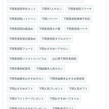
下関美容院学生カット
下関市1人サロン
下関美容院ブリーチ
下関美容院ハイトーン
下関バーバー
下関美容院車椅子対応
下関美容院白髪染め
下関美容院モテ髪
下関美容室パーマ
下関市美容室白髪染め
下関美容院ダブルカラー
下関美容院フェード
下関おすすめヘアサロン
下関美容院ツイストスパイラル
山口県下関市美容院
下関市豊田町西市
下関綾羅木人気サロン
下関市綾羅木おすすめサロン
下関市綾羅木おすすめ美容室
下関おすすめギフト
下関人気プレゼント
下関人気ギフト
下関ホワイトデープレゼント
下関おすすめヘアオイル
下関母の日おすすめプレゼント
下関飲食店口コミ