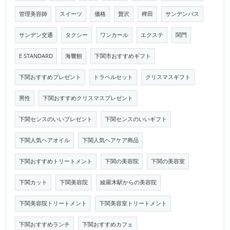
管理美容師
スイーツ
価格
贅沢
稗田
サンデンバス
サンデン交通
タクシー
ワンカール
エクステ
関門
E STANDARD
海響館
下関市おすすめギフト
下関おすすめプレゼント
トラベルセット
クリスマスギフト
男性
下関おすすめクリスマスプレゼント
下関センスのいいプレゼント
下関センスのいいギフト
下関人気ヘアオイル
下関人気ヘアケア商品
下関おすすめトリートメント
下関の美容院
下関の美容室
下関カット
下関美容院
綾羅木駅からの美容院
下関美容院トリートメント
下関美容室トリートメント
下関おすすめランチ
下関おすすめカフェ