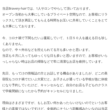
当店Bravery-hairでは、1人サロンでやらして頂いております。
オープン当初から大事にしているプライベート空間なので、お客様にリラ
ックスして頂き満足してもらえる時間をお互いに共有していくことをとて
も大事にしております。
今、コロナ禍で下関もだいぶ蔓延していて、１日５０人を越える日も珍し
くありません。
なので、中々外出などを控えられてる方も多いかと思います。
当店も６月に入ってもゆっくりな日も多いと思いますので、お客様がいら
っしゃらない時はお店の掃除などで常に清潔なお店を維持しています。
先日、もってけの情報誌の方とお話しする機会がありましたが、どこの美
容院もコロナ禍でだいぶ大変だと。お子さんが通っている学校が急に休校
になり予約していたけど、キャンセルなど。自分のお店も子どものクラス
で学級閉鎖になったから予約がキャンセルになりました。
理由はさまざまですが、もしお互い何かあったらいけないのでというお客
様との直接ではないですけど、全体的にそういう距離感みたいなのは当店