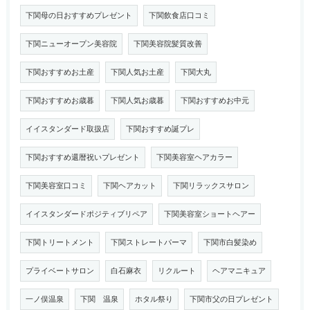
下関母の日おすすめプレゼント
下関飲食店口コミ
下関ニューオープン美容院
下関美容院髪質改善
下関おすすめお土産
下関人気お土産
下関大丸
下関おすすめお歳暮
下関人気お歳暮
下関おすすめお中元
イイスタンダード取扱店
下関おすすめ誕プレ
下関おすすめ還暦祝いプレゼント
下関美容室ヘアカラー
下関美容室口コミ
下関ヘアカット
下関リラックスサロン
イイスタンダードポジティブリペア
下関美容室ショートヘアー
下関トリートメント
下関ストレートパーマ
下関市白髪染め
プライベートサロン
白石麻衣
リクルート
ヘアマニキュア
一ノ俣温泉
下関 温泉
ホタル祭り
下関市父の日プレゼント