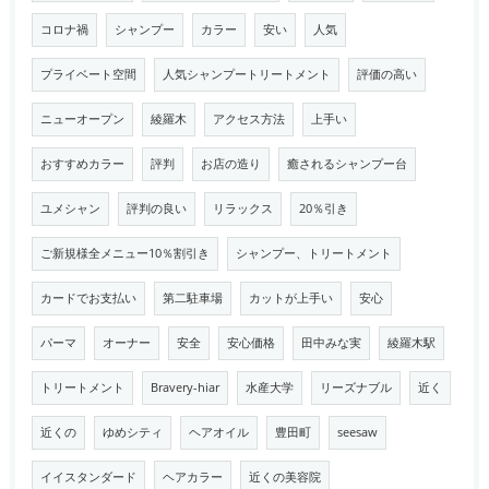
コロナ禍
シャンプー
カラー
安い
人気
プライベート空間
人気シャンプートリートメント
評価の高い
ニューオープン
綾羅木
アクセス方法
上手い
おすすめカラー
評判
お店の造り
癒されるシャンプー台
ユメシャン
評判の良い
リラックス
20％引き
ご新規様全メニュー10％割引き
シャンプー、トリートメント
カードでお支払い
第二駐車場
カットが上手い
安心
パーマ
オーナー
安全
安心価格
田中みな実
綾羅木駅
トリートメント
Bravery-hiar
水産大学
リーズナブル
近く
近くの
ゆめシティ
ヘアオイル
豊田町
seesaw
イイスタンダード
ヘアカラー
近くの美容院