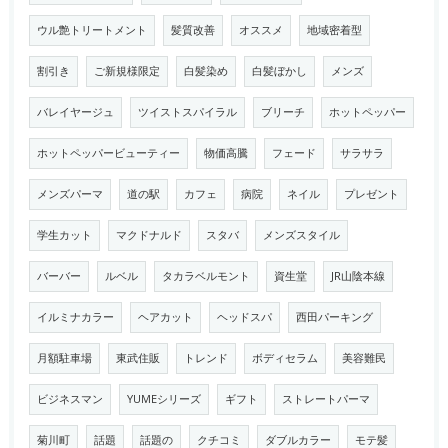
ウル艶トリートメント
髪質改善
オススメ
地域密着型
割引き
ご新規様限定
白髪染め
白髪ぼかし
メンズ
バレイヤージュ
ツイストスパイラル
ブリーチ
ホットペッパー
ホットペッパービューティー
物価高騰
フェード
サラサラ
メンズパーマ
道の駅
カフェ
病院
ネイル
プレゼント
学生カット
マクドナルド
スタバ
メンズスタイル
バーバー
ルベル
タカラベルモント
資生堂
JR山陰本線
イルミナカラー
ヘアカット
ヘッドスパ
西田パーキング
月額駐車場
東武住販
トレンド
ボディセラム
美容難民
ビジネスマン
YUMEシリーズ
ギフト
ストレートパーマ
菊川町
話題
話題の
クチコミ
ダブルカラー
モテ髪