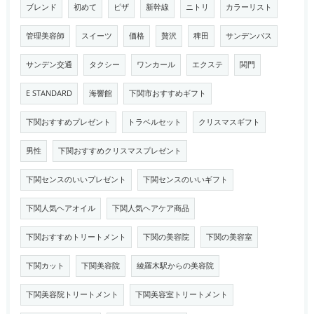
ブレンド
初めて
ピザ
新幹線
ニトリ
カラーリスト
管理美容師
スイーツ
価格
贅沢
稗田
サンデンバス
サンデン交通
タクシー
ワンカール
エクステ
関門
E STANDARD
海響館
下関市おすすめギフト
下関おすすめプレゼント
トラベルセット
クリスマスギフト
男性
下関おすすめクリスマスプレゼント
下関センスのいいプレゼント
下関センスのいいギフト
下関人気ヘアオイル
下関人気ヘアケア商品
下関おすすめトリートメント
下関の美容院
下関の美容室
下関カット
下関美容院
綾羅木駅からの美容院
下関美容院トリートメント
下関美容室トリートメント