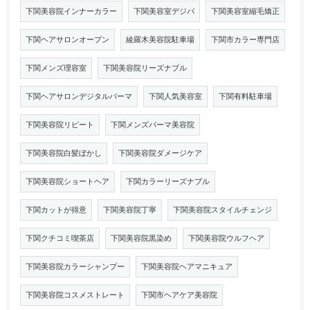
下関美容院インナーカラー
下関美容室デジパ
下関美容室縮毛矯正
下関ヘアサロンオープン
綾羅木美容院駐車場
下関市カラー専門店
下関メンズ理容室
下関美容院リーズナブル
下関ヘアサロンデジタルパーマ
下関人気美容室
下関有料駐車場
下関美容院リピート
下関メンズパーマ美容院
下関美容院白髪ぼかし
下関美容院ダメージケア
下関美容院ショートヘア
下関カラーリーズナブル
下関カットが得意
下関美容院丁寧
下関美容院スタイルチェンジ
下関クチコミ喫茶店
下関美容院黒染め
下関美容院ウルフヘア
下関美容院カラーシャンプー
下関美容院ヘアマニキュア
下関美容院コスメストレート
下関市ヘアケア美容院