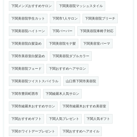
下関メンズおすすめサロン
下関美容院マッシュスタイル
下関美容院学生カット
下関市1人サロン
下関美容院ブリーチ
下関美容院ハイトーン
下関バーバー
下関美容院車椅子対応
下関美容院白髪染め
下関美容院モテ髪
下関美容室パーマ
下関市美容室白髪染め
下関美容院ダブルカラー
下関美容院フェード
下関おすすめヘアサロン
下関美容院ツイストスパイラル
山口県下関市美容院
下関市豊田町西市
下関綾羅木人気サロン
下関市綾羅木おすすめサロン
下関市綾羅木おすすめ美容室
下関おすすめギフト
下関人気プレゼント
下関人気ギフト
下関ホワイトデープレゼント
下関おすすめヘアオイル