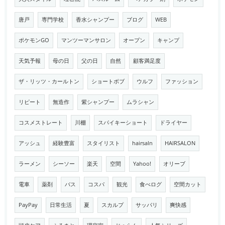
唐戸
専門学校
香水シャンプー
ブログ
WEB
ポケモンGO
マンツーマンサロン
オープン
キャンプ
天気予報
母の日
父の日
自然
顧客満足度
ザ・リッツ・カールトン
ショートボブ
ウルフ
ファッション
リピート
無造作
紫シャンプー
ムラシャン
コスメストレート
川棚
スパイキーショート
ドライヤー
アッシュ
経験豊富
スタイリスト
hairsaln
HAIRSALON
ラーメン
シーソー
楽天
空間
Yahoo!
オリーブ
電車
薬剤
バス
コスパ
観光
食べログ
空間カット
PayPay
日常生活
夏
スカルプ
サッパリ
爽快感