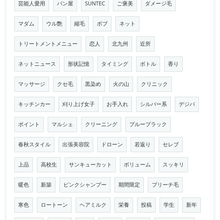
芸能人愛用
パン屋
SUNTEC
ご褒美
ダメージ毛
マダム
ウル艶
縮毛
ボブ
ネット
トリートメントメニュー
恋人
北九州
近所
ネットニュース
形状記憶
タイミング
ボトル
香り
マッサージ
クセ毛
黒染め
火の山
クリニック
キッチンカー
刈り上げ女子
お手入れ
シルバー系
デジパ
ポイント
マルシェ
クリーニング
ブルーブラック
春秋スタイル
出張美容院
ドローン
若返り
セレブ
上品
高校生
サンキューカット
ボリューム
スッキリ
暖色
新築
ピンクシャンプー
期間限定
ブリーチ毛
寒色
ロートーン
ヘアミルク
栄養
投稿
学生
新年