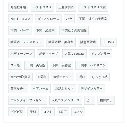
月極駐車場
ベストコスメ
三越伊勢丹
ベストコスメ大賞
No. 1 コスメ
ダマスクローズ
バラ
下関 近くの美容室
下関 パーマ
下関 綾羅木
下関近くの美容院
綾羅木 メンズカット
綾羅木駅 美容室
阪急百貨店
SUUMO
ボディーソープ
ボディソープ
人気，seesaw
メンズカラー
スーモ
下関 美容院
下関 美容室
下関市 ヘアサロン
seesaw取扱店
４周年
大学生カット
潤い
しっとり感
贅沢な香り
ヘアバーム
お試しセット
デザインカラー
バレンタインプレゼント
人気コスメシリーズ
ビST
物件探し
ビビビ祭
美ST
ロフト
LOFT
ユメシ