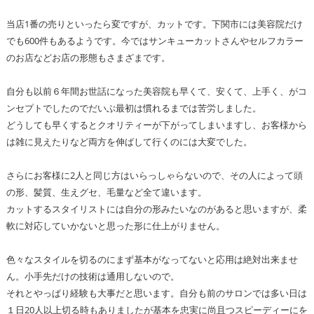
当店1番の売りといったら変ですが、カットです。下関市には美容院だけ
でも600件もあるようです。今ではサンキューカットさんやセルフカラー
のお店などお店の形態もさまざまです。
自分も以前６年間お世話になった美容院も早くて、安くて、上手く、がコ
ンセプトでしたのでだいぶ最初は慣れるまでは苦労しました。
どうしても早くするとクオリティーが下がってしまいますし、お客様から
は雑に見えたりなど両方を伸ばして行くのには大変でした。
さらにお客様に2人と同じ方はいらっしゃらないので、その人によって頭
の形、髪質、生えグセ、毛量など全て違います。
カットするスタイリストには自分の形みたいなのがあると思いますが、柔
軟に対応していかないと思った形に仕上がりません。
色々なスタイルを切るのにまず基本がなってないと応用は絶対出来ませ
ん。小手先だけの技術は通用しないので。
それとやっぱり経験も大事だと思います。自分も前のサロンでは多い日は
１日20人以上切る時もありましたが基本を忠実に尚且つスピーディーにを