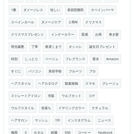
1番
ダメージレス
珍しい
美容院難民
スペインパーマ
スペインカール
ダメージケア
２周年
クリスマス
クリスマスプレゼント
インナーカラー
質感
お得
巻き髪
明光義塾
丁寧
夜遅くまで
オシャレ
誕生日プレゼント
特別
しっとり
ベージュ
フレグランス
香水
Amazon
すぐに
パソコン
美容学校
フルーツ
プロ
ヘアスタイル
ヘアカタログ
観葉植物
スマホ
グレージュ
ストレートアイロン
市販
ウルフカット
コテ
ウルフスタイル
色落ち
イヤリングカラー
ナチュラル
ヘアサロン
マッシュ
191
インスタグラム
ニュース
梅雨
X
ホタル
綺麗
SNS
コーヒー
facebook