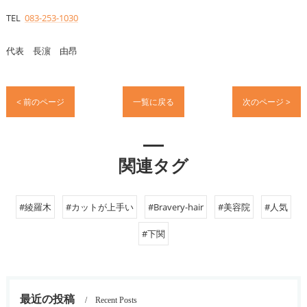
TEL
083-253-1030
代表 長濵 由昂
< 前のページ
一覧に戻る
次のページ >
関連タグ
#綾羅木
#カットが上手い
#Bravery-hair
#美容院
#人気
#下関
最近の投稿
Recent Posts