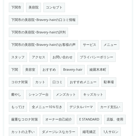
下関市
美容院
コンセプト
下関市の美容院･Bravery-hairの口コミ情報
下関市の美容院･Bravery-hairの評判
下関市の美容院･Bravery-hairのお客様の声
サービス
メニュー
スタッフ
アクセス
お問い合わせ
プライバシーポリシー
下関
美容室
おすすめ
Bravery-hair
綾羅木本町
コロナ対策
カット
口コミ
おすすめメニュー
駐車場
癒やし
シャンプー台
メンズカット
キッズカット
もってけ
全メニュー10％引き
デジタルパーマ
カード支払い
厳重なコロナ対策
オーナー自己紹介
E STANDARD
店版、使用
カットの上手い
ダメージレスなカラー
縮毛矯正
1人サロン