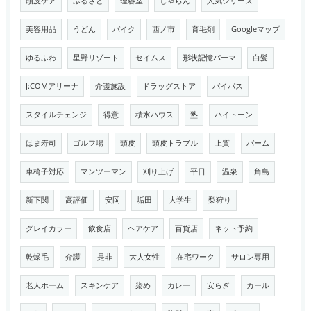
頭皮ケア
ふるさと
理容室
じゃらん
人気シリーズ
美容用品
うどん
バイク
西ノ市
育毛剤
Googleマップ
ゆるふわ
星野リゾート
セイムス
形状記憶パーマ
白髪
J:COMアリーナ
介護施設
ドラッグストア
バイパス
スタイルチェンジ
得意
積水ハウス
塾
ハイトーン
はま寿司
ゴルフ場
頭皮
頭皮トラブル
上質
バーム
車椅子対応
マンツーマン
刈り上げ
平日
温泉
角島
新下関
高評価
安岡
垢田
大学生
梨狩り
グレイカラー
飲食店
ヘアケア
百貨店
ネット予約
乾燥毛
介護
是非
大人女性
在宅ワーク
サロン専用
老人ホーム
スキンケア
染め
カレー
安らぎ
カール