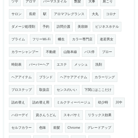
ツヤ
アロマ
パーマスタイル
艶髪
大事
肩こり
サロン
長府
駅
アロマフレグランス
大丸
コロナ
ダメージ処理剤
予約
訪問介護
美容師
ビジネスホテル
プライム
フリーWi-Fi
幡生
カラー専門店
老若男女
カラーシャンプー
不動産
山陰本線
バス停
ブロー
時刻表
バーバーヘア
エステ
メッシュ
洗剤
ヘアアイテム
ブランド
ヘアケアアイテム
カラーリング
プロステップ
取扱店
センスのいい
下関にはここだけ
詰め替え
詰め替え用
ミルクティーベージュ
幼少時
川中
ハローデイ
資さんうどん
スキバサミ
リラックス効果
セルフカラー
色味
前髪
Chrome
グレードアップ