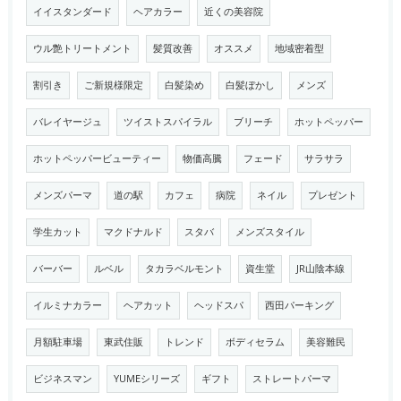
イイスタンダード
ヘアカラー
近くの美容院
ウル艶トリートメント
髪質改善
オススメ
地域密着型
割引き
ご新規様限定
白髪染め
白髪ぼかし
メンズ
バレイヤージュ
ツイストスパイラル
ブリーチ
ホットペッパー
ホットペッパービューティー
物価高騰
フェード
サラサラ
メンズパーマ
道の駅
カフェ
病院
ネイル
プレゼント
学生カット
マクドナルド
スタバ
メンズスタイル
バーバー
ルベル
タカラベルモント
資生堂
JR山陰本線
イルミナカラー
ヘアカット
ヘッドスパ
西田パーキング
月額駐車場
東武住販
トレンド
ボディセラム
美容難民
ビジネスマン
YUMEシリーズ
ギフト
ストレートパーマ