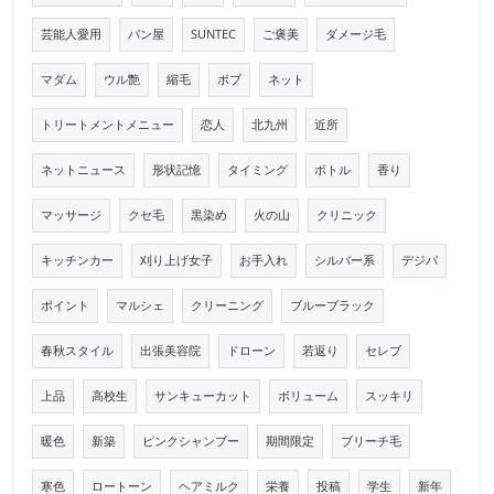
芸能人愛用
パン屋
SUNTEC
ご褒美
ダメージ毛
マダム
ウル艶
縮毛
ボブ
ネット
トリートメントメニュー
恋人
北九州
近所
ネットニュース
形状記憶
タイミング
ボトル
香り
マッサージ
クセ毛
黒染め
火の山
クリニック
キッチンカー
刈り上げ女子
お手入れ
シルバー系
デジパ
ポイント
マルシェ
クリーニング
ブルーブラック
春秋スタイル
出張美容院
ドローン
若返り
セレブ
上品
高校生
サンキューカット
ボリューム
スッキリ
暖色
新築
ピンクシャンプー
期間限定
ブリーチ毛
寒色
ロートーン
ヘアミルク
栄養
投稿
学生
新年