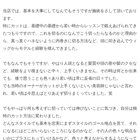
当店では、基本を大事にしてなんでもそうですが施術をさして頂いており
ます。
特にカットは、基礎中の基礎から若い時からレッスンで鍛えあげられてき
たつもりですので、これを切るのになんでこう切ったらなるのかと理由か
ら、真っ直ぐハネないように内巻きに切る方法など、頭に叩き込んでウィ
ッグからモデルと経験を積んできました。
でもなんでもそうですが、やはり人頭となると髪質や頭の形や髪のクセな
ど、経験をより積まないと中々、上手くいきません。その時は何とか出来
ても、後で思うことも色々あり若い頃は常に反省の日々でした。
でも当時のオーナーがカットが上手くないといい美容師じゃないと言わ
れ、若い頃は今思えばとりあえず切りまくっていました。笑
でもやっぱり何も考えずに切っていては伸びないことに気づき、自分は独
特のカット方法に変わりました。
どんなスタイルでも基本を忠実にまずスタイルのゴール地点を見て、それ
になるにはどこがいらないところになるのかなど、その人の色々な弱点を
いかにプラスにもっていけるかなど、色々と考えながらするようになって