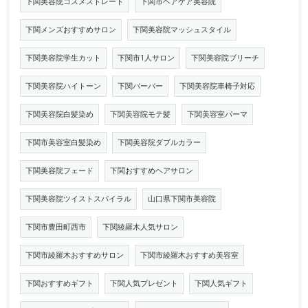
下関美容院コスメストレート
下関市ヘアケア美容院
下関メンズおすすめサロン
下関美容院マッシュスタイル
下関美容院学生カット
下関市1人サロン
下関美容院ブリーチ
下関美容院ハイトーン
下関バーバー
下関美容院車椅子対応
下関美容院白髪染め
下関美容院モテ髪
下関美容室パーマ
下関市美容室白髪染め
下関美容院ダブルカラー
下関美容院フェード
下関おすすめヘアサロン
下関美容院ツイストスパイラル
山口県下関市美容院
下関市豊田町西市
下関綾羅木人気サロン
下関市綾羅木おすすめサロン
下関市綾羅木おすすめ美容室
下関おすすめギフト
下関人気プレゼント
下関人気ギフト