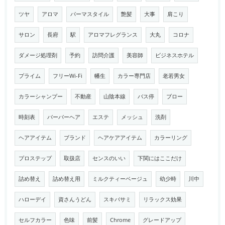
ツヤ
アロマ
パーマスタイル
艶髪
大事
肩こり
サロン
長府
駅
アロマフレグランス
大丸
コロナ
ダメージ処理剤
予約
訪問介護
美容師
ビジネスホテル
プライム
フリーWi-Fi
幡生
カラー専門店
老若男女
カラーシャンプー
不動産
山陰本線
バス停
ブロー
時刻表
バーバーヘア
エステ
メッシュ
洗剤
ヘアアイテム
ブランド
ヘアケアアイテム
カラーリング
プロステップ
取扱店
センスのいい
下関にはここだけ
詰め替え
詰め替え用
ミルクティーベージュ
幼少時
川中
ハローデイ
資さんうどん
スキバサミ
リラックス効果
セルフカラー
色味
前髪
Chrome
グレードアップ