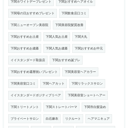
下関ホワイトデープレゼント
下関おすすめヘアオイル
下関母の日おすすめプレゼント
下関飲食店口コミ
下関ニューオープン美容院
下関美容院髪質改善
下関おすすめお土産
下関人気お土産
下関大丸
下関おすすめお歳暮
下関人気お歳暮
下関おすすめお中元
イイスタンダード取扱店
下関おすすめ誕プレ
下関おすすめ還暦祝いプレゼント
下関美容室ヘアカラー
下関美容室口コミ
下関ヘアカット
下関リラックスサロン
イイスタンダードポジティブリペア
下関美容室ショートヘアー
下関トリートメント
下関ストレートパーマ
下関市白髪染め
プライベートサロン
白石麻衣
リクルート
ヘアマニキュア