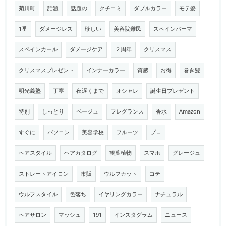
菊川町
話題
話題の
クチコミ
ダブルカラー
モテ髪
1番
ダメージレス
珍しい
美容院難民
スペインパーマ
スペインカール
ダメージケア
２周年
クリスマス
クリスマスプレゼント
インナーカラー
質感
お得
巻き髪
明光義塾
丁寧
夜遅くまで
オシャレ
誕生日プレゼント
特別
しっとり
ベージュ
フレグランス
香水
Amazon
すぐに
パソコン
美容学校
フルーツ
プロ
ヘアスタイル
ヘアカタログ
観葉植物
スマホ
グレージュ
ストレートアイロン
市販
ウルフカット
コテ
ウルフスタイル
色落ち
イヤリングカラー
ナチュラル
ヘアサロン
マッシュ
191
インスタグラム
ニュース