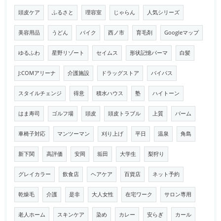
頭皮ケア
ふるさと
理容室
じゃらん
人気シリーズ
美容用品
うどん
バイク
西ノ市
育毛剤
Googleマップ
ゆるふわ
星野リゾート
セイムス
形状記憶パーマ
白髪
J:COMアリーナ
介護施設
ドラッグストア
バイパス
スタイルチェンジ
得意
積水ハウス
塾
ハイトーン
はま寿司
ゴルフ場
頭皮
頭皮トラブル
上質
バーム
車椅子対応
マンツーマン
刈り上げ
平日
温泉
角島
新下関
高評価
安岡
垢田
大学生
梨狩り
グレイカラー
飲食店
ヘアケア
百貨店
ネット予約
乾燥毛
介護
是非
大人女性
在宅ワーク
サロン専用
老人ホーム
スキンケア
染め
カレー
安らぎ
カール