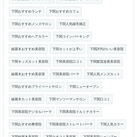
下関おすすめランチ
下関おすすめカフェ
下関おすすめメンズサロン
下関人気縮毛矯正
下関おすすめヘアカラー
下関コインパーキング
綾羅木おすすめ美容院
下関カットが上手い
下関評判のいい美容院
下関キッズカット美容院
下関美容院口コミ
下関髪質改善美容院
綾羅木おすすめ美容室
下関美容院パーマ
下関人気メンズカット
下関おすすめプライベートサロン
下関ニューオープン
綾羅木カット美容院
下関マンツーマンサロン
下関口コミ
下関美容院デジタルパーマ
下関美容院イルミナカラー
下関おすすめ整骨院
下関美容院ストレートパーマ
下関人気カラー
下関綾羅木美容院
下関クチコミ美容室
下関美容院シャンプー