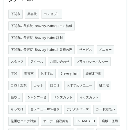
Tags
下関市
美容院
コンセプト
下関市の美容院･Bravery-hairの口コミ情報
下関市の美容院･Bravery-hairの評判
下関市の美容院･Bravery-hairのお客様の声
サービス
メニュー
スタッフ
アクセス
お問い合わせ
プライバシーポリシー
下関
美容室
おすすめ
Bravery-hair
綾羅木本町
コロナ対策
カット
口コミ
おすすめメニュー
駐車場
癒やし
シャンプー台
メンズカット
キッズカット
もってけ
全メニュー10％引き
デジタルパーマ
カード支払い
厳重なコロナ対策
オーナー自己紹介
E STANDARD
店版、使用