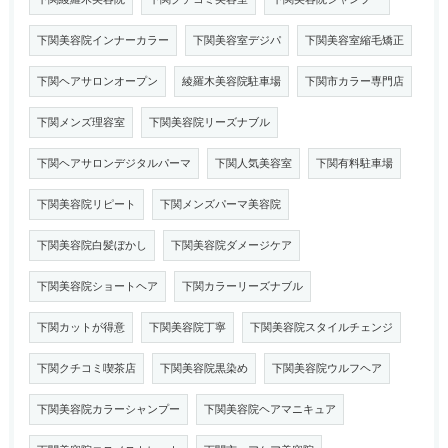
下関美容院インナーカラー
下関美容室デジパ
下関美容室縮毛矯正
下関ヘアサロンオープン
綾羅木美容院駐車場
下関市カラー専門店
下関メンズ理容室
下関美容院リーズナブル
下関ヘアサロンデジタルパーマ
下関人気美容室
下関有料駐車場
下関美容院リピート
下関メンズパーマ美容院
下関美容院白髪ぼかし
下関美容院ダメージケア
下関美容院ショートヘア
下関カラーリーズナブル
下関カットが得意
下関美容院丁寧
下関美容院スタイルチェンジ
下関クチコミ喫茶店
下関美容院黒染め
下関美容院ウルフヘア
下関美容院カラーシャンプー
下関美容院ヘアマニキュア