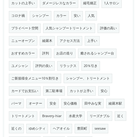
カットの上手い
ダメージレスなカラー
縮毛矯正
1人サロン
コロナ禍
シャンプー
カラー
安い
人気
プライベート空間
人気シャンプートリートメント
評価の高い
ニューオープン
綾羅木
アクセス方法
上手い
おすすめカラー
評判
お店の造り
癒されるシャンプー台
ユメシャン
評判の良い
リラックス
20％引き
ご新規様全メニュー10％割引き
シャンプー、トリートメント
カードでお支払い
第二駐車場
カットが上手い
安心
パーマ
オーナー
安全
安心価格
田中みな実
綾羅木駅
トリートメント
Bravery-hiar
水産大学
リーズナブル
近く
近くの
ゆめシティ
ヘアオイル
豊田町
seesaw