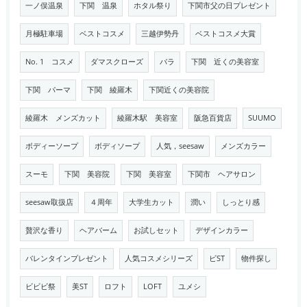
一ノ俣温泉
下関 温泉
ホタル祭り
下関市父の日プレゼント
月極駐車場
ベストコスメ
三越伊勢丹
ベストコスメ大賞
No. 1 コスメ
ダマスクローズ
バラ
下関 近くの美容室
下関 パーマ
下関 綾羅木
下関近くの美容院
綾羅木 メンズカット
綾羅木駅 美容室
阪急百貨店
SUUMO
ボディーソープ
ボディソープ
人気，seesaw
メンズカラー
スーモ
下関 美容院
下関 美容室
下関市 ヘアサロン
seesaw取扱店
４周年
大学生カット
潤い
しっとり感
贅沢な香り
ヘアバーム
お試しセット
デザインカラー
バレンタインプレゼント
人気コスメシリーズ
ビST
物件探し
ビビビ祭
美ST
ロフト
LOFT
ユメシ