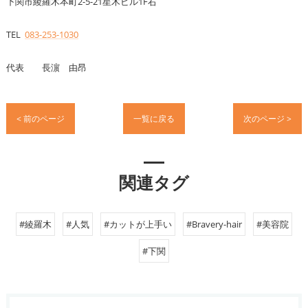
下関市綾羅木本町2-5-21星木ビル1F右
TEL
083-253-1030
代表 長濵 由昂
< 前のページ
一覧に戻る
次のページ >
関連タグ
#綾羅木
#人気
#カットが上手い
#Bravery-hair
#美容院
#下関