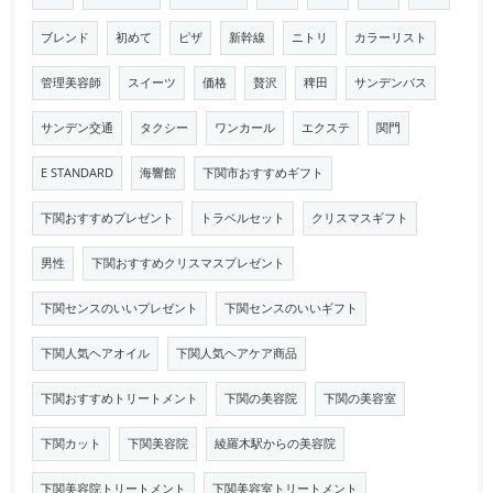
ブレンド
初めて
ピザ
新幹線
ニトリ
カラーリスト
管理美容師
スイーツ
価格
贅沢
稗田
サンデンバス
サンデン交通
タクシー
ワンカール
エクステ
関門
E STANDARD
海響館
下関市おすすめギフト
下関おすすめプレゼント
トラベルセット
クリスマスギフト
男性
下関おすすめクリスマスプレゼント
下関センスのいいプレゼント
下関センスのいいギフト
下関人気ヘアオイル
下関人気ヘアケア商品
下関おすすめトリートメント
下関の美容院
下関の美容室
下関カット
下関美容院
綾羅木駅からの美容院
下関美容院トリートメント
下関美容室トリートメント