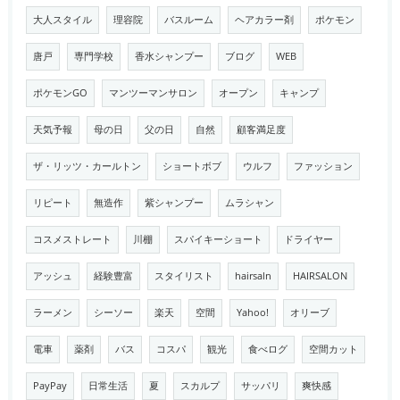
大人スタイル
理容院
バスルーム
ヘアカラー剤
ポケモン
唐戸
専門学校
香水シャンプー
ブログ
WEB
ポケモンGO
マンツーマンサロン
オープン
キャンプ
天気予報
母の日
父の日
自然
顧客満足度
ザ・リッツ・カールトン
ショートボブ
ウルフ
ファッション
リピート
無造作
紫シャンプー
ムラシャン
コスメストレート
川棚
スパイキーショート
ドライヤー
アッシュ
経験豊富
スタイリスト
hairsaln
HAIRSALON
ラーメン
シーソー
楽天
空間
Yahoo!
オリーブ
電車
薬剤
バス
コスパ
観光
食べログ
空間カット
PayPay
日常生活
夏
スカルプ
サッパリ
爽快感