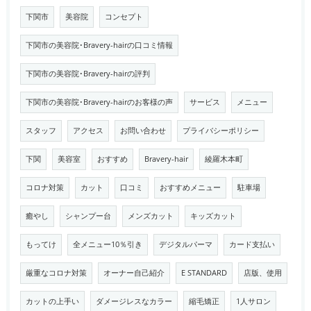
下関市
美容院
コンセプト
下関市の美容院･Bravery-hairの口コミ情報
下関市の美容院･Bravery-hairの評判
下関市の美容院･Bravery-hairのお客様の声
サービス
メニュー
スタッフ
アクセス
お問い合わせ
プライバシーポリシー
下関
美容室
おすすめ
Bravery-hair
綾羅木本町
コロナ対策
カット
口コミ
おすすめメニュー
駐車場
癒やし
シャンプー台
メンズカット
キッズカット
もってけ
全メニュー10％引き
デジタルパーマ
カード支払い
厳重なコロナ対策
オーナー自己紹介
E STANDARD
店版、使用
カットの上手い
ダメージレスなカラー
縮毛矯正
1人サロン