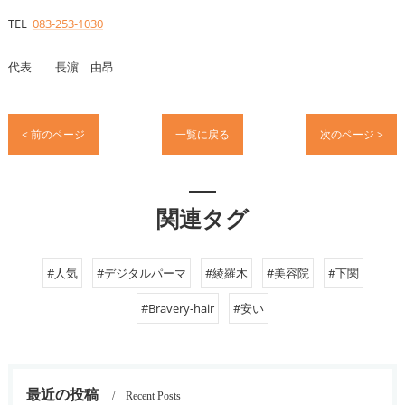
TEL
083-253-1030
代表 長濵 由昂
< 前のページ
一覧に戻る
次のページ >
関連タグ
#人気
#デジタルパーマ
#綾羅木
#美容院
#下関
#Bravery-hair
#安い
最近の投稿
Recent Posts