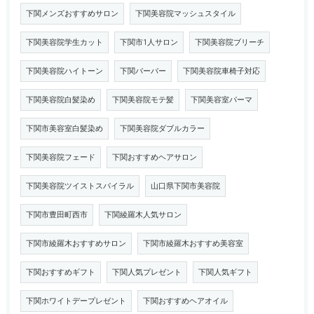
下関メンズおすすめサロン
下関美容院マッシュスタイル
下関美容院学生カット
下関市1人サロン
下関美容院ブリーチ
下関美容院ハイトーン
下関バーバー
下関美容院車椅子対応
下関美容院白髪染め
下関美容院モテ髪
下関美容室パーマ
下関市美容室白髪染め
下関美容院ダブルカラー
下関美容院フェード
下関おすすめヘアサロン
下関美容院ツイストスパイラル
山口県下関市美容院
下関市豊田町西市
下関綾羅木人気サロン
下関市綾羅木おすすめサロン
下関市綾羅木おすすめ美容室
下関おすすめギフト
下関人気プレゼント
下関人気ギフト
下関ホワイトデープレゼント
下関おすすめヘアオイル