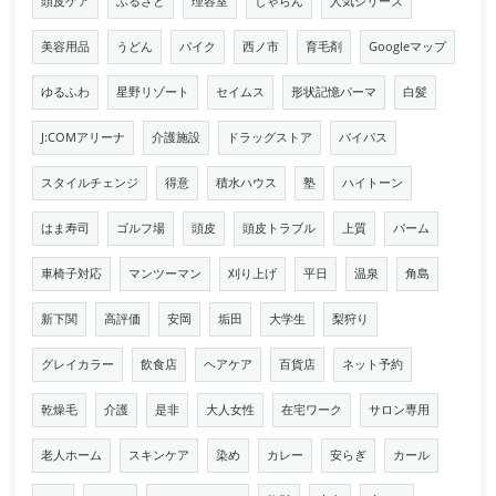
頭皮ケア
ふるさと
理容室
じゃらん
人気シリーズ
美容用品
うどん
バイク
西ノ市
育毛剤
Googleマップ
ゆるふわ
星野リゾート
セイムス
形状記憶パーマ
白髪
J:COMアリーナ
介護施設
ドラッグストア
バイパス
スタイルチェンジ
得意
積水ハウス
塾
ハイトーン
はま寿司
ゴルフ場
頭皮
頭皮トラブル
上質
バーム
車椅子対応
マンツーマン
刈り上げ
平日
温泉
角島
新下関
高評価
安岡
垢田
大学生
梨狩り
グレイカラー
飲食店
ヘアケア
百貨店
ネット予約
乾燥毛
介護
是非
大人女性
在宅ワーク
サロン専用
老人ホーム
スキンケア
染め
カレー
安らぎ
カール