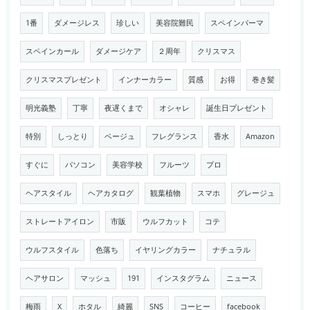
1番
ダメージレス
珍しい
美容院難民
スペインパーマ
スペインカール
ダメージケア
２周年
クリスマス
クリスマスプレゼント
インナーカラー
質感
お得
巻き髪
明光義塾
丁寧
夜遅くまで
オシャレ
誕生日プレゼント
特別
しっとり
ベージュ
フレグランス
香水
Amazon
すぐに
パソコン
美容学校
フルーツ
プロ
ヘアスタイル
ヘアカタログ
観葉植物
スマホ
グレージュ
ストレートアイロン
市販
ウルフカット
コテ
ウルフスタイル
色落ち
イヤリングカラー
ナチュラル
ヘアサロン
マッシュ
191
インスタグラム
ニュース
梅雨
X
ホタル
綺麗
SNS
コーヒー
facebook