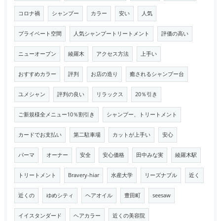
コロナ禍
シャンプー
カラー
安い
人気
プライベート空間
人気シャンプートリートメント
評価の高い
ニューオープン
綾羅木
アクセス方法
上手い
おすすめカラー
評判
お店の造り
癒されるシャンプー台
ユメシャン
評判の良い
リラックス
20％引き
ご新規様全メニュー10％割引き
シャンプー、トリートメント
カードでお支払い
第二駐車場
カットが上手い
安心
パーマ
オーナー
安全
安心価格
田中みな実
綾羅木駅
トリートメント
Bravery-hiar
水産大学
リーズナブル
近く
近くの
ゆめシティ
ヘアオイル
豊田町
seesaw
イイスタンダード
ヘアカラー
近くの美容院