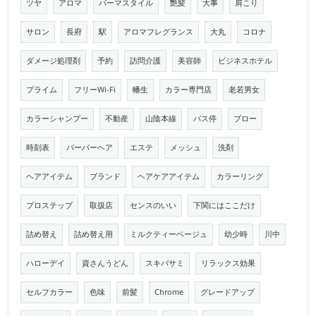
ツヤ
アロマ
パーマスタイル
艶髪
大事
肩こり
サロン
長府
駅
アロマフレグランス
大丸
コロナ
ダメージ処理剤
予約
訪問介護
美容師
ビジネスホテル
プライム
フリーWi-Fi
幡生
カラー専門店
老若男女
カラーシャンプー
不動産
山陰本線
バス停
ブロー
時刻表
バーバーヘア
エステ
メッシュ
洗剤
ヘアアイテム
ブランド
ヘアケアアイテム
カラーリング
プロステップ
取扱店
センスのいい
下関にはここだけ
詰め替え
詰め替え用
ミルクティーベージュ
幼少時
川中
ハローデイ
資さんうどん
スキバサミ
リラックス効果
セルフカラー
色味
前髪
Chrome
グレードアップ