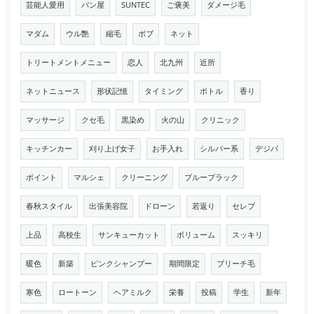
芸能人愛用
パン屋
SUNTEC
ご褒美
ダメージ毛
マダム
ウル艶
縮毛
ボブ
ネット
トリートメントメニュー
恋人
北九州
近所
ネットニュース
形状記憶
タイミング
ボトル
香り
マッサージ
クセ毛
黒染め
火の山
クリニック
キッチンカー
刈り上げ女子
お手入れ
シルバー系
デジパ
ポイント
マルシェ
クリーニング
ブルーブラック
春秋スタイル
出張美容院
ドローン
若返り
セレブ
上品
高校生
サンキューカット
ボリューム
スッキリ
暖色
新築
ピンクシャンプー
期間限定
ブリーチ毛
寒色
ロートーン
ヘアミルク
栄養
投稿
学生
新年