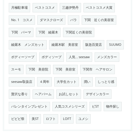
月極駐車場
ベストコスメ
三越伊勢丹
ベストコスメ大賞
No. 1 コスメ
ダマスクローズ
バラ
下関 近くの美容室
下関 パーマ
下関 綾羅木
下関近くの美容院
綾羅木 メンズカット
綾羅木駅 美容室
阪急百貨店
SUUMO
ボディーソープ
ボディソープ
人気，seesaw
メンズカラー
スーモ
下関 美容院
下関 美容室
下関市 ヘアサロン
seesaw取扱店
４周年
大学生カット
潤い
しっとり感
贅沢な香り
ヘアバーム
お試しセット
デザインカラー
バレンタインプレゼント
人気コスメシリーズ
ビST
物件探し
ビビビ祭
美ST
ロフト
LOFT
ユメシ