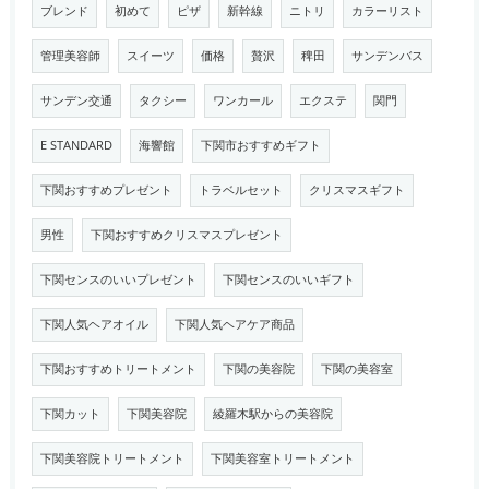
ブレンド
初めて
ピザ
新幹線
ニトリ
カラーリスト
管理美容師
スイーツ
価格
贅沢
稗田
サンデンバス
サンデン交通
タクシー
ワンカール
エクステ
関門
E STANDARD
海響館
下関市おすすめギフト
下関おすすめプレゼント
トラベルセット
クリスマスギフト
男性
下関おすすめクリスマスプレゼント
下関センスのいいプレゼント
下関センスのいいギフト
下関人気ヘアオイル
下関人気ヘアケア商品
下関おすすめトリートメント
下関の美容院
下関の美容室
下関カット
下関美容院
綾羅木駅からの美容院
下関美容院トリートメント
下関美容室トリートメント