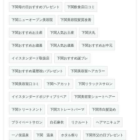
下関母の日おすすめプレゼント
下関飲食店口コミ
下関ニューオープン美容院
下関美容院髪質改善
下関おすすめお土産
下関人気お土産
下関大丸
下関おすすめお歳暮
下関人気お歳暮
下関おすすめお中元
イイスタンダード取扱店
下関おすすめ誕プレ
下関おすすめ還暦祝いプレゼント
下関美容室ヘアカラー
下関美容室口コミ
下関ヘアカット
下関リラックスサロン
イイスタンダードポジティブリペア
下関美容室ショートヘアー
下関トリートメント
下関ストレートパーマ
下関市白髪染め
プライベートサロン
白石麻衣
リクルート
ヘアマニキュア
一ノ俣温泉
下関 温泉
ホタル祭り
下関市父の日プレゼント