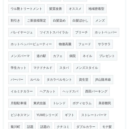
ウル艶トリートメント
髪質改善
オススメ
地域密着型
割引き
ご新規様限定
白髪染め
白髪ぼかし
メンズ
バレイヤージュ
ツイストスパイラル
ブリーチ
ホットペッパー
ホットペッパービューティー
物価高騰
フェード
サラサラ
メンズパーマ
道の駅
カフェ
病院
ネイル
プレゼント
学生カット
マクドナルド
スタバ
メンズスタイル
バーバー
ルベル
タカラベルモント
資生堂
JR山陰本線
イルミナカラー
ヘアカット
ヘッドスパ
西田パーキング
月額駐車場
東武住販
トレンド
ボディセラム
美容難民
ビジネスマン
YUMEシリーズ
ギフト
ストレートパーマ
菊川町
話題
話題の
クチコミ
ダブルカラー
モテ髪