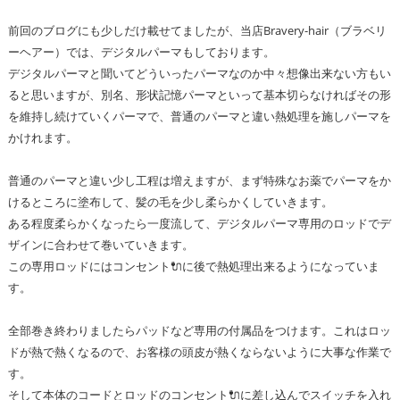
前回のブログにも少しだけ載せてましたが、当店Bravery-hair（ブラベリ
ーヘアー）では、デジタルパーマもしております。
デジタルパーマと聞いてどういったパーマなのか中々想像出来ない方もい
ると思いますが、別名、形状記憶パーマといって基本切らなければその形
を維持し続けていくパーマで、普通のパーマと違い熱処理を施しパーマを
かけれます。
普通のパーマと違い少し工程は増えますが、まず特殊なお薬でパーマをか
けるところに塗布して、髪の毛を少し柔らかくしていきます。
ある程度柔らかくなったら一度流して、デジタルパーマ専用のロッドでデ
ザインに合わせて巻いていきます。
この専用ロッドにはコンセント🔌に後で熱処理出来るようになっていま
す。
全部巻き終わりましたらパッドなど専用の付属品をつけます。これはロッ
ドが熱で熱くなるので、お客様の頭皮が熱くならないように大事な作業で
す。
そして本体のコードとロッドのコンセント🔌に差し込んでスイッチを入れ