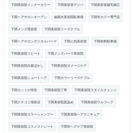
下関美容院インナーカラー
下関美容室デジパ
下関美容室縮毛矯正
下関ヘアサロンオープン
綾羅木美容院駐車場
下関市カラー専門店
下関メンズ理容室
下関美容院リーズナブル
下関ヘアサロンデジタルパーマ
下関人気美容室
下関有料駐車場
下関美容院リピート
下関メンズパーマ美容院
下関美容院白髪ぼかし
下関美容院ダメージケア
下関美容院ショートヘア
下関カラーリーズナブル
下関カットが得意
下関美容院丁寧
下関美容院スタイルチェンジ
下関クチコミ喫茶店
下関美容院黒染め
下関美容院ウルフヘア
下関美容院カラーシャンプー
下関美容院ヘアマニキュア
下関美容院コスメストレート
下関市ヘアケア美容院