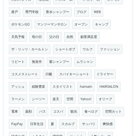
唐戸
専門学校
香水シャンプー
ブログ
WEB
ポケモンGO
マンツーマンサロン
オープン
キャンプ
天気予報
母の日
父の日
自然
顧客満足度
ザ・リッツ・カールトン
ショートボブ
ウルフ
ファッション
リピート
無造作
紫シャンプー
ムラシャン
コスメストレート
川棚
スパイキーショート
ドライヤー
アッシュ
経験豊富
スタイリスト
hairsaln
HAIRSALON
ラーメン
シーソー
楽天
空間
Yahoo!
オリーブ
電車
薬剤
バス
コスパ
観光
食べログ
空間カット
PayPay
日常生活
夏
スカルプ
サッパリ
爽快感