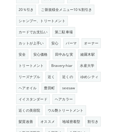
20％引き
ご新規様全メニュー10％割引き
シャンプー、トリートメント
カードでお支払い
第二駐車場
カットが上手い
安心
パーマ
オーナー
安全
安心価格
田中みな実
綾羅木駅
トリートメント
Bravery-hiar
水産大学
リーズナブル
近く
近くの
ゆめシティ
ヘアオイル
豊田町
seesaw
イイスタンダード
ヘアカラー
近くの美容院
ウル艶トリートメント
髪質改善
オススメ
地域密着型
割引き