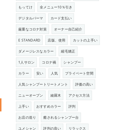
もってけ
全メニュー10％引き
デジタルパーマ
カード支払い
厳重なコロナ対策
オーナー自己紹介
E STANDARD
店版、使用
カットの上手い
ダメージレスなカラー
縮毛矯正
1人サロン
コロナ禍
シャンプー
カラー
安い
人気
プライベート空間
人気シャンプートリートメント
評価の高い
ニューオープン
綾羅木
アクセス方法
上手い
おすすめカラー
評判
お店の造り
癒されるシャンプー台
ユメシャン
評判の良い
リラックス