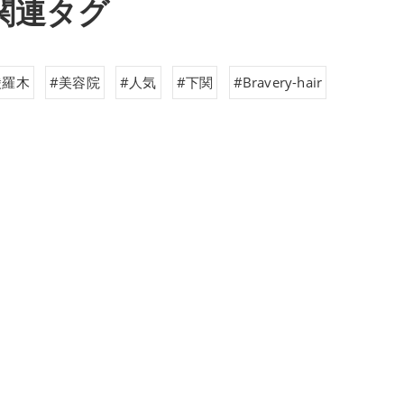
関連タグ
綾羅木
#美容院
#人気
#下関
#Bravery-hair