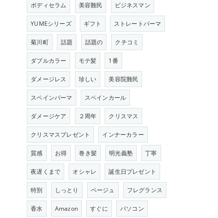
ボディセラム
美容難民
ビジネスマン
YUMEシリーズ
ギフト
ストレートパーマ
菊川町
話題
話題の
クチコミ
ダブルカラー
モテ髪
1番
ダメージレス
珍しい
美容院難民
スペインパーマ
スペインカール
ダメージケア
２周年
クリスマス
クリスマスプレゼント
インナーカラー
質感
お得
巻き髪
明光義塾
丁寧
夜遅くまで
オシャレ
誕生日プレゼント
特別
しっとり
ベージュ
フレグランス
香水
Amazon
すぐに
パソコン