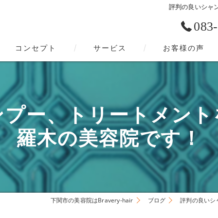
評判の良いシャ
083
コンセプト
サービス
お客様の声
下関市の美容院･Bravery-hairの口コミ情報
下関市の美容院･Bravery-hairの評判
ンプー、トリートメント
下関市の美容院･Bravery-hairのお客様の声
羅木の美容院です！
下関市の美容院はBravery-hair
ブログ
評判の良いシ