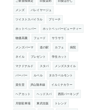
ご新規様限定
白髪染め
白髪ぼかし
メンズ
バレイヤージュ
ツイストスパイラル
ブリーチ
ホットペッパー
ホットペッパービューティー
物価高騰
フェード
サラサラ
メンズパーマ
道の駅
カフェ
病院
ネイル
プレゼント
学生カット
マクドナルド
スタバ
メンズスタイル
バーバー
ルベル
タカラベルモント
資生堂
JR山陰本線
イルミナカラー
ヘアカット
ヘッドスパ
西田パーキング
月額駐車場
東武住販
トレンド