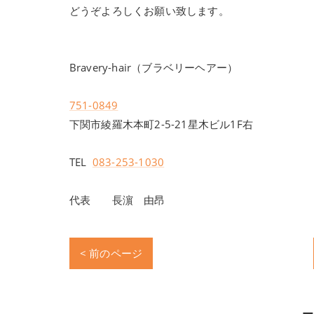
どうぞよろしくお願い致します。
Bravery-hair（ブラベリーヘアー）
751-0849
下関市綾羅木本町2-5-21星木ビル1F右
TEL
083-253-1030
代表 長濵 由昂
< 前のページ