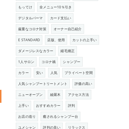
もってけ
全メニュー10％引き
デジタルパーマ
カード支払い
厳重なコロナ対策
オーナー自己紹介
E STANDARD
店版、使用
カットの上手い
ダメージレスなカラー
縮毛矯正
1人サロン
コロナ禍
シャンプー
カラー
安い
人気
プライベート空間
人気シャンプートリートメント
評価の高い
ニューオープン
綾羅木
アクセス方法
上手い
おすすめカラー
評判
お店の造り
癒されるシャンプー台
ユメシャン
評判の良い
リラックス