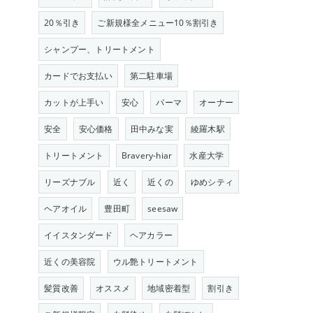
20％引き
ご新規様全メニュー10％割引き
シャンプー、トリートメント
カードでお支払い
第二駐車場
カットが上手い
安心
パーマ
オーナー
安全
安心価格
田中みな実
綾羅木駅
トリートメント
Bravery-hiar
水産大学
リーズナブル
近く
近くの
ゆめシティ
ヘアオイル
豊田町
seesaw
イイスタンダード
ヘアカラー
近くの美容院
ウル艶トリートメント
髪質改善
オススメ
地域密着型
割引き