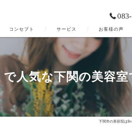
083
コンセプト
サービス
お客様の声
下関市の美容院･Bravery-hairの口コミ情報
下関市の美容院･Bravery-hairの評判
ミで人気な下関の美容室
下関市の美容院･Bravery-hairのお客様の声
下関市の美容院はBrave