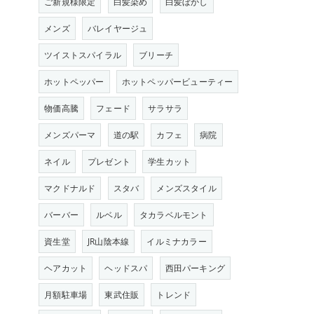
ご新規様限定
白髪染め
白髪ぼかし
メンズ
バレイヤージュ
ツイストスパイラル
ブリーチ
ホットペッパー
ホットペッパービューティー
物価高騰
フェード
サラサラ
メンズパーマ
道の駅
カフェ
病院
ネイル
プレゼント
学生カット
マクドナルド
スタバ
メンズスタイル
バーバー
ルベル
タカラベルモント
資生堂
JR山陰本線
イルミナカラー
ヘアカット
ヘッドスパ
西田パーキング
月額駐車場
東武住販
トレンド