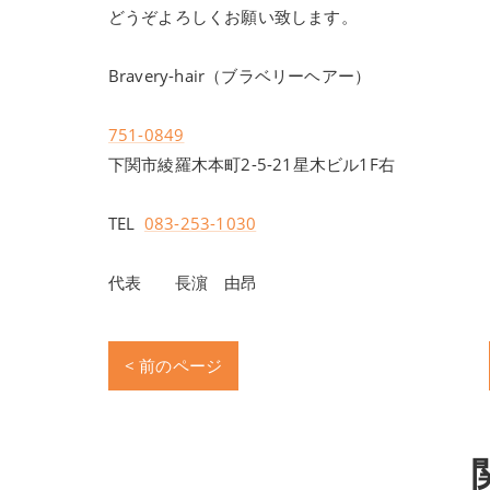
どうぞよろしくお願い致します。
Bravery-hair（ブラベリーヘアー）
751-0849
下関市綾羅木本町2-5-21星木ビル1F右
TEL
083-253-1030
代表 長濵 由昂
< 前のページ