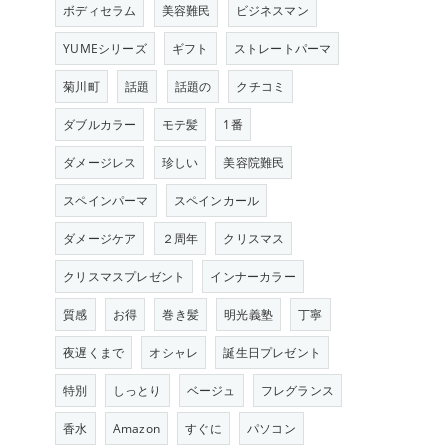
ボディセラム
美容難民
ビジネスマン
YUMEシリーズ
ギフト
ストレートパーマ
菊川町
話題
話題の
クチコミ
ダブルカラー
モテ髪
1番
ダメージレス
珍しい
美容院難民
スペインパーマ
スペインカール
ダメージケア
２周年
クリスマス
クリスマスプレゼント
インナーカラー
質感
お得
巻き髪
明光義塾
丁寧
夜遅くまで
オシャレ
誕生日プレゼント
特別
しっとり
ベージュ
フレグランス
香水
Amazon
すぐに
パソコン