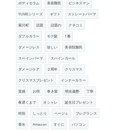
ボディセラム
美容難民
ビジネスマン
YUMEシリーズ
ギフト
ストレートパーマ
菊川町
話題
話題の
クチコミ
ダブルカラー
モテ髪
1番
ダメージレス
珍しい
美容院難民
スペインパーマ
スペインカール
ダメージケア
２周年
クリスマス
クリスマスプレゼント
インナーカラー
質感
お得
巻き髪
明光義塾
丁寧
夜遅くまで
オシャレ
誕生日プレゼント
特別
しっとり
ベージュ
フレグランス
香水
Amazon
すぐに
パソコン