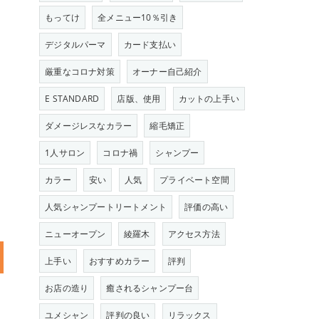
もってけ
全メニュー10％引き
デジタルパーマ
カード支払い
厳重なコロナ対策
オーナー自己紹介
E STANDARD
店版、使用
カットの上手い
ダメージレスなカラー
縮毛矯正
1人サロン
コロナ禍
シャンプー
カラー
安い
人気
プライベート空間
人気シャンプートリートメント
評価の高い
ニューオープン
綾羅木
アクセス方法
上手い
おすすめカラー
評判
お店の造り
癒されるシャンプー台
ユメシャン
評判の良い
リラックス