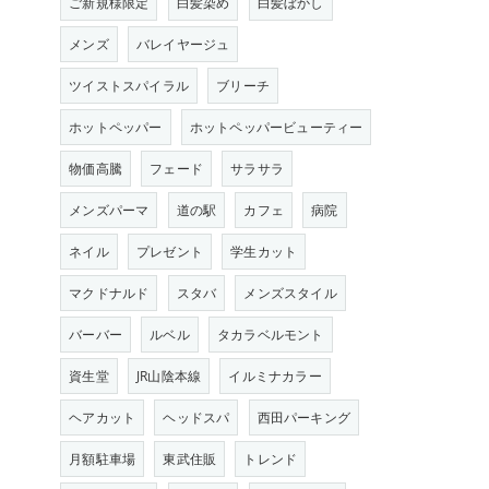
ご新規様限定
白髪染め
白髪ぼかし
メンズ
バレイヤージュ
ツイストスパイラル
ブリーチ
ホットペッパー
ホットペッパービューティー
物価高騰
フェード
サラサラ
メンズパーマ
道の駅
カフェ
病院
ネイル
プレゼント
学生カット
マクドナルド
スタバ
メンズスタイル
バーバー
ルベル
タカラベルモント
資生堂
JR山陰本線
イルミナカラー
ヘアカット
ヘッドスパ
西田パーキング
月額駐車場
東武住販
トレンド