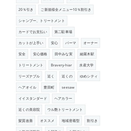
20％引き
ご新規様全メニュー10％割引き
シャンプー、トリートメント
カードでお支払い
第二駐車場
カットが上手い
安心
パーマ
オーナー
安全
安心価格
田中みな実
綾羅木駅
トリートメント
Bravery-hiar
水産大学
リーズナブル
近く
近くの
ゆめシティ
ヘアオイル
豊田町
seesaw
イイスタンダード
ヘアカラー
近くの美容院
ウル艶トリートメント
髪質改善
オススメ
地域密着型
割引き