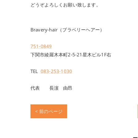
どうぞよろしくお願い致します。
Bravery-hair（ブラベリーヘアー）
751-0849
下関市綾羅木本町2-5-21星木ビル1F右
TEL
083-253-1030
代表 長濵 由昂
< 前のページ