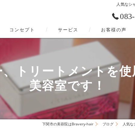
人気なシ
083
コンセプト
サービス
お客様の声
下関市の美容院･Bravery-hairの口コミ情報
下関市の美容院･Bravery-hairの評判
ー、トリートメントを使
下関市の美容院･Bravery-hairのお客様の声
美容室です！
下関市の美容院はBravery-hair
ブログ
人気な