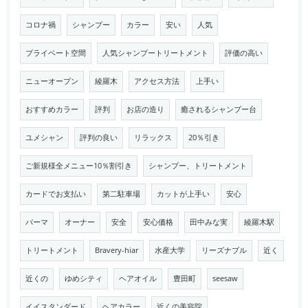
コロナ禍
シャンプー
カラー
安い
人気
プライベート空間
人気シャンプートリートメント
評価の高い
ニューオープン
綾羅木
アクセス方法
上手い
おすすめカラー
評判
お店の造り
癒されるシャンプー台
ユメシャン
評判の良い
リラックス
20％引き
ご新規様全メニュー10％割引き
シャンプー、トリートメント
カードでお支払い
第二駐車場
カットが上手い
安心
パーマ
オーナー
安全
安心価格
田中みな実
綾羅木駅
トリートメント
Bravery-hiar
水産大学
リーズナブル
近く
近くの
ゆめシティ
ヘアオイル
豊田町
seesaw
イイスタンダード
ヘアカラー
近くの美容院