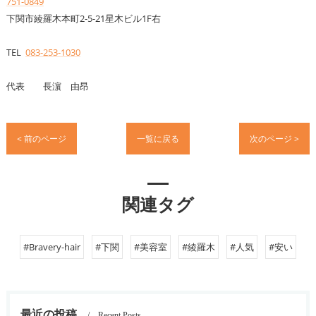
751-0849
下関市綾羅木本町2-5-21星木ビル1F右
TEL
083-253-1030
代表 長濵 由昂
< 前のページ
一覧に戻る
次のページ >
関連タグ
#Bravery-hair
#下関
#美容室
#綾羅木
#人気
#安い
最近の投稿
Recent Posts