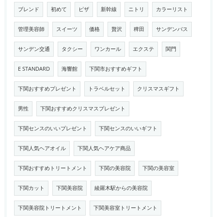
ブレンド
初めて
ピザ
新幹線
ニトリ
カラーリスト
管理美容師
スイーツ
価格
贅沢
稗田
サンデンバス
サンデン交通
タクシー
ワンカール
エクステ
関門
E STANDARD
海響館
下関市おすすめギフト
下関おすすめプレゼント
トラベルセット
クリスマスギフト
男性
下関おすすめクリスマスプレゼント
下関センスのいいプレゼント
下関センスのいいギフト
下関人気ヘアオイル
下関人気ヘアケア商品
下関おすすめトリートメント
下関の美容院
下関の美容室
下関カット
下関美容院
綾羅木駅からの美容院
下関美容院トリートメント
下関美容室トリートメント