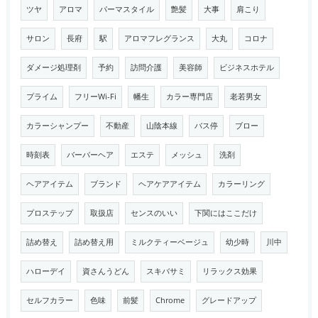
ツヤ
アロマ
パーマスタイル
艶髪
大事
肩こり
サロン
長府
駅
アロマフレグランス
大丸
コロナ
ダメージ処理剤
予約
訪問介護
美容師
ビジネスホテル
プライム
フリーWi-Fi
幡生
カラー専門店
老若男女
カラーシャンプー
不動産
山陰本線
バス停
ブロー
時刻表
バーバーヘア
エステ
メッシュ
洗剤
ヘアアイテム
ブランド
ヘアケアアイテム
カラーリング
プロステップ
取扱店
センスのいい
下関にはここだけ
詰め替え
詰め替え用
ミルクティーベージュ
幼少時
川中
ハローデイ
資さんうどん
スキバサミ
リラックス効果
セルフカラー
色味
前髪
Chrome
グレードアップ