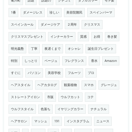
菊川町
話題
話題の
クチコミ
ダブルカラー
モテ髪
1番
ダメージレス
珍しい
美容院難民
スペインパーマ
スペインカール
ダメージケア
２周年
クリスマス
クリスマスプレゼント
インナーカラー
質感
お得
巻き髪
明光義塾
丁寧
夜遅くまで
オシャレ
誕生日プレゼント
特別
しっとり
ベージュ
フレグランス
香水
Amazon
すぐに
パソコン
美容学校
フルーツ
プロ
ヘアスタイル
ヘアカタログ
観葉植物
スマホ
グレージュ
ストレートアイロン
市販
ウルフカット
コテ
ウルフスタイル
色落ち
イヤリングカラー
ナチュラル
ヘアサロン
マッシュ
191
インスタグラム
ニュース