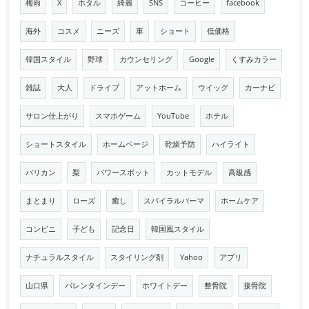
梅雨
X
ホタル
綺麗
SNS
コーヒー
facebook
海外
コスメ
ニーズ
車
ショート
低価格
韓国スタイル
野球
カウンセリング
Google
くすみカラー
雑誌
大人
ドライブ
アットホーム
ウイッグ
カーナビ
サロン仕上がり
スマホゲーム
YouTube
ホテル
ショートスタイル
ホームページ
乾燥予防
ハイライト
バリカン
梨
パワースポット
カットモデル
高級感
まとまり
ローズ
癒し
スパイラルパーマ
ホームケア
コンビニ
子ども
記念日
韓国風スタイル
ナチュラルスタイル
スタイリング剤
Yahoo
アプリ
山口県
バレンタインデー
ホワイトデー
整骨院
接骨院