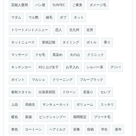
芸能人愛用
パン屋
SUNTEC
ご褒美
ダメージ毛
マダム
ウル艶
縮毛
ボブ
ネット
トリートメントメニュー
恋人
北九州
近所
ネットニュース
形状記憶
タイミング
ボトル
香り
マッサージ
クセ毛
黒染め
火の山
クリニック
キッチンカー
刈り上げ女子
お手入れ
シルバー系
デジパ
ポイント
マルシェ
クリーニング
ブルーブラック
春秋スタイル
出張美容院
ドローン
若返り
セレブ
上品
高校生
サンキューカット
ボリューム
スッキリ
暖色
新築
ピンクシャンプー
期間限定
ブリーチ毛
寒色
ロートーン
ヘアミルク
栄養
投稿
学生
新年