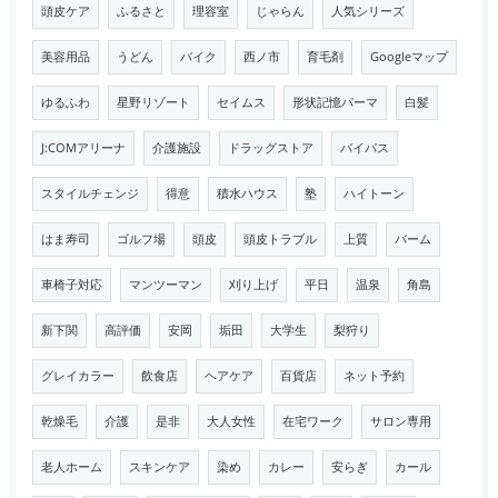
頭皮ケア
ふるさと
理容室
じゃらん
人気シリーズ
美容用品
うどん
バイク
西ノ市
育毛剤
Googleマップ
ゆるふわ
星野リゾート
セイムス
形状記憶パーマ
白髪
J:COMアリーナ
介護施設
ドラッグストア
バイパス
スタイルチェンジ
得意
積水ハウス
塾
ハイトーン
はま寿司
ゴルフ場
頭皮
頭皮トラブル
上質
バーム
車椅子対応
マンツーマン
刈り上げ
平日
温泉
角島
新下関
高評価
安岡
垢田
大学生
梨狩り
グレイカラー
飲食店
ヘアケア
百貨店
ネット予約
乾燥毛
介護
是非
大人女性
在宅ワーク
サロン専用
老人ホーム
スキンケア
染め
カレー
安らぎ
カール