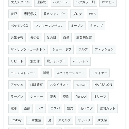
大人スタイル
理容院
バスルーム
ヘアカラー剤
ポケモン
唐戸
専門学校
香水シャンプー
ブログ
WEB
ポケモンGO
マンツーマンサロン
オープン
キャンプ
天気予報
母の日
父の日
自然
顧客満足度
ザ・リッツ・カールトン
ショートボブ
ウルフ
ファッション
リピート
無造作
紫シャンプー
ムラシャン
コスメストレート
川棚
スパイキーショート
ドライヤー
アッシュ
経験豊富
スタイリスト
hairsaln
HAIRSALON
ラーメン
シーソー
楽天
空間
Yahoo!
オリーブ
電車
薬剤
バス
コスパ
観光
食べログ
空間カット
PayPay
日常生活
夏
スカルプ
サッパリ
爽快感