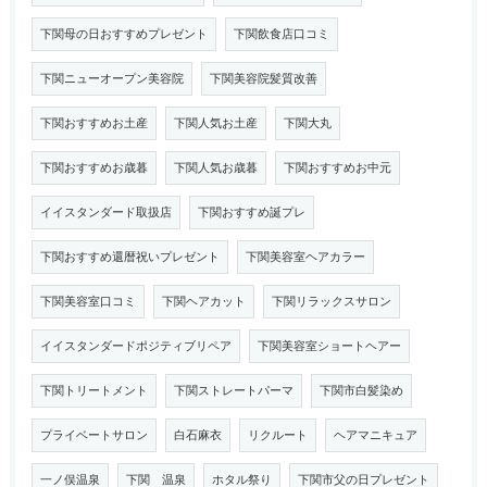
下関母の日おすすめプレゼント
下関飲食店口コミ
下関ニューオープン美容院
下関美容院髪質改善
下関おすすめお土産
下関人気お土産
下関大丸
下関おすすめお歳暮
下関人気お歳暮
下関おすすめお中元
イイスタンダード取扱店
下関おすすめ誕プレ
下関おすすめ還暦祝いプレゼント
下関美容室ヘアカラー
下関美容室口コミ
下関ヘアカット
下関リラックスサロン
イイスタンダードポジティブリペア
下関美容室ショートヘアー
下関トリートメント
下関ストレートパーマ
下関市白髪染め
プライベートサロン
白石麻衣
リクルート
ヘアマニキュア
一ノ俣温泉
下関 温泉
ホタル祭り
下関市父の日プレゼント