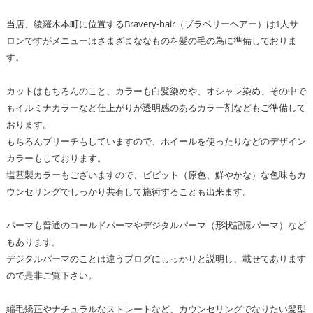
当店、綾羅木本町に位置するBravery-hair（ブラベリーヘアー）は1人サ
ロンですがメニューはさまざまななものを髪の毛の為に準備しておりま
す。
カットはもちろんのこと、カラーも白髪染めや、オシャレ染め、その中で
もイルミナカラーなど仕上がりが透明感のあるカラー剤などもご準備して
おります。
もちろんブリーチもしていますので、ホイールを使ったりなどのデザイン
カラーもしております。
塩基製カラーもございますので、ビビット（原色、鮮やかな）な色味もカ
ウンセリングでしっかり共有して施術することも出来ます。
パーマも普通のコールドパーマやデジタルパーマ（形状記憶パーマ）など
もあります。
デジタルパーマのことは違うブログにしっかりと説明し、載せてあります
ので是非ご覧下さい。
縮毛矯正やナチュラルなストレートなど、カウンセリングでなりたい髪型