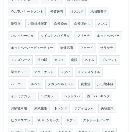
ウル艶トリートメント
髪質改善
オススメ
地域密着型
割引き
ご新規様限定
白髪染め
白髪ぼかし
メンズ
バレイヤージュ
ツイストスパイラル
ブリーチ
ホットペッパー
ホットペッパービューティー
物価高騰
フェード
サラサラ
メンズパーマ
道の駅
カフェ
病院
ネイル
プレゼント
学生カット
マクドナルド
スタバ
メンズスタイル
バーバー
ルベル
タカラベルモント
資生堂
JR山陰本線
イルミナカラー
ヘアカット
ヘッドスパ
西田パーキング
月額駐車場
東武住販
トレンド
ボディセラム
美容難民
ビジネスマン
YUMEシリーズ
ギフト
ストレートパーマ