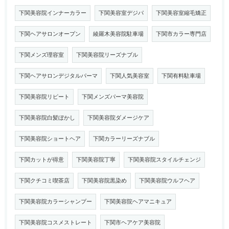
下関美容院インナーカラー
下関美容室デジパ
下関美容室縮毛矯正
下関ヘアサロンオープン
綾羅木美容院駐車場
下関市カラー専門店
下関メンズ理容室
下関美容院リーズナブル
下関ヘアサロンデジタルパーマ
下関人気美容室
下関有料駐車場
下関美容院リピート
下関メンズパーマ美容院
下関美容院白髪ぼかし
下関美容院ダメージケア
下関美容院ショートヘア
下関カラーリーズナブル
下関カットが得意
下関美容院丁寧
下関美容院スタイルチェンジ
下関クチコミ喫茶店
下関美容院黒染め
下関美容院ウルフヘア
下関美容院カラーシャンプー
下関美容院ヘアマニキュア
下関美容院コスメストレート
下関市ヘアケア美容院