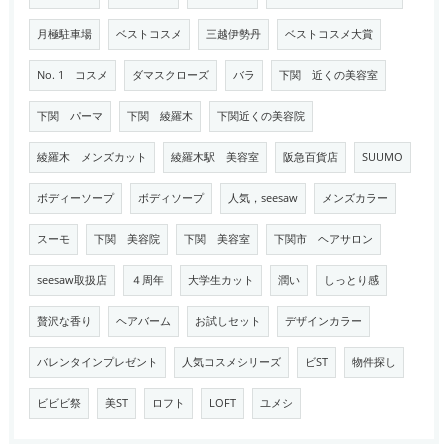
月極駐車場
ベストコスメ
三越伊勢丹
ベストコスメ大賞
No. 1 コスメ
ダマスクローズ
バラ
下関 近くの美容室
下関 パーマ
下関 綾羅木
下関近くの美容院
綾羅木 メンズカット
綾羅木駅 美容室
阪急百貨店
SUUMO
ボディーソープ
ボディソープ
人気，seesaw
メンズカラー
スーモ
下関 美容院
下関 美容室
下関市 ヘアサロン
seesaw取扱店
４周年
大学生カット
潤い
しっとり感
贅沢な香り
ヘアバーム
お試しセット
デザインカラー
バレンタインプレゼント
人気コスメシリーズ
ビST
物件探し
ビビビ祭
美ST
ロフト
LOFT
ユメシ