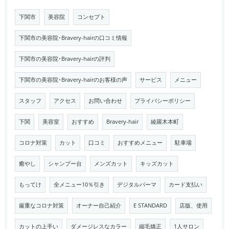
下関市
美容院
コンセプト
下関市の美容院･Bravery-hairの口コミ情報
下関市の美容院･Bravery-hairの評判
下関市の美容院･Bravery-hairのお客様の声
サービス
メニュー
スタッフ
アクセス
お問い合わせ
プライバシーポリシー
下関
美容室
おすすめ
Bravery-hair
綾羅木本町
コロナ対策
カット
口コミ
おすすめメニュー
駐車場
癒やし
シャンプー台
メンズカット
キッズカット
もってけ
全メニュー10％引き
デジタルパーマ
カード支払い
厳重なコロナ対策
オーナー自己紹介
E STANDARD
店版、使用
カットの上手い
ダメージレスなカラー
縮毛矯正
1人サロン