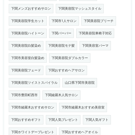
下関メンズおすすめサロン
下関美容院マッシュスタイル
下関美容院学生カット
下関市1人サロン
下関美容院ブリーチ
下関美容院ハイトーン
下関バーバー
下関美容院車椅子対応
下関美容院白髪染め
下関美容院モテ髪
下関美容室パーマ
下関市美容室白髪染め
下関美容院ダブルカラー
下関美容院フェード
下関おすすめヘアサロン
下関美容院ツイストスパイラル
山口県下関市美容院
下関市豊田町西市
下関綾羅木人気サロン
下関市綾羅木おすすめサロン
下関市綾羅木おすすめ美容室
下関おすすめギフト
下関人気プレゼント
下関人気ギフト
下関ホワイトデープレゼント
下関おすすめヘアオイル