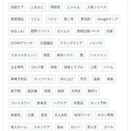
頭皮ケア
ふるさと
理容室
じゃらん
人気シリーズ
美容用品
うどん
バイク
西ノ市
育毛剤
Googleマップ
ゆるふわ
星野リゾート
セイムス
形状記憶パーマ
白髪
J:COMアリーナ
介護施設
ドラッグストア
バイパス
スタイルチェンジ
得意
積水ハウス
塾
ハイトーン
はま寿司
ゴルフ場
頭皮
頭皮トラブル
上質
バーム
車椅子対応
マンツーマン
刈り上げ
平日
温泉
角島
新下関
高評価
安岡
垢田
大学生
梨狩り
グレイカラー
飲食店
ヘアケア
百貨店
ネット予約
乾燥毛
介護
是非
大人女性
在宅ワーク
サロン専用
老人ホーム
スキンケア
染め
カレー
安らぎ
カール