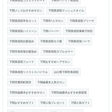
下関美容院コスメストレート
下関市ヘアケア美容院
下関メンズおすすめサロン
下関美容院マッシュスタイル
下関美容院学生カット
下関市1人サロン
下関美容院ブリーチ
下関美容院ハイトーン
下関バーバー
下関美容院車椅子対応
下関美容院白髪染め
下関美容院モテ髪
下関美容室パーマ
下関市美容室白髪染め
下関美容院ダブルカラー
下関美容院フェード
下関おすすめヘアサロン
下関美容院ツイストスパイラル
山口県下関市美容院
下関市豊田町西市
下関綾羅木人気サロン
下関市綾羅木おすすめサロン
下関市綾羅木おすすめ美容室
下関おすすめギフト
下関人気プレゼント
下関人気ギフト