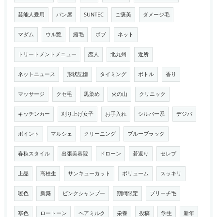
芸能人愛用
パン屋
SUNTEC
ご褒美
ダメージ毛
マダム
ウル艶
縮毛
ボブ
ネット
トリートメントメニュー
恋人
北九州
近所
ネットニュース
形状記憶
タイミング
ボトル
香り
マッサージ
クセ毛
黒染め
火の山
クリニック
キッチンカー
刈り上げ女子
お手入れ
シルバー系
デジパ
ポイント
マルシェ
クリーニング
ブルーブラック
春秋スタイル
出張美容院
ドローン
若返り
セレブ
上品
高校生
サンキューカット
ボリューム
スッキリ
暖色
新築
ピンクシャンプー
期間限定
ブリーチ毛
寒色
ロートーン
ヘアミルク
栄養
投稿
学生
新年