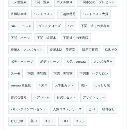
一ノ俣温泉
下関 温泉
ホタル祭り
下関市父の日プレゼント
月極駐車場
ベストコスメ
三越伊勢丹
ベストコスメ大賞
No. 1 コスメ
ダマスクローズ
バラ
下関 近くの美容室
下関 パーマ
下関 綾羅木
下関近くの美容院
綾羅木 メンズカット
綾羅木駅 美容室
阪急百貨店
SUUMO
ボディーソープ
ボディソープ
人気，seesaw
メンズカラー
スーモ
下関 美容院
下関 美容室
下関市 ヘアサロン
seesaw取扱店
４周年
大学生カット
潤い
しっとり感
贅沢な香り
ヘアバーム
お試しセット
デザインカラー
バレンタインプレゼント
人気コスメシリーズ
ビST
物件探し
ビビビ祭
美ST
ロフト
LOFT
ユメシ