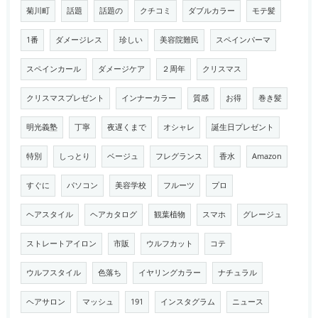
菊川町
話題
話題の
クチコミ
ダブルカラー
モテ髪
1番
ダメージレス
珍しい
美容院難民
スペインパーマ
スペインカール
ダメージケア
２周年
クリスマス
クリスマスプレゼント
インナーカラー
質感
お得
巻き髪
明光義塾
丁寧
夜遅くまで
オシャレ
誕生日プレゼント
特別
しっとり
ベージュ
フレグランス
香水
Amazon
すぐに
パソコン
美容学校
フルーツ
プロ
ヘアスタイル
ヘアカタログ
観葉植物
スマホ
グレージュ
ストレートアイロン
市販
ウルフカット
コテ
ウルフスタイル
色落ち
イヤリングカラー
ナチュラル
ヘアサロン
マッシュ
191
インスタグラム
ニュース