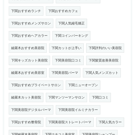
下関おすすめランチ
下関おすすめカフェ
下関おすすめメンズサロン
下関人気縮毛矯正
下関おすすめヘアカラー
下関コインパーキング
綾羅木おすすめ美容院
下関カットが上手い
下関評判のいい美容院
下関キッズカット美容院
下関美容院口コミ
下関髪質改善美容院
綾羅木おすすめ美容室
下関美容院パーマ
下関人気メンズカット
下関おすすめプライベートサロン
下関ニューオープン
綾羅木カット美容院
下関マンツーマンサロン
下関口コミ
下関美容院デジタルパーマ
下関美容院イルミナカラー
下関おすすめ整骨院
下関美容院ストレートパーマ
下関人気カラー
下関綾羅木美容院
下関クチコミ美容室
下関美容院シャンプー