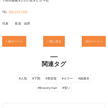
下関市綾羅木2-5-21星木ビル1F右
TEL
083-253-1030
代表 長濵 由昂
< 前のページ
一覧に戻る
次のページ >
関連タグ
#人気
#下関
#美容室
#カラー
#綾羅木
#Bravery-hair
#安い