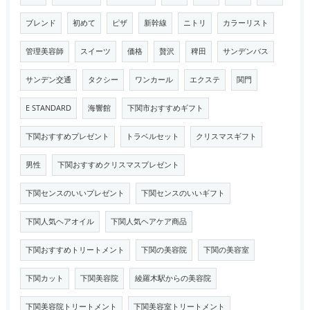
ブレンド
初めて
ピザ
新幹線
ニトリ
カラーリスト
管理美容師
スイーツ
価格
贅沢
稗田
サンデンバス
サンデン交通
タクシー
ワンカール
エクステ
関門
E STANDARD
海響館
下関市おすすめギフト
下関おすすめプレゼント
トラベルセット
クリスマスギフト
男性
下関おすすめクリスマスプレゼント
下関センスのいいプレゼント
下関センスのいいギフト
下関人気ヘアオイル
下関人気ヘアケア商品
下関おすすめトリートメント
下関の美容院
下関の美容室
下関カット
下関美容院
綾羅木駅からの美容院
下関美容院トリートメント
下関美容室トリートメント