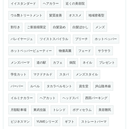
イイスタンダード
ヘアカラー
近くの美容院
ウル艶トリートメント
髪質改善
オススメ
地域密着型
割引き
ご新規様限定
白髪染め
白髪ぼかし
メンズ
バレイヤージュ
ツイストスパイラル
ブリーチ
ホットペッパー
ホットペッパービューティー
物価高騰
フェード
サラサラ
メンズパーマ
道の駅
カフェ
病院
ネイル
プレゼント
学生カット
マクドナルド
スタバ
メンズスタイル
バーバー
ルベル
タカラベルモント
資生堂
JR山陰本線
イルミナカラー
ヘアカット
ヘッドスパ
西田パーキング
月額駐車場
東武住販
トレンド
ボディセラム
美容難民
ビジネスマン
YUMEシリーズ
ギフト
ストレートパーマ