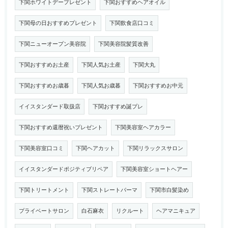
下関ホワイトデープレゼント
下関おすすめヘアオイル
下関母の日おすすめプレゼント
下関飲食店口コミ
下関ニューオープン美容院
下関美容院髪質改善
下関おすすめお土産
下関人気お土産
下関大丸
下関おすすめお歳暮
下関人気お歳暮
下関おすすめお中元
イイスタンダード取扱店
下関おすすめ誕プレ
下関おすすめ還暦祝いプレゼント
下関美容室ヘアカラー
下関美容室口コミ
下関ヘアカット
下関リラックスサロン
イイスタンダードポジティブリペア
下関美容室ショートヘアー
下関トリートメント
下関ストレートパーマ
下関市白髪染め
プライベートサロン
白石麻衣
リクルート
ヘアマニキュア