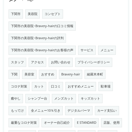
下関市
美容院
コンセプト
下関市の美容院･Bravery-hairの口コミ情報
下関市の美容院･Bravery-hairの評判
下関市の美容院･Bravery-hairのお客様の声
サービス
メニュー
スタッフ
アクセス
お問い合わせ
プライバシーポリシー
下関
美容室
おすすめ
Bravery-hair
綾羅木本町
コロナ対策
カット
口コミ
おすすめメニュー
駐車場
癒やし
シャンプー台
メンズカット
キッズカット
もってけ
全メニュー10％引き
デジタルパーマ
カード支払い
厳重なコロナ対策
オーナー自己紹介
E STANDARD
店版、使用