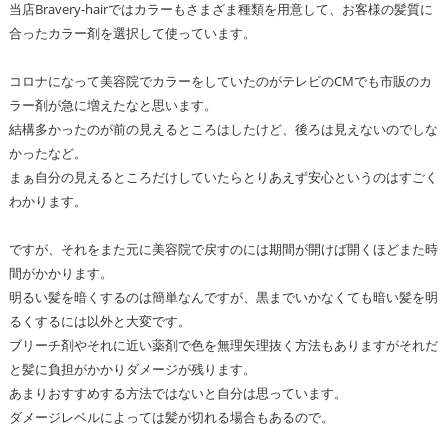
当店Bravery-hairではカラーもさまざま種類を用意して、お客様の髪質に
合ったカラー剤を選択して使っています。
コロナになって美容院でカラーをしていたのがテレビのCMでも市販のカ
ラー剤が急に増えたなと思います。
結構多かったのが前の見えるところはしたけど、後ろは見えないのでしな
かったなど。
まぁ自分の見えるところだけしていたらとりあえず安心というのはすごく
わかります。
ですが、それをまた元に美容院で戻すのには期間が開けば開くほどまた時
間がかかります。
明るい髪を暗くするのは簡単なんですが、黒までいかなくても暗い髪を明
るくするには以外と大変です。
ブリーチ剤やそれに近い薬剤で色を無理矢理抜く方法もありますがそれだ
と髪に負担がかかりダメージが残ります。
あまりおすすめする方法ではないと自分は思っています。
ダメージレベルによっては髪が切れる場合もあるので。