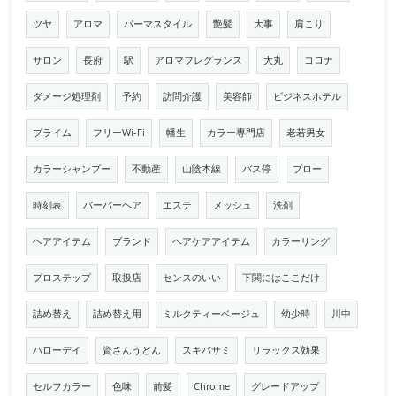
ツヤ
アロマ
パーマスタイル
艶髪
大事
肩こり
サロン
長府
駅
アロマフレグランス
大丸
コロナ
ダメージ処理剤
予約
訪問介護
美容師
ビジネスホテル
プライム
フリーWi-Fi
幡生
カラー専門店
老若男女
カラーシャンプー
不動産
山陰本線
バス停
ブロー
時刻表
バーバーヘア
エステ
メッシュ
洗剤
ヘアアイテム
ブランド
ヘアケアアイテム
カラーリング
プロステップ
取扱店
センスのいい
下関にはここだけ
詰め替え
詰め替え用
ミルクティーベージュ
幼少時
川中
ハローデイ
資さんうどん
スキバサミ
リラックス効果
セルフカラー
色味
前髪
Chrome
グレードアップ