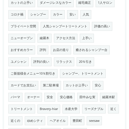
カットの上手い
ダメージレスなカラー
縮毛矯正
1人サロン
コロナ禍
シャンプー
カラー
安い
人気
プライベート空間
人気シャンプートリートメント
評価の高い
ニューオープン
綾羅木
アクセス方法
上手い
おすすめカラー
評判
お店の造り
癒されるシャンプー台
ユメシャン
評判の良い
リラックス
20％引き
ご新規様全メニュー10％割引き
シャンプー、トリートメント
カードでお支払い
第二駐車場
カットが上手い
安心
パーマ
オーナー
安全
安心価格
田中みな実
綾羅木駅
トリートメント
Bravery-hiar
水産大学
リーズナブル
近く
近くの
ゆめシティ
ヘアオイル
豊田町
seesaw