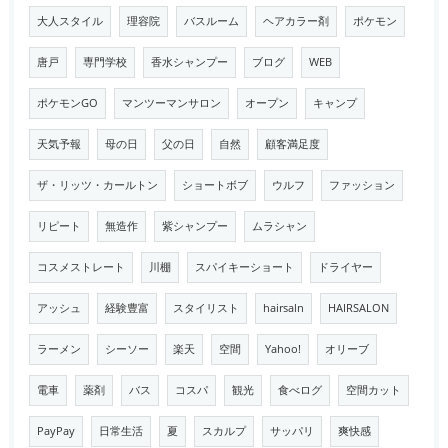
大人スタイル
理容院
バスルーム
ヘアカラー剤
ポケモン
唐戸
専門学校
香水シャンプー
ブログ
WEB
ポケモンGO
マンツーマンサロン
オープン
キャンプ
天気予報
母の日
父の日
自然
顧客満足度
ザ・リッツ・カールトン
ショートボブ
ウルフ
ファッション
リピート
無造作
紫シャンプー
ムラシャン
コスメストレート
川棚
スパイキーショート
ドライヤー
アッシュ
経験豊富
スタイリスト
hairsaln
HAIRSALON
ラーメン
シーソー
楽天
空間
Yahoo!
オリーブ
電車
薬剤
バス
コスパ
観光
食べログ
空間カット
PayPay
日常生活
夏
スカルプ
サッパリ
爽快感