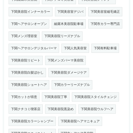
下関美容院インナーカラー
下関美容室デジパ
下関美容室縮毛矯正
下関ヘアサロンオープン
綾羅木美容院駐車場
下関市カラー専門店
下関メンズ理容室
下関美容院リーズナブル
下関ヘアサロンデジタルパーマ
下関人気美容室
下関有料駐車場
下関美容院リピート
下関メンズパーマ美容院
下関美容院白髪ぼかし
下関美容院ダメージケア
下関美容院ショートヘア
下関カラーリーズナブル
下関カットが得意
下関美容院丁寧
下関美容院スタイルチェンジ
下関クチコミ喫茶店
下関美容院黒染め
下関美容院ウルフヘア
下関美容院カラーシャンプー
下関美容院ヘアマニキュア