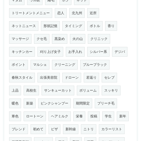
マダム
ウル艶
縮毛
ボブ
ネット
トリートメントメニュー
恋人
北九州
近所
ネットニュース
形状記憶
タイミング
ボトル
香り
マッサージ
クセ毛
黒染め
火の山
クリニック
キッチンカー
刈り上げ女子
お手入れ
シルバー系
デジパ
ポイント
マルシェ
クリーニング
ブルーブラック
春秋スタイル
出張美容院
ドローン
若返り
セレブ
上品
高校生
サンキューカット
ボリューム
スッキリ
暖色
新築
ピンクシャンプー
期間限定
ブリーチ毛
寒色
ロートーン
ヘアミルク
栄養
投稿
学生
新年
ブレンド
初めて
ピザ
新幹線
ニトリ
カラーリスト