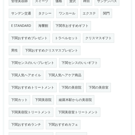
管理美容師
スイーツ
価格
贅沢
稗田
サンデンバス
サンデン交通
タクシー
ワンカール
エクステ
関門
E STANDARD
海響館
下関市おすすめギフト
下関おすすめプレゼント
トラベルセット
クリスマスギフト
男性
下関おすすめクリスマスプレゼント
下関センスのいいプレゼント
下関センスのいいギフト
下関人気ヘアオイル
下関人気ヘアケア商品
下関おすすめトリートメント
下関の美容院
下関の美容室
下関カット
下関美容院
綾羅木駅からの美容院
下関美容院トリートメント
下関美容室トリートメント
下関おすすめランチ
下関おすすめカフェ