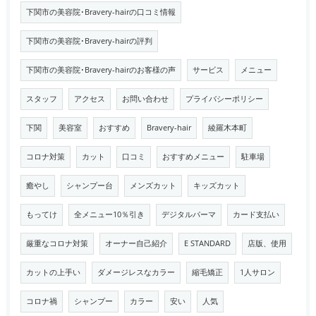
下関市の美容院･Bravery-hairの口コミ情報
下関市の美容院･Bravery-hairの評判
下関市の美容院･Bravery-hairのお客様の声
サービス
メニュー
スタッフ
アクセス
お問い合わせ
プライバシーポリシー
下関
美容室
おすすめ
Bravery-hair
綾羅木本町
コロナ対策
カット
口コミ
おすすめメニュー
駐車場
癒やし
シャンプー台
メンズカット
キッズカット
もってけ
全メニュー10％引き
デジタルパーマ
カード支払い
厳重なコロナ対策
オーナー自己紹介
E STANDARD
店版、使用
カットの上手い
ダメージレスなカラー
縮毛矯正
1人サロン
コロナ禍
シャンプー
カラー
安い
人気