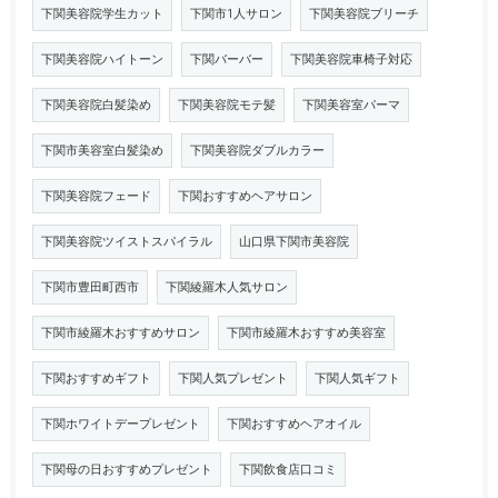
下関美容院学生カット
下関市1人サロン
下関美容院ブリーチ
下関美容院ハイトーン
下関バーバー
下関美容院車椅子対応
下関美容院白髪染め
下関美容院モテ髪
下関美容室パーマ
下関市美容室白髪染め
下関美容院ダブルカラー
下関美容院フェード
下関おすすめヘアサロン
下関美容院ツイストスパイラル
山口県下関市美容院
下関市豊田町西市
下関綾羅木人気サロン
下関市綾羅木おすすめサロン
下関市綾羅木おすすめ美容室
下関おすすめギフト
下関人気プレゼント
下関人気ギフト
下関ホワイトデープレゼント
下関おすすめヘアオイル
下関母の日おすすめプレゼント
下関飲食店口コミ