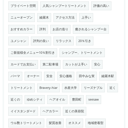
プライベート空間
人気シャンプートリートメント
評価の高い
ニューオープン
綾羅木
アクセス方法
上手い
おすすめカラー
評判
お店の造り
癒されるシャンプー台
ユメシャン
評判の良い
リラックス
20％引き
ご新規様全メニュー10％割引き
シャンプー、トリートメント
カードでお支払い
第二駐車場
カットが上手い
安心
パーマ
オーナー
安全
安心価格
田中みな実
綾羅木駅
トリートメント
Bravery-hiar
水産大学
リーズナブル
近く
近くの
ゆめシティ
ヘアオイル
豊田町
seesaw
イイスタンダード
ヘアカラー
近くの美容院
ウル艶トリートメント
髪質改善
オススメ
地域密着型