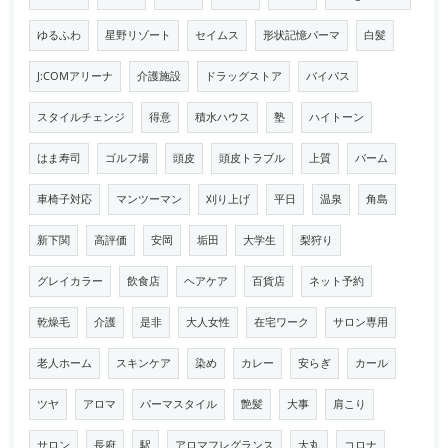
ゆるふわ
星野リゾート
セイムス
形状記憶パーマ
白髪
J:COMアリーナ
介護施設
ドラッグストア
バイパス
スタイルチェンジ
得意
積水ハウス
塾
ハイトーン
はま寿司
ゴルフ場
頭皮
頭皮トラブル
上質
バーム
車椅子対応
マンツーマン
刈り上げ
平日
温泉
角島
新下関
高評価
安岡
垢田
大学生
梨狩り
グレイカラー
飲食店
ヘアケア
百貨店
ネット予約
乾燥毛
介護
是非
大人女性
在宅ワーク
サロン専用
老人ホーム
スキンケア
染め
カレー
安らぎ
カール
ツヤ
アロマ
パーマスタイル
艶髪
大事
肩こり
サロン
長府
駅
アロマフレグランス
大丸
コロナ