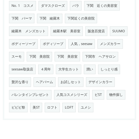
No. 1 コスメ
ダマスクローズ
バラ
下関 近くの美容室
下関 パーマ
下関 綾羅木
下関近くの美容院
綾羅木 メンズカット
綾羅木駅 美容室
阪急百貨店
SUUMO
ボディーソープ
ボディソープ
人気，seesaw
メンズカラー
スーモ
下関 美容院
下関 美容室
下関市 ヘアサロン
seesaw取扱店
４周年
大学生カット
潤い
しっとり感
贅沢な香り
ヘアバーム
お試しセット
デザインカラー
バレンタインプレゼント
人気コスメシリーズ
ビST
物件探し
ビビビ祭
美ST
ロフト
LOFT
ユメシ