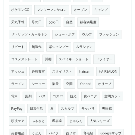
ポケモンGO
マンツーマンサロン
オープン
キャンプ
天気予報
母の日
父の日
自然
顧客満足度
ザ・リッツ・カールトン
ショートボブ
ウルフ
ファッション
リピート
無造作
紫シャンプー
ムラシャン
コスメストレート
川棚
スパイキーショート
ドライヤー
アッシュ
経験豊富
スタイリスト
hairsaln
HAIRSALON
ラーメン
シーソー
楽天
空間
Yahoo!
オリーブ
電車
薬剤
バス
コスパ
観光
食べログ
空間カット
PayPay
日常生活
夏
スカルプ
サッパリ
爽快感
頭皮ケア
ふるさと
理容室
じゃらん
人気シリーズ
美容用品
うどん
バイク
西ノ市
育毛剤
Googleマップ