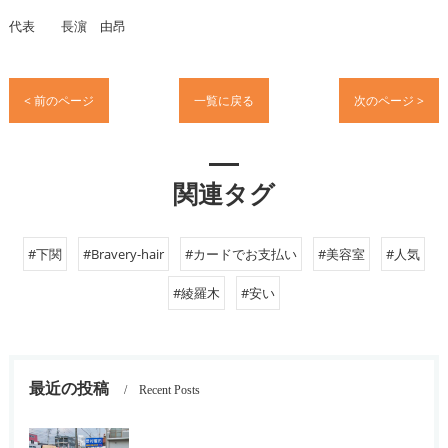
代表 長濵 由昂
< 前のページ
一覧に戻る
次のページ >
関連タグ
#下関
#Bravery-hair
#カードでお支払い
#美容室
#人気
#綾羅木
#安い
最近の投稿
Recent Posts