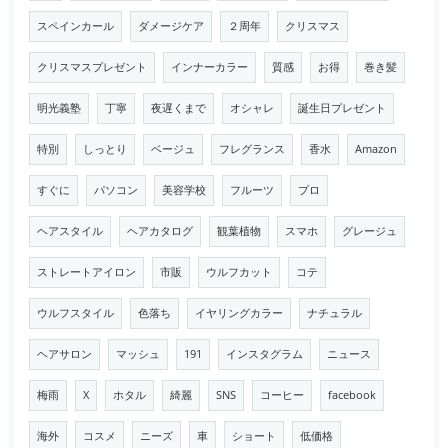
スペインカール
ダメージケア
２周年
クリスマス
クリスマスプレゼント
インナーカラー
質感
お得
巻き髪
明光義塾
丁寧
夜遅くまで
オシャレ
誕生日プレゼント
特別
しっとり
ベージュ
フレグランス
香水
Amazon
すぐに
パソコン
美容学校
フルーツ
プロ
ヘアスタイル
ヘアカタログ
観葉植物
スマホ
グレージュ
ストレートアイロン
市販
ウルフカット
コテ
ウルフスタイル
色落ち
イヤリングカラー
ナチュラル
ヘアサロン
マッシュ
191
インスタグラム
ニュース
梅雨
X
ホタル
綺麗
SNS
コーヒー
facebook
海外
コスメ
ニーズ
車
ショート
低価格