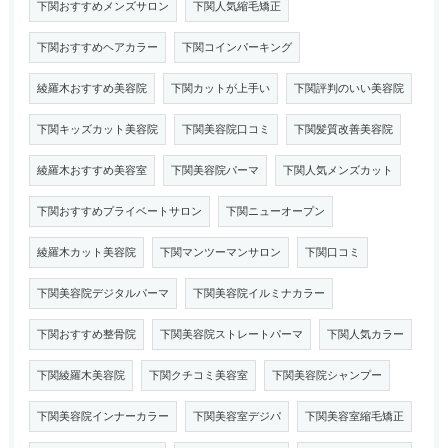
下関おすすめメンズサロン
下関人気縮毛矯正
下関おすすめヘアカラー
下関コインパーキング
綾羅木おすすめ美容院
下関カットが上手い
下関評判のいい美容院
下関キッズカット美容院
下関美容院口コミ
下関髪質改善美容院
綾羅木おすすめ美容室
下関美容院パーマ
下関人気メンズカット
下関おすすめプライベートサロン
下関ニューオープン
綾羅木カット美容院
下関マンツーマンサロン
下関口コミ
下関美容院デジタルパーマ
下関美容院イルミナカラー
下関おすすめ整骨院
下関美容院ストレートパーマ
下関人気カラー
下関綾羅木美容院
下関クチコミ美容室
下関美容院シャンプー
下関美容院インナーカラー
下関美容室デジパ
下関美容室縮毛矯正