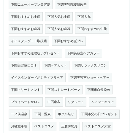
下関ニューオープン美容院
下関美容院髪質改善
下関おすすめお土産
下関人気お土産
下関大丸
下関おすすめお歳暮
下関人気お歳暮
下関おすすめお中元
イイスタンダード取扱店
下関おすすめ誕プレ
下関おすすめ還暦祝いプレゼント
下関美容室ヘアカラー
下関美容室口コミ
下関ヘアカット
下関リラックスサロン
イイスタンダードポジティブリペア
下関美容室ショートヘアー
下関トリートメント
下関ストレートパーマ
下関市白髪染め
プライベートサロン
白石麻衣
リクルート
ヘアマニキュア
一ノ俣温泉
下関 温泉
ホタル祭り
下関市父の日プレゼント
月極駐車場
ベストコスメ
三越伊勢丹
ベストコスメ大賞