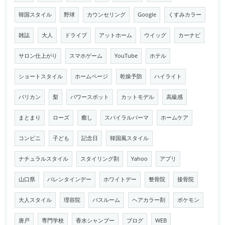
韓国スタイル
野球
カウンセリング
Google
くすみカラー
雑誌
大人
ドライブ
アットホーム
ウイッグ
カーナビ
サロン仕上がり
スマホゲーム
YouTube
ホテル
ショートスタイル
ホームページ
乾燥予防
ハイライト
バリカン
梨
パワースポット
カットモデル
高級感
まとまり
ローズ
癒し
スパイラルパーマ
ホームケア
コンビニ
子ども
記念日
韓国風スタイル
ナチュラルスタイル
スタイリング剤
Yahoo
アプリ
山口県
バレンタインデー
ホワイトデー
整骨院
接骨院
大人スタイル
理容院
バスルーム
ヘアカラー剤
ポケモン
唐戸
専門学校
香水シャンプー
ブログ
WEB