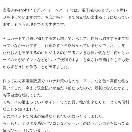
当店Bravery-hair（ブラベリーヘアー）では、電子端末のタブレット型レ
ジを使っていますので、お会計時カードでお支払い出来るようになってい
ます。もちろん現金でも大丈夫です。
今はカードでお買い物をする方も増えていらして、自分も独立するまで持
っていなかったですし、仕組みすら全然分かっていませんでした、、笑
ただお店を開業するのにビジネスの担当者に大きな買い物など、何かとカ
ードの方がポイントなどがついて便利ですよ。と促され最初は右も左も分
からずどうにか作ることが出来ました。
作ってみて家電量販店でコロナ対策のものやエアコンなど色々高価な物を
買いました。今まで現金払いが当たり前だったので、最初はなんだかとて
も不自然な感じでした。
でも、その溜まっていくポイントでまた買い物が出来たりと、とても便利
なことを知りました。
そのポイントでお店の備品などもだいぶ買ったりしました。
もともと、デジタル系やパソコンなどそういうのにうとい自分を知ってる
嫁もびっくりしていました。