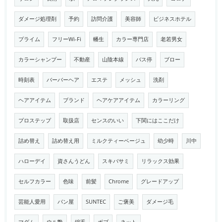
ダメージ処理剤
予約
訪問介護
美容師
ビジネスホテル
プライム
フリーWi-Fi
幡生
カラー専門店
老若男女
カラーシャンプー
不動産
山陰本線
バス停
ブロー
時刻表
バーバーヘア
エステ
メッシュ
洗剤
ヘアアイテム
ブランド
ヘアケアアイテム
カラーリング
プロステップ
取扱店
センスのいい
下関にはここだけ
詰め替え
詰め替え用
ミルクティーベージュ
幼少時
川中
ハローデイ
資さんうどん
スキバサミ
リラックス効果
セルフカラー
色味
前髪
Chrome
グレードアップ
芸能人愛用
パン屋
SUNTEC
ご褒美
ダメージ毛