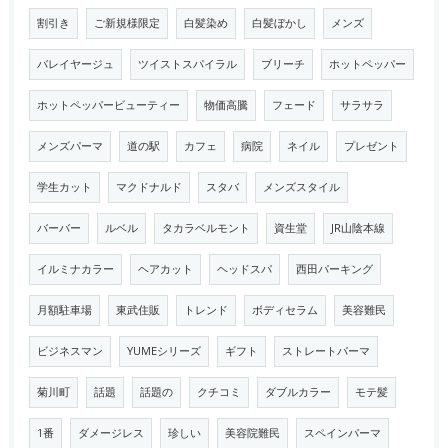
割引き
ご新規様限定
白髪染め
白髪ぼかし
メンズ
バレイヤージュ
ツイストスパイラル
ブリーチ
ホットペッパー
ホットペッパービューティー
物価高騰
フェード
サラサラ
メンズパーマ
道の駅
カフェ
病院
ネイル
プレゼント
学生カット
マクドナルド
スタバ
メンズスタイル
バーバー
ルベル
タカラベルモント
資生堂
JR山陰本線
イルミナカラー
ヘアカット
ヘッドスパ
西田パーキング
月額駐車場
東武住販
トレンド
ボディセラム
美容難民
ビジネスマン
YUMEシリーズ
ギフト
ストレートパーマ
菊川町
話題
話題の
クチコミ
ダブルカラー
モテ髪
1番
ダメージレス
珍しい
美容院難民
スペインパーマ