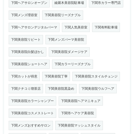
下関ヘアサロンオープン
綾羅木美容院駐車場
下関市カラー専門店
下関メンズ理容室
下関美容院リーズナブル
下関ヘアサロンデジタルパーマ
下関人気美容室
下関有料駐車場
下関美容院リピート
下関メンズパーマ美容院
下関美容院白髪ぼかし
下関美容院ダメージケア
下関美容院ショートヘア
下関カラーリーズナブル
下関カットが得意
下関美容院丁寧
下関美容院スタイルチェンジ
下関クチコミ喫茶店
下関美容院黒染め
下関美容院ウルフヘア
下関美容院カラーシャンプー
下関美容院ヘアマニキュア
下関美容院コスメストレート
下関市ヘアケア美容院
下関メンズおすすめサロン
下関美容院マッシュスタイル