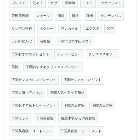
ブレンド
初めて
ピザ
新幹線
ニトリ
カラーリスト
管理美容師
スイーツ
価格
贅沢
稗田
サンデンバス
サンデン交通
タクシー
ワンカール
エクステ
関門
E STANDARD
海響館
下関市おすすめギフト
下関おすすめプレゼント
トラベルセット
クリスマスギフト
男性
下関おすすめクリスマスプレゼント
下関センスのいいプレゼント
下関センスのいいギフト
下関人気ヘアオイル
下関人気ヘアケア商品
下関おすすめトリートメント
下関の美容院
下関の美容室
下関カット
下関美容院
綾羅木駅からの美容院
下関美容院トリートメント
下関美容室トリートメント