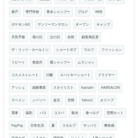
唐戸
専門学校
香水シャンプー
ブログ
WEB
ポケモンGO
マンツーマンサロン
オープン
キャンプ
天気予報
母の日
父の日
自然
顧客満足度
ザ・リッツ・カールトン
ショートボブ
ウルフ
ファッション
リピート
無造作
紫シャンプー
ムラシャン
コスメストレート
川棚
スパイキーショート
ドライヤー
アッシュ
経験豊富
スタイリスト
hairsaln
HAIRSALON
ラーメン
シーソー
楽天
空間
Yahoo!
オリーブ
電車
薬剤
バス
コスパ
観光
食べログ
空間カット
PayPay
日常生活
夏
スカルプ
サッパリ
爽快感