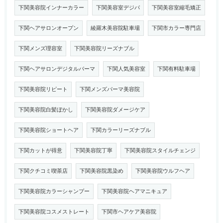
下関美容院インナーカラー
下関美容室デジパ
下関美容室縮毛矯正
下関ヘアサロンオープン
綾羅木美容院駐車場
下関市カラー専門店
下関メンズ理容室
下関美容院リーズナブル
下関ヘアサロンデジタルパーマ
下関人気美容室
下関有料駐車場
下関美容院リピート
下関メンズパーマ美容院
下関美容院白髪ぼかし
下関美容院ダメージケア
下関美容院ショートヘア
下関カラーリーズナブル
下関カットが得意
下関美容院丁寧
下関美容院スタイルチェンジ
下関クチコミ喫茶店
下関美容院黒染め
下関美容院ウルフヘア
下関美容院カラーシャンプー
下関美容院ヘアマニキュア
下関美容院コスメストレート
下関市ヘアケア美容院