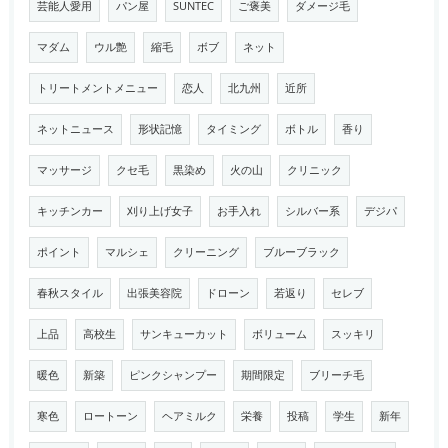
芸能人愛用
パン屋
SUNTEC
ご褒美
ダメージ毛
マダム
ウル艶
縮毛
ボブ
ネット
トリートメントメニュー
恋人
北九州
近所
ネットニュース
形状記憶
タイミング
ボトル
香り
マッサージ
クセ毛
黒染め
火の山
クリニック
キッチンカー
刈り上げ女子
お手入れ
シルバー系
デジパ
ポイント
マルシェ
クリーニング
ブルーブラック
春秋スタイル
出張美容院
ドローン
若返り
セレブ
上品
高校生
サンキューカット
ボリューム
スッキリ
暖色
新築
ピンクシャンプー
期間限定
ブリーチ毛
寒色
ロートーン
ヘアミルク
栄養
投稿
学生
新年