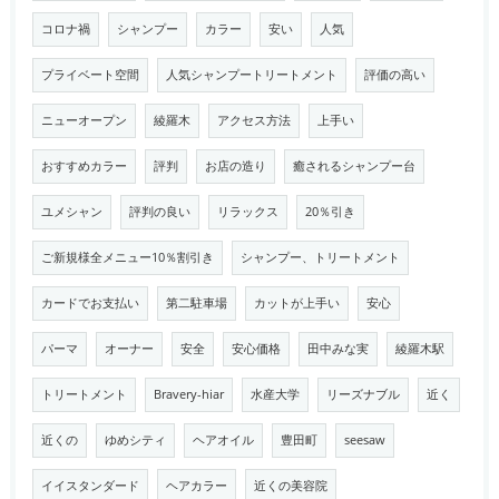
コロナ禍
シャンプー
カラー
安い
人気
プライベート空間
人気シャンプートリートメント
評価の高い
ニューオープン
綾羅木
アクセス方法
上手い
おすすめカラー
評判
お店の造り
癒されるシャンプー台
ユメシャン
評判の良い
リラックス
20％引き
ご新規様全メニュー10％割引き
シャンプー、トリートメント
カードでお支払い
第二駐車場
カットが上手い
安心
パーマ
オーナー
安全
安心価格
田中みな実
綾羅木駅
トリートメント
Bravery-hiar
水産大学
リーズナブル
近く
近くの
ゆめシティ
ヘアオイル
豊田町
seesaw
イイスタンダード
ヘアカラー
近くの美容院