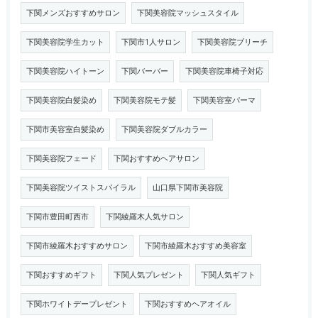
下関メンズおすすめサロン
下関美容院マッシュスタイル
下関美容院学生カット
下関市1人サロン
下関美容院ブリーチ
下関美容院ハイトーン
下関バーバー
下関美容院車椅子対応
下関美容院白髪染め
下関美容院モテ髪
下関美容室パーマ
下関市美容室白髪染め
下関美容院ダブルカラー
下関美容院フェード
下関おすすめヘアサロン
下関美容院ツイストスパイラル
山口県下関市美容院
下関市豊田町西市
下関綾羅木人気サロン
下関市綾羅木おすすめサロン
下関市綾羅木おすすめ美容室
下関おすすめギフト
下関人気プレゼント
下関人気ギフト
下関ホワイトデープレゼント
下関おすすめヘアオイル