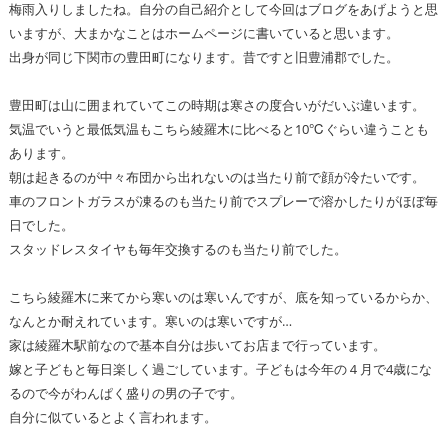
梅雨入りしましたね。自分の自己紹介として今回はブログをあげようと思
いますが、大まかなことはホームページに書いていると思います。
出身が同じ下関市の豊田町になります。昔ですと旧豊浦郡でした。
豊田町は山に囲まれていてこの時期は寒さの度合いがだいぶ違います。
気温でいうと最低気温もこちら綾羅木に比べると10℃ぐらい違うことも
あります。
朝は起きるのが中々布団から出れないのは当たり前で顔が冷たいです。
車のフロントガラスが凍るのも当たり前でスプレーで溶かしたりがほぼ毎
日でした。
スタッドレスタイヤも毎年交換するのも当たり前でした。
こちら綾羅木に来てから寒いのは寒いんですが、底を知っているからか、
なんとか耐えれています。寒いのは寒いですが…
家は綾羅木駅前なので基本自分は歩いてお店まで行っています。
嫁と子どもと毎日楽しく過ごしています。子どもは今年の４月で4歳にな
るので今がわんぱく盛りの男の子です。
自分に似ているとよく言われます。