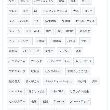
ツヤ
アロマ
パーマスタイル
艶髪
大事
肩こり
サロン
長府
駅
アロマフレグランス
大丸
コロナ
ダメージ処理剤
予約
訪問介護
美容師
ビジネスホテル
プライム
フリーWi-Fi
幡生
カラー専門店
老若男女
カラーシャンプー
不動産
山陰本線
バス停
ブロー
時刻表
バーバーヘア
エステ
メッシュ
洗剤
ヘアアイテム
ブランド
ヘアケアアイテム
カラーリング
プロステップ
取扱店
センスのいい
下関にはここだけ
詰め替え
詰め替え用
ミルクティーベージュ
幼少時
川中
ハローデイ
資さんうどん
スキバサミ
リラックス効果
セルフカラー
色味
前髪
Chrome
グレードアップ