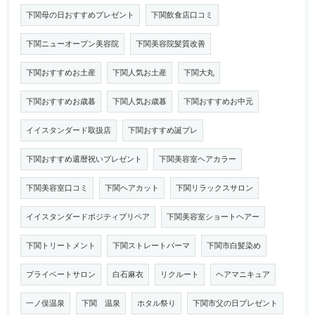
下関母の日おすすめプレゼント
下関飲食店口コミ
下関ニューオープン美容院
下関美容院髪質改善
下関おすすめお土産
下関人気お土産
下関大丸
下関おすすめお歳暮
下関人気お歳暮
下関おすすめお中元
イイスタンダード取扱店
下関おすすめ誕プレ
下関おすすめ還暦祝いプレゼント
下関美容室ヘアカラー
下関美容室口コミ
下関ヘアカット
下関リラックスサロン
イイスタンダードポジティブリペア
下関美容室ショートヘアー
下関トリートメント
下関ストレートパーマ
下関市白髪染め
プライベートサロン
白石麻衣
リクルート
ヘアマニキュア
一ノ俣温泉
下関 温泉
ホタル祭り
下関市父の日プレゼント