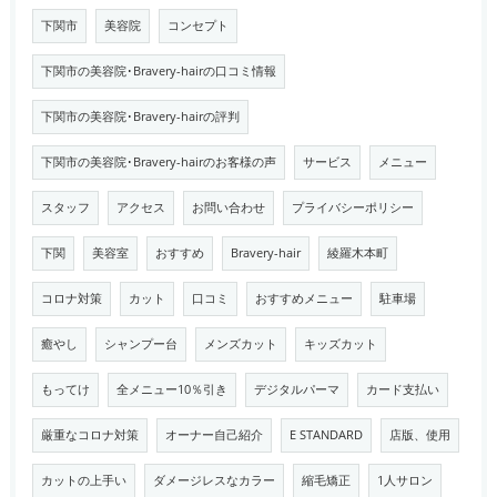
下関市
美容院
コンセプト
下関市の美容院･Bravery-hairの口コミ情報
下関市の美容院･Bravery-hairの評判
下関市の美容院･Bravery-hairのお客様の声
サービス
メニュー
スタッフ
アクセス
お問い合わせ
プライバシーポリシー
下関
美容室
おすすめ
Bravery-hair
綾羅木本町
コロナ対策
カット
口コミ
おすすめメニュー
駐車場
癒やし
シャンプー台
メンズカット
キッズカット
もってけ
全メニュー10％引き
デジタルパーマ
カード支払い
厳重なコロナ対策
オーナー自己紹介
E STANDARD
店版、使用
カットの上手い
ダメージレスなカラー
縮毛矯正
1人サロン