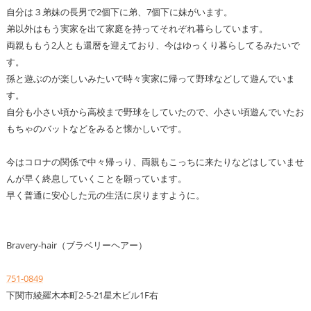
自分は３弟妹の長男で2個下に弟、7個下に妹がいます。
弟以外はもう実家を出て家庭を持ってそれぞれ暮らしています。
両親ももう2人とも還暦を迎えており、今はゆっくり暮らしてるみたいで
す。
孫と遊ぶのが楽しいみたいで時々実家に帰って野球などして遊んでいま
す。
自分も小さい頃から高校まで野球をしていたので、小さい頃遊んでいたお
もちゃのバットなどをみると懐かしいです。
今はコロナの関係で中々帰っり、両親もこっちに来たりなどはしていませ
んが早く終息していくことを願っています。
早く普通に安心した元の生活に戻りますように。
Bravery-hair（ブラベリーヘアー）
751-0849
下関市綾羅木本町2-5-21星木ビル1F右