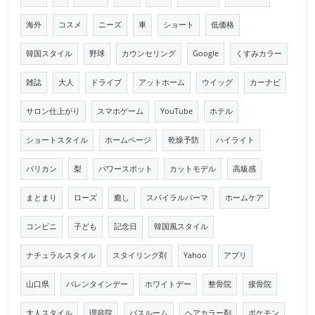
海外
コスメ
ニーズ
車
ショート
低価格
韓国スタイル
野球
カウンセリング
Google
くすみカラー
雑誌
大人
ドライブ
アットホーム
ウイッグ
カーナビ
サロン仕上がり
スマホゲーム
YouTube
ホテル
ショートスタイル
ホームページ
乾燥予防
ハイライト
バリカン
梨
パワースポット
カットモデル
高級感
まとまり
ローズ
癒し
スパイラルパーマ
ホームケア
コンビニ
子ども
記念日
韓国風スタイル
ナチュラルスタイル
スタイリング剤
Yahoo
アプリ
山口県
バレンタインデー
ホワイトデー
整骨院
接骨院
大人スタイル
理容院
バスルーム
ヘアカラー剤
ポケモン