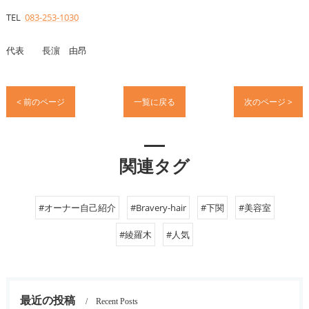
TEL
083-253-1030
代表 長濵 由昂
< 前のページ
一覧に戻る
次のページ >
関連タグ
#オーナー自己紹介
#Bravery-hair
#下関
#美容室
#綾羅木
#人気
最近の投稿
Recent Posts