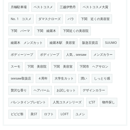
月極駐車場
ベストコスメ
三越伊勢丹
ベストコスメ大賞
No. 1 コスメ
ダマスクローズ
バラ
下関 近くの美容室
下関 パーマ
下関 綾羅木
下関近くの美容院
綾羅木 メンズカット
綾羅木駅 美容室
阪急百貨店
SUUMO
ボディーソープ
ボディソープ
人気，seesaw
メンズカラー
スーモ
下関 美容院
下関 美容室
下関市 ヘアサロン
seesaw取扱店
４周年
大学生カット
潤い
しっとり感
贅沢な香り
ヘアバーム
お試しセット
デザインカラー
バレンタインプレゼント
人気コスメシリーズ
ビST
物件探し
ビビビ祭
美ST
ロフト
LOFT
ユメシ