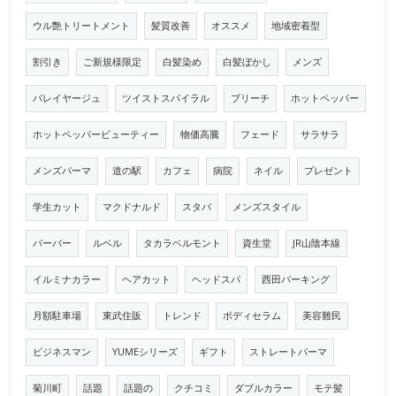
ウル艶トリートメント
髪質改善
オススメ
地域密着型
割引き
ご新規様限定
白髪染め
白髪ぼかし
メンズ
バレイヤージュ
ツイストスパイラル
ブリーチ
ホットペッパー
ホットペッパービューティー
物価高騰
フェード
サラサラ
メンズパーマ
道の駅
カフェ
病院
ネイル
プレゼント
学生カット
マクドナルド
スタバ
メンズスタイル
バーバー
ルベル
タカラベルモント
資生堂
JR山陰本線
イルミナカラー
ヘアカット
ヘッドスパ
西田パーキング
月額駐車場
東武住販
トレンド
ボディセラム
美容難民
ビジネスマン
YUMEシリーズ
ギフト
ストレートパーマ
菊川町
話題
話題の
クチコミ
ダブルカラー
モテ髪