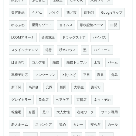
頭皮ケア
ふるさと
理容室
じゃらん
人気シリーズ
美容用品
うどん
バイク
西ノ市
育毛剤
Googleマップ
ゆるふわ
星野リゾート
セイムス
形状記憶パーマ
白髪
J:COMアリーナ
介護施設
ドラッグストア
バイパス
スタイルチェンジ
得意
積水ハウス
塾
ハイトーン
はま寿司
ゴルフ場
頭皮
頭皮トラブル
上質
バーム
車椅子対応
マンツーマン
刈り上げ
平日
温泉
角島
新下関
高評価
安岡
垢田
大学生
梨狩り
グレイカラー
飲食店
ヘアケア
百貨店
ネット予約
乾燥毛
介護
是非
大人女性
在宅ワーク
サロン専用
老人ホーム
スキンケア
染め
カレー
安らぎ
カール