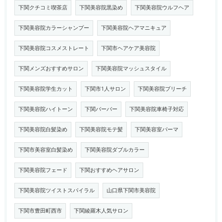
下関クチコミ喫茶店
下関美容院黒染め
下関美容院ウルフヘア
下関美容院カラーシャンプー
下関美容院ヘアマニキュア
下関美容院コスメストレート
下関市ヘアケア美容院
下関メンズおすすめサロン
下関美容院マッシュスタイル
下関美容院学生カット
下関市1人サロン
下関美容院ブリーチ
下関美容院ハイトーン
下関バーバー
下関美容院車椅子対応
下関美容院白髪染め
下関美容院モテ髪
下関美容室パーマ
下関市美容室白髪染め
下関美容院ダブルカラー
下関美容院フェード
下関おすすめヘアサロン
下関美容院ツイストスパイラル
山口県下関市美容院
下関市豊田町西市
下関綾羅木人気サロン