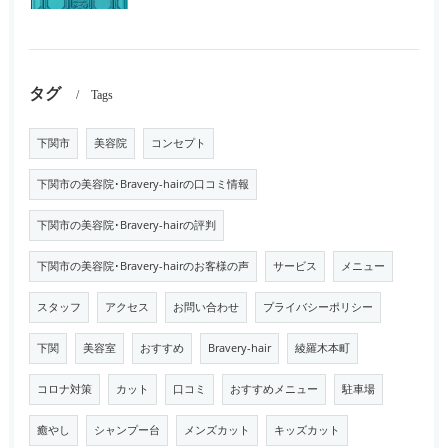
タグ
Tags
下関市
美容院
コンセプト
下関市の美容院･Bravery-hairの口コミ情報
下関市の美容院･Bravery-hairの評判
下関市の美容院･Bravery-hairのお客様の声
サービス
メニュー
スタッフ
アクセス
お問い合わせ
プライバシーポリシー
下関
美容室
おすすめ
Bravery-hair
綾羅木本町
コロナ対策
カット
口コミ
おすすめメニュー
駐車場
癒やし
シャンプー台
メンズカット
キッズカット