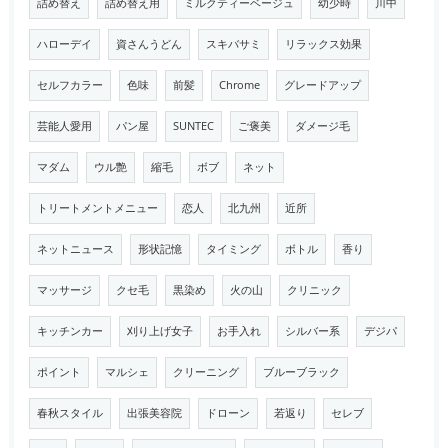
詰め替え
詰め替え用
ミルクティーベージュ
幼少時
川中
ハローデイ
資さんうどん
スキバサミ
リラックス効果
セルフカラー
色味
前髪
Chrome
グレードアップ
芸能人愛用
パン屋
SUNTEC
ご褒美
ダメージ毛
マダム
ウル艶
縮毛
ボブ
ネット
トリートメントメニュー
恋人
北九州
近所
ネットニュース
形状記憶
タイミング
ボトル
香り
マッサージ
クセ毛
黒染め
火の山
クリニック
キッチンカー
刈り上げ女子
お手入れ
シルバー系
デジパ
ポイント
マルシェ
クリーニング
ブルーブラック
春秋スタイル
出張美容院
ドローン
若返り
セレブ