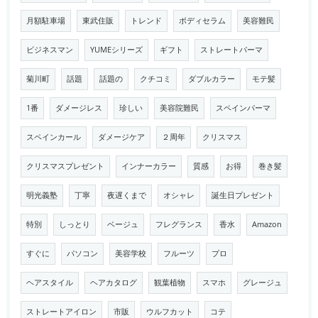
月額駐車場
東武住販
トレンド
ボディセラム
美容難民
ビジネスマン
YUMEシリーズ
ギフト
ストレートパーマ
菊川町
話題
話題の
クチコミ
ダブルカラー
モテ髪
1番
ダメージレス
珍しい
美容院難民
スペインパーマ
スペインカール
ダメージケア
２周年
クリスマス
クリスマスプレゼント
インナーカラー
質感
お得
巻き髪
明光義塾
丁寧
夜遅くまで
オシャレ
誕生日プレゼント
特別
しっとり
ベージュ
フレグランス
香水
Amazon
すぐに
パソコン
美容学校
フルーツ
プロ
ヘアスタイル
ヘアカタログ
観葉植物
スマホ
グレージュ
ストレートアイロン
市販
ウルフカット
コテ