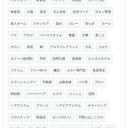
グレイカラー
飲食店
ヘアケア
百貨店
ネット予約
乾燥毛
介護
是非
大人女性
在宅ワーク
サロン専用
老人ホーム
スキンケア
染め
カレー
安らぎ
カール
ツヤ
アロマ
パーマスタイル
艶髪
大事
肩こり
サロン
長府
駅
アロマフレグランス
大丸
コロナ
ダメージ処理剤
予約
訪問介護
美容師
ビジネスホテル
プライム
フリーWi-Fi
幡生
カラー専門店
老若男女
カラーシャンプー
不動産
山陰本線
バス停
ブロー
時刻表
バーバーヘア
エステ
メッシュ
洗剤
ヘアアイテム
ブランド
ヘアケアアイテム
カラーリング
プロステップ
取扱店
センスのいい
下関にはここだけ