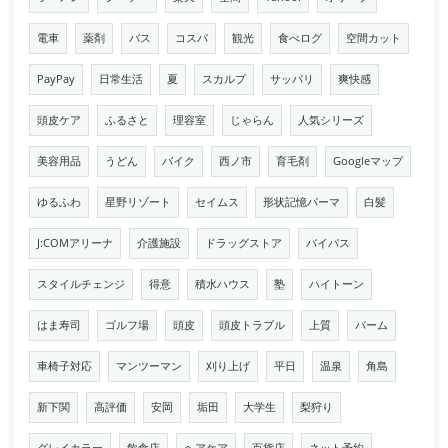
電車
薬剤
バス
コスパ
観光
食べログ
空間カット
PayPay
日常生活
夏
スカルプ
サッパリ
爽快感
頭皮ケア
ふるさと
理容室
じゃらん
人気シリーズ
美容用品
うどん
バイク
西ノ市
育毛剤
Googleマップ
ゆるふわ
星野リゾート
セイムス
形状記憶パーマ
白髪
J:COMアリーナ
介護施設
ドラッグストア
バイパス
スタイルチェンジ
得意
積水ハウス
塾
ハイトーン
はま寿司
ゴルフ場
頭皮
頭皮トラブル
上質
バーム
車椅子対応
マンツーマン
刈り上げ
平日
温泉
角島
新下関
高評価
安岡
垢田
大学生
梨狩り