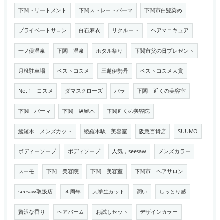
下関トリートメント
下関ストレートパーマ
下関市白髪染め
プライベートサロン
白石麻衣
リクルート
ヘアマニキュア
一ノ俣温泉
下関 温泉
ホタル祭り
下関市父の日プレゼント
月極駐車場
ベストコスメ
三越伊勢丹
ベストコスメ大賞
No. 1 コスメ
ダマスクローズ
バラ
下関 近くの美容室
下関 パーマ
下関 綾羅木
下関近くの美容院
綾羅木 メンズカット
綾羅木駅 美容室
阪急百貨店
SUUMO
ボディーソープ
ボディソープ
人気，seesaw
メンズカラー
スーモ
下関 美容院
下関 美容室
下関市 ヘアサロン
seesaw取扱店
４周年
大学生カット
潤い
しっとり感
贅沢な香り
ヘアバーム
お試しセット
デザインカラー