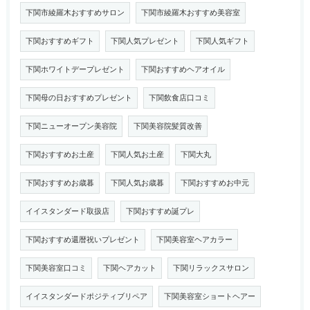
下関市綾羅木おすすめサロン
下関市綾羅木おすすめ美容室
下関おすすめギフト
下関人気プレゼント
下関人気ギフト
下関ホワイトデープレゼント
下関おすすめヘアオイル
下関母の日おすすめプレゼント
下関飲食店口コミ
下関ニューオープン美容院
下関美容院髪質改善
下関おすすめお土産
下関人気お土産
下関大丸
下関おすすめお歳暮
下関人気お歳暮
下関おすすめお中元
イイスタンダード取扱店
下関おすすめ誕プレ
下関おすすめ還暦祝いプレゼント
下関美容室ヘアカラー
下関美容室口コミ
下関ヘアカット
下関リラックスサロン
イイスタンダードポジティブリペア
下関美容室ショートヘアー