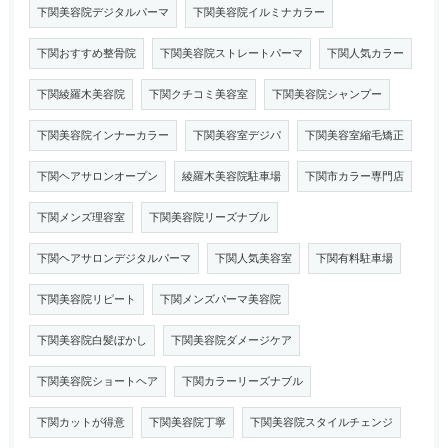
下関美容院デジタルパーマ
下関美容院イルミナカラー
下関おすすめ整骨院
下関美容院ストレートパーマ
下関人気カラー
下関綾羅木美容院
下関クチコミ美容室
下関美容院シャンプー
下関美容院インナーカラー
下関美容室デジパ
下関美容室縮毛矯正
下関ヘアサロンオープン
綾羅木美容院駐車場
下関市カラー専門店
下関メンズ理容室
下関美容院リーズナブル
下関ヘアサロンデジタルパーマ
下関人気美容室
下関有料駐車場
下関美容院リピート
下関メンズパーマ美容院
下関美容院白髪ぼかし
下関美容院ダメージケア
下関美容院ショートヘア
下関カラーリーズナブル
下関カットが得意
下関美容院丁寧
下関美容院スタイルチェンジ