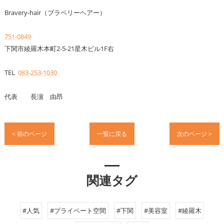
Bravery-hair（ブラベリーヘアー）
751-0849
下関市綾羅木本町2-5-21星木ビル1F右
TEL
083-253-1030
代表 長濵 由昂
< 前のページ
一覧に戻る
次のページ >
関連タグ
#人気
#プライベート空間
#下関
#美容室
#綾羅木