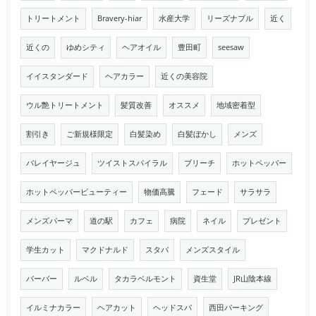
トリートメント
Bravery-hiar
水産大学
リーズナブル
近く
近くの
ゆめシティ
ヘアオイル
豊田町
seesaw
イイスタンダード
ヘアカラー
近くの美容院
ウル艶トリートメント
髪質改善
オススメ
地域密着型
割引き
ご新規様限定
白髪染め
白髪ぼかし
メンズ
バレイヤージュ
ツイストスパイラル
ブリーチ
ホットペッパー
ホットペッパービューティー
物価高騰
フェード
サラサラ
メンズパーマ
道の駅
カフェ
病院
ネイル
プレゼント
学生カット
マクドナルド
スタバ
メンズスタイル
バーバー
ルベル
タカラベルモント
資生堂
JR山陰本線
イルミナカラー
ヘアカット
ヘッドスパ
西田パーキング