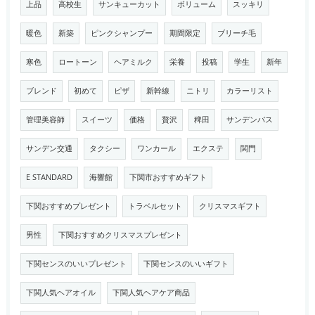
上品
高校生
サンキューカット
ボリューム
スッキリ
暖色
新築
ピンクシャンプー
期間限定
ブリーチ毛
寒色
ロートーン
ヘアミルク
栄養
投稿
学生
新年
ブレンド
初めて
ピザ
新幹線
ニトリ
カラーリスト
管理美容師
スイーツ
価格
贅沢
稗田
サンデンバス
サンデン交通
タクシー
ワンカール
エクステ
関門
E STANDARD
海響館
下関市おすすめギフト
下関おすすめプレゼント
トラベルセット
クリスマスギフト
男性
下関おすすめクリスマスプレゼント
下関センスのいいプレゼント
下関センスのいいギフト
下関人気ヘアオイル
下関人気ヘアケア商品