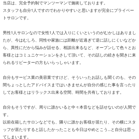
当店は、完全予約制でマンツーマンで施術しております。
スタッフも自分1人ですのでわかりやすいと思いますが完全にプライベー
トサロンです。
男性1人サロンなので女性1人では入りにくいというのがむかしはありまし
たが、今はむしろ、同性や家族には距離が近過ぎて逆に話しにくいなどか
ら、異性にだから悩みが話せる、相談出来るなど、オープンして色々とお
客様とはコミュニケーションをさして頂いて、その話しの続きを聞きに来
られるリピーターの方もいらっしゃいます。
自分もサービス業の美容業ですけど、そういったお話しも聞くのも、その
間ちょっとしたアドバイスまではいきませんが自分の感じた事を言ったり
してお客様とはリラックス出来る空間、時間を共有しております。
自分もそうですが、周りに誰かいると中々本音などを話せないのが人間で
す。
以前在籍したサロンなどでも、隣りに誰かお客様が居たり、その横にスタ
ッフが居たりすると話したかったことも今日はやめとこう…と自分は思っ
てしまいます。