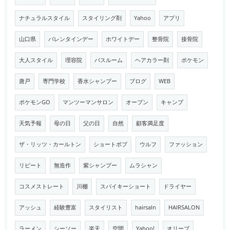
ナチュラルスタイル
スタイリング剤
Yahoo
アプリ
山口県
バレンタインデー
ホワイトデー
整骨院
接骨院
大人スタイル
理容院
バスルーム
ヘアカラー剤
ポケモン
唐戸
専門学校
香水シャンプー
ブログ
WEB
ポケモンGO
マンツーマンサロン
オープン
キャンプ
天気予報
母の日
父の日
自然
顧客満足度
ザ・リッツ・カールトン
ショートボブ
ウルフ
ファッション
リピート
無造作
紫シャンプー
ムラシャン
コスメストレート
川棚
スパイキーショート
ドライヤー
アッシュ
経験豊富
スタイリスト
hairsaln
HAIRSALON
ラーメン
シーソー
楽天
空間
Yahoo!
オリーブ