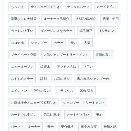
もってけ
全メニュー10％引き
デジタルパーマ
カード支払い
厳重なコロナ対策
オーナー自己紹介
E STANDARD
店版、使用
カットの上手い
ダメージレスなカラー
縮毛矯正
1人サロン
コロナ禍
シャンプー
カラー
安い
人気
プライベート空間
人気シャンプートリートメント
評価の高い
ニューオープン
綾羅木
アクセス方法
上手い
おすすめカラー
評判
お店の造り
癒されるシャンプー台
ユメシャン
評判の良い
リラックス
20％引き
ご新規様全メニュー10％割引き
シャンプー、トリートメント
カードでお支払い
第二駐車場
カットが上手い
安心
パーマ
オーナー
安全
安心価格
田中みな実
綾羅木駅