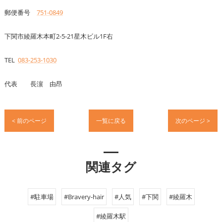
郵便番号
751-0849
下関市綾羅木本町2-5-21星木ビル1F右
TEL
083-253-1030
代表 長濵 由昂
< 前のページ
一覧に戻る
次のページ >
関連タグ
#駐車場
#Bravery-hair
#人気
#下関
#綾羅木
#綾羅木駅