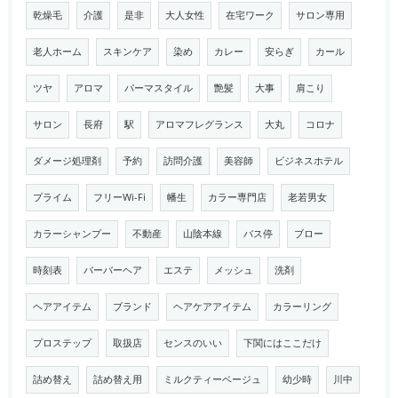
乾燥毛
介護
是非
大人女性
在宅ワーク
サロン専用
老人ホーム
スキンケア
染め
カレー
安らぎ
カール
ツヤ
アロマ
パーマスタイル
艶髪
大事
肩こり
サロン
長府
駅
アロマフレグランス
大丸
コロナ
ダメージ処理剤
予約
訪問介護
美容師
ビジネスホテル
プライム
フリーWi-Fi
幡生
カラー専門店
老若男女
カラーシャンプー
不動産
山陰本線
バス停
ブロー
時刻表
バーバーヘア
エステ
メッシュ
洗剤
ヘアアイテム
ブランド
ヘアケアアイテム
カラーリング
プロステップ
取扱店
センスのいい
下関にはここだけ
詰め替え
詰め替え用
ミルクティーベージュ
幼少時
川中