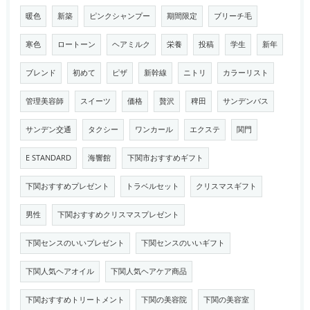
暖色
新築
ピンクシャンプー
期間限定
ブリーチ毛
寒色
ロートーン
ヘアミルク
栄養
投稿
学生
新年
ブレンド
初めて
ピザ
新幹線
ニトリ
カラーリスト
管理美容師
スイーツ
価格
贅沢
稗田
サンデンバス
サンデン交通
タクシー
ワンカール
エクステ
関門
E STANDARD
海響館
下関市おすすめギフト
下関おすすめプレゼント
トラベルセット
クリスマスギフト
男性
下関おすすめクリスマスプレゼント
下関センスのいいプレゼント
下関センスのいいギフト
下関人気ヘアオイル
下関人気ヘアケア商品
下関おすすめトリートメント
下関の美容院
下関の美容室