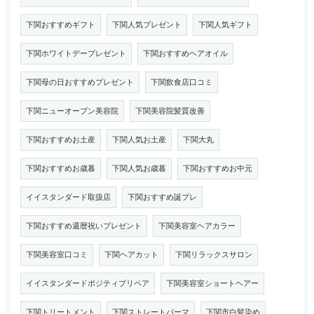
下関おすすめギフト
下関人気プレゼント
下関人気ギフト
下関ホワイトデープレゼント
下関おすすめヘアオイル
下関母の日おすすめプレゼント
下関飲食店口コミ
下関ニューオープン美容院
下関美容院髪質改善
下関おすすめお土産
下関人気お土産
下関大丸
下関おすすめお歳暮
下関人気お歳暮
下関おすすめお中元
イイスタンダード取扱店
下関おすすめ誕プレ
下関おすすめ還暦祝いプレゼント
下関美容室ヘアカラー
下関美容室口コミ
下関ヘアカット
下関リラックスサロン
イイスタンダードポジティブリペア
下関美容室ショートヘアー
下関トリートメント
下関ストレートパーマ
下関市白髪染め