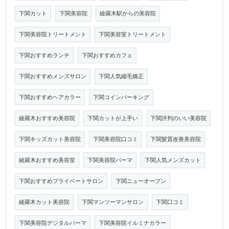
下関カット
下関美容院
綾羅木駅からの美容院
下関美容院トリートメント
下関美容室トリートメント
下関おすすめランチ
下関おすすめカフェ
下関おすすめメンズサロン
下関人気縮毛矯正
下関おすすめヘアカラー
下関コインパーキング
綾羅木おすすめ美容院
下関カットが上手い
下関評判のいい美容院
下関キッズカット美容院
下関美容院口コミ
下関髪質改善美容院
綾羅木おすすめ美容室
下関美容院パーマ
下関人気メンズカット
下関おすすめプライベートサロン
下関ニューオープン
綾羅木カット美容院
下関マンツーマンサロン
下関口コミ
下関美容院デジタルパーマ
下関美容院イルミナカラー