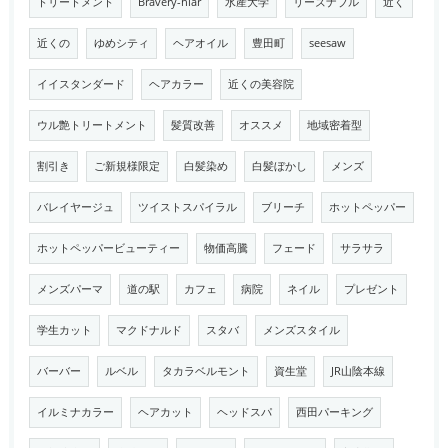
トリートメント
Bravery-hiar
水産大学
リーズナブル
近く
近くの
ゆめシティ
ヘアオイル
豊田町
seesaw
イイスタンダード
ヘアカラー
近くの美容院
ウル艶トリートメント
髪質改善
オススメ
地域密着型
割引き
ご新規様限定
白髪染め
白髪ぼかし
メンズ
バレイヤージュ
ツイストスパイラル
ブリーチ
ホットペッパー
ホットペッパービューティー
物価高騰
フェード
サラサラ
メンズパーマ
道の駅
カフェ
病院
ネイル
プレゼント
学生カット
マクドナルド
スタバ
メンズスタイル
バーバー
ルベル
タカラベルモント
資生堂
JR山陰本線
イルミナカラー
ヘアカット
ヘッドスパ
西田パーキング