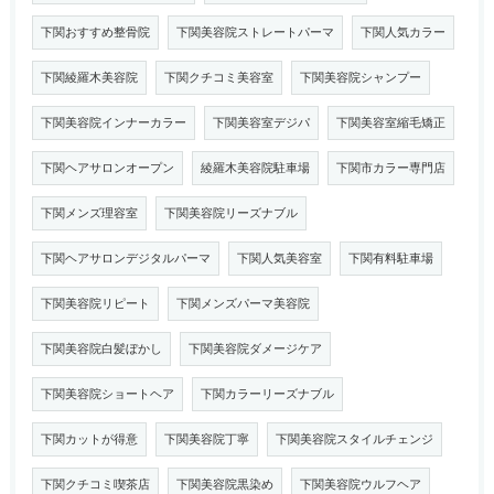
下関おすすめ整骨院
下関美容院ストレートパーマ
下関人気カラー
下関綾羅木美容院
下関クチコミ美容室
下関美容院シャンプー
下関美容院インナーカラー
下関美容室デジパ
下関美容室縮毛矯正
下関ヘアサロンオープン
綾羅木美容院駐車場
下関市カラー専門店
下関メンズ理容室
下関美容院リーズナブル
下関ヘアサロンデジタルパーマ
下関人気美容室
下関有料駐車場
下関美容院リピート
下関メンズパーマ美容院
下関美容院白髪ぼかし
下関美容院ダメージケア
下関美容院ショートヘア
下関カラーリーズナブル
下関カットが得意
下関美容院丁寧
下関美容院スタイルチェンジ
下関クチコミ喫茶店
下関美容院黒染め
下関美容院ウルフヘア