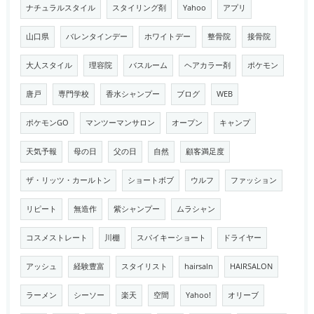
ナチュラルスタイル
スタイリング剤
Yahoo
アプリ
山口県
バレンタインデー
ホワイトデー
整骨院
接骨院
大人スタイル
理容院
バスルーム
ヘアカラー剤
ポケモン
唐戸
専門学校
香水シャンプー
ブログ
WEB
ポケモンGO
マンツーマンサロン
オープン
キャンプ
天気予報
母の日
父の日
自然
顧客満足度
ザ・リッツ・カールトン
ショートボブ
ウルフ
ファッション
リピート
無造作
紫シャンプー
ムラシャン
コスメストレート
川棚
スパイキーショート
ドライヤー
アッシュ
経験豊富
スタイリスト
hairsaln
HAIRSALON
ラーメン
シーソー
楽天
空間
Yahoo!
オリーブ