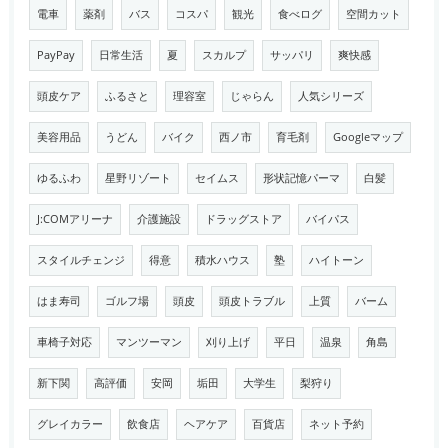
電車
薬剤
バス
コスパ
観光
食べログ
空間カット
PayPay
日常生活
夏
スカルプ
サッパリ
爽快感
頭皮ケア
ふるさと
理容室
じゃらん
人気シリーズ
美容用品
うどん
バイク
西ノ市
育毛剤
Googleマップ
ゆるふわ
星野リゾート
セイムス
形状記憶パーマ
白髪
J:COMアリーナ
介護施設
ドラッグストア
バイパス
スタイルチェンジ
得意
積水ハウス
塾
ハイトーン
はま寿司
ゴルフ場
頭皮
頭皮トラブル
上質
バーム
車椅子対応
マンツーマン
刈り上げ
平日
温泉
角島
新下関
高評価
安岡
垢田
大学生
梨狩り
グレイカラー
飲食店
ヘアケア
百貨店
ネット予約