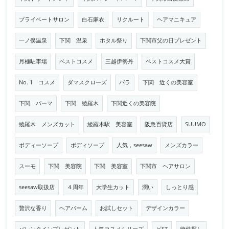
プライベートサロン
白石麻衣
リクルート
ヘアマニキュア
一ノ俣温泉
下関 温泉
ホタル祭り
下関市父の日プレゼント
月極駐車場
ベストコスメ
三越伊勢丹
ベストコスメ大賞
No. 1 コスメ
ダマスクローズ
バラ
下関 近くの美容室
下関 パーマ
下関 綾羅木
下関近くの美容院
綾羅木 メンズカット
綾羅木駅 美容室
阪急百貨店
SUUMO
ボディーソープ
ボディソープ
人気，seesaw
メンズカラー
スーモ
下関 美容院
下関 美容室
下関市 ヘアサロン
seesaw取扱店
４周年
大学生カット
潤い
しっとり感
贅沢な香り
ヘアバーム
お試しセット
デザインカラー