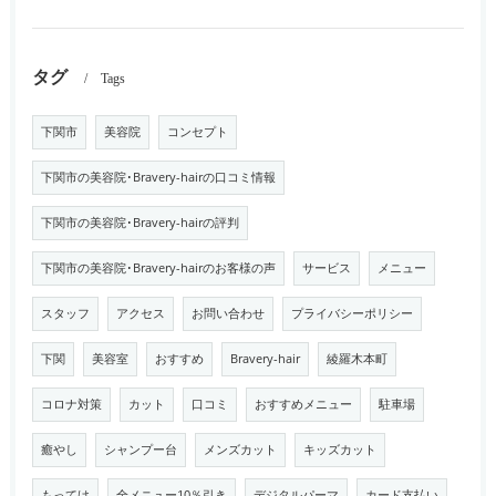
タグ
Tags
下関市
美容院
コンセプト
下関市の美容院･Bravery-hairの口コミ情報
下関市の美容院･Bravery-hairの評判
下関市の美容院･Bravery-hairのお客様の声
サービス
メニュー
スタッフ
アクセス
お問い合わせ
プライバシーポリシー
下関
美容室
おすすめ
Bravery-hair
綾羅木本町
コロナ対策
カット
口コミ
おすすめメニュー
駐車場
癒やし
シャンプー台
メンズカット
キッズカット
もってけ
全メニュー10％引き
デジタルパーマ
カード支払い