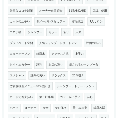
厳重なコロナ対策
オーナー自己紹介
E STANDARD
店版、使用
カットの上手い
ダメージレスなカラー
縮毛矯正
1人サロン
コロナ禍
シャンプー
カラー
安い
人気
プライベート空間
人気シャンプートリートメント
評価の高い
ニューオープン
綾羅木
アクセス方法
上手い
おすすめカラー
評判
お店の造り
癒されるシャンプー台
ユメシャン
評判の良い
リラックス
20％引き
ご新規様全メニュー10％割引き
シャンプー、トリートメント
カードでお支払い
第二駐車場
カットが上手い
安心
パーマ
オーナー
安全
安心価格
田中みな実
綾羅木駅