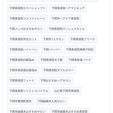
下関美容院カラーシャンプー
下関美容院ヘアマニキュア
下関美容院コスメストレート
下関市ヘアケア美容院
下関メンズおすすめサロン
下関美容院マッシュスタイル
下関美容院学生カット
下関市1人サロン
下関美容院ブリーチ
下関美容院ハイトーン
下関バーバー
下関美容院車椅子対応
下関美容院白髪染め
下関美容院モテ髪
下関美容室パーマ
下関市美容室白髪染め
下関美容院ダブルカラー
下関美容院フェード
下関おすすめヘアサロン
下関美容院ツイストスパイラル
山口県下関市美容院
下関市豊田町西市
下関綾羅木人気サロン
下関市綾羅木おすすめサロン
下関市綾羅木おすすめ美容室