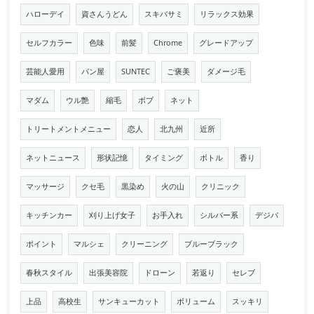
ハローデイ
資さんうどん
スキバサミ
リラックス効果
セルフカラー
色味
前髪
Chrome
グレードアップ
芸能人愛用
パン屋
SUNTEC
ご褒美
ダメージ毛
マダム
ウル艶
縮毛
ボブ
ネット
トリートメントメニュー
恋人
北九州
近所
ネットニュース
形状記憶
タイミング
ボトル
香り
マッサージ
クセ毛
黒染め
火の山
クリニック
キッチンカー
刈り上げ女子
お手入れ
シルバー系
デジパ
ポイント
マルシェ
クリーニング
ブルーブラック
春秋スタイル
出張美容院
ドローン
若返り
セレブ
上品
高校生
サンキューカット
ボリューム
スッキリ