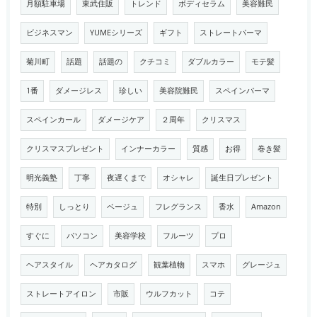
月額駐車場
東武住販
トレンド
ボディセラム
美容難民
ビジネスマン
YUMEシリーズ
ギフト
ストレートパーマ
菊川町
話題
話題の
クチコミ
ダブルカラー
モテ髪
1番
ダメージレス
珍しい
美容院難民
スペインパーマ
スペインカール
ダメージケア
２周年
クリスマス
クリスマスプレゼント
インナーカラー
質感
お得
巻き髪
明光義塾
丁寧
夜遅くまで
オシャレ
誕生日プレゼント
特別
しっとり
ベージュ
フレグランス
香水
Amazon
すぐに
パソコン
美容学校
フルーツ
プロ
ヘアスタイル
ヘアカタログ
観葉植物
スマホ
グレージュ
ストレートアイロン
市販
ウルフカット
コテ