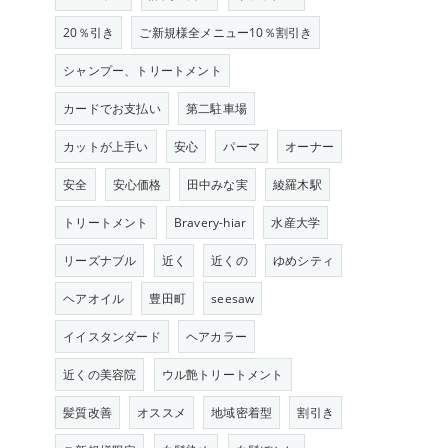
20％引き
ご新規様全メニュー10％割引き
シャンプー、トリートメント
カードでお支払い
第二駐車場
カットが上手い
安心
パーマ
オーナー
安全
安心価格
田中みな実
綾羅木駅
トリートメント
Bravery-hiar
水産大学
リーズナブル
近く
近くの
ゆめシティ
ヘアオイル
豊田町
seesaw
イイスタンダード
ヘアカラー
近くの美容院
ウル艶トリートメント
髪質改善
オススメ
地域密着型
割引き