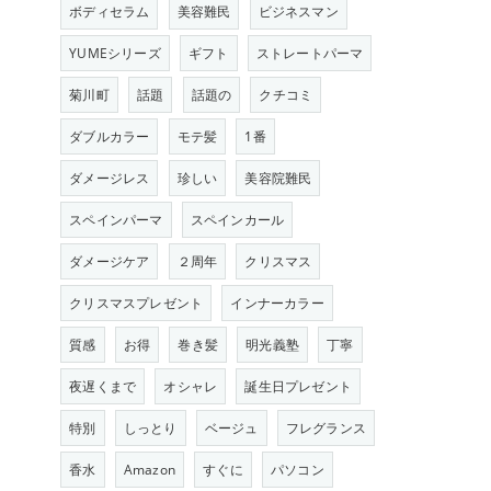
ボディセラム
美容難民
ビジネスマン
YUMEシリーズ
ギフト
ストレートパーマ
菊川町
話題
話題の
クチコミ
ダブルカラー
モテ髪
1番
ダメージレス
珍しい
美容院難民
スペインパーマ
スペインカール
ダメージケア
２周年
クリスマス
クリスマスプレゼント
インナーカラー
質感
お得
巻き髪
明光義塾
丁寧
夜遅くまで
オシャレ
誕生日プレゼント
特別
しっとり
ベージュ
フレグランス
香水
Amazon
すぐに
パソコン