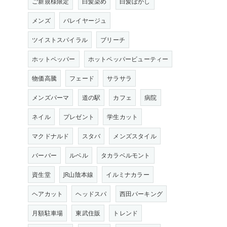
ご新規様限定
白髪染め
白髪ぼかし
メンズ
バレイヤージュ
ツイストスパイラル
ブリーチ
ホットペッパー
ホットペッパービューティー
物価高騰
フェード
サラサラ
メンズパーマ
道の駅
カフェ
病院
ネイル
プレゼント
学生カット
マクドナルド
スタバ
メンズスタイル
バーバー
ルベル
タカラベルモント
資生堂
JR山陰本線
イルミナカラー
ヘアカット
ヘッドスパ
西田パーキング
月額駐車場
東武住販
トレンド