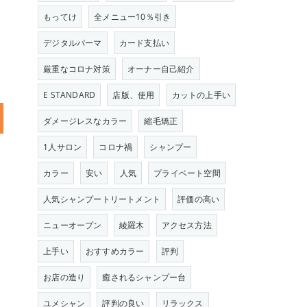
もってけ
全メニュー10％引き
デジタルパーマ
カード支払い
厳重なコロナ対策
オーナー自己紹介
E STANDARD
店版、使用
カットの上手い
ダメージレスなカラー
縮毛矯正
1人サロン
コロナ禍
シャンプー
カラー
安い
人気
プライベート空間
人気シャンプートリートメント
評価の高い
ニューオープン
綾羅木
アクセス方法
上手い
おすすめカラー
評判
お店の造り
癒されるシャンプー台
ユメシャン
評判の良い
リラックス