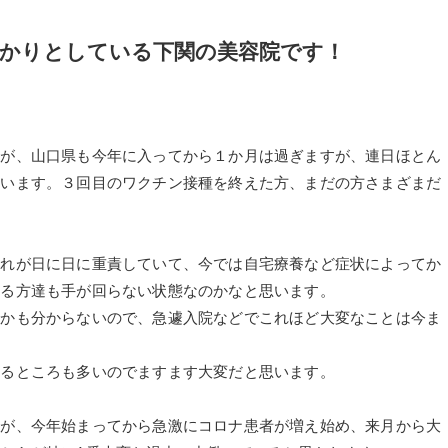
かりとしている下関の美容院です！
すが、山口県も今年に入ってから１か月は過ぎますが、連日ほとん
ています。３回目のワクチン接種を終えた方、まだの方さまざまだ
それが日に日に重責していて、今では自宅療養など症状によってか
わる方達も手が回らない状態なのかなと思います。
るかも分からないので、急遽入院などでこれほど大変なことは今ま
れるところも多いのでますます大変だと思います。
すが、今年始まってから急激にコロナ患者が増え始め、来月から大