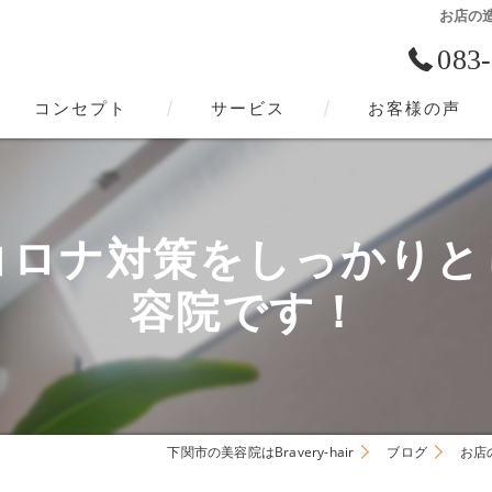
お店の
083
コンセプト
サービス
お客様の声
下関市の美容院･Bravery-hairの口コミ情報
下関市の美容院･Bravery-hairの評判
コロナ対策をしっかりと
下関市の美容院･Bravery-hairのお客様の声
容院です！
下関市の美容院はBravery-hair
ブログ
お店