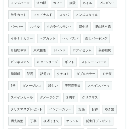
メンズパーマ
道の駅
カフェ
病院
ネイル
プレゼント
学生カット
マクドナルド
スタバ
メンズスタイル
バーバー
ルベル
タカラベルモント
資生堂
JR山陰本線
イルミナカラー
ヘアカット
ヘッドスパ
西田パーキング
月額駐車場
東武住販
トレンド
ボディセラム
美容難民
ビジネスマン
YUMEシリーズ
ギフト
ストレートパーマ
菊川町
話題
話題の
クチコミ
ダブルカラー
モテ髪
1番
ダメージレス
珍しい
美容院難民
スペインパーマ
スペインカール
ダメージケア
２周年
クリスマス
クリスマスプレゼント
インナーカラー
質感
お得
巻き髪
明光義塾
丁寧
夜遅くまで
オシャレ
誕生日プレゼント