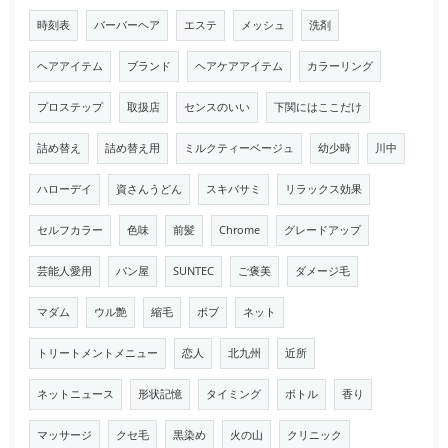
時刻表
バーバーヘア
エステ
メッシュ
洗剤
ヘアアイテム
ブランド
ヘアケアアイテム
カラーリング
プロステップ
取扱店
センスのいい
下関にはここだけ
詰め替え
詰め替え用
ミルクティーベージュ
幼少時
川中
ハローデイ
資さんうどん
スキバサミ
リラックス効果
セルフカラー
色味
前髪
Chrome
グレードアップ
芸能人愛用
パン屋
SUNTEC
ご褒美
ダメージ毛
マダム
ウル艶
縮毛
ボブ
ネット
トリートメントメニュー
恋人
北九州
近所
ネットニュース
形状記憶
タイミング
ボトル
香り
マッサージ
クセ毛
黒染め
火の山
クリニック