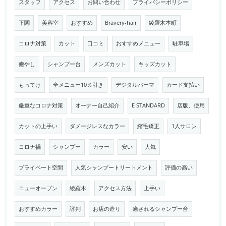
スタッフ
アクセス
お問い合わせ
プライバシーポリシー
下関
美容室
おすすめ
Bravery-hair
綾羅木本町
コロナ対策
カット
口コミ
おすすめメニュー
駐車場
癒やし
シャンプー台
メンズカット
キッズカット
もってけ
全メニュー10％引き
デジタルパーマ
カード支払い
厳重なコロナ対策
オーナー自己紹介
E STANDARD
店版、使用
カットの上手い
ダメージレスなカラー
縮毛矯正
1人サロン
コロナ禍
シャンプー
カラー
安い
人気
プライベート空間
人気シャンプートリートメント
評価の高い
ニューオープン
綾羅木
アクセス方法
上手い
おすすめカラー
評判
お店の造り
癒されるシャンプー台