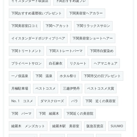
イイスタンダード取扱店
下関おすすめ誕プレ
下関おすすめ還暦祝いプレゼント
下関美容室ヘアカラー
下関美容室口コミ
下関ヘアカット
下関リラックスサロン
イイスタンダードポジティブリペア
下関美容室ショートヘアー
下関トリートメント
下関ストレートパーマ
下関市白髪染め
プライベートサロン
白石麻衣
リクルート
ヘアマニキュア
一ノ俣温泉
下関 温泉
ホタル祭り
下関市父の日プレゼント
月極駐車場
ベストコスメ
三越伊勢丹
ベストコスメ大賞
No. 1 コスメ
ダマスクローズ
バラ
下関 近くの美容室
下関 パーマ
下関 綾羅木
下関近くの美容院
綾羅木 メンズカット
綾羅木駅 美容室
阪急百貨店
SUUMO