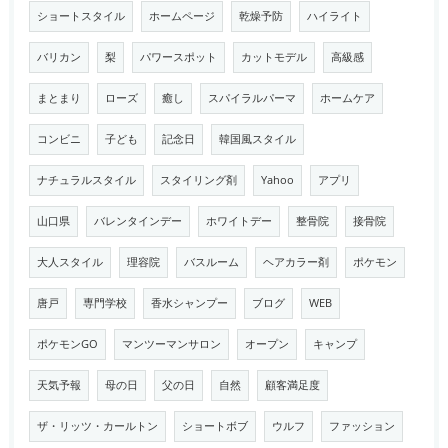
ショートスタイル
ホームページ
乾燥予防
ハイライト
バリカン
梨
パワースポット
カットモデル
高級感
まとまり
ローズ
癒し
スパイラルパーマ
ホームケア
コンビニ
子ども
記念日
韓国風スタイル
ナチュラルスタイル
スタイリング剤
Yahoo
アプリ
山口県
バレンタインデー
ホワイトデー
整骨院
接骨院
大人スタイル
理容院
バスルーム
ヘアカラー剤
ポケモン
唐戸
専門学校
香水シャンプー
ブログ
WEB
ポケモンGO
マンツーマンサロン
オープン
キャンプ
天気予報
母の日
父の日
自然
顧客満足度
ザ・リッツ・カールトン
ショートボブ
ウルフ
ファッション