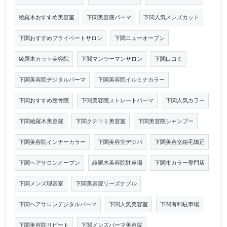
綾羅木おすすめ美容室
下関美容院パーマ
下関人気メンズカット
下関おすすめプライベートサロン
下関ニューオープン
綾羅木カット美容院
下関マンツーマンサロン
下関口コミ
下関美容院デジタルパーマ
下関美容院イルミナカラー
下関おすすめ整骨院
下関美容院ストレートパーマ
下関人気カラー
下関綾羅木美容院
下関クチコミ美容室
下関美容院シャンプー
下関美容院インナーカラー
下関美容室デジパ
下関美容室縮毛矯正
下関ヘアサロンオープン
綾羅木美容院駐車場
下関市カラー専門店
下関メンズ理容室
下関美容院リーズナブル
下関ヘアサロンデジタルパーマ
下関人気美容室
下関有料駐車場
下関美容院リピート
下関メンズパーマ美容院