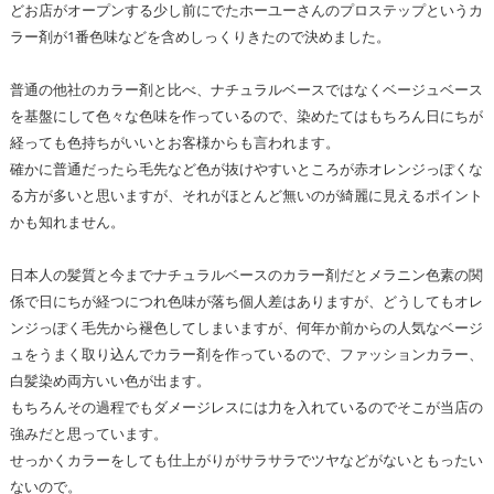
どお店がオープンする少し前にでたホーユーさんのプロステップというカ
ラー剤が1番色味などを含めしっくりきたので決めました。
普通の他社のカラー剤と比べ、ナチュラルベースではなくベージュベース
を基盤にして色々な色味を作っているので、染めたてはもちろん日にちが
経っても色持ちがいいとお客様からも言われます。
確かに普通だったら毛先など色が抜けやすいところが赤オレンジっぽくな
る方が多いと思いますが、それがほとんど無いのが綺麗に見えるポイント
かも知れません。
日本人の髪質と今までナチュラルベースのカラー剤だとメラニン色素の関
係で日にちが経つにつれ色味が落ち個人差はありますが、どうしてもオレ
ンジっぽく毛先から褪色してしまいますが、何年か前からの人気なベージ
ュをうまく取り込んでカラー剤を作っているので、ファッションカラー、
白髪染め両方いい色が出ます。
もちろんその過程でもダメージレスには力を入れているのでそこが当店の
強みだと思っています。
せっかくカラーをしても仕上がりがサラサラでツヤなどがないともったい
ないので。