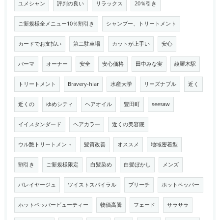
ユメシャン
評判の良い
リラックス
20％引き
ご新規様全メニュー10％割引き
シャンプー、トリートメント
カードでお支払い
第二駐車場
カットが上手い
安心
パーマ
オーナー
安全
安心価格
田中みな実
綾羅木駅
トリートメント
Bravery-hiar
水産大学
リーズナブル
近く
近くの
ゆめシティ
ヘアオイル
豊田町
seesaw
イイスタンダード
ヘアカラー
近くの美容院
ウル艶トリートメント
髪質改善
オススメ
地域密着型
割引き
ご新規様限定
白髪染め
白髪ぼかし
メンズ
バレイヤージュ
ツイストスパイラル
ブリーチ
ホットペッパー
ホットペッパービューティー
物価高騰
フェード
サラサラ