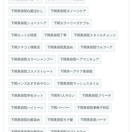
下関美容院白髪ぼかし
下関美容院ダメージケア
下関美容院ショートヘア
下関カラーリーズナブル
下関カットが得意
下関美容院丁寧
下関美容院スタイルチェンジ
下関クチコミ喫茶店
下関美容院黒染め
下関美容院ウルフヘア
下関美容院カラーシャンプー
下関美容院ヘアマニキュア
下関美容院コスメストレート
下関市ヘアケア美容院
下関メンズおすすめサロン
下関美容院マッシュスタイル
下関美容院学生カット
下関市1人サロン
下関美容院ブリーチ
下関美容院ハイトーン
下関バーバー
下関美容院車椅子対応
下関美容院白髪染め
下関美容院モテ髪
下関美容室パーマ
下関市美容室白髪染め
下関美容院ダブルカラー