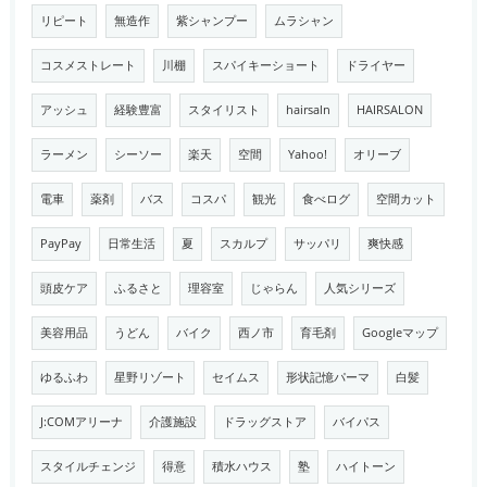
リピート
無造作
紫シャンプー
ムラシャン
コスメストレート
川棚
スパイキーショート
ドライヤー
アッシュ
経験豊富
スタイリスト
hairsaln
HAIRSALON
ラーメン
シーソー
楽天
空間
Yahoo!
オリーブ
電車
薬剤
バス
コスパ
観光
食べログ
空間カット
PayPay
日常生活
夏
スカルプ
サッパリ
爽快感
頭皮ケア
ふるさと
理容室
じゃらん
人気シリーズ
美容用品
うどん
バイク
西ノ市
育毛剤
Googleマップ
ゆるふわ
星野リゾート
セイムス
形状記憶パーマ
白髪
J:COMアリーナ
介護施設
ドラッグストア
バイパス
スタイルチェンジ
得意
積水ハウス
塾
ハイトーン