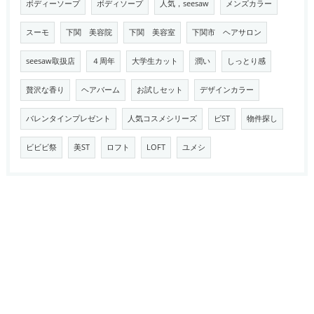
ボディーソープ
ボディソープ
人気，seesaw
メンズカラー
スーモ
下関 美容院
下関 美容室
下関市 ヘアサロン
seesaw取扱店
４周年
大学生カット
潤い
しっとり感
贅沢な香り
ヘアバーム
お試しセット
デザインカラー
バレンタインプレゼント
人気コスメシリーズ
ビST
物件探し
ビビビ祭
美ST
ロフト
LOFT
ユメシ