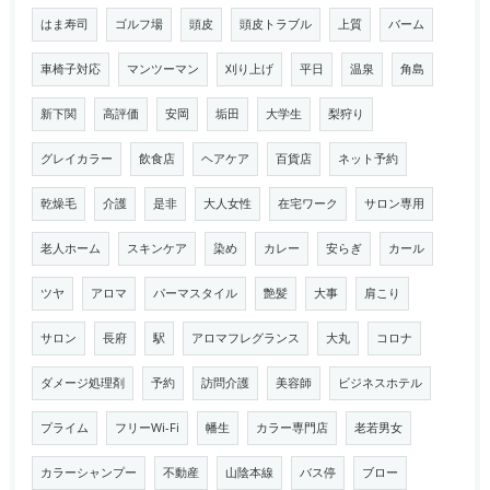
はま寿司
ゴルフ場
頭皮
頭皮トラブル
上質
バーム
車椅子対応
マンツーマン
刈り上げ
平日
温泉
角島
新下関
高評価
安岡
垢田
大学生
梨狩り
グレイカラー
飲食店
ヘアケア
百貨店
ネット予約
乾燥毛
介護
是非
大人女性
在宅ワーク
サロン専用
老人ホーム
スキンケア
染め
カレー
安らぎ
カール
ツヤ
アロマ
パーマスタイル
艶髪
大事
肩こり
サロン
長府
駅
アロマフレグランス
大丸
コロナ
ダメージ処理剤
予約
訪問介護
美容師
ビジネスホテル
プライム
フリーWi-Fi
幡生
カラー専門店
老若男女
カラーシャンプー
不動産
山陰本線
バス停
ブロー