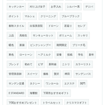
キッチンカー
刈り上げ女子
お手入れ
シルバー系
デジパ
ポイント
マルシェ
クリーニング
ブルーブラック
春秋スタイル
出張美容院
ドローン
若返り
セレブ
上品
高校生
サンキューカット
ボリューム
スッキリ
暖色
新築
ピンクシャンプー
期間限定
ブリーチ毛
寒色
ロートーン
ヘアミルク
栄養
投稿
学生
新年
ブレンド
初めて
ピザ
新幹線
ニトリ
カラーリスト
管理美容師
スイーツ
価格
贅沢
稗田
サンデンバス
サンデン交通
タクシー
ワンカール
エクステ
関門
E STANDARD
海響館
下関市おすすめギフト
下関おすすめプレゼント
トラベルセット
クリスマスギフト