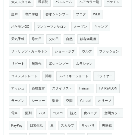
大人スタイル
理容院
バスルーム
ヘアカラー剤
ポケモン
唐戸
専門学校
香水シャンプー
ブログ
WEB
ポケモンGO
マンツーマンサロン
オープン
キャンプ
天気予報
母の日
父の日
自然
顧客満足度
ザ・リッツ・カールトン
ショートボブ
ウルフ
ファッション
リピート
無造作
紫シャンプー
ムラシャン
コスメストレート
川棚
スパイキーショート
ドライヤー
アッシュ
経験豊富
スタイリスト
hairsaln
HAIRSALON
ラーメン
シーソー
楽天
空間
Yahoo!
オリーブ
電車
薬剤
バス
コスパ
観光
食べログ
空間カット
PayPay
日常生活
夏
スカルプ
サッパリ
爽快感