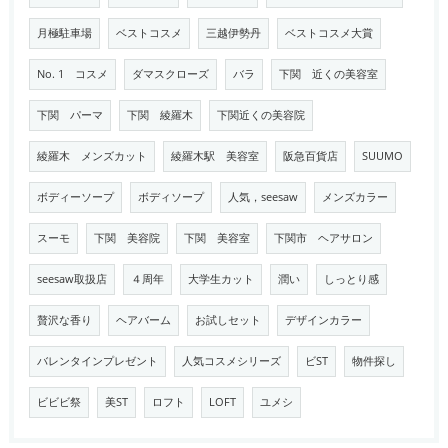
月極駐車場
ベストコスメ
三越伊勢丹
ベストコスメ大賞
No. 1 コスメ
ダマスクローズ
バラ
下関 近くの美容室
下関 パーマ
下関 綾羅木
下関近くの美容院
綾羅木 メンズカット
綾羅木駅 美容室
阪急百貨店
SUUMO
ボディーソープ
ボディソープ
人気，seesaw
メンズカラー
スーモ
下関 美容院
下関 美容室
下関市 ヘアサロン
seesaw取扱店
４周年
大学生カット
潤い
しっとり感
贅沢な香り
ヘアバーム
お試しセット
デザインカラー
バレンタインプレゼント
人気コスメシリーズ
ビST
物件探し
ビビビ祭
美ST
ロフト
LOFT
ユメシ