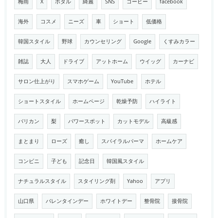
梅雨
X
ホタル
綺麗
SNS
コーヒー
facebook
海外
コスメ
ニーズ
車
ショート
低価格
韓国スタイル
野球
カウンセリング
Google
くすみカラー
雑誌
大人
ドライブ
アットホーム
ウイッグ
カーナビ
サロン仕上がり
スマホゲーム
YouTube
ホテル
ショートスタイル
ホームページ
乾燥予防
ハイライト
バリカン
梨
パワースポット
カットモデル
高級感
まとまり
ローズ
癒し
スパイラルパーマ
ホームケア
コンビニ
子ども
記念日
韓国風スタイル
ナチュラルスタイル
スタイリング剤
Yahoo
アプリ
山口県
バレンタインデー
ホワイトデー
整骨院
接骨院