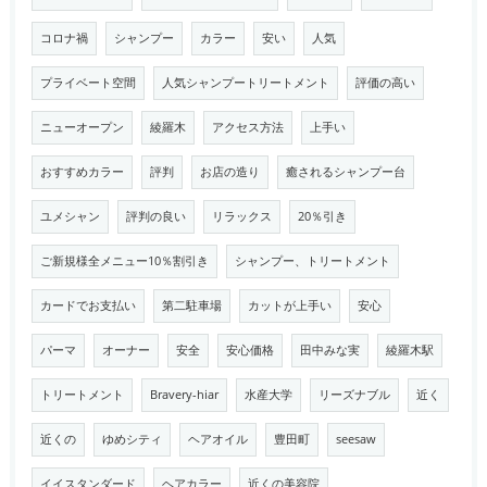
コロナ禍
シャンプー
カラー
安い
人気
プライベート空間
人気シャンプートリートメント
評価の高い
ニューオープン
綾羅木
アクセス方法
上手い
おすすめカラー
評判
お店の造り
癒されるシャンプー台
ユメシャン
評判の良い
リラックス
20％引き
ご新規様全メニュー10％割引き
シャンプー、トリートメント
カードでお支払い
第二駐車場
カットが上手い
安心
パーマ
オーナー
安全
安心価格
田中みな実
綾羅木駅
トリートメント
Bravery-hiar
水産大学
リーズナブル
近く
近くの
ゆめシティ
ヘアオイル
豊田町
seesaw
イイスタンダード
ヘアカラー
近くの美容院