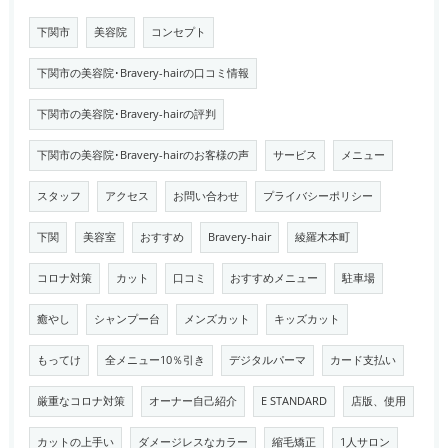
下関市
美容院
コンセプト
下関市の美容院･Bravery-hairの口コミ情報
下関市の美容院･Bravery-hairの評判
下関市の美容院･Bravery-hairのお客様の声
サービス
メニュー
スタッフ
アクセス
お問い合わせ
プライバシーポリシー
下関
美容室
おすすめ
Bravery-hair
綾羅木本町
コロナ対策
カット
口コミ
おすすめメニュー
駐車場
癒やし
シャンプー台
メンズカット
キッズカット
もってけ
全メニュー10％引き
デジタルパーマ
カード支払い
厳重なコロナ対策
オーナー自己紹介
E STANDARD
店版、使用
カットの上手い
ダメージレスなカラー
縮毛矯正
1人サロン