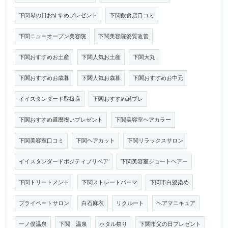
下関母の日おすすめプレゼント
下関飲食店口コミ
下関ニューオープン美容院
下関美容院髪質改善
下関おすすめお土産
下関人気お土産
下関大丸
下関おすすめお歳暮
下関人気お歳暮
下関おすすめお中元
イイスタンダード取扱店
下関おすすめ誕プレ
下関おすすめ還暦祝いプレゼント
下関美容室ヘアカラー
下関美容室口コミ
下関ヘアカット
下関リラックスサロン
イイスタンダードポジティブリペア
下関美容室ショートヘアー
下関トリートメント
下関ストレートパーマ
下関市白髪染め
プライベートサロン
白石麻衣
リクルート
ヘアマニキュア
一ノ俣温泉
下関 温泉
ホタル祭り
下関市父の日プレゼント