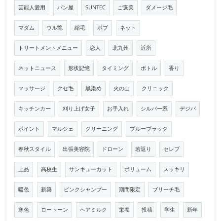
芸能人愛用
パン屋
SUNTEC
ご褒美
ダメージ毛
マダム
ウル艶
縮毛
ボブ
ネット
トリートメントメニュー
恋人
北九州
近所
ネットニュース
形状記憶
タイミング
ボトル
香り
マッサージ
クセ毛
黒染め
火の山
クリニック
キッチンカー
刈り上げ女子
お手入れ
シルバー系
デジパ
ポイント
マルシェ
クリーニング
ブルーブラック
春秋スタイル
出張美容院
ドローン
若返り
セレブ
上品
高校生
サンキューカット
ボリューム
スッキリ
暖色
新築
ピンクシャンプー
期間限定
ブリーチ毛
寒色
ロートーン
ヘアミルク
栄養
投稿
学生
新年