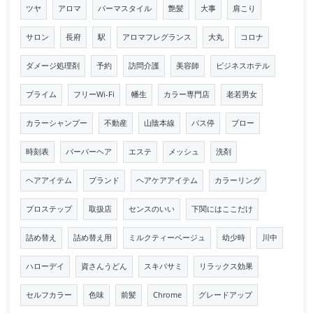
ツヤ
アロマ
パーマスタイル
艶髪
大事
肩こり
サロン
長府
駅
アロマフレグランス
大丸
コロナ
ダメージ処理剤
予約
訪問介護
美容師
ビジネスホテル
プライム
フリーWi-Fi
幡生
カラー専門店
老若男女
カラーシャンプー
不動産
山陰本線
バス停
ブロー
時刻表
バーバーヘア
エステ
メッシュ
洗剤
ヘアアイテム
ブランド
ヘアケアアイテム
カラーリング
プロステップ
取扱店
センスのいい
下関にはここだけ
詰め替え
詰め替え用
ミルクティーベージュ
幼少時
川中
ハローデイ
資さんうどん
スキバサミ
リラックス効果
セルフカラー
色味
前髪
Chrome
グレードアップ