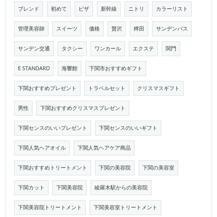
ブレンド
初めて
ピザ
新幹線
ニトリ
カラーリスト
管理美容師
スイーツ
価格
贅沢
稗田
サンデンバス
サンデン交通
タクシー
ワンカール
エクステ
関門
E STANDARD
海響館
下関市おすすめギフト
下関おすすめプレゼント
トラベルセット
クリスマスギフト
男性
下関おすすめクリスマスプレゼント
下関センスのいいプレゼント
下関センスのいいギフト
下関人気ヘアオイル
下関人気ヘアケア商品
下関おすすめトリートメント
下関の美容院
下関の美容室
下関カット
下関美容院
綾羅木駅からの美容院
下関美容院トリートメント
下関美容室トリートメント