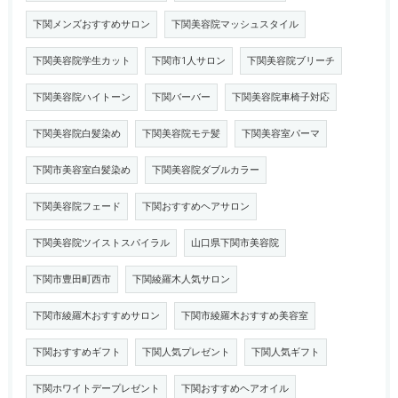
下関メンズおすすめサロン
下関美容院マッシュスタイル
下関美容院学生カット
下関市1人サロン
下関美容院ブリーチ
下関美容院ハイトーン
下関バーバー
下関美容院車椅子対応
下関美容院白髪染め
下関美容院モテ髪
下関美容室パーマ
下関市美容室白髪染め
下関美容院ダブルカラー
下関美容院フェード
下関おすすめヘアサロン
下関美容院ツイストスパイラル
山口県下関市美容院
下関市豊田町西市
下関綾羅木人気サロン
下関市綾羅木おすすめサロン
下関市綾羅木おすすめ美容室
下関おすすめギフト
下関人気プレゼント
下関人気ギフト
下関ホワイトデープレゼント
下関おすすめヘアオイル