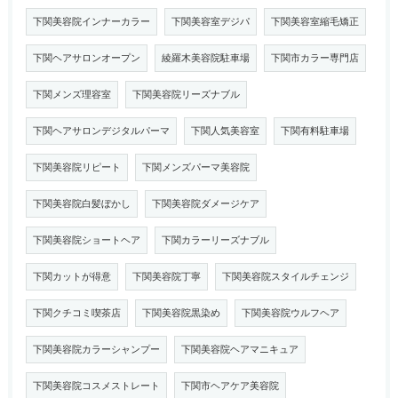
下関美容院インナーカラー
下関美容室デジパ
下関美容室縮毛矯正
下関ヘアサロンオープン
綾羅木美容院駐車場
下関市カラー専門店
下関メンズ理容室
下関美容院リーズナブル
下関ヘアサロンデジタルパーマ
下関人気美容室
下関有料駐車場
下関美容院リピート
下関メンズパーマ美容院
下関美容院白髪ぼかし
下関美容院ダメージケア
下関美容院ショートヘア
下関カラーリーズナブル
下関カットが得意
下関美容院丁寧
下関美容院スタイルチェンジ
下関クチコミ喫茶店
下関美容院黒染め
下関美容院ウルフヘア
下関美容院カラーシャンプー
下関美容院ヘアマニキュア
下関美容院コスメストレート
下関市ヘアケア美容院