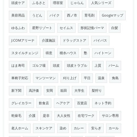
頭皮ケア
ふるさと
理容室
じゃらん
人気シリーズ
美容用品
うどん
バイク
西ノ市
育毛剤
Googleマップ
ゆるふわ
星野リゾート
セイムス
形状記憶パーマ
白髪
J:COMアリーナ
介護施設
ドラッグストア
バイパス
スタイルチェンジ
得意
積水ハウス
塾
ハイトーン
はま寿司
ゴルフ場
頭皮
頭皮トラブル
上質
バーム
車椅子対応
マンツーマン
刈り上げ
平日
温泉
角島
新下関
高評価
安岡
垢田
大学生
梨狩り
グレイカラー
飲食店
ヘアケア
百貨店
ネット予約
乾燥毛
介護
是非
大人女性
在宅ワーク
サロン専用
老人ホーム
スキンケア
染め
カレー
安らぎ
カール