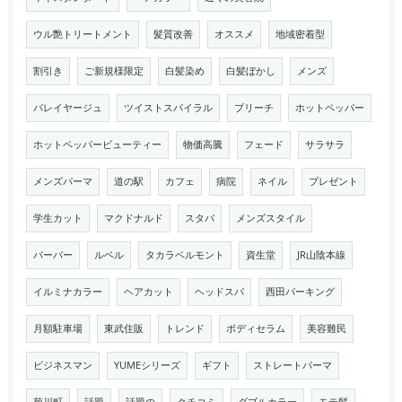
ウル艶トリートメント
髪質改善
オススメ
地域密着型
割引き
ご新規様限定
白髪染め
白髪ぼかし
メンズ
バレイヤージュ
ツイストスパイラル
ブリーチ
ホットペッパー
ホットペッパービューティー
物価高騰
フェード
サラサラ
メンズパーマ
道の駅
カフェ
病院
ネイル
プレゼント
学生カット
マクドナルド
スタバ
メンズスタイル
バーバー
ルベル
タカラベルモント
資生堂
JR山陰本線
イルミナカラー
ヘアカット
ヘッドスパ
西田パーキング
月額駐車場
東武住販
トレンド
ボディセラム
美容難民
ビジネスマン
YUMEシリーズ
ギフト
ストレートパーマ