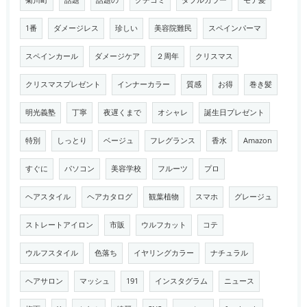
菊川町
話題
話題の
クチコミ
ダブルカラー
モテ髪
1番
ダメージレス
珍しい
美容院難民
スペインパーマ
スペインカール
ダメージケア
２周年
クリスマス
クリスマスプレゼント
インナーカラー
質感
お得
巻き髪
明光義塾
丁寧
夜遅くまで
オシャレ
誕生日プレゼント
特別
しっとり
ベージュ
フレグランス
香水
Amazon
すぐに
パソコン
美容学校
フルーツ
プロ
ヘアスタイル
ヘアカタログ
観葉植物
スマホ
グレージュ
ストレートアイロン
市販
ウルフカット
コテ
ウルフスタイル
色落ち
イヤリングカラー
ナチュラル
ヘアサロン
マッシュ
191
インスタグラム
ニュース