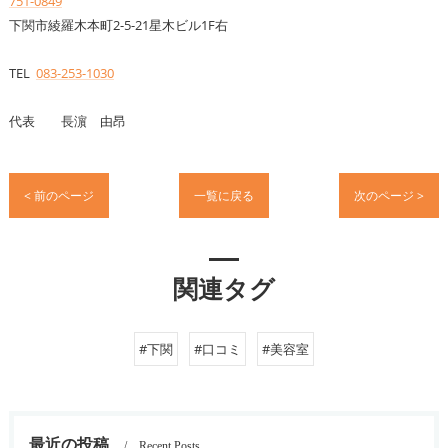
751-0849
下関市綾羅木本町2-5-21星木ビル1F右
TEL
083-253-1030
代表 長濵 由昂
< 前のページ
一覧に戻る
次のページ >
関連タグ
#下関
#口コミ
#美容室
最近の投稿
Recent Posts