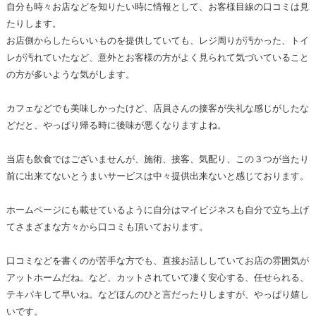
自分も時々お店などを知りたい時に情報として、お客様目線の口コミは見
たりします。
お店側からしたらいいものを提供していても、レジ周りが汚かった、トイ
レが汚れていたなど、意外とお客様の方がよく見られて気づいていること
の方が多いような気がします。
カフェなどでも美味しかったけど、店員さんの接客が失礼な感じがしたな
どだと、やっぱり帰る時に後味が悪くなりますよね。
当店も飲食ではございませんが、施術、接客、気配り、この３つが当たり
前に出来てないとうまいサービスは中々提供出来ないと感じております。
ホームページにも載せているように自分はマイビジネスも自分で立ち上げ
てさまざまな方々から口コミも頂いております。
口コミなどを書くのが苦手な方でも、直接お話ししていてお店の雰囲気が
アットホームだね。など、カットされていて凄く安心する、任せられる、
テキパキして早いね。などほんのひと言だったりしますが、やっぱり嬉し
いです。