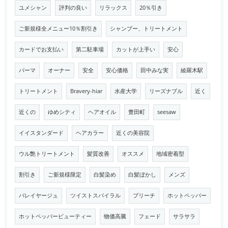
ユメシャン
評判の良い
リラックス
20％引き
ご新規様全メニュー10％割引き
シャンプー、トリートメント
カードでお支払い
第二駐車場
カットが上手い
安心
パーマ
オーナー
安全
安心価格
田中みな実
綾羅木駅
トリートメント
Bravery-hiar
水産大学
リーズナブル
近く
近くの
ゆめシティ
ヘアオイル
豊田町
seesaw
イイスタンダード
ヘアカラー
近くの美容院
ウル艶トリートメント
髪質改善
オススメ
地域密着型
割引き
ご新規様限定
白髪染め
白髪ぼかし
メンズ
バレイヤージュ
ツイストスパイラル
ブリーチ
ホットペッパー
ホットペッパービューティー
物価高騰
フェード
サラサラ