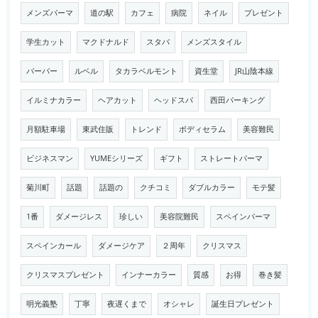
メンズパーマ
道の駅
カフェ
病院
ネイル
プレゼント
学生カット
マクドナルド
スタバ
メンズスタイル
バーバー
ルベル
タカラベルモント
資生堂
JR山陰本線
イルミナカラー
ヘアカット
ヘッドスパ
西田パーキング
月額駐車場
東武住販
トレンド
ボディセラム
美容難民
ビジネスマン
YUMEシリーズ
ギフト
ストレートパーマ
菊川町
話題
話題の
クチコミ
ダブルカラー
モテ髪
1番
ダメージレス
珍しい
美容院難民
スペインパーマ
スペインカール
ダメージケア
２周年
クリスマス
クリスマスプレゼント
インナーカラー
質感
お得
巻き髪
明光義塾
丁寧
夜遅くまで
オシャレ
誕生日プレゼント