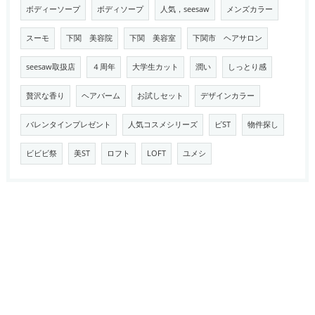
ボディーソープ
ボディソープ
人気，seesaw
メンズカラー
スーモ
下関 美容院
下関 美容室
下関市 ヘアサロン
seesaw取扱店
４周年
大学生カット
潤い
しっとり感
贅沢な香り
ヘアバーム
お試しセット
デザインカラー
バレンタインプレゼント
人気コスメシリーズ
ビST
物件探し
ビビビ祭
美ST
ロフト
LOFT
ユメシ