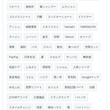
リピート
無造作
紫シャンプー
ムラシャン
コスメストレート
川棚
スパイキーショート
ドライヤー
アッシュ
経験豊富
スタイリスト
hairsaln
HAIRSALON
ラーメン
シーソー
楽天
空間
Yahoo!
オリーブ
電車
薬剤
バス
コスパ
観光
食べログ
空間カット
PayPay
日常生活
夏
スカルプ
サッパリ
爽快感
頭皮ケア
ふるさと
理容室
じゃらん
人気シリーズ
美容用品
うどん
バイク
西ノ市
育毛剤
Googleマップ
ゆるふわ
星野リゾート
セイムス
形状記憶パーマ
白髪
J:COMアリーナ
介護施設
ドラッグストア
バイパス
スタイルチェンジ
得意
積水ハウス
塾
ハイトーン