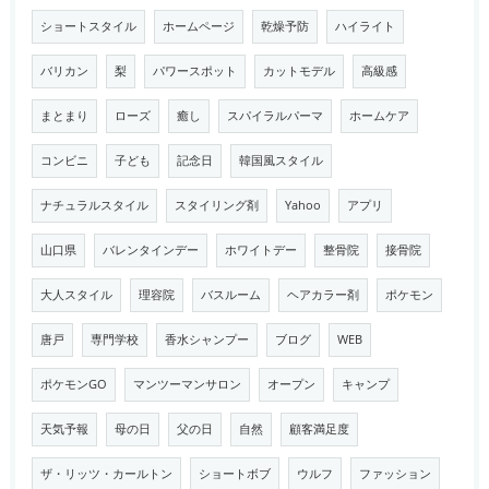
ショートスタイル
ホームページ
乾燥予防
ハイライト
バリカン
梨
パワースポット
カットモデル
高級感
まとまり
ローズ
癒し
スパイラルパーマ
ホームケア
コンビニ
子ども
記念日
韓国風スタイル
ナチュラルスタイル
スタイリング剤
Yahoo
アプリ
山口県
バレンタインデー
ホワイトデー
整骨院
接骨院
大人スタイル
理容院
バスルーム
ヘアカラー剤
ポケモン
唐戸
専門学校
香水シャンプー
ブログ
WEB
ポケモンGO
マンツーマンサロン
オープン
キャンプ
天気予報
母の日
父の日
自然
顧客満足度
ザ・リッツ・カールトン
ショートボブ
ウルフ
ファッション