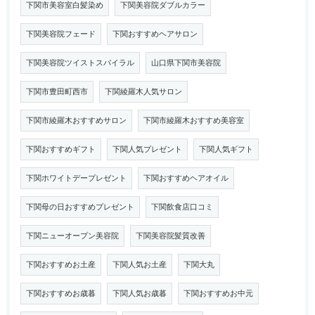
下関市美容室白髪染め
下関美容院ダブルカラー
下関美容院フェード
下関おすすめヘアサロン
下関美容院ツイストスパイラル
山口県下関市美容院
下関市豊田町西市
下関綾羅木人気サロン
下関市綾羅木おすすめサロン
下関市綾羅木おすすめ美容室
下関おすすめギフト
下関人気プレゼント
下関人気ギフト
下関ホワイトデープレゼント
下関おすすめヘアオイル
下関母の日おすすめプレゼント
下関飲食店口コミ
下関ニューオープン美容院
下関美容院髪質改善
下関おすすめお土産
下関人気お土産
下関大丸
下関おすすめお歳暮
下関人気お歳暮
下関おすすめお中元