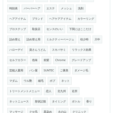
時刻表
バーバーヘア
エステ
メッシュ
洗剤
ヘアアイテム
ブランド
ヘアケアアイテム
カラーリング
プロステップ
取扱店
センスのいい
下関にはここだけ
詰め替え
詰め替え用
ミルクティーベージュ
幼少時
川中
ハローデイ
資さんうどん
スキバサミ
リラックス効果
セルフカラー
色味
前髪
Chrome
グレードアップ
芸能人愛用
パン屋
SUNTEC
ご褒美
ダメージ毛
マダム
ウル艶
縮毛
ボブ
ネット
トリートメントメニュー
恋人
北九州
近所
ネットニュース
形状記憶
タイミング
ボトル
香り
マッサージ
クセ毛
黒染め
火の山
クリニック