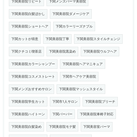
下関美容院リピート
下関メンズパーマ美容院
下関美容院白髪ぼかし
下関美容院ダメージケア
下関美容院ショートヘア
下関カラーリーズナブル
下関カットが得意
下関美容院丁寧
下関美容院スタイルチェンジ
下関クチコミ喫茶店
下関美容院黒染め
下関美容院ウルフヘア
下関美容院カラーシャンプー
下関美容院ヘアマニキュア
下関美容院コスメストレート
下関市ヘアケア美容院
下関メンズおすすめサロン
下関美容院マッシュスタイル
下関美容院学生カット
下関市1人サロン
下関美容院ブリーチ
下関美容院ハイトーン
下関バーバー
下関美容院車椅子対応
下関美容院白髪染め
下関美容院モテ髪
下関美容室パーマ