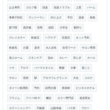
はま寿司
ゴルフ場
頭皮
頭皮トラブル
上質
バーム
車椅子対応
マンツーマン
刈り上げ
平日
温泉
角島
新下関
高評価
安岡
垢田
大学生
梨狩り
グレイカラー
飲食店
ヘアケア
百貨店
ネット予約
乾燥毛
介護
是非
大人女性
在宅ワーク
サロン専用
老人ホーム
スキンケア
染め
カレー
安らぎ
カール
ツヤ
アロマ
パーマスタイル
艶髪
大事
肩こり
サロン
長府
駅
アロマフレグランス
大丸
コロナ
ダメージ処理剤
予約
訪問介護
美容師
ビジネスホテル
プライム
フリーWi-Fi
幡生
カラー専門店
老若男女
カラーシャンプー
不動産
山陰本線
バス停
ブロー