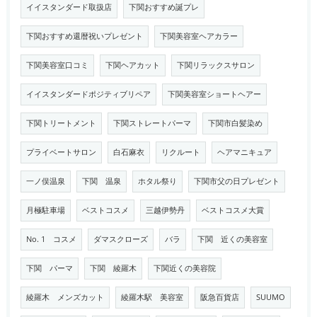
イイスタンダード取扱店
下関おすすめ誕プレ
下関おすすめ還暦祝いプレゼント
下関美容室ヘアカラー
下関美容室口コミ
下関ヘアカット
下関リラックスサロン
イイスタンダードポジティブリペア
下関美容室ショートヘアー
下関トリートメント
下関ストレートパーマ
下関市白髪染め
プライベートサロン
白石麻衣
リクルート
ヘアマニキュア
一ノ俣温泉
下関 温泉
ホタル祭り
下関市父の日プレゼント
月極駐車場
ベストコスメ
三越伊勢丹
ベストコスメ大賞
No. 1 コスメ
ダマスクローズ
バラ
下関 近くの美容室
下関 パーマ
下関 綾羅木
下関近くの美容院
綾羅木 メンズカット
綾羅木駅 美容室
阪急百貨店
SUUMO