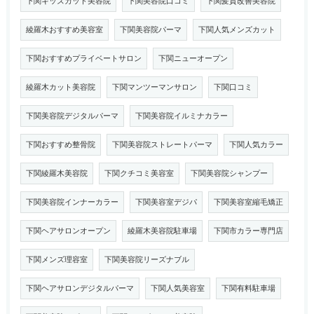
下関キッズカット美容院
下関美容院口コミ
下関髪質改善美容院
綾羅木おすすめ美容室
下関美容院パーマ
下関人気メンズカット
下関おすすめプライベートサロン
下関ニューオープン
綾羅木カット美容院
下関マンツーマンサロン
下関口コミ
下関美容院デジタルパーマ
下関美容院イルミナカラー
下関おすすめ整骨院
下関美容院ストレートパーマ
下関人気カラー
下関綾羅木美容院
下関クチコミ美容室
下関美容院シャンプー
下関美容院インナーカラー
下関美容室デジパ
下関美容室縮毛矯正
下関ヘアサロンオープン
綾羅木美容院駐車場
下関市カラー専門店
下関メンズ理容室
下関美容院リーズナブル
下関ヘアサロンデジタルパーマ
下関人気美容室
下関有料駐車場