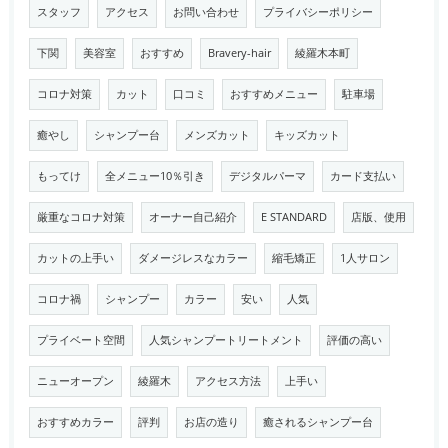
スタッフ
アクセス
お問い合わせ
プライバシーポリシー
下関
美容室
おすすめ
Bravery-hair
綾羅木本町
コロナ対策
カット
口コミ
おすすめメニュー
駐車場
癒やし
シャンプー台
メンズカット
キッズカット
もってけ
全メニュー10％引き
デジタルパーマ
カード支払い
厳重なコロナ対策
オーナー自己紹介
E STANDARD
店版、使用
カットの上手い
ダメージレスなカラー
縮毛矯正
1人サロン
コロナ禍
シャンプー
カラー
安い
人気
プライベート空間
人気シャンプートリートメント
評価の高い
ニューオープン
綾羅木
アクセス方法
上手い
おすすめカラー
評判
お店の造り
癒されるシャンプー台