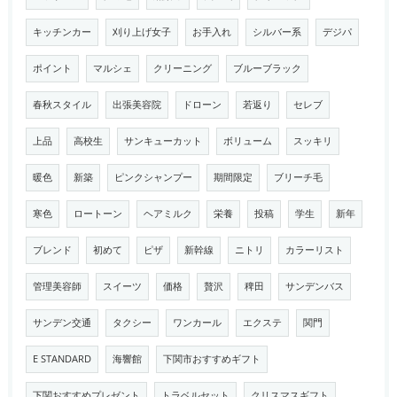
キッチンカー
刈り上げ女子
お手入れ
シルバー系
デジパ
ポイント
マルシェ
クリーニング
ブルーブラック
春秋スタイル
出張美容院
ドローン
若返り
セレブ
上品
高校生
サンキューカット
ボリューム
スッキリ
暖色
新築
ピンクシャンプー
期間限定
ブリーチ毛
寒色
ロートーン
ヘアミルク
栄養
投稿
学生
新年
ブレンド
初めて
ピザ
新幹線
ニトリ
カラーリスト
管理美容師
スイーツ
価格
贅沢
稗田
サンデンバス
サンデン交通
タクシー
ワンカール
エクステ
関門
E STANDARD
海響館
下関市おすすめギフト
下関おすすめプレゼント
トラベルセット
クリスマスギフト