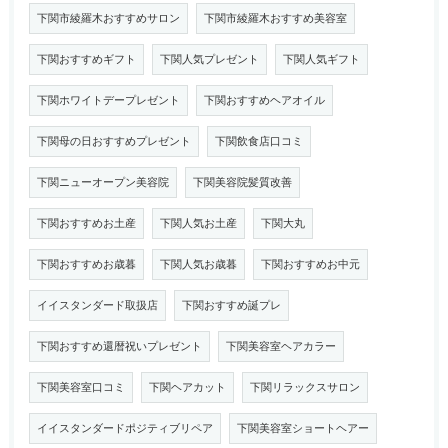
下関市綾羅木おすすめサロン
下関市綾羅木おすすめ美容室
下関おすすめギフト
下関人気プレゼント
下関人気ギフト
下関ホワイトデープレゼント
下関おすすめヘアオイル
下関母の日おすすめプレゼント
下関飲食店口コミ
下関ニューオープン美容院
下関美容院髪質改善
下関おすすめお土産
下関人気お土産
下関大丸
下関おすすめお歳暮
下関人気お歳暮
下関おすすめお中元
イイスタンダード取扱店
下関おすすめ誕プレ
下関おすすめ還暦祝いプレゼント
下関美容室ヘアカラー
下関美容室口コミ
下関ヘアカット
下関リラックスサロン
イイスタンダードポジティブリペア
下関美容室ショートヘアー