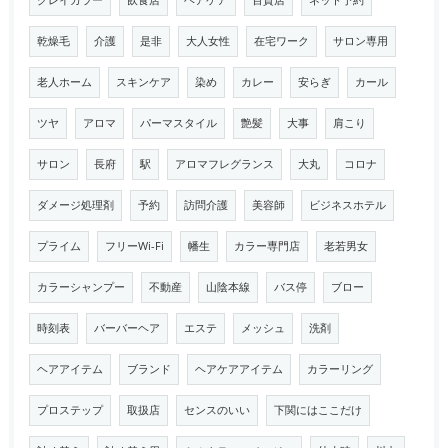
グレイカラー
飲食店
ヘアケア
百貨店
ネット予約
乾燥毛
介護
是非
大人女性
在宅ワーク
サロン専用
老人ホーム
スキンケア
染め
カレー
安らぎ
カール
ツヤ
アロマ
パーマスタイル
艶髪
大事
肩こり
サロン
長府
駅
アロマフレグランス
大丸
コロナ
ダメージ処理剤
予約
訪問介護
美容師
ビジネスホテル
プライム
フリーWi-Fi
幡生
カラー専門店
老若男女
カラーシャンプー
不動産
山陰本線
バス停
ブロー
時刻表
バーバーヘア
エステ
メッシュ
洗剤
ヘアアイテム
ブランド
ヘアケアアイテム
カラーリング
プロステップ
取扱店
センスのいい
下関にはここだけ