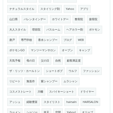
ナチュラルスタイル
スタイリング剤
Yahoo
アプリ
山口県
バレンタインデー
ホワイトデー
整骨院
接骨院
大人スタイル
理容院
バスルーム
ヘアカラー剤
ポケモン
唐戸
専門学校
香水シャンプー
ブログ
WEB
ポケモンGO
マンツーマンサロン
オープン
キャンプ
天気予報
母の日
父の日
自然
顧客満足度
ザ・リッツ・カールトン
ショートボブ
ウルフ
ファッション
リピート
無造作
紫シャンプー
ムラシャン
コスメストレート
川棚
スパイキーショート
ドライヤー
アッシュ
経験豊富
スタイリスト
hairsaln
HAIRSALON
ラーメン
シーソー
楽天
空間
Yahoo!
オリーブ