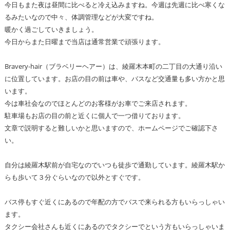
今日もまた夜は昼間に比べると冷え込みますね。今週は先週に比べ寒くな
るみたいなので中々、体調管理などが大変ですね。
暖かく過ごしていきましょう。
今日からまた日曜まで当店は通常営業で頑張ります。
Bravery-hair（ブラベリーヘアー）は、綾羅木本町の二丁目の大通り沿い
に位置しています。お店の目の前は車や、バスなど交通量も多い方かと思
います。
今は車社会なのでほとんどのお客様がお車でご来店されます。
駐車場もお店の目の前と近くに個人で一つ借りております。
文章で説明すると難しいかと思いますので、ホームページでご確認下さ
い。
自分は綾羅木駅前が自宅なのでいつも徒歩で通勤しています。綾羅木駅か
らも歩いて３分ぐらいなので以外とすぐです。
バス停もすぐ近くにあるので年配の方でバスで来られる方もいらっしゃい
ます。
タクシー会社さんも近くにあるのでタクシーでという方もいらっしゃいま