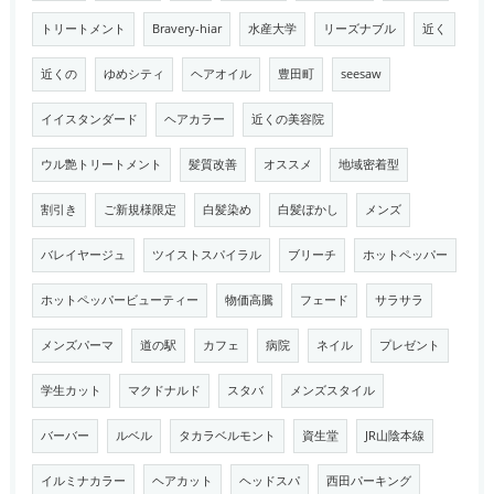
トリートメント
Bravery-hiar
水産大学
リーズナブル
近く
近くの
ゆめシティ
ヘアオイル
豊田町
seesaw
イイスタンダード
ヘアカラー
近くの美容院
ウル艶トリートメント
髪質改善
オススメ
地域密着型
割引き
ご新規様限定
白髪染め
白髪ぼかし
メンズ
バレイヤージュ
ツイストスパイラル
ブリーチ
ホットペッパー
ホットペッパービューティー
物価高騰
フェード
サラサラ
メンズパーマ
道の駅
カフェ
病院
ネイル
プレゼント
学生カット
マクドナルド
スタバ
メンズスタイル
バーバー
ルベル
タカラベルモント
資生堂
JR山陰本線
イルミナカラー
ヘアカット
ヘッドスパ
西田パーキング