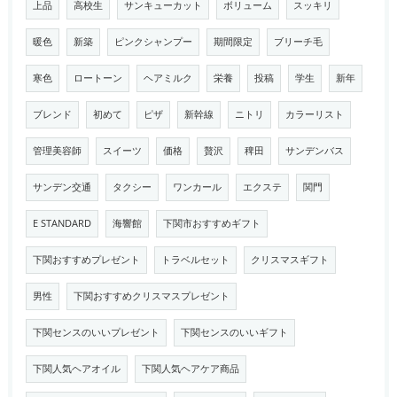
上品
高校生
サンキューカット
ボリューム
スッキリ
暖色
新築
ピンクシャンプー
期間限定
ブリーチ毛
寒色
ロートーン
ヘアミルク
栄養
投稿
学生
新年
ブレンド
初めて
ピザ
新幹線
ニトリ
カラーリスト
管理美容師
スイーツ
価格
贅沢
稗田
サンデンバス
サンデン交通
タクシー
ワンカール
エクステ
関門
E STANDARD
海響館
下関市おすすめギフト
下関おすすめプレゼント
トラベルセット
クリスマスギフト
男性
下関おすすめクリスマスプレゼント
下関センスのいいプレゼント
下関センスのいいギフト
下関人気ヘアオイル
下関人気ヘアケア商品