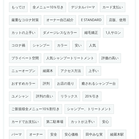
もってけ
全メニュー10％引き
デジタルパーマ
カード支払い
厳重なコロナ対策
オーナー自己紹介
E STANDARD
店版、使用
カットの上手い
ダメージレスなカラー
縮毛矯正
1人サロン
コロナ禍
シャンプー
カラー
安い
人気
プライベート空間
人気シャンプートリートメント
評価の高い
ニューオープン
綾羅木
アクセス方法
上手い
おすすめカラー
評判
お店の造り
癒されるシャンプー台
ユメシャン
評判の良い
リラックス
20％引き
ご新規様全メニュー10％割引き
シャンプー、トリートメント
カードでお支払い
第二駐車場
カットが上手い
安心
パーマ
オーナー
安全
安心価格
田中みな実
綾羅木駅