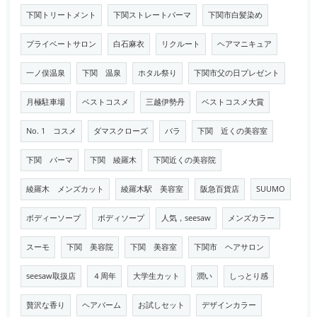
下関トリートメント
下関ストレートパーマ
下関市白髪染め
プライベートサロン
白石麻衣
リクルート
ヘアマニキュア
一ノ俣温泉
下関 温泉
ホタル祭り
下関市父の日プレゼント
月極駐車場
ベストコスメ
三越伊勢丹
ベストコスメ大賞
No. 1 コスメ
ダマスクローズ
バラ
下関 近くの美容室
下関 パーマ
下関 綾羅木
下関近くの美容院
綾羅木 メンズカット
綾羅木駅 美容室
阪急百貨店
SUUMO
ボディーソープ
ボディソープ
人気，seesaw
メンズカラー
スーモ
下関 美容院
下関 美容室
下関市 ヘアサロン
seesaw取扱店
４周年
大学生カット
潤い
しっとり感
贅沢な香り
ヘアバーム
お試しセット
デザインカラー