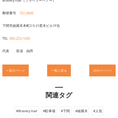
Bravery-hair（ブラベリーヘアー）
郵便番号
751-0849
下関市綾羅木本町2-5-21星木ビル1F右
TEL
083-253-1030
代表 長濵 由昂
< 前のページ
一覧に戻る
次のページ >
関連タグ
#Bravery-hair
#駐車場
#下関
#綾羅木
#人気