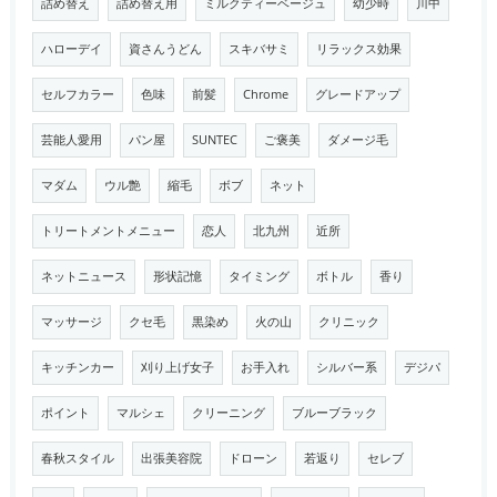
詰め替え
詰め替え用
ミルクティーベージュ
幼少時
川中
ハローデイ
資さんうどん
スキバサミ
リラックス効果
セルフカラー
色味
前髪
Chrome
グレードアップ
芸能人愛用
パン屋
SUNTEC
ご褒美
ダメージ毛
マダム
ウル艶
縮毛
ボブ
ネット
トリートメントメニュー
恋人
北九州
近所
ネットニュース
形状記憶
タイミング
ボトル
香り
マッサージ
クセ毛
黒染め
火の山
クリニック
キッチンカー
刈り上げ女子
お手入れ
シルバー系
デジパ
ポイント
マルシェ
クリーニング
ブルーブラック
春秋スタイル
出張美容院
ドローン
若返り
セレブ