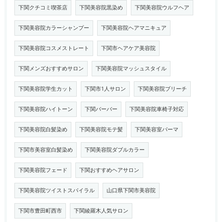
下関クチコミ喫茶店
下関美容院黒染め
下関美容院ウルフヘア
下関美容院カラーシャンプー
下関美容院ヘアマニキュア
下関美容院コスメストレート
下関市ヘアケア美容院
下関メンズおすすめサロン
下関美容院マッシュスタイル
下関美容院学生カット
下関市1人サロン
下関美容院ブリーチ
下関美容院ハイトーン
下関バーバー
下関美容院車椅子対応
下関美容院白髪染め
下関美容院モテ髪
下関美容室パーマ
下関市美容室白髪染め
下関美容院ダブルカラー
下関美容院フェード
下関おすすめヘアサロン
下関美容院ツイストスパイラル
山口県下関市美容院
下関市豊田町西市
下関綾羅木人気サロン