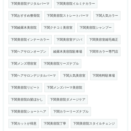
下関美容院デジタルパーマ
下関美容院イルミナカラー
下関おすすめ整骨院
下関美容院ストレートパーマ
下関人気カラー
下関綾羅木美容院
下関クチコミ美容室
下関美容院シャンプー
下関美容院インナーカラー
下関美容室デジパ
下関美容室縮毛矯正
下関ヘアサロンオープン
綾羅木美容院駐車場
下関市カラー専門店
下関メンズ理容室
下関美容院リーズナブル
下関ヘアサロンデジタルパーマ
下関人気美容室
下関有料駐車場
下関美容院リピート
下関メンズパーマ美容院
下関美容院白髪ぼかし
下関美容院ダメージケア
下関美容院ショートヘア
下関カラーリーズナブル
下関カットが得意
下関美容院丁寧
下関美容院スタイルチェンジ