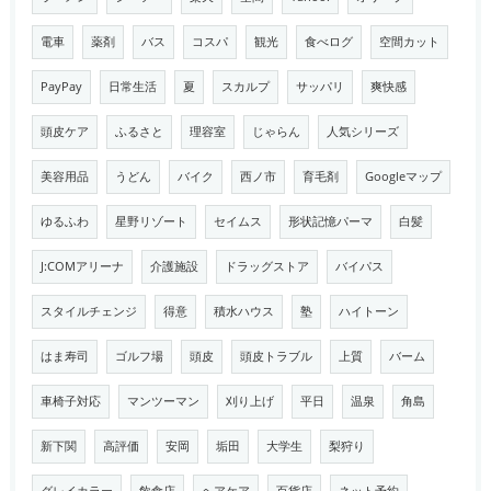
電車
薬剤
バス
コスパ
観光
食べログ
空間カット
PayPay
日常生活
夏
スカルプ
サッパリ
爽快感
頭皮ケア
ふるさと
理容室
じゃらん
人気シリーズ
美容用品
うどん
バイク
西ノ市
育毛剤
Googleマップ
ゆるふわ
星野リゾート
セイムス
形状記憶パーマ
白髪
J:COMアリーナ
介護施設
ドラッグストア
バイパス
スタイルチェンジ
得意
積水ハウス
塾
ハイトーン
はま寿司
ゴルフ場
頭皮
頭皮トラブル
上質
バーム
車椅子対応
マンツーマン
刈り上げ
平日
温泉
角島
新下関
高評価
安岡
垢田
大学生
梨狩り