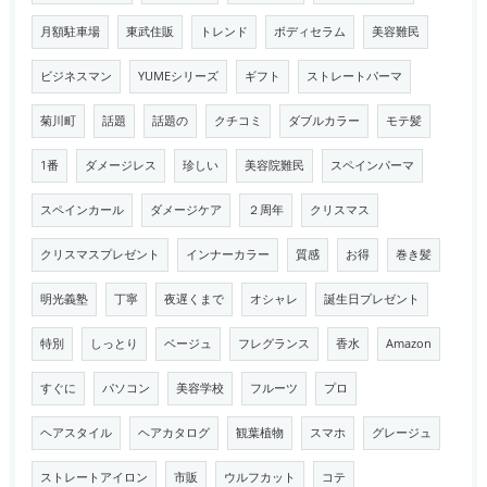
月額駐車場
東武住販
トレンド
ボディセラム
美容難民
ビジネスマン
YUMEシリーズ
ギフト
ストレートパーマ
菊川町
話題
話題の
クチコミ
ダブルカラー
モテ髪
1番
ダメージレス
珍しい
美容院難民
スペインパーマ
スペインカール
ダメージケア
２周年
クリスマス
クリスマスプレゼント
インナーカラー
質感
お得
巻き髪
明光義塾
丁寧
夜遅くまで
オシャレ
誕生日プレゼント
特別
しっとり
ベージュ
フレグランス
香水
Amazon
すぐに
パソコン
美容学校
フルーツ
プロ
ヘアスタイル
ヘアカタログ
観葉植物
スマホ
グレージュ
ストレートアイロン
市販
ウルフカット
コテ