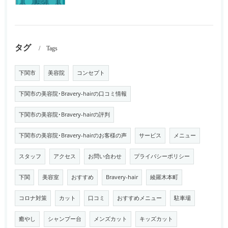
タグ
Tags
下関市
美容院
コンセプト
下関市の美容院･Bravery-hairの口コミ情報
下関市の美容院･Bravery-hairの評判
下関市の美容院･Bravery-hairのお客様の声
サービス
メニュー
スタッフ
アクセス
お問い合わせ
プライバシーポリシー
下関
美容室
おすすめ
Bravery-hair
綾羅木本町
コロナ対策
カット
口コミ
おすすめメニュー
駐車場
癒やし
シャンプー台
メンズカット
キッズカット