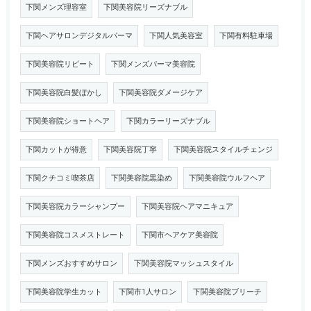
下関メンズ理容室
下関美容院リーズナブル
下関ヘアサロンデジタルパーマ
下関人気美容室
下関有料駐車場
下関美容院リピート
下関メンズパーマ美容院
下関美容院白髪ぼかし
下関美容院ダメージケア
下関美容院ショートヘア
下関カラーリーズナブル
下関カットが得意
下関美容院丁寧
下関美容院スタイルチェンジ
下関クチコミ喫茶店
下関美容院黒染め
下関美容院ウルフヘア
下関美容院カラーシャンプー
下関美容院ヘアマニキュア
下関美容院コスメストレート
下関市ヘアケア美容院
下関メンズおすすめサロン
下関美容院マッシュスタイル
下関美容院学生カット
下関市1人サロン
下関美容院ブリーチ