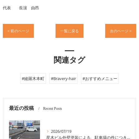
代表 長濵 由昂
< 前のページ
一覧に戻る
次のページ >
関連タグ
#綾羅木本町
#Bravery-hair
#おすすめメニュー
最近の投稿
Recent Posts
2026/07/19
星木ビル外壁塗装による、駐車場の件につきまして。