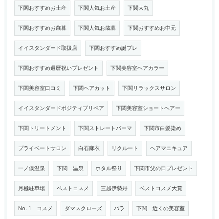
下関おすすめお土産
下関人気お土産
下関大丸
下関おすすめお歳暮
下関人気お歳暮
下関おすすめお中元
イイスタンダード取扱店
下関おすすめ誕プレ
下関おすすめ還暦祝いプレゼント
下関美容室ヘアカラー
下関美容室口コミ
下関ヘアカット
下関リラックスサロン
イイスタンダードポジティブリペア
下関美容室ショートヘアー
下関トリートメント
下関ストレートパーマ
下関市白髪染め
プライベートサロン
白石麻衣
リクルート
ヘアマニキュア
一ノ俣温泉
下関 温泉
ホタル祭り
下関市父の日プレゼント
月極駐車場
ベストコスメ
三越伊勢丹
ベストコスメ大賞
No. 1 コスメ
ダマスクローズ
バラ
下関 近くの美容室