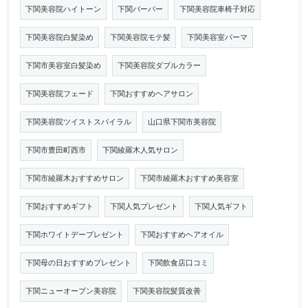
下関美容院ハイトーン
下関バーバー
下関美容院車椅子対応
下関美容院白髪染め
下関美容院モテ髪
下関美容室パーマ
下関市美容室白髪染め
下関美容院ダブルカラー
下関美容院フェード
下関おすすめヘアサロン
下関美容院ツイストスパイラル
山口県下関市美容院
下関市豊田町西市
下関綾羅木人気サロン
下関市綾羅木おすすめサロン
下関市綾羅木おすすめ美容室
下関おすすめギフト
下関人気プレゼント
下関人気ギフト
下関ホワイトデープレゼント
下関おすすめヘアオイル
下関母の日おすすめプレゼント
下関飲食店口コミ
下関ニューオープン美容院
下関美容院髪質改善