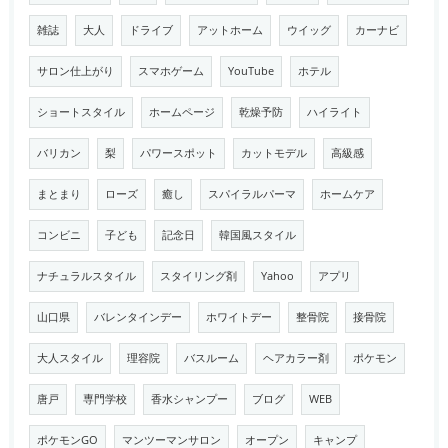
雑誌
大人
ドライブ
アットホーム
ウイッグ
カーナビ
サロン仕上がり
スマホゲーム
YouTube
ホテル
ショートスタイル
ホームページ
乾燥予防
ハイライト
バリカン
梨
パワースポット
カットモデル
高級感
まとまり
ローズ
癒し
スパイラルパーマ
ホームケア
コンビニ
子ども
記念日
韓国風スタイル
ナチュラルスタイル
スタイリング剤
Yahoo
アプリ
山口県
バレンタインデー
ホワイトデー
整骨院
接骨院
大人スタイル
理容院
バスルーム
ヘアカラー剤
ポケモン
唐戸
専門学校
香水シャンプー
ブログ
WEB
ポケモンGO
マンツーマンサロン
オープン
キャンプ