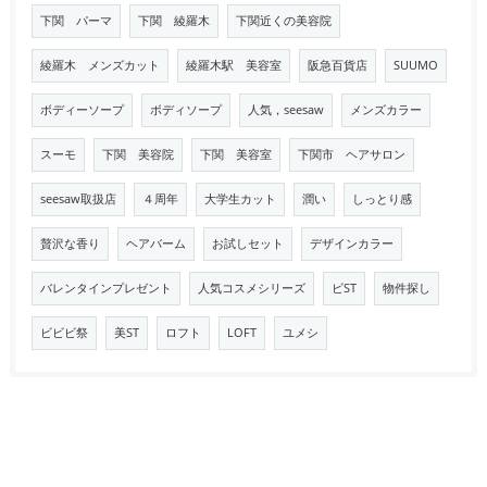
下関 パーマ
下関 綾羅木
下関近くの美容院
綾羅木 メンズカット
綾羅木駅 美容室
阪急百貨店
SUUMO
ボディーソープ
ボディソープ
人気，seesaw
メンズカラー
スーモ
下関 美容院
下関 美容室
下関市 ヘアサロン
seesaw取扱店
４周年
大学生カット
潤い
しっとり感
贅沢な香り
ヘアバーム
お試しセット
デザインカラー
バレンタインプレゼント
人気コスメシリーズ
ビST
物件探し
ビビビ祭
美ST
ロフト
LOFT
ユメシ