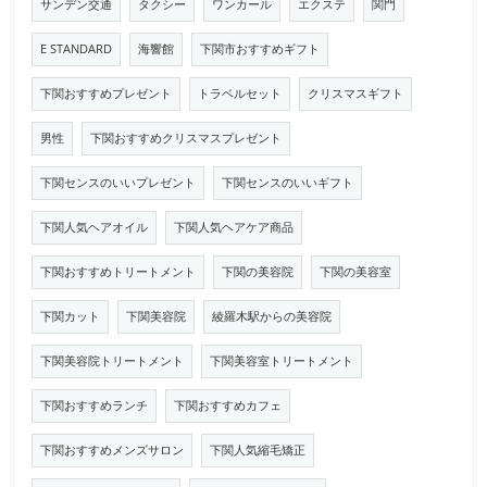
サンデン交通
タクシー
ワンカール
エクステ
関門
E STANDARD
海響館
下関市おすすめギフト
下関おすすめプレゼント
トラベルセット
クリスマスギフト
男性
下関おすすめクリスマスプレゼント
下関センスのいいプレゼント
下関センスのいいギフト
下関人気ヘアオイル
下関人気ヘアケア商品
下関おすすめトリートメント
下関の美容院
下関の美容室
下関カット
下関美容院
綾羅木駅からの美容院
下関美容院トリートメント
下関美容室トリートメント
下関おすすめランチ
下関おすすめカフェ
下関おすすめメンズサロン
下関人気縮毛矯正