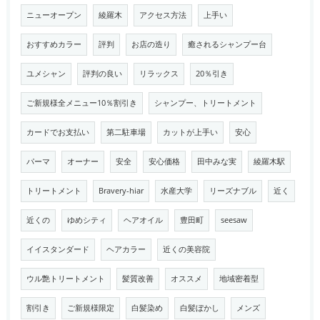
ニューオープン
綾羅木
アクセス方法
上手い
おすすめカラー
評判
お店の造り
癒されるシャンプー台
ユメシャン
評判の良い
リラックス
20％引き
ご新規様全メニュー10％割引き
シャンプー、トリートメント
カードでお支払い
第二駐車場
カットが上手い
安心
パーマ
オーナー
安全
安心価格
田中みな実
綾羅木駅
トリートメント
Bravery-hiar
水産大学
リーズナブル
近く
近くの
ゆめシティ
ヘアオイル
豊田町
seesaw
イイスタンダード
ヘアカラー
近くの美容院
ウル艶トリートメント
髪質改善
オススメ
地域密着型
割引き
ご新規様限定
白髪染め
白髪ぼかし
メンズ