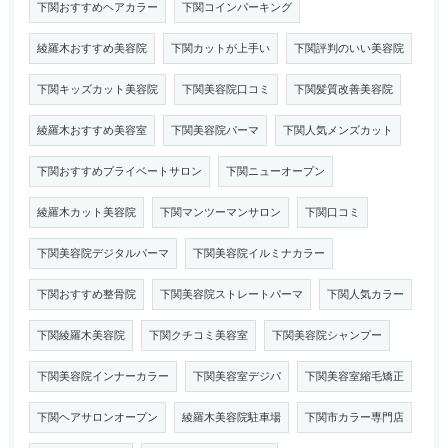
下関おすすめヘアカラー
下関コインパーキング
綾羅木おすすめ美容院
下関カットが上手い
下関評判のいい美容院
下関キッズカット美容院
下関美容院口コミ
下関髪質改善美容院
綾羅木おすすめ美容室
下関美容院パーマ
下関人気メンズカット
下関おすすめプライベートサロン
下関ニューオープン
綾羅木カット美容院
下関マンツーマンサロン
下関口コミ
下関美容院デジタルパーマ
下関美容院イルミナカラー
下関おすすめ整骨院
下関美容院ストレートパーマ
下関人気カラー
下関綾羅木美容院
下関クチコミ美容室
下関美容院シャンプー
下関美容院インナーカラー
下関美容室デジパ
下関美容室縮毛矯正
下関ヘアサロンオープン
綾羅木美容院駐車場
下関市カラー専門店