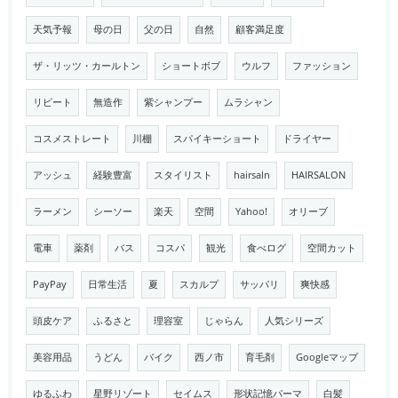
天気予報
母の日
父の日
自然
顧客満足度
ザ・リッツ・カールトン
ショートボブ
ウルフ
ファッション
リピート
無造作
紫シャンプー
ムラシャン
コスメストレート
川棚
スパイキーショート
ドライヤー
アッシュ
経験豊富
スタイリスト
hairsaln
HAIRSALON
ラーメン
シーソー
楽天
空間
Yahoo!
オリーブ
電車
薬剤
バス
コスパ
観光
食べログ
空間カット
PayPay
日常生活
夏
スカルプ
サッパリ
爽快感
頭皮ケア
ふるさと
理容室
じゃらん
人気シリーズ
美容用品
うどん
バイク
西ノ市
育毛剤
Googleマップ
ゆるふわ
星野リゾート
セイムス
形状記憶パーマ
白髪