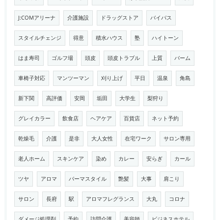
J:COMアリーナ
介護施設
ドラッグストア
バイパス
スタイルチェンジ
得意
積水ハウス
塾
ハイトーン
はま寿司
ゴルフ場
頭皮
頭皮トラブル
上質
バーム
車椅子対応
マンツーマン
刈り上げ
平日
温泉
角島
新下関
高評価
安岡
垢田
大学生
梨狩り
グレイカラー
飲食店
ヘアケア
百貨店
ネット予約
乾燥毛
介護
是非
大人女性
在宅ワーク
サロン専用
老人ホーム
スキンケア
染め
カレー
安らぎ
カール
ツヤ
アロマ
パーマスタイル
艶髪
大事
肩こり
サロン
長府
駅
アロマフレグランス
大丸
コロナ
ダメージ処理剤
予約
訪問介護
美容師
ビジネスホテル