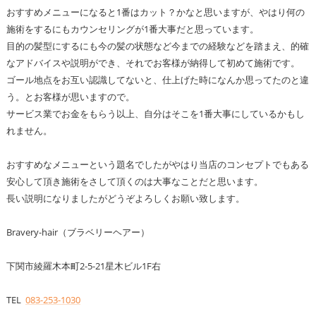
おすすめメニューになると1番はカット？かなと思いますが、やはり何の
施術をするにもカウンセリングが1番大事だと思っています。
目的の髪型にするにも今の髪の状態など今までの経験などを踏まえ、的確
なアドバイスや説明ができ、それでお客様が納得して初めて施術です。
ゴール地点をお互い認識してないと、仕上げた時になんか思ってたのと違
う。とお客様が思いますので。
サービス業でお金をもらう以上、自分はそこを1番大事にしているかもし
れません。
おすすめなメニューという題名でしたがやはり当店のコンセプトでもある
安心して頂き施術をさして頂くのは大事なことだと思います。
長い説明になりましたがどうぞよろしくお願い致します。
Bravery-hair（ブラベリーヘアー）
下関市綾羅木本町2-5-21星木ビル1F右
TEL
083-253-1030