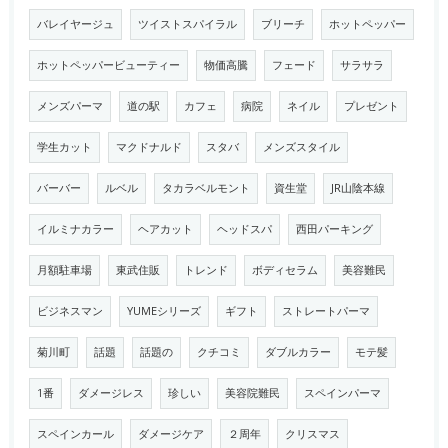
バレイヤージュ
ツイストスパイラル
ブリーチ
ホットペッパー
ホットペッパービューティー
物価高騰
フェード
サラサラ
メンズパーマ
道の駅
カフェ
病院
ネイル
プレゼント
学生カット
マクドナルド
スタバ
メンズスタイル
バーバー
ルベル
タカラベルモント
資生堂
JR山陰本線
イルミナカラー
ヘアカット
ヘッドスパ
西田パーキング
月額駐車場
東武住販
トレンド
ボディセラム
美容難民
ビジネスマン
YUMEシリーズ
ギフト
ストレートパーマ
菊川町
話題
話題の
クチコミ
ダブルカラー
モテ髪
1番
ダメージレス
珍しい
美容院難民
スペインパーマ
スペインカール
ダメージケア
２周年
クリスマス