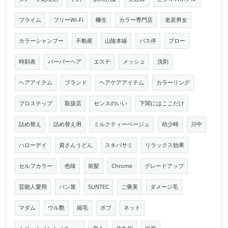
プライム
フリーWi-Fi
幡生
カラー専門店
老若男女
カラーシャンプー
不動産
山陰本線
バス停
ブロー
時刻表
バーバーヘア
エステ
メッシュ
洗剤
ヘアアイテム
ブランド
ヘアケアアイテム
カラーリング
プロステップ
取扱店
センスのいい
下関にはここだけ
詰め替え
詰め替え用
ミルクティーベージュ
幼少時
川中
ハローデイ
資さんうどん
スキバサミ
リラックス効果
セルフカラー
色味
前髪
Chrome
グレードアップ
芸能人愛用
パン屋
SUNTEC
ご褒美
ダメージ毛
マダム
ウル艶
縮毛
ボブ
ネット