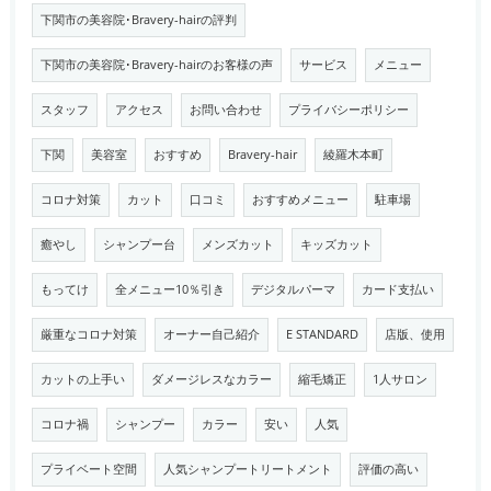
下関市の美容院･Bravery-hairの評判
下関市の美容院･Bravery-hairのお客様の声
サービス
メニュー
スタッフ
アクセス
お問い合わせ
プライバシーポリシー
下関
美容室
おすすめ
Bravery-hair
綾羅木本町
コロナ対策
カット
口コミ
おすすめメニュー
駐車場
癒やし
シャンプー台
メンズカット
キッズカット
もってけ
全メニュー10％引き
デジタルパーマ
カード支払い
厳重なコロナ対策
オーナー自己紹介
E STANDARD
店版、使用
カットの上手い
ダメージレスなカラー
縮毛矯正
1人サロン
コロナ禍
シャンプー
カラー
安い
人気
プライベート空間
人気シャンプートリートメント
評価の高い