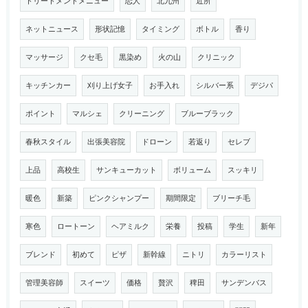
トリートメントメニュー
恋人
北九州
近所
ネットニュース
形状記憶
タイミング
ボトル
香り
マッサージ
クセ毛
黒染め
火の山
クリニック
キッチンカー
刈り上げ女子
お手入れ
シルバー系
デジパ
ポイント
マルシェ
クリーニング
ブルーブラック
春秋スタイル
出張美容院
ドローン
若返り
セレブ
上品
高校生
サンキューカット
ボリューム
スッキリ
暖色
新築
ピンクシャンプー
期間限定
ブリーチ毛
寒色
ロートーン
ヘアミルク
栄養
投稿
学生
新年
ブレンド
初めて
ピザ
新幹線
ニトリ
カラーリスト
管理美容師
スイーツ
価格
贅沢
稗田
サンデンバス