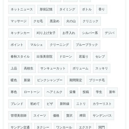
ネットニュース
形状記憶
タイミング
ボトル
香り
マッサージ
クセ毛
黒染め
火の山
クリニック
キッチンカー
刈り上げ女子
お手入れ
シルバー系
デジパ
ポイント
マルシェ
クリーニング
ブルーブラック
春秋スタイル
出張美容院
ドローン
若返り
セレブ
上品
高校生
サンキューカット
ボリューム
スッキリ
暖色
新築
ピンクシャンプー
期間限定
ブリーチ毛
寒色
ロートーン
ヘアミルク
栄養
投稿
学生
新年
ブレンド
初めて
ピザ
新幹線
ニトリ
カラーリスト
管理美容師
スイーツ
価格
贅沢
稗田
サンデンバス
サンデン交通
タクシー
ワンカール
エクステ
関門