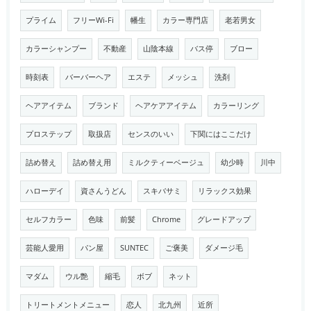
プライム
フリーWi-Fi
幡生
カラー専門店
老若男女
カラーシャンプー
不動産
山陰本線
バス停
ブロー
時刻表
バーバーヘア
エステ
メッシュ
洗剤
ヘアアイテム
ブランド
ヘアケアアイテム
カラーリング
プロステップ
取扱店
センスのいい
下関にはここだけ
詰め替え
詰め替え用
ミルクティーベージュ
幼少時
川中
ハローデイ
資さんうどん
スキバサミ
リラックス効果
セルフカラー
色味
前髪
Chrome
グレードアップ
芸能人愛用
パン屋
SUNTEC
ご褒美
ダメージ毛
マダム
ウル艶
縮毛
ボブ
ネット
トリートメントメニュー
恋人
北九州
近所