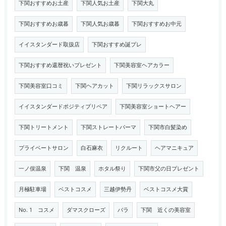
下関おすすめお土産
下関人気お土産
下関大丸
下関おすすめお歳暮
下関人気お歳暮
下関おすすめお中元
イイスタンダード取扱店
下関おすすめ誕プレ
下関おすすめ還暦祝いプレゼント
下関美容室ヘアカラー
下関美容室口コミ
下関ヘアカット
下関リラックスサロン
イイスタンダードポジティブリペア
下関美容室ショートヘアー
下関トリートメント
下関ストレートパーマ
下関市白髪染め
プライベートサロン
白石麻衣
リクルート
ヘアマニキュア
一ノ俣温泉
下関 温泉
ホタル祭り
下関市父の日プレゼント
月極駐車場
ベストコスメ
三越伊勢丹
ベストコスメ大賞
No. 1 コスメ
ダマスクローズ
バラ
下関 近くの美容室