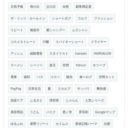
天気予報
母の日
父の日
自然
顧客満足度
ザ・リッツ・カールトン
ショートボブ
ウルフ
ファッション
リピート
無造作
紫シャンプー
ムラシャン
コスメストレート
川棚
スパイキーショート
ドライヤー
アッシュ
経験豊富
スタイリスト
hairsaln
HAIRSALON
ラーメン
シーソー
楽天
空間
Yahoo!
オリーブ
電車
薬剤
バス
コスパ
観光
食べログ
空間カット
PayPay
日常生活
夏
スカルプ
サッパリ
爽快感
頭皮ケア
ふるさと
理容室
じゃらん
人気シリーズ
美容用品
うどん
バイク
西ノ市
育毛剤
Googleマップ
ゆるふわ
星野リゾート
セイムス
形状記憶パーマ
白髪