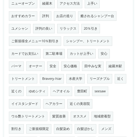
ニューオープン
綾羅木
アクセス方法
上手い
おすすめカラー
評判
お店の造り
癒されるシャンプー台
ユメシャン
評判の良い
リラックス
20％引き
ご新規様全メニュー10％割引き
シャンプー、トリートメント
カードでお支払い
第二駐車場
カットが上手い
安心
パーマ
オーナー
安全
安心価格
田中みな実
綾羅木駅
トリートメント
Bravery-hiar
水産大学
リーズナブル
近く
近くの
ゆめシティ
ヘアオイル
豊田町
seesaw
イイスタンダード
ヘアカラー
近くの美容院
ウル艶トリートメント
髪質改善
オススメ
地域密着型
割引き
ご新規様限定
白髪染め
白髪ぼかし
メンズ