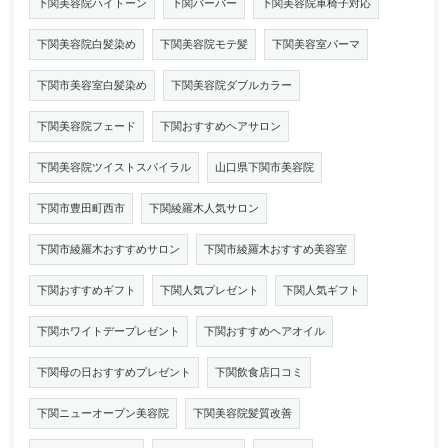
下関美容院ハイトーン
下関バーバー
下関美容院車椅子対応
下関美容院白髪染め
下関美容院モテ髪
下関美容室パーマ
下関市美容室白髪染め
下関美容院ダブルカラー
下関美容院フェード
下関おすすめヘアサロン
下関美容院ツイストスパイラル
山口県下関市美容院
下関市豊田町西市
下関綾羅木人気サロン
下関市綾羅木おすすめサロン
下関市綾羅木おすすめ美容室
下関おすすめギフト
下関人気プレゼント
下関人気ギフト
下関ホワイトデープレゼント
下関おすすめヘアオイル
下関母の日おすすめプレゼント
下関飲食店口コミ
下関ニューオープン美容院
下関美容院髪質改善