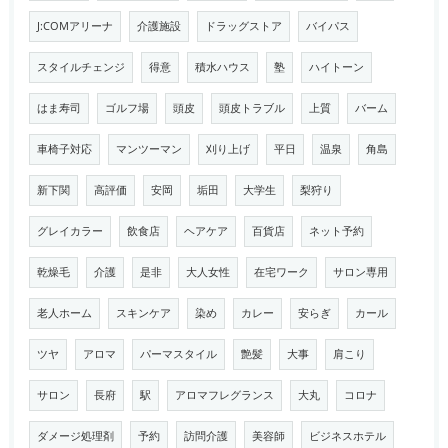
J:COMアリーナ
介護施設
ドラッグストア
バイパス
スタイルチェンジ
得意
積水ハウス
塾
ハイトーン
はま寿司
ゴルフ場
頭皮
頭皮トラブル
上質
バーム
車椅子対応
マンツーマン
刈り上げ
平日
温泉
角島
新下関
高評価
安岡
垢田
大学生
梨狩り
グレイカラー
飲食店
ヘアケア
百貨店
ネット予約
乾燥毛
介護
是非
大人女性
在宅ワーク
サロン専用
老人ホーム
スキンケア
染め
カレー
安らぎ
カール
ツヤ
アロマ
パーマスタイル
艶髪
大事
肩こり
サロン
長府
駅
アロマフレグランス
大丸
コロナ
ダメージ処理剤
予約
訪問介護
美容師
ビジネスホテル