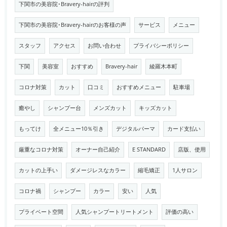
下関市の美容院･Bravery-hairの評判
下関市の美容院･Bravery-hairのお客様の声
サービス
メニュー
スタッフ
アクセス
お問い合わせ
プライバシーポリシー
下関
美容室
おすすめ
Bravery-hair
綾羅木本町
コロナ対策
カット
口コミ
おすすめメニュー
駐車場
癒やし
シャンプー台
メンズカット
キッズカット
もってけ
全メニュー10％引き
デジタルパーマ
カード支払い
厳重なコロナ対策
オーナー自己紹介
E STANDARD
店版、使用
カットの上手い
ダメージレスなカラー
縮毛矯正
1人サロン
コロナ禍
シャンプー
カラー
安い
人気
プライベート空間
人気シャンプートリートメント
評価の高い