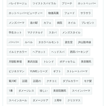
バレイヤージュ
ツイストスパイラル
ブリーチ
ホットペッパー
ホットペッパービューティー
物価高騰
フェード
サラサラ
メンズパーマ
道の駅
カフェ
病院
ネイル
プレゼント
学生カット
マクドナルド
スタバ
メンズスタイル
バーバー
ルベル
タカラベルモント
資生堂
JR山陰本線
イルミナカラー
ヘアカット
ヘッドスパ
西田パーキング
月額駐車場
東武住販
トレンド
ボディセラム
美容難民
ビジネスマン
YUMEシリーズ
ギフト
ストレートパーマ
菊川町
話題
話題の
クチコミ
ダブルカラー
モテ髪
1番
ダメージレス
珍しい
美容院難民
スペインパーマ
スペインカール
ダメージケア
２周年
クリスマス