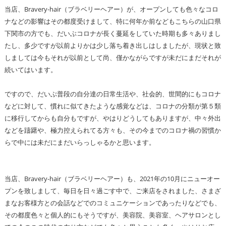
当店、Bravery-hair（ブラベリーヘアー）が、オープンしても色々なコロ
ナなどの影響はその都度受けまして、特に何年か前などもこちらの山口県
下関市の方でも、だいぶコロナが長く蔓延をしていた時期も多々ありまし
たし、多少ですが以前よりかは少し落ち着き出しはしましたが、現状と致
しましては今もそれが以前として尚、僅かながらですが未だにまだそれが
続いてはいます。
ですので、だいぶ普段の自分達の日常生活や、社会的、世間的にもコロナ
などに対して、慣れに似てきたような感覚などは、コロナの分類が第５類
に移行してからも自分もですが、やはりどうしてもありますが、中々外出
などを躊躇や、極力控えられてる方々も、その今までのコロナ禍の習慣か
らで中には未だにまだいらっしゃるかと思います。
当店、Bravery-hair（ブラベリーヘアー）も、2021年の10月にニューオー
プンを致しまして、毎日を日々過ごす中で、ご来店をされました、さまざ
まなお客様方との会話などでのコミュニケーションであったりなどでも、
その都度色々と個人的にもそうですが、美容院、美容室、ヘアサロンとし