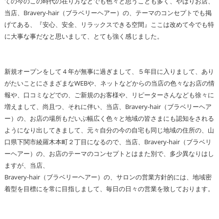
ての今のこの時代の在り方などでも色々と思うことも多く、やはりお店、
当店、Bravery-hair（ブラベリーヘアー）の、テーマのコンセプトでも掲
げてある、『安心、安全、リラックスできる空間』ここは改めて今でも特
に大事な事だなと思いまして、とても強く感じました。
新規オープンをして４年が無事に過ぎまして、５年目に入りまして、あり
がたいことにさまざまなWEBや、ネットなどからの当店の色々なお店の情
報や、口コミなどでの、ご新規のお客様や、リピーターさんなども徐々に
増えまして、尚且つ、それに伴い、当店、Bravery-hair（ブラベリーヘア
ー）の、お店の場所もだいぶ幅広く色々と地域の皆さまにも認知をされる
ようになり出してきまして、元々自分の今の自宅も同じ地域の住所の、山
口県下関市綾羅木本町２丁目になるので、当店、Bravery-hair（ブラベリ
ーヘアー）の、お店のテーマのコンセプトとはまた別で、多少異なりはし
ますが、当店、
Bravery-hair（ブラベリーヘアー）の、サロンの営業方針的には、地域密
着型を目標にを常に目指しまして、毎日の日々の営業を致しております。