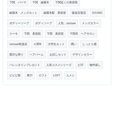
下関 パーマ
下関 綾羅木
下関近くの美容院
綾羅木 メンズカット
綾羅木駅 美容室
阪急百貨店
SUUMO
ボディーソープ
ボディソープ
人気，seesaw
メンズカラー
スーモ
下関 美容院
下関 美容室
下関市 ヘアサロン
seesaw取扱店
４周年
大学生カット
潤い
しっとり感
贅沢な香り
ヘアバーム
お試しセット
デザインカラー
バレンタインプレゼント
人気コスメシリーズ
ビST
物件探し
ビビビ祭
美ST
ロフト
LOFT
ユメシ