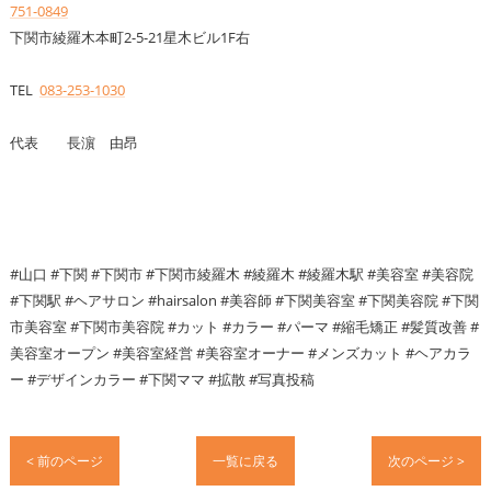
751-0849
下関市綾羅木本町2-5-21星木ビル1F右
TEL
083-253-1030
代表 長濵 由昂
#山口 #下関 #下関市 #下関市綾羅木 #綾羅木 #綾羅木駅 #美容室 #美容院
#下関駅 #ヘアサロン #hairsalon #美容師 #下関美容室 #下関美容院 #下関
市美容室 #下関市美容院 #カット #カラー #パーマ #縮毛矯正 #髪質改善 #
美容室オープン #美容室経営 #美容室オーナー #メンズカット #ヘアカラ
ー #デザインカラー #下関ママ #拡散 #写真投稿
< 前のページ
一覧に戻る
次のページ >