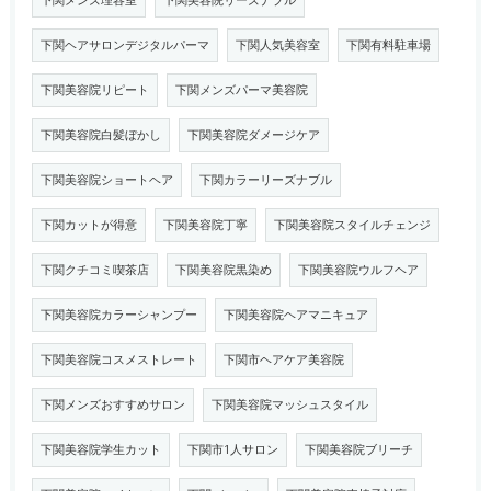
下関メンズ理容室
下関美容院リーズナブル
下関ヘアサロンデジタルパーマ
下関人気美容室
下関有料駐車場
下関美容院リピート
下関メンズパーマ美容院
下関美容院白髪ぼかし
下関美容院ダメージケア
下関美容院ショートヘア
下関カラーリーズナブル
下関カットが得意
下関美容院丁寧
下関美容院スタイルチェンジ
下関クチコミ喫茶店
下関美容院黒染め
下関美容院ウルフヘア
下関美容院カラーシャンプー
下関美容院ヘアマニキュア
下関美容院コスメストレート
下関市ヘアケア美容院
下関メンズおすすめサロン
下関美容院マッシュスタイル
下関美容院学生カット
下関市1人サロン
下関美容院ブリーチ