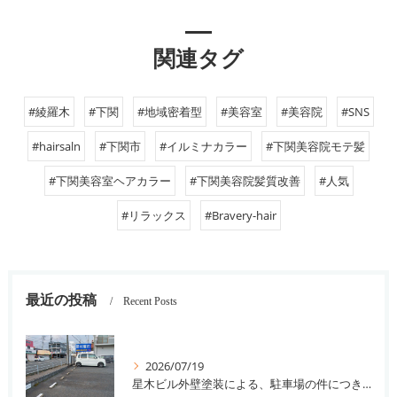
関連タグ
#綾羅木
#下関
#地域密着型
#美容室
#美容院
#SNS
#hairsaln
#下関市
#イルミナカラー
#下関美容院モテ髪
#下関美容室ヘアカラー
#下関美容院髪質改善
#人気
#リラックス
#Bravery-hair
最近の投稿
Recent Posts
2026/07/19
星木ビル外壁塗装による、駐車場の件につきまして。