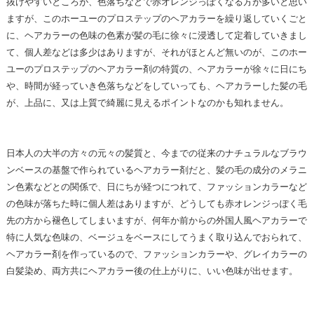
抜けやすいところが、色落ちなどで赤オレンジっぽくなる方が多いと思い
ますが、このホーユーのプロステップのヘアカラーを繰り返していくごと
に、ヘアカラーの色味の色素が髪の毛に徐々に浸透して定着していきまし
て、個人差などは多少はありますが、それがほとんど無いのが、このホー
ユーのプロステップのヘアカラー剤の特質の、ヘアカラーが徐々に日にち
や、時間が経っていき色落ちなどをしていっても、ヘアカラーした髪の毛
が、上品に、又は上質で綺麗に見えるポイントなのかも知れません。
日本人の大半の方々の元々の髪質と、今までの従来のナチュラルなブラウ
ンベースの基盤で作られているヘアカラー剤だと、髪の毛の成分のメラニ
ン色素などとの関係で、日にちが経つにつれて、ファッションカラーなど
の色味が落ちた時に個人差はありますが、どうしても赤オレンジっぽく毛
先の方から褪色してしまいますが、何年か前からの外国人風ヘアカラーで
特に人気な色味の、ベージュをベースにしてうまく取り込んでおられて、
ヘアカラー剤を作っているので、ファッションカラーや、グレイカラーの
白髪染め、両方共にヘアカラー後の仕上がりに、いい色味が出せます。