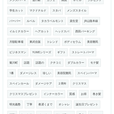
メンズパーマ
道の駅
カフェ
病院
ネイル
プレゼント
学生カット
マクドナルド
スタバ
メンズスタイル
バーバー
ルベル
タカラベルモント
資生堂
JR山陰本線
イルミナカラー
ヘアカット
ヘッドスパ
西田パーキング
月額駐車場
東武住販
トレンド
ボディセラム
美容難民
ビジネスマン
YUMEシリーズ
ギフト
ストレートパーマ
菊川町
話題
話題の
クチコミ
ダブルカラー
モテ髪
1番
ダメージレス
珍しい
美容院難民
スペインパーマ
スペインカール
ダメージケア
２周年
クリスマス
クリスマスプレゼント
インナーカラー
質感
お得
巻き髪
明光義塾
丁寧
夜遅くまで
オシャレ
誕生日プレゼント