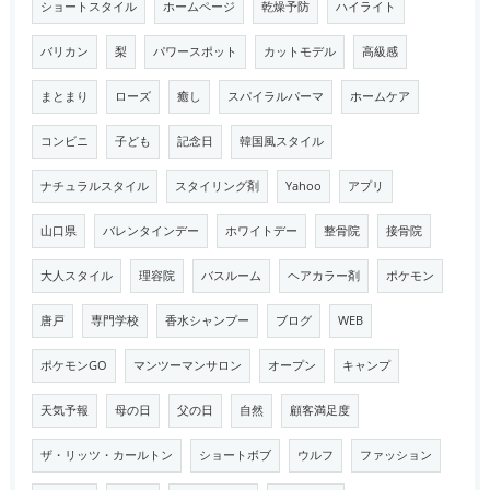
ショートスタイル
ホームページ
乾燥予防
ハイライト
バリカン
梨
パワースポット
カットモデル
高級感
まとまり
ローズ
癒し
スパイラルパーマ
ホームケア
コンビニ
子ども
記念日
韓国風スタイル
ナチュラルスタイル
スタイリング剤
Yahoo
アプリ
山口県
バレンタインデー
ホワイトデー
整骨院
接骨院
大人スタイル
理容院
バスルーム
ヘアカラー剤
ポケモン
唐戸
専門学校
香水シャンプー
ブログ
WEB
ポケモンGO
マンツーマンサロン
オープン
キャンプ
天気予報
母の日
父の日
自然
顧客満足度
ザ・リッツ・カールトン
ショートボブ
ウルフ
ファッション