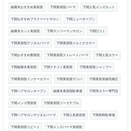
綾羅木おすすめ美容室
下関美容院パーマ
下関人気メンズカット
下関おすすめプライベートサロン
下関ニューオープン
綾羅木カット美容院
下関マンツーマンサロン
下関口コミ
下関美容院デジタルパーマ
下関美容院イルミナカラー
下関おすすめ整骨院
下関美容院ストレートパーマ
下関人気カラー
下関綾羅木美容院
下関クチコミ美容室
下関美容院シャンプー
下関美容院インナーカラー
下関美容室デジパ
下関美容室縮毛矯正
下関ヘアサロンオープン
綾羅木美容院駐車場
下関市カラー専門店
下関メンズ理容室
下関美容院リーズナブル
下関ヘアサロンデジタルパーマ
下関人気美容室
下関有料駐車場
下関美容院リピート
下関メンズパーマ美容院