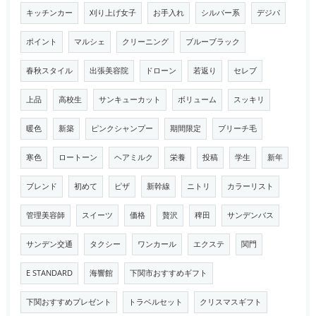
キッチンカー
刈り上げ女子
お手入れ
シルバー系
デジパ
ポイント
マルシェ
クリーニング
ブルーブラック
春秋スタイル
出張美容院
ドローン
若返り
セレブ
上品
高校生
サンキューカット
ボリューム
スッキリ
暖色
新築
ピンクシャンプー
期間限定
ブリーチ毛
寒色
ロートーン
ヘアミルク
栄養
投稿
学生
新年
ブレンド
初めて
ピザ
新幹線
ニトリ
カラーリスト
管理美容師
スイーツ
価格
贅沢
稗田
サンデンバス
サンデン交通
タクシー
ワンカール
エクステ
関門
E STANDARD
海響館
下関市おすすめギフト
下関おすすめプレゼント
トラベルセット
クリスマスギフト