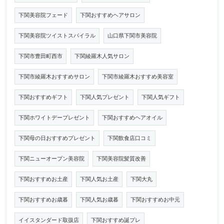
下関美容院フェード
下関おすすめヘアサロン
下関美容院ツイストスパイラル
山口県下関市美容院
下関市豊田町西市
下関綾羅木人気サロン
下関市綾羅木おすすめサロン
下関市綾羅木おすすめ美容室
下関おすすめギフト
下関人気プレゼント
下関人気ギフト
下関ホワイトデープレゼント
下関おすすめヘアオイル
下関母の日おすすめプレゼント
下関飲食店口コミ
下関ニューオープン美容院
下関美容院髪質改善
下関おすすめお土産
下関人気お土産
下関大丸
下関おすすめお歳暮
下関人気お歳暮
下関おすすめお中元
イイスタンダード取扱店
下関おすすめ誕プレ