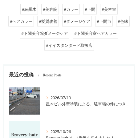
#綾羅木
#美容院
#カラー
#下関
#美容室
#ヘアカラー
#髪質改善
#ダメージケア
#下関市
#色味
#下関美容院ダメージケア
#下関美容室ヘアカラー
#イイスタンダード取扱店
最近の投稿
Recent Posts
2026/07/19
星木ビル外壁塗装による、駐車場の件につきまして。
2025/10/26
Bravery-hairは、4周年を迎えました！