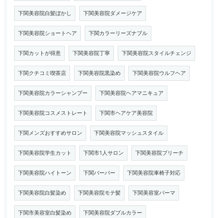
下関美容院白髪ぼかし
下関美容院ダメージケア
下関美容院ショートヘア
下関カラーリーズナブル
下関カットが得意
下関美容院丁寧
下関美容院スタイルチェンジ
下関クチコミ喫茶店
下関美容院黒染め
下関美容院ウルフヘア
下関美容院カラーシャンプー
下関美容院ヘアマニキュア
下関美容院コスメストレート
下関市ヘアケア美容院
下関メンズおすすめサロン
下関美容院マッシュスタイル
下関美容院学生カット
下関市1人サロン
下関美容院ブリーチ
下関美容院ハイトーン
下関バーバー
下関美容院車椅子対応
下関美容院白髪染め
下関美容院モテ髪
下関美容室パーマ
下関市美容室白髪染め
下関美容院ダブルカラー