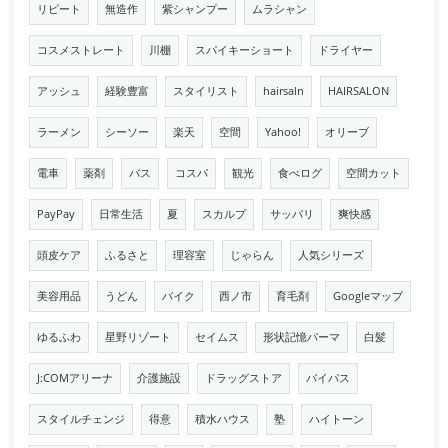
リピート
無造作
紫シャンプー
ムラシャン
コスメストレート
川棚
スパイキーショート
ドライヤー
アッシュ
経験豊富
スタイリスト
hairsaln
HAIRSALON
ラーメン
シーソー
楽天
空間
Yahoo!
オリーブ
電車
薬剤
バス
コスパ
観光
食べログ
空間カット
PayPay
日常生活
夏
スカルプ
サッパリ
爽快感
頭皮ケア
ふるさと
理容室
じゃらん
人気シリーズ
美容用品
うどん
バイク
西ノ市
育毛剤
Googleマップ
ゆるふわ
星野リゾート
セイムス
形状記憶パーマ
白髪
J:COMアリーナ
介護施設
ドラッグストア
バイパス
スタイルチェンジ
得意
積水ハウス
塾
ハイトーン