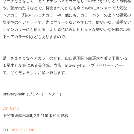
リーチなどをして、その上からヘアカラーをしての仕上がりなどの透明感
や、艶が出たりなどで、発売されてからも今でも特にメジャーで人気な、
ヘアカラー剤のイルミナカラーや、他にも、カラーバターのような要素の
塩基性のヘアカラーで、先にブリーチなどを施して、鮮やかな、派手なデ
ザインカラーにも使える、より原色に近いビビッドな鮮やかな色味の出せ
るヘアカラー剤などもありますので。
是非さまざまなヘアカラーの方も、山口県下関市綾羅木本町２丁目５-２
１星木ビル1Fにある美容院、当店、Bravery-hair（ブラベリーヘアー）
で、どうぞよろしくお願い致します。
Bravery-hair（ブラベリーヘアー）
751-0849
下関市綾羅木本町2-5-21星木ビル1F右
TEL
083-253-1030