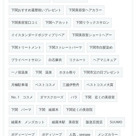
下関おすすめ還暦祝いプレゼント
下関美容室ヘアカラー
下関美容室口コミ
下関ヘアカット
下関リラックスサロン
イイスタンダードポジティブリペア
下関美容室ショートヘアー
下関トリートメント
下関ストレートパーマ
下関市白髪染め
プライベートサロン
白石麻衣
リクルート
ヘアマニキュア
一ノ俣温泉
下関 温泉
ホタル祭り
下関市父の日プレゼント
月極駐車場
ベストコスメ
三越伊勢丹
ベストコスメ大賞
No. 1 コスメ
ダマスクローズ
バラ
下関 近くの美容室
下関 パーマ
下関 綾羅木
下関近くの美容院
綾羅木 メンズカット
綾羅木駅 美容室
阪急百貨店
SUUMO
ボディーソープ
ボディソープ
人気，seesaw
メンズカラー