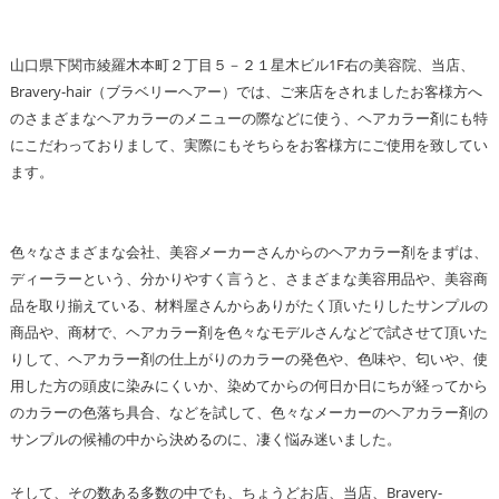
山口県下関市綾羅木本町２丁目５－２１星木ビル1F右の美容院、当店、
Bravery-hair（ブラベリーヘアー）では、ご来店をされましたお客様方へ
のさまざまなヘアカラーのメニューの際などに使う、ヘアカラー剤にも特
にこだわっておりまして、実際にもそちらをお客様方にご使用を致してい
ます。
色々なさまざまな会社、美容メーカーさんからのヘアカラー剤をまずは、
ディーラーという、分かりやすく言うと、さまざまな美容用品や、美容商
品を取り揃えている、材料屋さんからありがたく頂いたりしたサンプルの
商品や、商材で、ヘアカラー剤を色々なモデルさんなどで試させて頂いた
りして、ヘアカラー剤の仕上がりのカラーの発色や、色味や、匂いや、使
用した方の頭皮に染みにくいか、染めてからの何日か日にちが経ってから
のカラーの色落ち具合、などを試して、色々なメーカーのヘアカラー剤の
サンプルの候補の中から決めるのに、凄く悩み迷いました。
そして、その数ある多数の中でも、ちょうどお店、当店、Bravery-