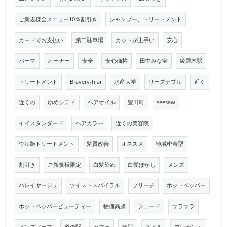
ご新規様全メニュー10％割引き
シャンプー、トリートメント
カードでお支払い
第二駐車場
カットが上手い
安心
パーマ
オーナー
安全
安心価格
田中みな実
綾羅木駅
トリートメント
Bravery-hiar
水産大学
リーズナブル
近く
近くの
ゆめシティ
ヘアオイル
豊田町
seesaw
イイスタンダード
ヘアカラー
近くの美容院
ウル艶トリートメント
髪質改善
オススメ
地域密着型
割引き
ご新規様限定
白髪染め
白髪ぼかし
メンズ
バレイヤージュ
ツイストスパイラル
ブリーチ
ホットペッパー
ホットペッパービューティー
物価高騰
フェード
サラサラ