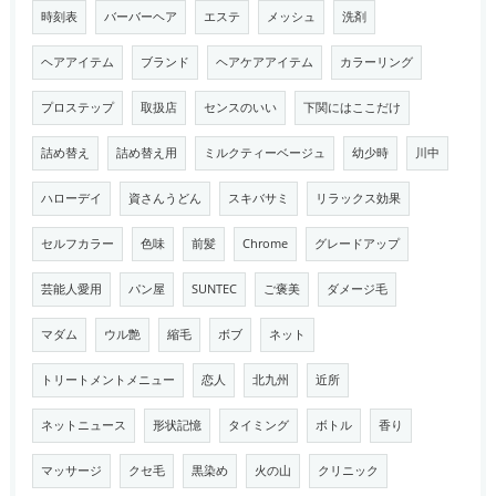
時刻表
バーバーヘア
エステ
メッシュ
洗剤
ヘアアイテム
ブランド
ヘアケアアイテム
カラーリング
プロステップ
取扱店
センスのいい
下関にはここだけ
詰め替え
詰め替え用
ミルクティーベージュ
幼少時
川中
ハローデイ
資さんうどん
スキバサミ
リラックス効果
セルフカラー
色味
前髪
Chrome
グレードアップ
芸能人愛用
パン屋
SUNTEC
ご褒美
ダメージ毛
マダム
ウル艶
縮毛
ボブ
ネット
トリートメントメニュー
恋人
北九州
近所
ネットニュース
形状記憶
タイミング
ボトル
香り
マッサージ
クセ毛
黒染め
火の山
クリニック