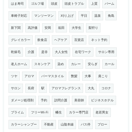
はま寿司
ゴルフ場
頭皮
頭皮トラブル
上質
バーム
車椅子対応
マンツーマン
刈り上げ
平日
温泉
角島
新下関
高評価
安岡
垢田
大学生
梨狩り
グレイカラー
飲食店
ヘアケア
百貨店
ネット予約
乾燥毛
介護
是非
大人女性
在宅ワーク
サロン専用
老人ホーム
スキンケア
染め
カレー
安らぎ
カール
ツヤ
アロマ
パーマスタイル
艶髪
大事
肩こり
サロン
長府
駅
アロマフレグランス
大丸
コロナ
ダメージ処理剤
予約
訪問介護
美容師
ビジネスホテル
プライム
フリーWi-Fi
幡生
カラー専門店
老若男女
カラーシャンプー
不動産
山陰本線
バス停
ブロー