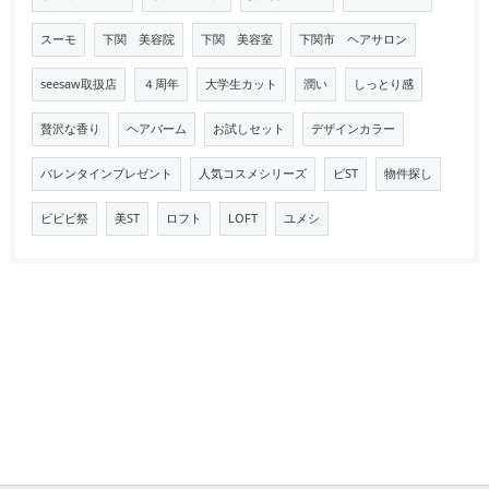
スーモ
下関 美容院
下関 美容室
下関市 ヘアサロン
seesaw取扱店
４周年
大学生カット
潤い
しっとり感
贅沢な香り
ヘアバーム
お試しセット
デザインカラー
バレンタインプレゼント
人気コスメシリーズ
ビST
物件探し
ビビビ祭
美ST
ロフト
LOFT
ユメシ