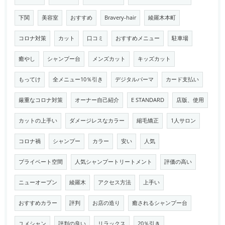
下関
美容室
おすすめ
Bravery-hair
綾羅木本町
コロナ対策
カット
口コミ
おすすめメニュー
駐車場
癒やし
シャンプー台
メンズカット
キッズカット
もってけ
全メニュー10％引き
デジタルパーマ
カード支払い
厳重なコロナ対策
オーナー自己紹介
E STANDARD
店版、使用
カットの上手い
ダメージレスなカラー
縮毛矯正
1人サロン
コロナ禍
シャンプー
カラー
安い
人気
プライベート空間
人気シャンプートリートメント
評価の高い
ニューオープン
綾羅木
アクセス方法
上手い
おすすめカラー
評判
お店の造り
癒されるシャンプー台
ユメシャン
評判の良い
リラックス
20％引き