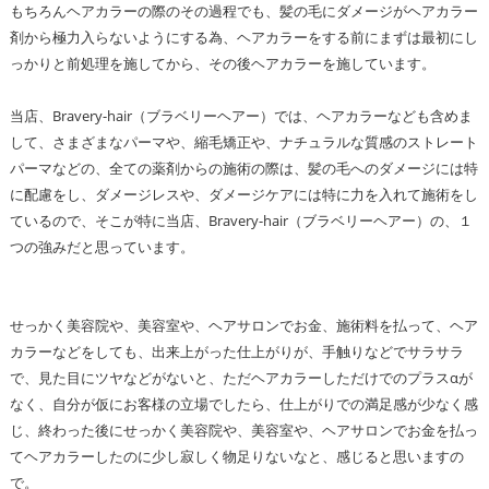
もちろんヘアカラーの際のその過程でも、髪の毛にダメージがヘアカラー
剤から極力入らないようにする為、ヘアカラーをする前にまずは最初にし
っかりと前処理を施してから、その後ヘアカラーを施しています。
当店、Bravery-hair（ブラベリーヘアー）では、ヘアカラーなども含めま
して、さまざまなパーマや、縮毛矯正や、ナチュラルな質感のストレート
パーマなどの、全ての薬剤からの施術の際は、髪の毛へのダメージには特
に配慮をし、ダメージレスや、ダメージケアには特に力を入れて施術をし
ているので、そこが特に当店、Bravery-hair（ブラベリーヘアー）の、１
つの強みだと思っています。
せっかく美容院や、美容室や、ヘアサロンでお金、施術料を払って、ヘア
カラーなどをしても、出来上がった仕上がりが、手触りなどでサラサラ
で、見た目にツヤなどがないと、ただヘアカラーしただけでのプラスαが
なく、自分が仮にお客様の立場でしたら、仕上がりでの満足感が少なく感
じ、終わった後にせっかく美容院や、美容室や、ヘアサロンでお金を払っ
てヘアカラーしたのに少し寂しく物足りないなと、感じると思いますの
で。