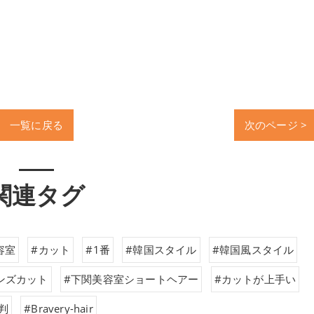
一覧に戻る
次のページ >
関連タグ
容室
#カット
#1番
#韓国スタイル
#韓国風スタイル
ンズカット
#下関美容室ショートヘアー
#カットが上手い
判
#Bravery-hair