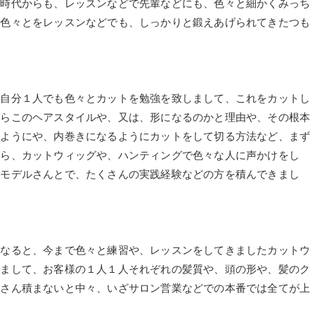
の時代からも、レッスンなどで先輩などにも、色々と細かくみっち
と色々とをレッスンなどでも、しっかりと鍛えあげられてきたつも
も自分１人でも色々とカットを勉強を致しまして、これをカットし
たらこのヘアスタイルや、又は、形になるのかと理由や、その根本
いようにや、内巻きになるようにカットをして切る方法など、まず
から、カットウィッグや、ハンティングで色々な人に声かけをし
トモデルさんとで、たくさんの実践経験などの方を積んできまし
となると、今まで色々と練習や、レッスンをしてきましたカットウ
いまして、お客様の１人１人それぞれの髪質や、頭の形や、髪のク
くさん積まないと中々、いざサロン営業などでの本番では全てが上