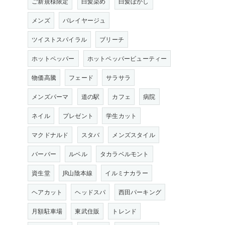
ご新規様限定
白髪染め
白髪ぼかし
メンズ
バレイヤージュ
ツイストスパイラル
ブリーチ
ホットペッパー
ホットペッパービューティー
物価高騰
フェード
サラサラ
メンズパーマ
道の駅
カフェ
病院
ネイル
プレゼント
学生カット
マクドナルド
スタバ
メンズスタイル
バーバー
ルベル
タカラベルモント
資生堂
JR山陰本線
イルミナカラー
ヘアカット
ヘッドスパ
西田パーキング
月額駐車場
東武住販
トレンド