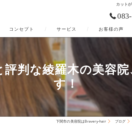
カットが
083
コンセプト
サービス
お客様の声
下関市の美容院･Bravery-hairの口コミ情報
下関市の美容院･Bravery-hairの評判
判な綾羅木の美容院、Bra
下関市の美容院･Bravery-hairのお客様の声
す！
下関市の美容院はBravery-hair
ブログ