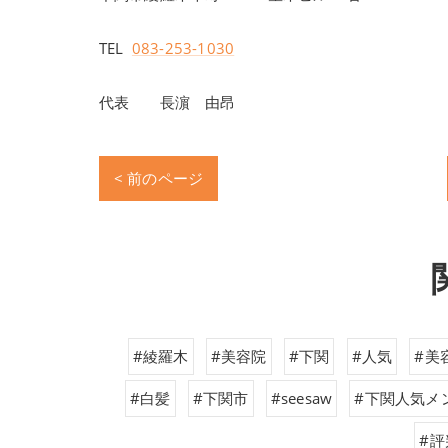
TEL
083-253-1030
代表 長濵 由昂
< 前のページ
#綾羅木
#美容院
#下関
#人気
#美
#白髪
#下関市
#seesaw
#下関人気メ
#評