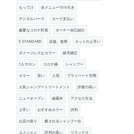
もってけ
全メニュー10％引き
デジタルパーマ
カード支払い
厳重なコロナ対策
オーナー自己紹介
E STANDARD
店版、使用
カットの上手い
ダメージレスなカラー
縮毛矯正
1人サロン
コロナ禍
シャンプー
カラー
安い
人気
プライベート空間
人気シャンプートリートメント
評価の高い
ニューオープン
綾羅木
アクセス方法
上手い
おすすめカラー
評判
お店の造り
癒されるシャンプー台
ユメシャン
評判の良い
リラックス