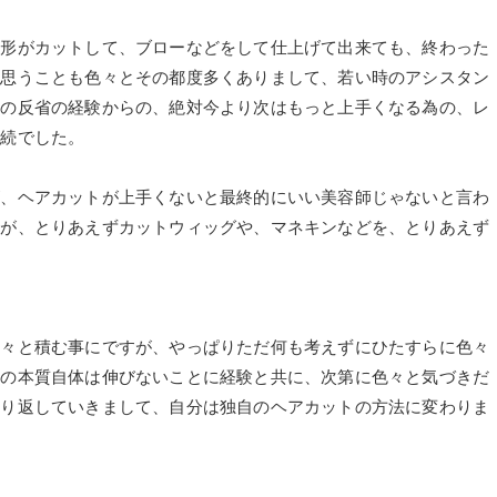
の形がカットして、ブローなどをして仕上げて出来ても、終わった
ど思うことも色々とその都度多くありまして、若い時のアシスタン
その反省の経験からの、絶対今より次はもっと上手くなる為の、レ
連続でした。
が、ヘアカットが上手くないと最終的にいい美容師じゃないと言わ
すが、とりあえずカットウィッグや、マネキンなどを、とりあえず
笑
色々と積む事にですが、やっぱりただ何も考えずにひたすらに色々
術の本質自体は伸びないことに経験と共に、次第に色々と気づきだ
繰り返していきまして、自分は独自のヘアカットの方法に変わりま