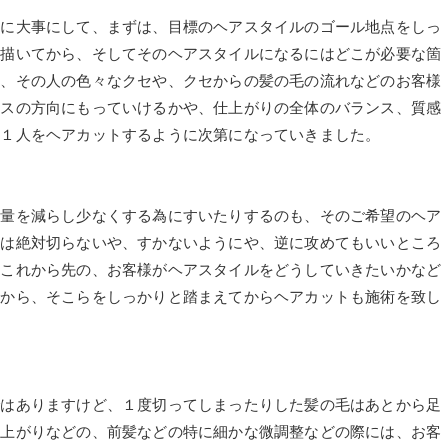
特に大事にして、まずは、目標のヘアスタイルのゴール地点をしっ
い描いてから、そしてそのヘアスタイルになるにはどこが必要な箇
ど、その人の色々なクセや、クセからの髪の毛の流れなどのお客様
ラスの方向にもっていけるかや、仕上がりの全体のバランス、質感
人１人をヘアカットするように次第になっていきました。
の量を減らし少なくする為にすいたりするのも、そのご希望のヘア
らは絶対切らないや、すかないようにや、逆に攻めてもいいところ
もこれから先の、お客様がヘアスタイルをどうしていきたいかなど
てから、そこらをしっかりと踏まえてからヘアカットも施術を致し
ではありますけど、１度切ってしまったりした髪の毛はあとから足
仕上がりなどの、前髪などの特に細かな微調整などの際には、お客