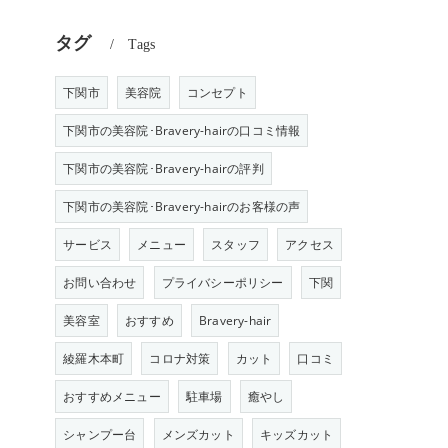
タグ
Tags
下関市
美容院
コンセプト
下関市の美容院･Bravery-hairの口コミ情報
下関市の美容院･Bravery-hairの評判
下関市の美容院･Bravery-hairのお客様の声
サービス
メニュー
スタッフ
アクセス
お問い合わせ
プライバシーポリシー
下関
美容室
おすすめ
Bravery-hair
綾羅木本町
コロナ対策
カット
口コミ
おすすめメニュー
駐車場
癒やし
シャンプー台
メンズカット
キッズカット