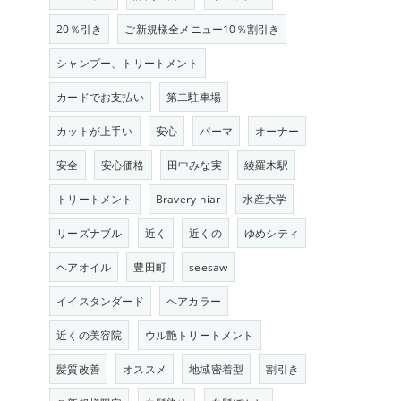
20％引き
ご新規様全メニュー10％割引き
シャンプー、トリートメント
カードでお支払い
第二駐車場
カットが上手い
安心
パーマ
オーナー
安全
安心価格
田中みな実
綾羅木駅
トリートメント
Bravery-hiar
水産大学
リーズナブル
近く
近くの
ゆめシティ
ヘアオイル
豊田町
seesaw
イイスタンダード
ヘアカラー
近くの美容院
ウル艶トリートメント
髪質改善
オススメ
地域密着型
割引き