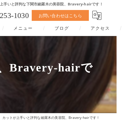
上手いと評判な下関市綾羅木の美容院、Bravery-hairです！
-253-1030
お問い合わせはこちら
メニュー
ブログ
アクセス
very-hairで
カットが上手いと評判な綾羅木の美容院、Bravery-hairです！