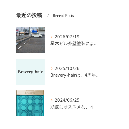
最近の投稿
Recent Posts
2026/07/19
星木ビル外壁塗装による、駐車場の件につきまして。
2025/10/26
Bravery-hairは、4周年を迎えました！
2024/06/25
頭皮にオススメな、イイスタンダードのスカルプ系シャンプー＆トリートメントです！