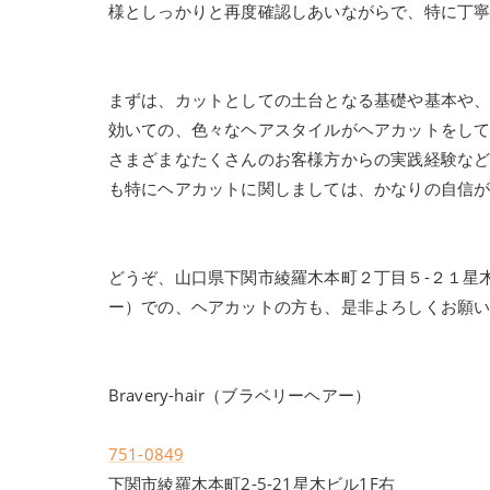
様としっかりと再度確認しあいながらで、特に丁
まずは、カットとしての土台となる基礎や基本や
効いての、色々なヘアスタイルがヘアカットをし
さまざまなたくさんのお客様方からの実践経験な
も特にヘアカットに関しましては、かなりの自信
どうぞ、山口県下関市綾羅木本町２丁目５-２１星木ビル
ー）での、ヘアカットの方も、是非よろしくお願
Bravery-hair（ブラベリーヘアー）
751-0849
下関市綾羅木本町2-5-21星木ビル1F右