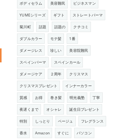
ボディセラム
美容難民
ビジネスマン
YUMEシリーズ
ギフト
ストレートパーマ
菊川町
話題
話題の
クチコミ
ダブルカラー
モテ髪
1番
ダメージレス
珍しい
美容院難民
スペインパーマ
スペインカール
ダメージケア
２周年
クリスマス
クリスマスプレゼント
インナーカラー
質感
お得
巻き髪
明光義塾
丁寧
夜遅くまで
オシャレ
誕生日プレゼント
特別
しっとり
ベージュ
フレグランス
香水
Amazon
すぐに
パソコン