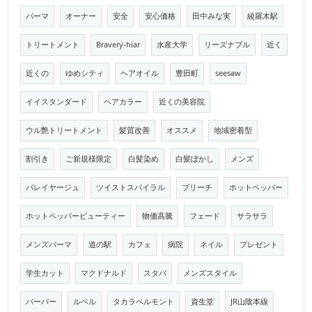
パーマ
オーナー
安全
安心価格
田中みな実
綾羅木駅
トリートメント
Bravery-hiar
水産大学
リーズナブル
近く
近くの
ゆめシティ
ヘアオイル
豊田町
seesaw
イイスタンダード
ヘアカラー
近くの美容院
ウル艶トリートメント
髪質改善
オススメ
地域密着型
割引き
ご新規様限定
白髪染め
白髪ぼかし
メンズ
バレイヤージュ
ツイストスパイラル
ブリーチ
ホットペッパー
ホットペッパービューティー
物価高騰
フェード
サラサラ
メンズパーマ
道の駅
カフェ
病院
ネイル
プレゼント
学生カット
マクドナルド
スタバ
メンズスタイル
バーバー
ルベル
タカラベルモント
資生堂
JR山陰本線