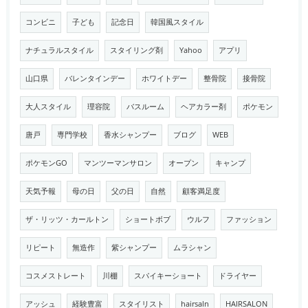
コンビニ
子ども
記念日
韓国風スタイル
ナチュラルスタイル
スタイリング剤
Yahoo
アプリ
山口県
バレンタインデー
ホワイトデー
整骨院
接骨院
大人スタイル
理容院
バスルーム
ヘアカラー剤
ポケモン
唐戸
専門学校
香水シャンプー
ブログ
WEB
ポケモンGO
マンツーマンサロン
オープン
キャンプ
天気予報
母の日
父の日
自然
顧客満足度
ザ・リッツ・カールトン
ショートボブ
ウルフ
ファッション
リピート
無造作
紫シャンプー
ムラシャン
コスメストレート
川棚
スパイキーショート
ドライヤー
アッシュ
経験豊富
スタイリスト
hairsaln
HAIRSALON