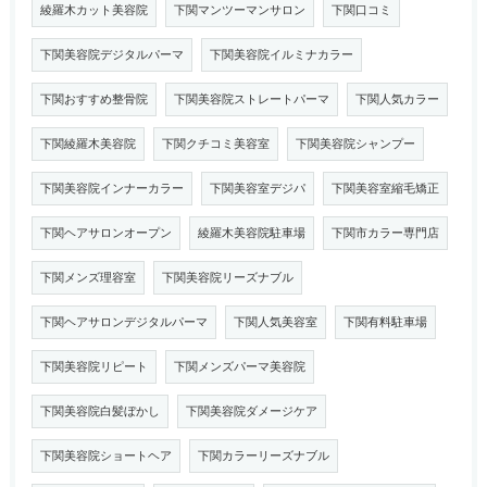
綾羅木カット美容院
下関マンツーマンサロン
下関口コミ
下関美容院デジタルパーマ
下関美容院イルミナカラー
下関おすすめ整骨院
下関美容院ストレートパーマ
下関人気カラー
下関綾羅木美容院
下関クチコミ美容室
下関美容院シャンプー
下関美容院インナーカラー
下関美容室デジパ
下関美容室縮毛矯正
下関ヘアサロンオープン
綾羅木美容院駐車場
下関市カラー専門店
下関メンズ理容室
下関美容院リーズナブル
下関ヘアサロンデジタルパーマ
下関人気美容室
下関有料駐車場
下関美容院リピート
下関メンズパーマ美容院
下関美容院白髪ぼかし
下関美容院ダメージケア
下関美容院ショートヘア
下関カラーリーズナブル