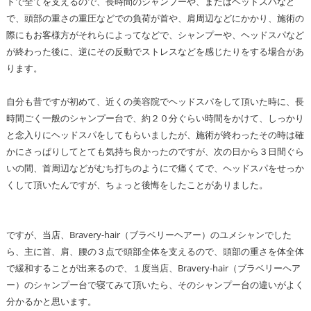
ドで全てを支えるので、長時間のシャンプーや、またはヘッドスパなど
で、頭部の重さの重圧などでの負荷が首や、肩周辺などにかかり、施術の
際にもお客様方がそれらによってなどで、シャンプーや、ヘッドスパなど
が終わった後に、逆にその反動でストレスなどを感じたりをする場合があ
ります。
自分も昔ですが初めて、近くの美容院でヘッドスパをして頂いた時に、長
時間ごく一般のシャンプー台で、約２０分ぐらい時間をかけて、しっかり
と念入りにヘッドスパをしてもらいましたが、施術が終わったその時は確
かにさっぱりしてとても気持ち良かったのですが、次の日から３日間ぐら
いの間、首周辺などがむち打ちのようにで痛くてで、ヘッドスパをせっか
くして頂いたんですが、ちょっと後悔をしたことがありました。
ですが、当店、Bravery-hair（ブラベリーヘアー）のユメシャンでした
ら、主に首、肩、腰の３点で頭部全体を支えるので、頭部の重さを体全体
で緩和することが出来るので、１度当店、Bravery-hair（ブラベリーヘア
ー）のシャンプー台で寝てみて頂いたら、そのシャンプー台の違いがよく
分かるかと思います。