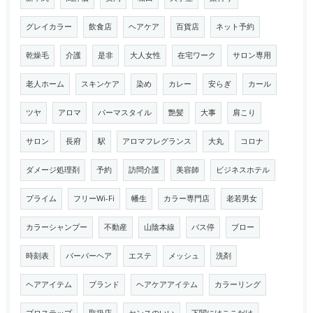
グレイカラー
飲食店
ヘアケア
百貨店
ネット予約
乾燥毛
介護
是非
大人女性
在宅ワーク
サロン専用
老人ホーム
スキンケア
染め
カレー
安らぎ
カール
ツヤ
アロマ
パーマスタイル
艶髪
大事
肩こり
サロン
長府
駅
アロマフレグランス
大丸
コロナ
ダメージ処理剤
予約
訪問介護
美容師
ビジネスホテル
プライム
フリーWi-Fi
幡生
カラー専門店
老若男女
カラーシャンプー
不動産
山陰本線
バス停
ブロー
時刻表
バーバーヘア
エステ
メッシュ
洗剤
ヘアアイテム
ブランド
ヘアケアアイテム
カラーリング