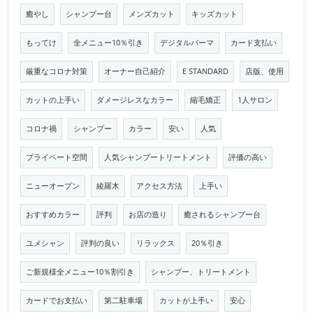
癒やし
シャンプー台
メンズカット
キッズカット
もってけ
全メニュー10％引き
デジタルパーマ
カード支払い
厳重なコロナ対策
オーナー自己紹介
E STANDARD
店版、使用
カットの上手い
ダメージレスなカラー
縮毛矯正
1人サロン
コロナ禍
シャンプー
カラー
安い
人気
プライベート空間
人気シャンプートリートメント
評価の高い
ニューオープン
綾羅木
アクセス方法
上手い
おすすめカラー
評判
お店の造り
癒されるシャンプー台
ユメシャン
評判の良い
リラックス
20％引き
ご新規様全メニュー10％割引き
シャンプー、トリートメント
カードでお支払い
第二駐車場
カットが上手い
安心