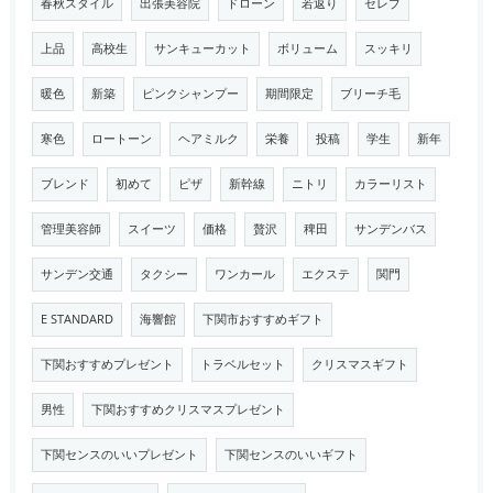
春秋スタイル
出張美容院
ドローン
若返り
セレブ
上品
高校生
サンキューカット
ボリューム
スッキリ
暖色
新築
ピンクシャンプー
期間限定
ブリーチ毛
寒色
ロートーン
ヘアミルク
栄養
投稿
学生
新年
ブレンド
初めて
ピザ
新幹線
ニトリ
カラーリスト
管理美容師
スイーツ
価格
贅沢
稗田
サンデンバス
サンデン交通
タクシー
ワンカール
エクステ
関門
E STANDARD
海響館
下関市おすすめギフト
下関おすすめプレゼント
トラベルセット
クリスマスギフト
男性
下関おすすめクリスマスプレゼント
下関センスのいいプレゼント
下関センスのいいギフト