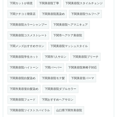
下関カットが得意
下関美容院丁寧
下関美容院スタイルチェンジ
下関クチコミ喫茶店
下関美容院黒染め
下関美容院ウルフヘア
下関美容院カラーシャンプー
下関美容院ヘアマニキュア
下関美容院コスメストレート
下関市ヘアケア美容院
下関メンズおすすめサロン
下関美容院マッシュスタイル
下関美容院学生カット
下関市1人サロン
下関美容院ブリーチ
下関美容院ハイトーン
下関バーバー
下関美容院車椅子対応
下関美容院白髪染め
下関美容院モテ髪
下関美容室パーマ
下関市美容室白髪染め
下関美容院ダブルカラー
下関美容院フェード
下関おすすめヘアサロン
下関美容院ツイストスパイラル
山口県下関市美容院