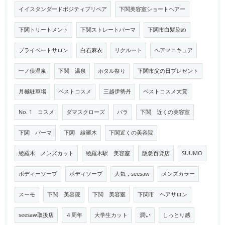
イイスタンダードポジティブリペア
下関美容室ショートヘアー
下関トリートメント
下関ストレートパーマ
下関市白髪染め
プライベートサロン
白石麻衣
リクルート
ヘアマニキュア
一ノ俣温泉
下関 温泉
ホタル祭り
下関市父の日プレゼント
月極駐車場
ベストコスメ
三越伊勢丹
ベストコスメ大賞
No. 1 コスメ
ダマスクローズ
バラ
下関 近くの美容室
下関 パーマ
下関 綾羅木
下関近くの美容院
綾羅木 メンズカット
綾羅木駅 美容室
阪急百貨店
SUUMO
ボディーソープ
ボディソープ
人気，seesaw
メンズカラー
スーモ
下関 美容院
下関 美容室
下関市 ヘアサロン
seesaw取扱店
４周年
大学生カット
潤い
しっとり感