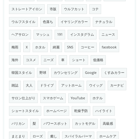
ストレートアイロン
市販
ウルフカット
コテ
ウルフスタイル
色落ち
イヤリングカラー
ナチュラル
ヘアサロン
マッシュ
191
インスタグラム
ニュース
梅雨
X
ホタル
綺麗
SNS
コーヒー
facebook
海外
コスメ
ニーズ
車
ショート
低価格
韓国スタイル
野球
カウンセリング
Google
くすみカラー
雑誌
大人
ドライブ
アットホーム
ウイッグ
カーナビ
サロン仕上がり
スマホゲーム
YouTube
ホテル
ショートスタイル
ホームページ
乾燥予防
ハイライト
バリカン
梨
パワースポット
カットモデル
高級感
まとまり
ローズ
癒し
スパイラルパーマ
ホームケア