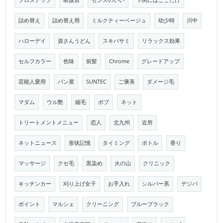
プロステップ
取扱店
センスのいい
下関にはここだけ
詰め替え
詰め替え用
ミルクティーベージュ
幼少時
川中
ハローデイ
資さんうどん
スキバサミ
リラックス効果
セルフカラー
色味
前髪
Chrome
グレードアップ
芸能人愛用
パン屋
SUNTEC
ご褒美
ダメージ毛
マダム
ウル艶
縮毛
ボブ
ネット
トリートメントメニュー
恋人
北九州
近所
ネットニュース
形状記憶
タイミング
ボトル
香り
マッサージ
クセ毛
黒染め
火の山
クリニック
キッチンカー
刈り上げ女子
お手入れ
シルバー系
デジパ
ポイント
マルシェ
クリーニング
ブルーブラック