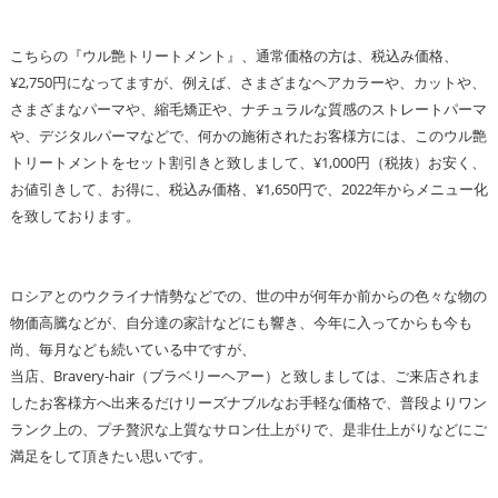
こちらの『ウル艶トリートメント』、通常価格の方は、税込み価格、
¥2,750円になってますが、例えば、さまざまなヘアカラーや、カットや、
さまざまなパーマや、縮毛矯正や、ナチュラルな質感のストレートパーマ
や、デジタルパーマなどで、何かの施術されたお客様方には、このウル艶
トリートメントをセット割引きと致しまして、¥1,000円（税抜）お安く、
お値引きして、お得に、税込み価格、¥1,650円で、2022年からメニュー化
を致しております。
ロシアとのウクライナ情勢などでの、世の中が何年か前からの色々な物の
物価高騰などが、自分達の家計などにも響き、今年に入ってからも今も
尚、毎月なども続いている中ですが、
当店、Bravery-hair（ブラベリーヘアー）と致しましては、ご来店されま
したお客様方へ出来るだけリーズナブルなお手軽な価格で、普段よりワン
ランク上の、プチ贅沢な上質なサロン仕上がりで、是非仕上がりなどにご
満足をして頂きたい思いです。