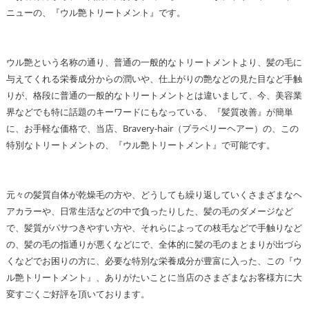
ニューの、『ウル艶トリートメント』です。
ウル艶という名称の通り、普通の一般的なトリートメントより、髪の毛に
与えてくれる栄養成分からの潤いや、仕上がりの艶などの見た目など手触
りが、格段に普通の一般的なトリートメントとは違いまして、今、美容業
界などでも特に話題のキーワードにもなっている、『髪質改善』が簡単
に、お手軽な価格で、当店、Bravery-hair（ブラベリーヘアー）の、この
特別なトリートメントの、『ウル艶トリートメント』で可能です。
元々の髪質自体が乾燥毛の方や、どうしても繰り返していくさまざまなヘ
アカラーや、日常生活などの中で負ったりした、髪の毛のダメージなど
で、髪質がパサつきやすい方や、それらによっての枝毛などで手触りなど
の、髪の毛の指通りが悪くなどにで、全体的に髪の毛のまとまりが出づら
くなどでお困りの方に、必要な特別な栄養成分が豊富に入った、この『ウ
ル艶トリートメント』、ありがたいことに当店のさまざまなお客様方に大
変すごくご好評を頂いております。