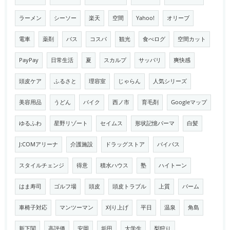
ラーメン
シーソー
楽天
空間
Yahoo!
オリーブ
電車
薬剤
バス
コスパ
観光
食べログ
空間カット
PayPay
日常生活
夏
スカルプ
サッパリ
爽快感
頭皮ケア
ふるさと
理容室
じゃらん
人気シリーズ
美容用品
うどん
バイク
西ノ市
育毛剤
Googleマップ
ゆるふわ
星野リゾート
セイムス
形状記憶パーマ
白髪
J:COMアリーナ
介護施設
ドラッグストア
バイパス
スタイルチェンジ
得意
積水ハウス
塾
ハイトーン
はま寿司
ゴルフ場
頭皮
頭皮トラブル
上質
バーム
車椅子対応
マンツーマン
刈り上げ
平日
温泉
角島
新下関
高評価
安岡
垢田
大学生
梨狩り