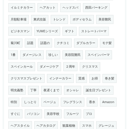
イルミナカラー
ヘアカット
ヘッドスパ
西田パーキング
月額駐車場
東武住販
トレンド
ボディセラム
美容難民
ビジネスマン
YUMEシリーズ
ギフト
ストレートパーマ
菊川町
話題
話題の
クチコミ
ダブルカラー
モテ髪
1番
ダメージレス
珍しい
美容院難民
スペインパーマ
スペインカール
ダメージケア
２周年
クリスマス
クリスマスプレゼント
インナーカラー
質感
お得
巻き髪
明光義塾
丁寧
夜遅くまで
オシャレ
誕生日プレゼント
特別
しっとり
ベージュ
フレグランス
香水
Amazon
すぐに
パソコン
美容学校
フルーツ
プロ
ヘアスタイル
ヘアカタログ
観葉植物
スマホ
グレージュ