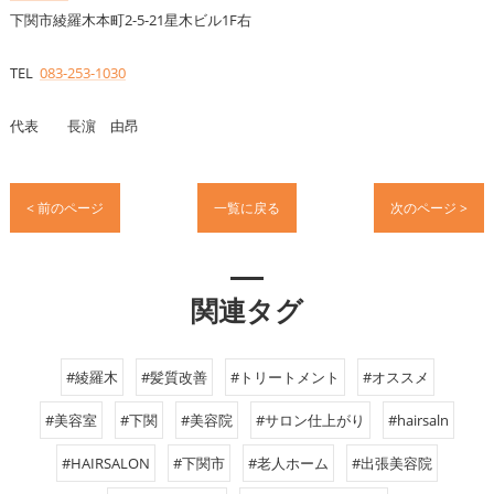
下関市綾羅木本町2-5-21星木ビル1F右
TEL
083-253-1030
代表 長濵 由昂
< 前のページ
一覧に戻る
次のページ >
関連タグ
#綾羅木
#髪質改善
#トリートメント
#オススメ
#美容室
#下関
#美容院
#サロン仕上がり
#hairsaln
#HAIRSALON
#下関市
#老人ホーム
#出張美容院