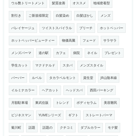
ウル艶トリートメント
髪質改善
オススメ
地域密着型
割引き
ご新規様限定
白髪染め
白髪ぼかし
メンズ
バレイヤージュ
ツイストスパイラル
ブリーチ
ホットペッパー
ホットペッパービューティー
物価高騰
フェード
サラサラ
メンズパーマ
道の駅
カフェ
病院
ネイル
プレゼント
学生カット
マクドナルド
スタバ
メンズスタイル
バーバー
ルベル
タカラベルモント
資生堂
JR山陰本線
イルミナカラー
ヘアカット
ヘッドスパ
西田パーキング
月額駐車場
東武住販
トレンド
ボディセラム
美容難民
ビジネスマン
YUMEシリーズ
ギフト
ストレートパーマ
菊川町
話題
話題の
クチコミ
ダブルカラー
モテ髪