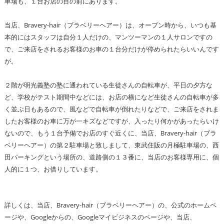
車場も、１台お店の目の前にあります。
当店、Bravery-hair（ブラベリーヘアー）は、オープン時から、いつも基
本的にはスタッフは自分１人だけの、マンツーマンの１人サロンですの
で、ご来店をされるお客様のお車の１台分だけが停められたらいいんです
が。
２階が明光義塾の塾に通われている生徒さんの自転車が、平日の夕方な
ど、学校がテスト期間中などには、お店の横になど生徒さんの自転車が多
く並ぶ日もあるので、風などで自転車が倒れたりなどで、ご来店をされま
したお客様のお車に万が一キズなどですが、入ったり何かがあったらいけ
ないので、もう１台予備でお店のすぐ近くに、当店、Bravery-hair（ブラ
ベリーヘアー）の第２駐車場と致しまして、東武住販の月極駐車場の、西
田パーキングという場所の、道路側の１３番に、当店のお客様専用に、個
人的に１つ、お借りしています。
詳しくは、当店、Bravery-hair（ブラベリーヘアー）の、公式のホームペ
ージや、Googleからの、Googleマイビジネスのページや、当店、