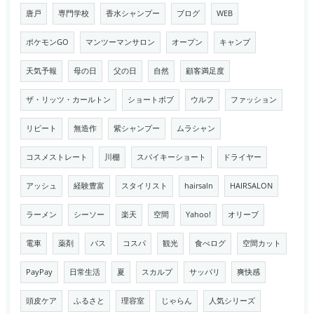
唐戸
専門学校
香水シャンプー
ブログ
WEB
ポケモンGO
マンツーマンサロン
オープン
キャンプ
天気予報
母の日
父の日
自然
顧客満足度
ザ・リッツ・カールトン
ショートボブ
ウルフ
ファッション
リピート
無造作
紫シャンプー
ムラシャン
コスメストレート
川棚
スパイキーショート
ドライヤー
アッシュ
経験豊富
スタイリスト
hairsaln
HAIRSALON
ラーメン
シーソー
楽天
空間
Yahoo!
オリーブ
電車
薬剤
バス
コスパ
観光
食べログ
空間カット
PayPay
日常生活
夏
スカルプ
サッパリ
爽快感
頭皮ケア
ふるさと
理容室
じゃらん
人気シリーズ