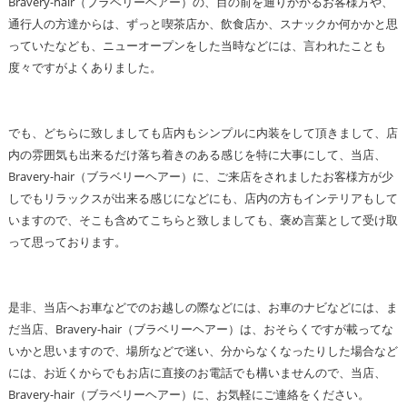
Bravery-hair（ブラベリーヘアー）の、目の前を通りかかるお客様方や、
通行人の方達からは、ずっと喫茶店か、飲食店か、スナックか何かかと思
っていたなども、ニューオープンをした当時などには、言われたことも
度々ですがよくありました。
でも、どちらに致しましても店内もシンプルに内装をして頂きまして、店
内の雰囲気も出来るだけ落ち着きのある感じを特に大事にして、当店、
Bravery-hair（ブラベリーヘアー）に、ご来店をされましたお客様方が少
しでもリラックスが出来る感じになどにも、店内の方もインテリアもして
いますので、そこも含めてこちらと致しましても、褒め言葉として受け取
って思っております。
是非、当店へお車などでのお越しの際などには、お車のナビなどには、ま
だ当店、Bravery-hair（ブラベリーヘアー）は、おそらくですが載ってな
いかと思いますので、場所などで迷い、分からなくなったりした場合など
には、お近くからでもお店に直接のお電話でも構いませんので、当店、
Bravery-hair（ブラベリーヘアー）に、お気軽にご連絡をください。