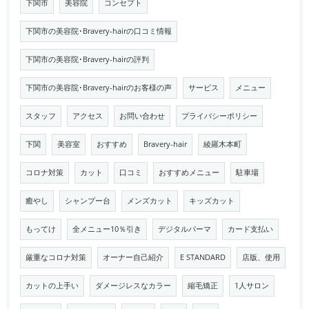
下関市
美容院
コンセプト
下関市の美容院･Bravery-hairの口コミ情報
下関市の美容院･Bravery-hairの評判
下関市の美容院･Bravery-hairのお客様の声
サービス
メニュー
スタッフ
アクセス
お問い合わせ
プライバシーポリシー
下関
美容室
おすすめ
Bravery-hair
綾羅木本町
コロナ対策
カット
口コミ
おすすめメニュー
駐車場
癒やし
シャンプー台
メンズカット
キッズカット
もってけ
全メニュー10％引き
デジタルパーマ
カード支払い
厳重なコロナ対策
オーナー自己紹介
E STANDARD
店版、使用
カットの上手い
ダメージレスなカラー
縮毛矯正
1人サロン