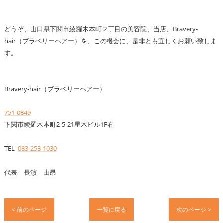
どうぞ、山口県下関市綾羅木本町２丁目の美容院、当店、Bravery-
hair（ブラベリーヘアー）を、この機会に、是非とも宜しくお願い致しま
す。
Bravery-hair（ブラベリーヘアー）
751-0849
下関市綾羅木本町2-5-21星木ビル1F右
TEL
083-253-1030
代表 長濵 由昂
< 前のページ
一覧に戻る
次のページ >