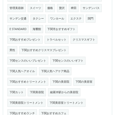
管理美容師
スイーツ
価格
贅沢
稗田
サンデンバス
サンデン交通
タクシー
ワンカール
エクステ
関門
E STANDARD
海響館
下関市おすすめギフト
下関おすすめプレゼント
トラベルセット
クリスマスギフト
男性
下関おすすめクリスマスプレゼント
下関センスのいいプレゼント
下関センスのいいギフト
下関人気ヘアオイル
下関人気ヘアケア商品
下関おすすめトリートメント
下関の美容院
下関の美容室
下関カット
下関美容院
綾羅木駅からの美容院
下関美容院トリートメント
下関美容室トリートメント
下関おすすめランチ
下関おすすめカフェ