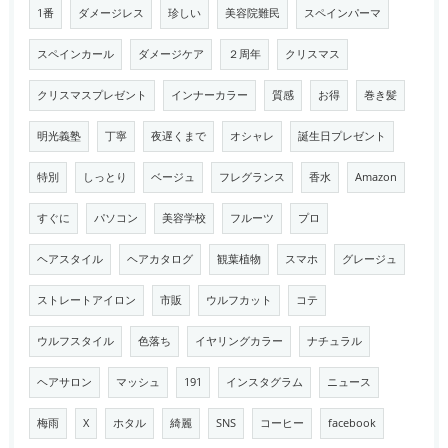
1番
ダメージレス
珍しい
美容院難民
スペインパーマ
スペインカール
ダメージケア
２周年
クリスマス
クリスマスプレゼント
インナーカラー
質感
お得
巻き髪
明光義塾
丁寧
夜遅くまで
オシャレ
誕生日プレゼント
特別
しっとり
ベージュ
フレグランス
香水
Amazon
すぐに
パソコン
美容学校
フルーツ
プロ
ヘアスタイル
ヘアカタログ
観葉植物
スマホ
グレージュ
ストレートアイロン
市販
ウルフカット
コテ
ウルフスタイル
色落ち
イヤリングカラー
ナチュラル
ヘアサロン
マッシュ
191
インスタグラム
ニュース
梅雨
X
ホタル
綺麗
SNS
コーヒー
facebook