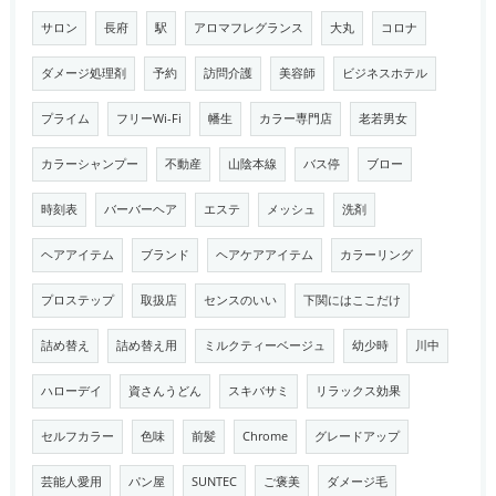
サロン
長府
駅
アロマフレグランス
大丸
コロナ
ダメージ処理剤
予約
訪問介護
美容師
ビジネスホテル
プライム
フリーWi-Fi
幡生
カラー専門店
老若男女
カラーシャンプー
不動産
山陰本線
バス停
ブロー
時刻表
バーバーヘア
エステ
メッシュ
洗剤
ヘアアイテム
ブランド
ヘアケアアイテム
カラーリング
プロステップ
取扱店
センスのいい
下関にはここだけ
詰め替え
詰め替え用
ミルクティーベージュ
幼少時
川中
ハローデイ
資さんうどん
スキバサミ
リラックス効果
セルフカラー
色味
前髪
Chrome
グレードアップ
芸能人愛用
パン屋
SUNTEC
ご褒美
ダメージ毛