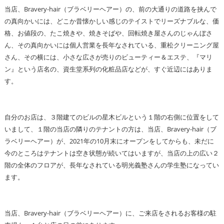
当店、Bravery-hair（ブラベリーヘアー）の、前の大通りの道路を挟んで
の真向かいには、どこか昔懐かしい感じのテイストでリーズナブルな、価
格、お値段の、たこ焼きや、焼きそばや、回転焼き屋さんのじゃんぼさ
ん、その真向かいには個人営業を長年なされている、重松クリーニング屋
さん、その横には、小さな広さが売りのビューティー＆エステ、『マリ
ン』という店名の、資生堂系列の化粧品店などが、すぐ近辺にはありま
す。
自分のお店は、３階建てのビルの星木ビルという１階の右側に位置をして
いまして、１階の当店の隣りのテナントの方は、当店、Bravery-hair（ブ
ラベリーヘアー）が、2021年の10月末にオープンをしてからも、未だに
今のところはテナントは空き状態が続いてはいますが、当店の上の広い２
階の全体のフロアが、長年なされている明光義塾さんの学生塾になってい
ます。
当店、Bravery-hair（ブラベリーヘアー）に、ご来店をされるお客様の駐