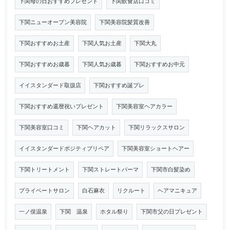
下関母の日おすすめプレゼント
下関飲食店口コミ
下関ニューオープン美容院
下関美容院髪質改善
下関おすすめお土産
下関人気お土産
下関大丸
下関おすすめお歳暮
下関人気お歳暮
下関おすすめお中元
イイスタンダード取扱店
下関おすすめ誕プレ
下関おすすめ還暦祝いプレゼント
下関美容室ヘアカラー
下関美容室口コミ
下関ヘアカット
下関リラックスサロン
イイスタンダードポジティブリペア
下関美容室ショートヘアー
下関トリートメント
下関ストレートパーマ
下関市白髪染め
プライベートサロン
白石麻衣
リクルート
ヘアマニキュア
一ノ俣温泉
下関 温泉
ホタル祭り
下関市父の日プレゼント