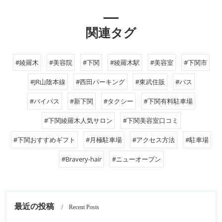
関連タグ
#綾羅木
#美容院
#下関
#綾羅木駅
#美容室
#下関市
#JR山陰本線
#西田パーキング
#東武住販
#バス
#バイパス
#新下関
#タクシー
#下関有料駐車場
#下関綾羅木人気サロン
#下関美容室口コミ
#下関おすすめギフト
#月極駐車場
#アクセス方法
#駐車場
#Bravery-hair
#ニューオープン
最近の投稿
Recent Posts