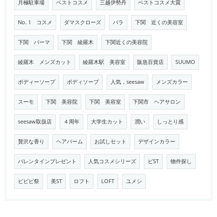
月極駐車場
ベストコスメ
三越伊勢丹
ベストコスメ大賞
No. 1 コスメ
ダマスクローズ
バラ
下関 近くの美容室
下関 パーマ
下関 綾羅木
下関近くの美容院
綾羅木 メンズカット
綾羅木駅 美容室
阪急百貨店
SUUMO
ボディーソープ
ボディソープ
人気，seesaw
メンズカラー
スーモ
下関 美容院
下関 美容室
下関市 ヘアサロン
seesaw取扱店
４周年
大学生カット
潤い
しっとり感
贅沢な香り
ヘアバーム
お試しセット
デザインカラー
バレンタインプレゼント
人気コスメシリーズ
ビST
物件探し
ビビビ祭
美ST
ロフト
LOFT
ユメシ