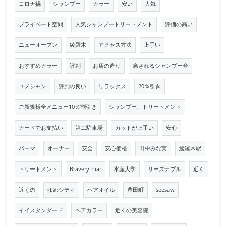
コロナ禍
シャンプー
カラー
安い
人気
プライベート空間
人気シャンプートリートメント
評価の高い
ニューオープン
綾羅木
アクセス方法
上手い
おすすめカラー
評判
お店の造り
癒されるシャンプー台
ユメシャン
評判の良い
リラックス
20％引き
ご新規様全メニュー10％割引き
シャンプー、トリートメント
カードでお支払い
第二駐車場
カットが上手い
安心
パーマ
オーナー
安全
安心価格
田中みな実
綾羅木駅
トリートメント
Bravery-hiar
水産大学
リーズナブル
近く
近くの
ゆめシティ
ヘアオイル
豊田町
seesaw
イイスタンダード
ヘアカラー
近くの美容院