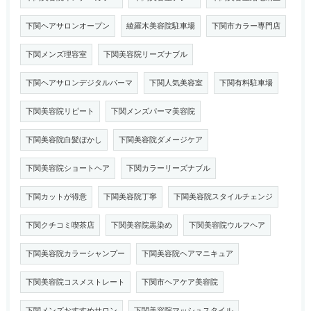
下関ヘアサロンオープン
綾羅木美容院駐車場
下関市カラー専門店
下関メンズ理容室
下関美容院リーズナブル
下関ヘアサロンデジタルパーマ
下関人気美容室
下関有料駐車場
下関美容院リピート
下関メンズパーマ美容院
下関美容院白髪ぼかし
下関美容院ダメージケア
下関美容院ショートヘア
下関カラーリーズナブル
下関カットが得意
下関美容院丁寧
下関美容院スタイルチェンジ
下関クチコミ喫茶店
下関美容院黒染め
下関美容院ウルフヘア
下関美容院カラーシャンプー
下関美容院ヘアマニキュア
下関美容院コスメストレート
下関市ヘアケア美容院
下関メンズおすすめサロン
下関美容院マッシュスタイル