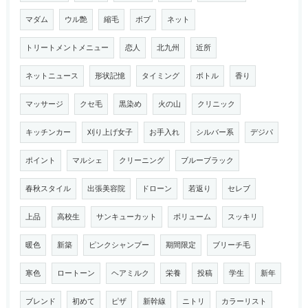
マダム
ウル艶
縮毛
ボブ
ネット
トリートメントメニュー
恋人
北九州
近所
ネットニュース
形状記憶
タイミング
ボトル
香り
マッサージ
クセ毛
黒染め
火の山
クリニック
キッチンカー
刈り上げ女子
お手入れ
シルバー系
デジパ
ポイント
マルシェ
クリーニング
ブルーブラック
春秋スタイル
出張美容院
ドローン
若返り
セレブ
上品
高校生
サンキューカット
ボリューム
スッキリ
暖色
新築
ピンクシャンプー
期間限定
ブリーチ毛
寒色
ロートーン
ヘアミルク
栄養
投稿
学生
新年
ブレンド
初めて
ピザ
新幹線
ニトリ
カラーリスト