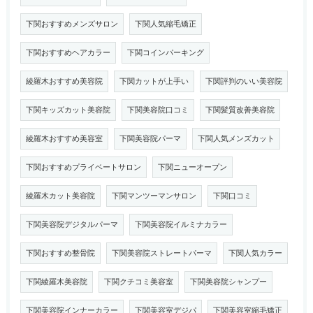
下関おすすめメンズサロン
下関人気縮毛矯正
下関おすすめヘアカラー
下関コインパーキング
綾羅木おすすめ美容院
下関カットが上手い
下関評判のいい美容院
下関キッズカット美容院
下関美容院口コミ
下関髪質改善美容院
綾羅木おすすめ美容室
下関美容院パーマ
下関人気メンズカット
下関おすすめプライベートサロン
下関ニューオープン
綾羅木カット美容院
下関マンツーマンサロン
下関口コミ
下関美容院デジタルパーマ
下関美容院イルミナカラー
下関おすすめ整骨院
下関美容院ストレートパーマ
下関人気カラー
下関綾羅木美容院
下関クチコミ美容室
下関美容院シャンプー
下関美容院インナーカラー
下関美容室デジパ
下関美容室縮毛矯正