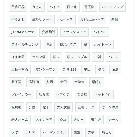
美容用品
うどん
バイク
西ノ市
育毛剤
Googleマップ
ゆるふわ
星野リゾート
セイムス
形状記憶パーマ
白髪
J:COMアリーナ
介護施設
ドラッグストア
バイパス
スタイルチェンジ
得意
積水ハウス
塾
ハイトーン
はま寿司
ゴルフ場
頭皮
頭皮トラブル
上質
バーム
車椅子対応
マンツーマン
刈り上げ
平日
温泉
角島
新下関
高評価
安岡
垢田
大学生
梨狩り
グレイカラー
飲食店
ヘアケア
百貨店
ネット予約
乾燥毛
介護
是非
大人女性
在宅ワーク
サロン専用
老人ホーム
スキンケア
染め
カレー
安らぎ
カール
ツヤ
アロマ
パーマスタイル
艶髪
大事
肩こり